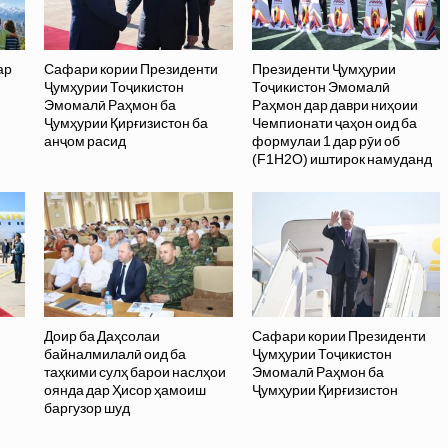
ар
Сафари кории Президенти
Президенти Ҷумҳурии
Ҷумҳурии Тоҷикистон
Тоҷикистон Эмомалӣ
Эмомалӣ Раҳмон ба
Раҳмон дар даври ниҳоии
Ҷумҳурии Қирғизистон ба
Чемпионати ҷаҳон оид ба
анҷом расид
формулаи 1 дар рӯи об
(F1H2O) иштирок намуданд
Доир ба Даҳсолаи
Сафари кории Президенти
байналмилалӣ оид ба
Ҷумҳурии Тоҷикистон
таҳкими сулҳ барои наслҳои
Эмомалӣ Раҳмон ба
оянда дар Ҳисор ҳамоиш
Ҷумҳурии Қирғизистон
баргузор шуд