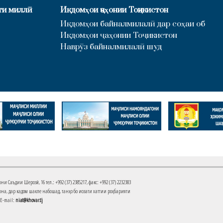
ти миллӣ
Иқдомҳои ҷаҳонии Тоҷикистон
Иқдомҳои байналмилалӣ дар соҳаи об
Иқдомҳои ҷаҳонии Тоҷикистон
Наврӯз байналмилалӣ шуд
Саъдии Шерозӣ, 16 тел.: +992 (37) 2385217, факс: +992 (37) 2232383
на, дар кадом шакле набошад, танҳо бо иҷозати хаттии роҳбарияти
 E-mail:
niat@khovar.tj