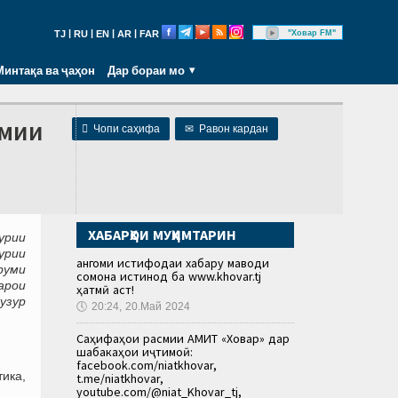
|
|
|
|
"Ховар FM"
TJ
RU
EN
AR
FAR
Минтақа ва ҷаҳон
Дар бораи мо
омии

Чопи саҳифа
✉
Равон кардан
ХАБАРҲОИ МУҲИМТАРИН
урии
урии
Ҳангоми истифодаи хабару маводи
руми
сомона истинод ба www.khovar.tj
арои
ҳатмӣ аст!
узур
🕔
20:24, 20.Май 2024
Саҳифаҳои расмии АМИТ «Ховар» дар
шабакаҳои иҷтимоӣ:
facebook.com/niatkhovar,
ика,
t.me/niatkhovar,
youtube.com/@niat_Khovar_tj,