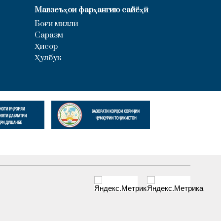
Мавзеъҳои фарҳангию сайёҳӣ
Боғи миллӣ
Саразм
Ҳисор
Ҳулбук