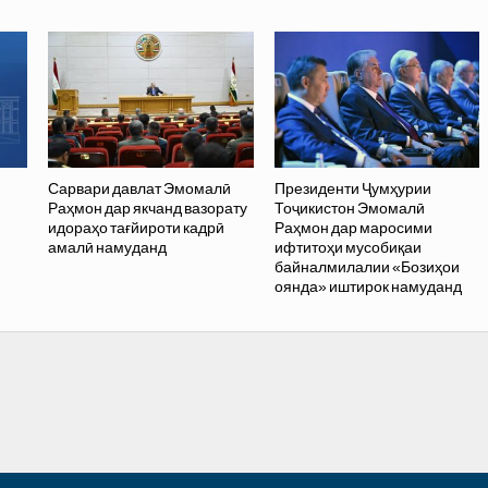
Сарвари давлат Эмомалӣ
Президенти Ҷумҳурии
Раҳмон дар якчанд вазорату
Тоҷикистон Эмомалӣ
идораҳо тағйироти кадрӣ
Раҳмон дар маросими
амалӣ намуданд
ифтитоҳи мусобиқаи
байналмилалии «Бозиҳои
оянда» иштирок намуданд