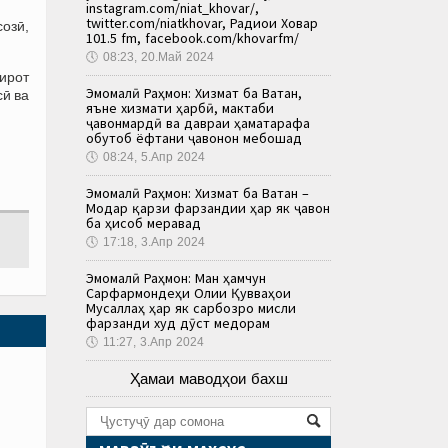
instagram.com/niat_khovar/,
twitter.com/niatkhovar, Радиои Ховар
озӣ,
101.5 fm, facebook.com/khovarfm/
🕔
08:23, 20.Май 2024
ирот
Эмомалӣ Раҳмон: Хизмат ба Ватан,
сӣ ва
яъне хизмати ҳарбӣ, мактаби
ҷавонмардӣ ва давраи ҳаматарафа
обутоб ёфтани ҷавонон мебошад
🕔
08:24, 5.Апр 2024
Эмомалӣ Раҳмон: Хизмат ба Ватан –
Модар қарзи фарзандии ҳар як ҷавон
ба ҳисоб меравад
🕔
17:18, 3.Апр 2024
Эмомалӣ Раҳмон: Ман ҳамчун
Сарфармондеҳи Олии Қувваҳои
Мусаллаҳ ҳар як сарбозро мисли
фарзанди худ дӯст медорам
🕔
11:27, 3.Апр 2024
Ҳамаи маводҳои бахш