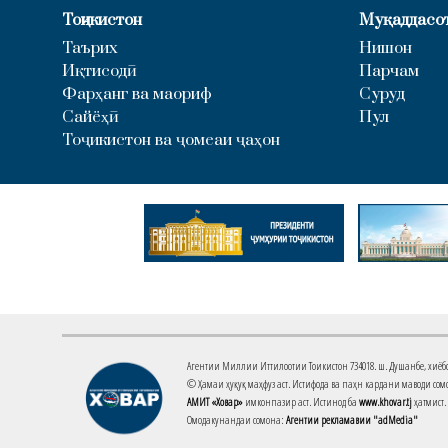
Тоҷикистон
Муқаддасо
Таърих
Нишон
Иқтисодӣ
Парчам
Фарҳанг ва маориф
Суруд
Сайёҳӣ
Пул
Тоҷикистон ва ҷомеаи ҷаҳон
Агентии Миллии Иттилоотии Тоҷикистон 734018. ш. Душанбе, хиёбони 
© Ҳамаи ҳуқуқ маҳфуз аст. Истифода ва паҳн кардани маводи сомо
АМИТ «Ховар»
имконпазир аст. Истинод ба
www.khovar.tj
ҳатмист.
Омодакунандаи сомона:
Агентии рекламавии "adMedia"