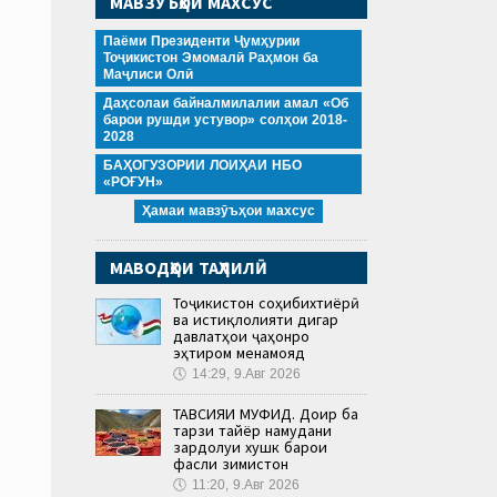
МАВЗӮЪҲОИ МАХСУС
Паёми Президенти Ҷумҳурии
Тоҷикистон Эмомалӣ Раҳмон ба
Маҷлиси Олӣ
Даҳсолаи байналмилалии амал «Об
барои рушди устувор» солҳои 2018-
2028
БАҲОГУЗОРИИ ЛОИҲАИ НБО
«РОҒУН»
Ҳамаи мавзӯъҳои махсус
МАВОДҲОИ ТАҲЛИЛӢ
Тоҷикистон соҳибихтиёрӣ
ва истиқлолияти дигар
давлатҳои ҷаҳонро
эҳтиром менамояд
🕔
14:29, 9.Авг 2026
ТАВСИЯИ МУФИД. Доир ба
тарзи тайёр намудани
зардолуи хушк барои
фасли зимистон
🕔
11:20, 9.Авг 2026