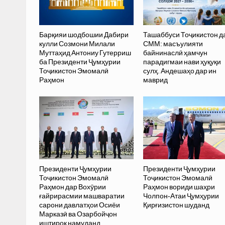
Барқияи шодбошии Дабири
Ташаббуси Тоҷикистон д
кулли Созмони Милали
СММ: масъулияти
Муттаҳид Антониу Гутерриш
байнинаслӣ ҳамчун
ба Президенти Ҷумҳурии
парадигмаи нави ҳуқуқи
Тоҷикистон Эмомалӣ
сулҳ. Андешаҳо дар ин
Раҳмон
маврид
Президенти Ҷумҳурии
Президенти Ҷумҳурии
Тоҷикистон Эмомалӣ
Тоҷикистон Эмомалӣ
Раҳмон дар Вохӯрии
Раҳмон вориди шаҳри
ғайрирасмии машваратии
Чолпон-Атаи Ҷумҳурии
сарони давлатҳои Осиёи
Қирғизистон шуданд
Марказӣ ва Озарбойҷон
иштирок намуданд