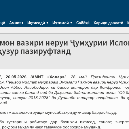
иҷӣ
Амният
Иқтисодӣ
Иҷтимоӣ
Сайёҳӣ
Хариди давлатӣ
ҳмон вазири неруи Ҷумҳурии Исл
ҳузур пазируфтанд
 26.05.2026 /АМИТ «Ховар»/.
26 май Президенти Ҷумҳ
он, Пешвои миллат муҳтарам Эмомалӣ Раҳмон вазири неруи Ҷумҳ
Эрон Аббос Алиободиро, ки барои иштирок дар Конфронси чо
алии сатҳи баланд оид ба Даҳсолаи байналмилалии амал: “Об б
тувор, солҳои 2018-2028” ба Душанбе ташриф овардааст, ба ҳ
анд.
оқот масъалаҳои рушди муносибатҳои ду кишвар баррасӣ шуд.
ба густариши робитаҳо дар бахшҳои иқтисод, саноат, энергет
 роҳсозӣ ва ҳамлу нақл таваҷҷуҳи хос зоҳир намуданд.