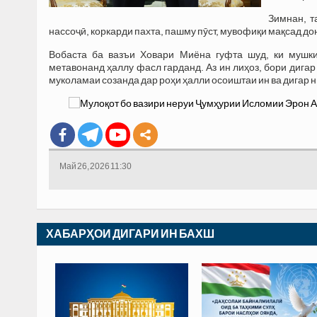
Зимнан, т
нассоҷӣ, коркарди пахта, пашму пӯст, мувофиқи мақсад до
Вобаста ба вазъи Ховари Миёна гуфта шуд, ки мушки
метавонанд ҳаллу фасл гарданд. Аз ин лиҳоз, бори дигар
муколамаи созанда дар роҳи ҳалли осоиштаи ин ва дигар н
Май 26, 2026 11:30
ХАБАРҲОИ ДИГАРИ ИН БАХШ