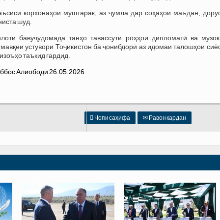
аъсиси корхонаҳои муштарак, аз ҷумла дар соҳаҳои маъдан, дорус
ниста шуд.
лоти бавуҷудомада танҳо тавассути роҳҳои дипломатӣ ва музок
 мавқеи устувори Тоҷикистон ба ҷонибдорӣ аз идомаи талошҳои сиё
изоъҳо таъкид гардид.

Чопи саҳифа
✉
Равон кардан