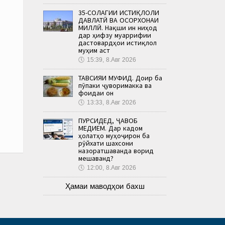
35-СОЛАГИИ ИСТИҚЛОЛИ
ДАВЛАТӢ ВА ОСОРХОНАИ
МИЛЛӢ. Нақши ин ниҳод
дар ҳифзу муаррифии
дастовардҳои истиқлол
муҳим аст
🕔
15:39, 8.Авг 2026
ТАВСИЯИ МУФИД. Доир ба
пӯпаки ҷуворимакка ва
фоидаи он
🕔
13:33, 8.Авг 2026
ПУРСИДЕД, ҶАВОБ
МЕДИҲЕМ. Дар кадом
ҳолатҳо муҳоҷирон ба
рӯйхати шахсони
назоратшаванда ворид
мешаванд?
🕔
12:00, 8.Авг 2026
Ҳамаи маводҳои бахш