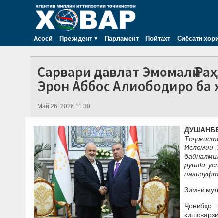
Асосӣ
Президент
Парламент
Пойтахт
Сиёсати хор
Сарвари давлат Эмомалӣ Ра
Эрон Аббос Алиободиро ба 
Май 26, 2026 11:30
ДУШАНБЕ,
Тоҷикист
Исломии 
байналмил
рушди ус
пазируфт
Зимни мул
Ҷонибҳо 
кишоварзӣ,