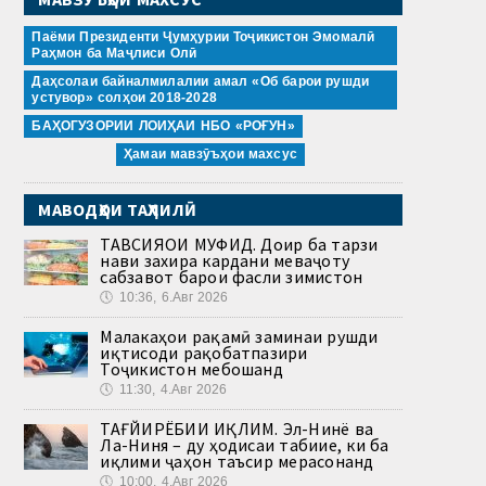
Паёми Президенти Ҷумҳурии Тоҷикистон Эмомалӣ
Раҳмон ба Маҷлиси Олӣ
Даҳсолаи байналмилалии амал «Об барои рушди
устувор» солҳои 2018-2028
БАҲОГУЗОРИИ ЛОИҲАИ НБО «РОҒУН»
Ҳамаи мавзӯъҳои махсус
МАВОДҲОИ ТАҲЛИЛӢ
ТАВСИЯҲОИ МУФИД. Доир ба тарзи
нави захира кардани меваҷоту
сабзавот барои фасли зимистон
🕔
10:36, 6.Авг 2026
Малакаҳои рақамӣ заминаи рушди
иқтисоди рақобатпазири
Тоҷикистон мебошанд
🕔
11:30, 4.Авг 2026
ТАҒЙИРЁБИИ ИҚЛИМ. Эл-Нинё ва
Ла-Ниня – ду ҳодисаи табиие, ки ба
иқлими ҷаҳон таъсир мерасонанд
🕔
10:00, 4.Авг 2026