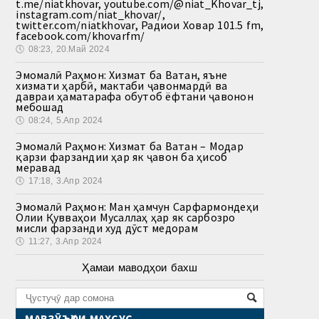
t.me/niatkhovar, youtube.com/@niat_Khovar_tj,
instagram.com/niat_khovar/,
twitter.com/niatkhovar, Радиои Ховар 101.5 fm,
facebook.com/khovarfm/
🕔
08:23, 20.Май 2024
Эмомалӣ Раҳмон: Хизмат ба Ватан, яъне
хизмати ҳарбӣ, мактаби ҷавонмардӣ ва
давраи ҳаматарафа обутоб ёфтани ҷавонон
мебошад
🕔
08:24, 5.Апр 2024
Эмомалӣ Раҳмон: Хизмат ба Ватан – Модар
қарзи фарзандии ҳар як ҷавон ба ҳисоб
меравад
🕔
17:18, 3.Апр 2024
Эмомалӣ Раҳмон: Ман ҳамчун Сарфармондеҳи
Олии Қувваҳои Мусаллаҳ ҳар як сарбозро
мисли фарзанди худ дӯст медорам
🕔
11:27, 3.Апр 2024
Ҳамаи маводҳои бахш
МАВЗӮЪҲОИ МАХСУС