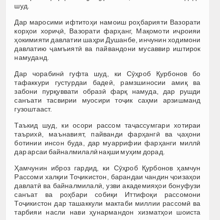
шуд.
Дар маросими ифтитоҳи намоиш роҳбарияти Вазорати
корҳои хориҷӣ, Вазорати фарҳанг, Мақомоти иҷроияи
ҳокимияти давлатии шаҳри Душанбе, инчунин ходимони
давлатию ҷамъиятӣ ва пайвандони мусаввир иштирок
намуданд.
Дар чорабинӣ гуфта шуд, ки Сӯҳроб Қурбонов бо
тафаккури густурдаи бадеӣ, рамзшиносии амиқ ва
забони пурқуввати образӣ фарқ намуда, дар рушди
санъати тасвирии муосири тоҷик саҳми арзишманд
гузоштааст.
Таъкид шуд, ки осори рассом таҷассумгари хотираи
таърихӣ, маънавият, пайванди фарҳангӣ ва ҷаҳони
ботинии инсон буда, дар муаррифии фарҳанги миллӣ
дар арсаи байналмилалӣ нақши муҳим дорад.
Ҳамчунин иброз гардид, ки Сӯҳроб Қурбонов ҳамчун
Рассоми халқии Тоҷикистон, барандаи чандин ҷоизаҳои
давлатӣ ва байналмилалӣ, узви академияҳои бонуфузи
санъат ва роҳбари собиқи Иттифоқи рассомони
Тоҷикистон дар ташаккули мактаби миллии рассомӣ ва
тарбияи насли нави ҳунармандон хизматҳои шоиста