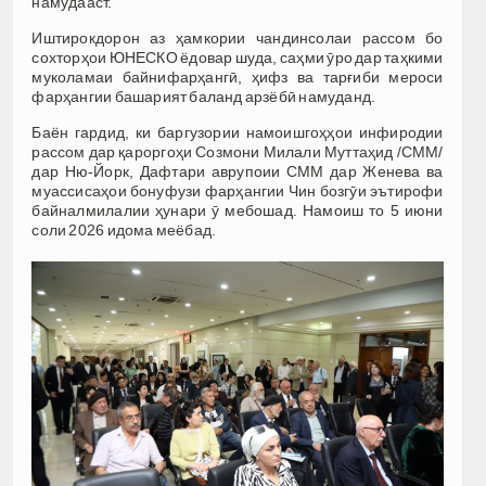
намудааст.
Иштирокдорон аз ҳамкории чандинсолаи рассом бо
сохторҳои ЮНЕСКО ёдовар шуда, саҳми ӯро дар таҳкими
муколамаи байнифарҳангӣ, ҳифз ва тарғиби мероси
фарҳангии башарият баланд арзёбӣ намуданд.
Баён гардид, ки баргузории намоишгоҳҳои инфиродии
рассом дар қароргоҳи Созмони Милали Муттаҳид /СММ/
дар Ню-Йорк, Дафтари аврупоии СММ дар Женева ва
муассисаҳои бонуфузи фарҳангии Чин бозгӯи эътирофи
байналмилалии ҳунари ӯ мебошад. Намоиш то 5 июни
соли 2026 идома меёбад.