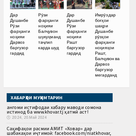
Дар
Рӯзи
Дар
Имрӯз дар
Душанбе
фарҳанги
Душанбе
боғҳои
Рӯзи
ноҳияи
Рӯзи
шаҳри
фарҳанги
Балҷувон
фарҳанги
Душанбе
ноҳияи
шукуҳманд
ноҳияи
рӯзҳои
Дарвоз
таҷлил
Рашт
фарҳанги
баргузор
карда шуд
баргузор
ноҳияҳои
гардид
гардид
Рашт,
Балҷувон ва
Дарвоз
баргузор
мегарданд
ХАБАРҲОИ МУҲИМТАРИН
Ҳангоми истифодаи хабару маводи сомона
истинод ба www.khovar.tj ҳатмӣ аст!
🕔
20:24, 20.Май 2024
Саҳифаҳои расмии АМИТ «Ховар» дар
шабакаҳои иҷтимоӣ: facebook.com/niatkhovar,