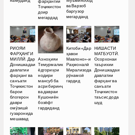
намуданд
Муъминобод
фарҳангии
ва Варзоб
Тоҷикистон
баргузор
доир
мегарданд
мегардад
РИОЯИ
Китоби «Дар
НИШАСТИ
ФАРҲАНГИ
ҳавои
МАТБУОТӢ.
Аз ноҳияи
МИЛЛӢ. Дар
Мавлоно»-и
Осорхонаи
Темурмалик
Донишкадаи
Раҳмоналӣ
таърихии
ёдгориҳои
давлатии
Мирализода
Донишкадаи
нодири
фарҳанг ва
рӯнамоӣ
давлатии
мансуб ба
санъати
гардид
фарҳанг ва
асри биринҷ
Тоҷикистон
санъати
ва давраи
барои
Тоҷикистон
Кушониён
блогерон
таъсис дода
бозёфт
даври
шуд
гардиданд
омӯзишӣ
гузаронида
мешавад