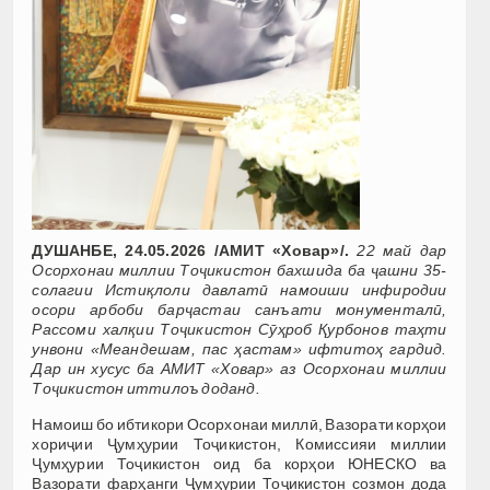
ДУШАНБЕ, 24.05.2026 /АМИТ «Ховар»/.
22 май дар
Осорхонаи миллии Тоҷикистон бахшида ба ҷашни 35-
солагии Истиқлоли давлатӣ намоиши инфиродии
осори арбоби барҷастаи санъати монументалӣ,
Рассоми халқии Тоҷикистон Сӯҳроб Қурбонов таҳти
унвони «Меандешам, пас ҳастам» ифтитоҳ гардид.
Дар ин хусус ба АМИТ «Ховар» аз Осорхонаи миллии
Тоҷикистон иттилоъ доданд.
Намоиш бо ибтикори Осорхонаи миллӣ, Вазорати корҳои
хориҷии Ҷумҳурии Тоҷикистон, Комиссияи миллии
Ҷумҳурии Тоҷикистон оид ба корҳои ЮНЕСКО ва
Вазорати фарҳанги Ҷумҳурии Тоҷикистон созмон дода