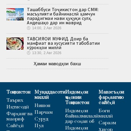
Ташаббуси Тоҷикистон дар СММ:
масъулияти байнинаслӣ ҳамчун
парадигмаи нави ҳуқуқи сулҳ.
Андешаҳо дар ин маврид
🕔
14:00, 2.Авг 2026
ТАВСИЯҲОИ МУФИД. Доир ба
манфиат ва хусусияти табобатии
хӯрокҳои миллӣ
🕔
13:30, 2.Авг 2026
Ҳамаи маводҳои бахш
Тоҷикистон
Муқаддасоти
Иқдомҳои
Мавзеъҳои
миллӣ
ҷаҳонии
фарҳангию
Таърих
Тоҷикистон
сайёҳӣ
Нишон
Иқтисодӣ
Иқдомҳои
Боғи
Парчам
Фарҳанг ва
байналмилалӣ
миллӣ
маориф
Суруд
дар соҳаи об
Саразм
Сайёҳӣ
Пул
Иқдомҳои
Ҳисор