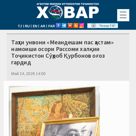
☰
|
|
|
|
"Ховар FM"
TJ
RU
EN
AR
FAR
Таҳти унвони «Меандешам пас ҳастам»
намоиши осори Рассоми халқии
Тоҷикистон Сӯҳроб Қурбонов оғоз
гардид
Май 24, 2026 14:00