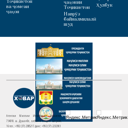
Тоҷикистон
ҷаҳонии
Ҳулбук
ва ҷомеаи
Тоҷикистон
ҷаҳон
Наврӯз
байналмилалӣ
шуд
Агентии Миллии Иттилоотии Тоҷикистон
734018. ш. Душанбе, хиёбони Саъдии Шерозӣ,
16 тел.: +992 (37) 2385217, факс: +992 (37) 2232383