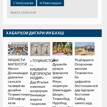

Чопи саҳифа
✉
Равон кардан
Май 24, 2026 14:00
ХАБАРҲОИ ДИГАРИ ИН БАХШ
НИШАСТИ
Дар
Роҳбарияти
«ТОҶИКИСТОН
МАТБУОТӢ.
Душанбе
Осорхонаи
—
Имсол
рӯзҳои
миллии
КИШВАРИ
Донишкадаи
фарҳанги
Тоҷикистон
ЁДГОРИҲОИ
давлатии
шаҳри
бо
НОДИР».
санъати
Роғун,
ҳафриёти
Дар Италия
тасвирӣ ва
ноҳияҳои
бостоншиносӣ
намоиши
дизайни
Шамсиддин
дар ёдгории
шоҳкорҳои
Тоҷикистонро
Шоҳин,
бостонии
беназири
228 нафар
Тоҷикобод,
Сайёд
мероси
хатм
Нуробод,
шинос шуд
таърихию