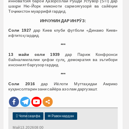
инноватсия барои Ҳазорсолаи Рушди Устувор (STI) дар
шаҳри Ню-Йорк имконоти сармоягузорӣ ва сайёҳии
Тоҷикистон муаррифӣ гардид.
ИНЧУНИН ДАР ИН РӮЗ:
Соли 1927
дар Киев клуби футболи «Динамо Киев»
ифтитоҳ гардид.
***
13 майи соли 1939
дар Париж Конфронси
байналмилалии ҳифзи сулҳ, демократия ва эътибори
инсоният баргузор гардид.
***
Соли 2016
дар Иёлоти Муттаҳидаи Амрико
куҳансолтарин зани сайёра аз олам даргузашт.

Чопи саҳифа
✉
Равон кардан
Май 13, 2026 08:00