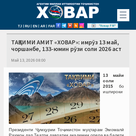
☰
|
|
|
|
"Ховар FM"
TJ
RU
EN
AR
FAR
ТАҚВИМИ АМИТ «ХОВАР»: имрӯз 13 май,
чоршанбе, 133-юмин рӯзи соли 2026 аст
Май 13, 2026 08:00
13 майи
соли
2015
бо
иштироки
Президенти Ҷумҳурии Тоҷикистон муҳтарам Эмомалӣ
Раҳмон дар Театри давлатии академии опера ва балети