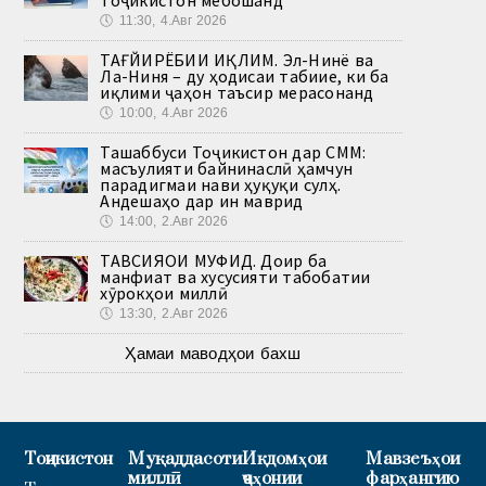
Тоҷикистон мебошанд
🕔
11:30, 4.Авг 2026
ТАҒЙИРЁБИИ ИҚЛИМ. Эл-Нинё ва
Ла-Ниня – ду ҳодисаи табиие, ки ба
иқлими ҷаҳон таъсир мерасонанд
🕔
10:00, 4.Авг 2026
Ташаббуси Тоҷикистон дар СММ:
масъулияти байнинаслӣ ҳамчун
парадигмаи нави ҳуқуқи сулҳ.
Андешаҳо дар ин маврид
🕔
14:00, 2.Авг 2026
ТАВСИЯҲОИ МУФИД. Доир ба
манфиат ва хусусияти табобатии
хӯрокҳои миллӣ
🕔
13:30, 2.Авг 2026
Ҳамаи маводҳои бахш
Тоҷикистон
Муқаддасоти
Иқдомҳои
Мавзеъҳои
миллӣ
ҷаҳонии
фарҳангию