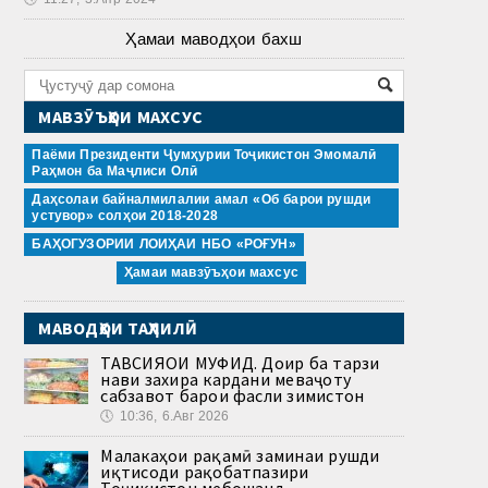
Ҳамаи маводҳои бахш
МАВЗӮЪҲОИ МАХСУС
Паёми Президенти Ҷумҳурии Тоҷикистон Эмомалӣ
Раҳмон ба Маҷлиси Олӣ
Даҳсолаи байналмилалии амал «Об барои рушди
устувор» солҳои 2018-2028
БАҲОГУЗОРИИ ЛОИҲАИ НБО «РОҒУН»
Ҳамаи мавзӯъҳои махсус
МАВОДҲОИ ТАҲЛИЛӢ
ТАВСИЯҲОИ МУФИД. Доир ба тарзи
нави захира кардани меваҷоту
сабзавот барои фасли зимистон
🕔
10:36, 6.Авг 2026
Малакаҳои рақамӣ заминаи рушди
иқтисоди рақобатпазири