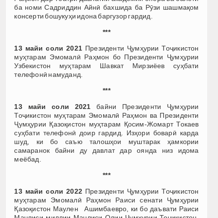
ба номи Садриддин Айнӣ бахшида ба Рӯзи шашмақом
консерти бошукуҳи идона баргузор гардид.
***
13 майи соли 2021
Президенти Ҷумҳурии Тоҷикистон
муҳтарам Эмомалӣ Раҳмон бо Президенти Ҷумҳурии
Узбекистон муҳтарам Шавкат Мирзиёев суҳбати
телефонӣ намуданд.
***
13 майи соли 2021
байни Президенти Ҷумҳурии
Тоҷикистон муҳтарам Эмомалӣ Раҳмон ва Президенти
Ҷумҳурии Қазоқистон муҳтарам Қосим-Жомарт Токаев
суҳбати телефонӣ доир гардид. Изҳори боварӣ карда
шуд, ки бо саъю талошҳои муштарак ҳамкории
самаранок байни ду давлат дар оянда низ идома
меёбад.
***
13 майи соли 2022
Президенти Ҷумҳурии Тоҷикистон
муҳтарам Эмомалӣ Раҳмон Раиси сенати Ҷумҳурии
Қазоқистон Маулен Ашимбаевро, ки бо даъвати Раиси
Маҷлиси миллии Маҷлиси Олии Ҷумҳурии Тоҷикистон,