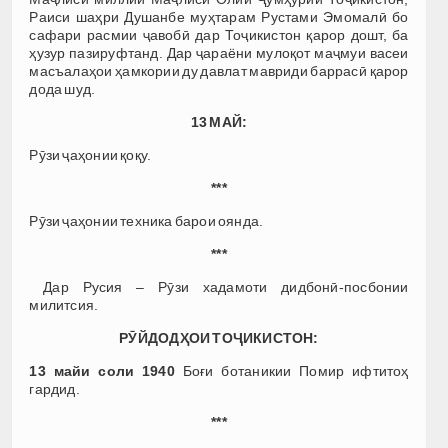
Раиси шаҳри Душанбе муҳтарам Рустами Эмомалӣ бо
сафари расмии ҷавобӣ дар Тоҷикистон қарор дошт, ба
ҳузур пазируфтанд. Дар ҷараёни мулоқот маҷмуи васеи
масъалаҳои ҳамкории ду давлат мавриди баррасӣ қарор
дода шуд.
13 МАЙ:
Рӯзи ҷаҳонии қоқу.
***
Рӯзи ҷаҳонии техника барои оянда.
***
Дар Русия – Рӯзи хадамоти дидбонӣ-посбонии
милитсия.
РӮЙДОДҲОИ ТОҶИКИСТОН:
13 майи соли 1940
Боғи ботаникии Помир ифтитоҳ
гардид.
***