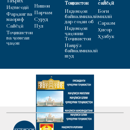
Таърих
Тоҷикистон
сайёҳӣ
Нишон
Иқтисодӣ
Иқдомҳои
Боғи
Парчам
Фарҳанг ва
байналмилалӣ
миллӣ
маориф
Суруд
дар соҳаи об
Саразм
Сайёҳӣ
Пул
Иқдомҳои
Ҳисор
Тоҷикистон
ҷаҳонии
Ҳулбук
ва ҷомеаи
Тоҷикистон
ҷаҳон
Наврӯз
байналмилалӣ
шуд