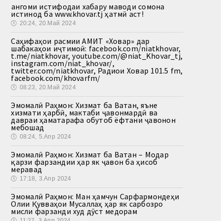
Ҳангоми истифодаи хабару маводи сомона
истинод ба www.khovar.tj ҳатмӣ аст!
🕔
20:24, 20.Май 2024
Саҳифаҳои расмии АМИТ «Ховар» дар
шабакаҳои иҷтимоӣ: facebook.com/niatkhovar,
t.me/niatkhovar, youtube.com/@niat_Khovar_tj,
instagram.com/niat_khovar/,
twitter.com/niatkhovar, Радиои Ховар 101.5 fm,
facebook.com/khovarfm/
🕔
08:23, 20.Май 2024
Эмомалӣ Раҳмон: Хизмат ба Ватан, яъне
хизмати ҳарбӣ, мактаби ҷавонмардӣ ва
давраи ҳаматарафа обутоб ёфтани ҷавонон
мебошад
🕔
08:24, 5.Апр 2024
Эмомалӣ Раҳмон: Хизмат ба Ватан – Модар
қарзи фарзандии ҳар як ҷавон ба ҳисоб
меравад
🕔
17:18, 3.Апр 2024
Эмомалӣ Раҳмон: Ман ҳамчун Сарфармондеҳи
Олии Қувваҳои Мусаллаҳ ҳар як сарбозро
мисли фарзанди худ дӯст медорам
🕔
11:27, 3.Апр 2024