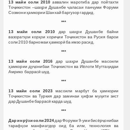
13 майи соли 2010
аввалин маротиба дар пойтахти
Тоҷикистон –шаҳри Душанбе ҷаласаи панҷуми Форуми
Созмони ҳамкории Шанхай баргузор гардид.
***
13 майи соли 2010
дар шаҳри Душанбе байни
вазоратҳои корҳои хориҷии Тоҷикистон ва Русия барои
соли 2010 барномаи ҳамкорӣ ба имзо расид.
***
13 майи соли 2016
дар шаҳри Душанбе масоили
ҳамкории дуҷонибаи Тоҷикистон ва Иёлоти Муттаҳидаи
Амрико баррасӣ шуд.
***
13 майи соли 2023
масоили марбут ба ҳамкории
Тоҷикистон ва Туркия дар заминаи ҳифзи муҳити зист
дар Душанбе баррасӣ карда шуд.
***
Дар ин рӯзи соли 2024
дар Форуми 9-уми бисёрҷонибаи
тарафҳои манфиатдор оид ба илм, технология ва