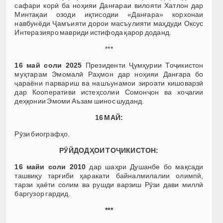
сафари корӣ ба ноҳияи Данғараи вилояти Хатлон дар
Минтақаи озоди иқтисодии «Данғара» корхонаи
навбунёди Ҷамъияти дорои масъулияти маҳдуди Оксус
Интеразияро мавриди истифода қарор доданд.
***
16 май соли 2025
Президенти Ҷумҳурии Тоҷикистон
муҳтарам Эмомалӣ Раҳмон дар ноҳияи Данғара бо
ҷараёни парвариш ва нашъунамои зироати кишоварзӣ
дар Кооперативи истеҳсолии Сомонҷон ва хоҷагии
деҳқонии Эмоми Аъзам шинос шуданд.
16 МАЙ:
Рӯзи биографҳо.
РӮЙДОДҲОИ ТОҶИКИСТОН:
16 майи соли 2010
дар шаҳри Душанбе бо мақсади
ташвиқу тарғиби ҳаракати байналмилалии олимпӣ,
тарзи ҳаёти солим ва рушди варзиш Рӯзи дави миллӣ
баргузор гардид.
***