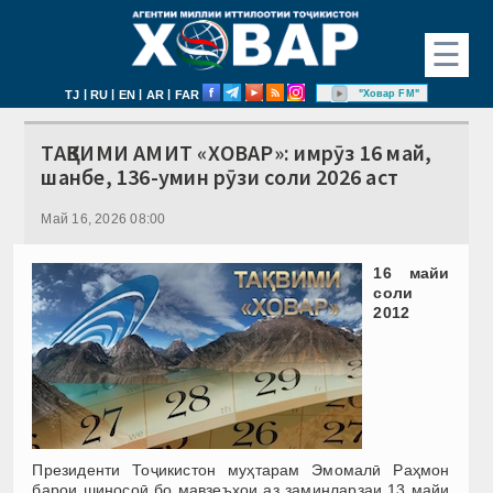
☰
|
|
|
|
"Ховар FM"
TJ
RU
EN
AR
FAR
ТАҚВИМИ АМИТ «ХОВАР»: имрӯз 16 май,
шанбе, 136-умин рӯзи соли 2026 аст
Май 16, 2026 08:00
16 майи
соли
2012
Президенти Тоҷикистон муҳтарам Эмомалӣ Раҳмон
барои шиносоӣ бо мавзеъҳои аз заминларзаи 13 майи