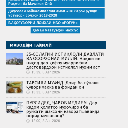
Раҳмон ба Маҷлиси Олӣ
Даҳсолаи байналмилалии амал «Об барои рушди
устувор» солҳои 2018-2028
БАҲОГУЗОРИИ ЛОИҲАИ НБО «РОҒУН»
Ҳамаи мавзӯъҳои махсус
МАВОДҲОИ ТАҲЛИЛӢ
35-СОЛАГИИ ИСТИҚЛОЛИ ДАВЛАТӢ
ВА ОСОРХОНАИ МИЛЛӢ. Нақши ин
ниҳод дар ҳифзу муаррифии
дастовардҳои истиқлол муҳим аст
🕔
15:39, 8.Авг 2026
ТАВСИЯИ МУФИД. Доир ба пӯпаки
ҷуворимакка ва фоидаи он
🕔
13:33, 8.Авг 2026
ПУРСИДЕД, ҶАВОБ МЕДИҲЕМ. Дар
кадом ҳолатҳо муҳоҷирон ба
рӯйхати шахсони назоратшаванда
ворид мешаванд?
🕔
12:00, 8.Авг 2026