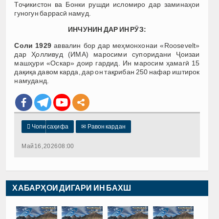
Тоҷикистон ва Бонки рушди исломиро дар заминаҳои
гуногун баррасӣ намуд.
ИНЧУНИН ДАР ИН РӮЗ:
Соли 1929
аввалин бор дар меҳмонхонаи «Roosevelt»
дар Ҳолливуд (ИМА) маросими супоридани Ҷоизаи
машҳури «Оскар» доир гардид. Ин маросим ҳамагӣ 15
дақиқа давом карда, дар он тақрибан 250 нафар иштирок
намуданд.

Чопи саҳифа
✉
Равон кардан
Май 16, 2026 08:00
ХАБАРҲОИ ДИГАРИ ИН БАХШ