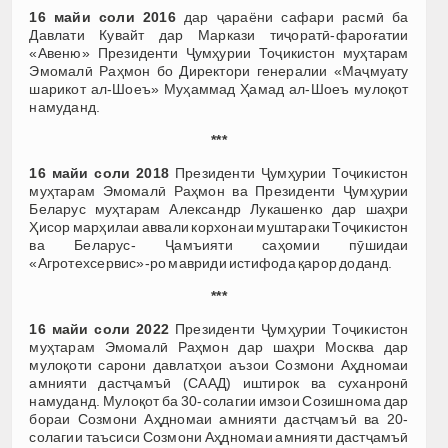
16 майи соли 2016
дар ҷараёни сафари расмӣ ба
Давлати Кувайт дар Маркази тиҷоратӣ-фароғатии
«Авеню» Президенти Ҷумҳурии Тоҷикистон муҳтарам
Эмомалӣ Раҳмон бо Директори генералии «Маҷмуату
шарикот ал-Шоеъ» Муҳаммад Ҳамад ал-Шоеъ мулоқот
намуданд.
***
16 майи соли 2018
Президенти Ҷумҳурии Тоҷикистон
муҳтарам Эмомалӣ Раҳмон ва Президенти Ҷумҳурии
Беларус муҳтарам Александр Лукашенко дар шаҳри
Ҳисор марҳилаи аввали корхонаи муштараки Тоҷикистон
ва Беларус- Ҷамъияти саҳомии пӯшидаи
«Агротехсервис»-ро мавриди истифода қарор доданд.
***
16 майи соли 2022
Президенти Ҷумҳурии Тоҷикистон
муҳтарам Эмомалӣ Раҳмон дар шаҳри Москва дар
мулоқоти сарони давлатҳои аъзои Созмони Аҳдномаи
амнияти дастҷамъӣ (СААД) иштирок ва суханронӣ
намуданд. Мулоқот ба 30-солагии имзои Созишнома дар
бораи Созмони Аҳдномаи амнияти дастҷамъӣ ва 20-
солагии таъсиси Созмони Аҳдномаи амнияти дастҷамъӣ