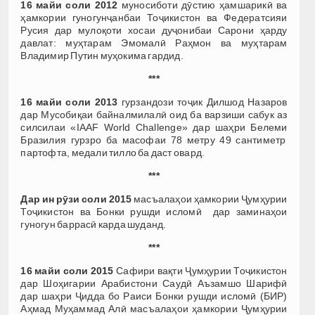
16 майи соли 2012
муносиботи дӯстию ҳамшарикӣ ва
ҳамкории гуногунҷанбаи Тоҷикистон ва Федератсияи
Русия дар мулоқоти хосаи дуҷонибаи Сарони ҳарду
давлат: муҳтарам Эмомалӣ Раҳмон ва муҳтарам
Владимир Путин муҳокима гардид.
***
16 майи соли 2013
гурзандози тоҷик Дилшод Назаров
дар Мусобиқаи байналмилалӣ оид ба варзиши сабук аз
силсилаи «IAAF World Challenge» дар шаҳри Белеми
Бразилия гурзро ба масофаи 78 метру 49 сантиметр
партофта, медали тилло ба даст овард.
***
Дар ин рӯзи соли 2015
масъалаҳои ҳамкории Ҷумҳурии
Тоҷикистон ва Бонки рушди исломӣ дар заминаҳои
гуногун баррасӣ карда шуданд.
***
16 майи соли 2015
Сафири вақти Ҷумҳурии Тоҷикистон
дар Шоҳигарии Арабистони Саудӣ Аъзамшо Шарифӣ
дар шаҳри Ҷидда бо Раиси Бонки рушди исломӣ (БИР)
Аҳмад Муҳаммад Алӣ масъалаҳои ҳамкории Ҷумҳурии