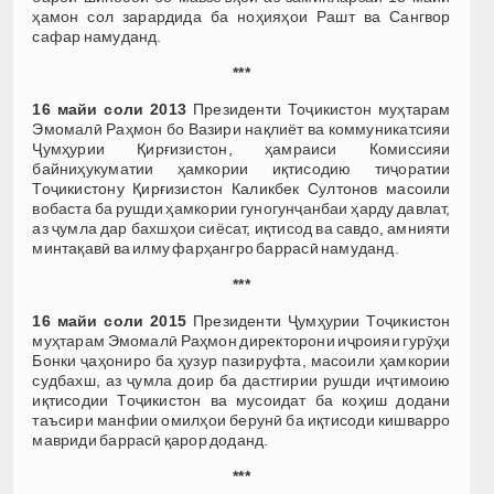
ҳамон сол зарардида ба ноҳияҳои Рашт ва Сангвор
сафар намуданд.
***
16 майи соли 2013
Президенти Тоҷикистон муҳтарам
Эмомалӣ Раҳмон бо Вазири нақлиёт ва коммуникатсияи
Ҷумҳурии Қирғизистон, ҳамраиси Комиссияи
байниҳукуматии ҳамкории иқтисодию тиҷоратии
Тоҷикистону Қирғизистон Каликбек Султонов масоили
вобаста ба рушди ҳамкории гуногунҷанбаи ҳарду давлат,
аз ҷумла дар бахшҳои сиёсат, иқтисод ва савдо, амнияти
минтақавӣ ва илму фарҳангро баррасӣ намуданд.
***
16 майи соли 2015
Президенти Ҷумҳурии Тоҷикистон
муҳтарам Эмомалӣ Раҳмон директорони иҷроияи гурӯҳи
Бонки ҷаҳониро ба ҳузур пазируфта, масоили ҳамкории
судбахш, аз ҷумла доир ба дастгирии рушди иҷтимоию
иқтисодии Тоҷикистон ва мусоидат ба коҳиш додани
таъсири манфии омилҳои берунӣ ба иқтисоди кишварро
мавриди баррасӣ қарор доданд.
***