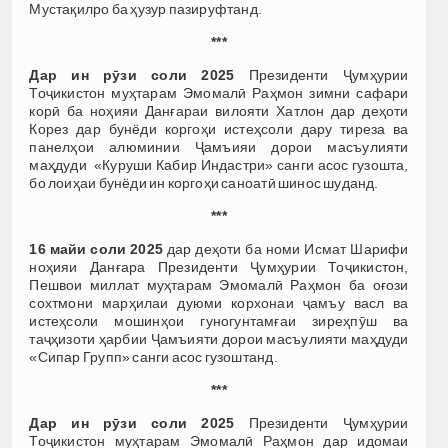
Мустақилро ба ҳузур пазируфтанд.
***
Дар ин рӯзи соли 2025
Президенти Ҷумҳурии
Тоҷикистон муҳтарам Эмомалӣ Раҳмон зимни сафари
корӣ ба ноҳияи Данғараи вилояти Хатлон дар деҳоти
Корез дар бунёди коргоҳи истеҳсоли дару тиреза ва
панелҳои алюминии Ҷамъияи дорои масъулияти
маҳдуди «Куруши Кабир Индастри» санги асос гузошта,
бо лоиҳаи бунёди ин коргоҳи саноатӣ шинос шуданд.
***
16 майи соли 2025
дар деҳоти ба номи Исмат Шарифи
ноҳияи Данғара Президенти Ҷумҳурии Тоҷикистон,
Пешвои миллат муҳтарам Эмомалӣ Раҳмон ба оғози
сохтмони марҳилаи дуюми корхонаи ҷамъу васл ва
истеҳсоли мошинҳои гуногунтамғаи зиреҳпӯш ва
таҷҳизоти ҳарбии Ҷамъияти дорои масъулияти маҳдуди
«Сипар Групп» санги асос гузоштанд.
***
Дар ин рӯзи соли 2025
Президенти Ҷумҳурии
Тоҷикистон муҳтарам Эмомалӣ Раҳмон дар идомаи