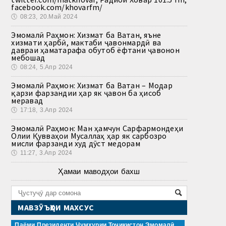
facebook.com/khovarfm/
🕔
08:23, 20.Май 2024
Эмомалӣ Раҳмон: Хизмат ба Ватан, яъне
хизмати ҳарбӣ, мактаби ҷавонмардӣ ва
давраи ҳаматарафа обутоб ёфтани ҷавонон
мебошад
🕔
08:24, 5.Апр 2024
Эмомалӣ Раҳмон: Хизмат ба Ватан – Модар
қарзи фарзандии ҳар як ҷавон ба ҳисоб
меравад
🕔
17:18, 3.Апр 2024
Эмомалӣ Раҳмон: Ман ҳамчун Сарфармондеҳи
Олии Қувваҳои Мусаллаҳ ҳар як сарбозро
мисли фарзанди худ дӯст медорам
🕔
11:27, 3.Апр 2024
Ҳамаи маводҳои бахш
МАВЗӮЪҲОИ МАХСУС
Паёми Президенти Ҷумҳурии Тоҷикистон Эмомалӣ