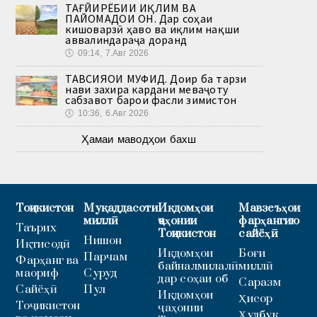
ТАҒЙИРЁБИИ ИҚЛИМ ВА
ПАЙОМАДҲОИ ОН. Дар соҳаи
кишоварзӣ ҳаво ва иқлим нақши
аввалиндараҷа доранд
🕔
09:14, 7.Авг 2026
ТАВСИЯҲОИ МУФИД. Доир ба тарзи
нави захира кардани меваҷоту
сабзавот барои фасли зимистон
🕔
10:36, 6.Авг 2026
Ҳамаи маводҳои бахш
Тоҷикистон
Муқаддасоти
Иқдомҳои
Мавзеъҳои
миллӣ
ҷаҳонии
фарҳангию
Таърих
Тоҷикистон
сайёҳӣ
Нишон
Иқтисодӣ
Иқдомҳои
Боғи
Парчам
Фарҳанг ва
байналмилалӣ
миллӣ
маориф
Суруд
дар соҳаи об
Саразм
Сайёҳӣ
Пул
Иқдомҳои
Ҳисор
Тоҷикистон
ҷаҳонии
Ҳулбук