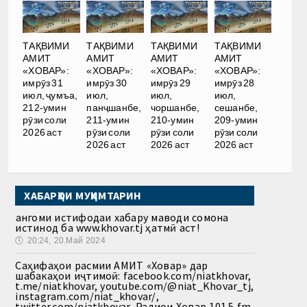
ТАҚВИМИ
ТАҚВИМИ
ТАҚВИМИ
ТАҚВИМИ
АМИТ
АМИТ
АМИТ
АМИТ
«ХОВАР»:
«ХОВАР»:
«ХОВАР»:
«ХОВАР»:
имрӯз 31
имрӯз 30
имрӯз 29
имрӯз 28
июл, ҷумъа,
июл,
июл,
июл,
212-умин
панҷшанбе,
чоршанбе,
сешанбе,
рӯзи соли
211-умин
210-умин
209-умин
2026 аст
рӯзи соли
рӯзи соли
рӯзи соли
2026 аст
2026 аст
2026 аст
ХАБАРҲОИ МУҲИМТАРИН
Ҳангоми истифодаи хабару маводи сомона
истинод ба www.khovar.tj ҳатмӣ аст!
🕔
20:24, 20.Май 2024
Саҳифаҳои расмии АМИТ «Ховар» дар
шабакаҳои иҷтимоӣ: facebook.com/niatkhovar,
t.me/niatkhovar, youtube.com/@niat_Khovar_tj,
instagram.com/niat_khovar/,
twitter.com/niatkhovar, Радиои Ховар 101.5 fm,