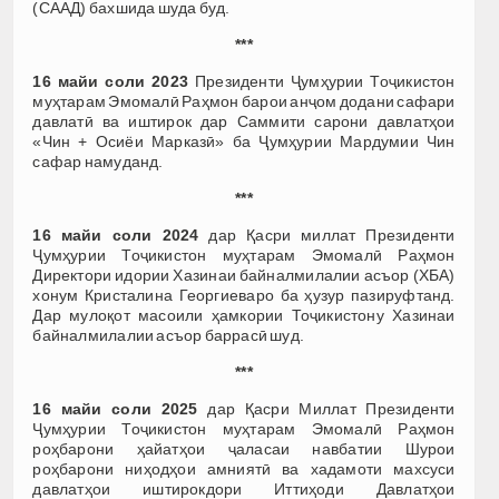
(СААД) бахшида шуда буд.
***
16 майи соли 2023
Президенти Ҷумҳурии Тоҷикистон
муҳтарам Эмомалӣ Раҳмон барои анҷом додани сафари
давлатӣ ва иштирок дар Саммити сарони давлатҳои
«Чин + Осиёи Марказӣ» ба Ҷумҳурии Мардумии Чин
сафар намуданд.
***
16 майи соли 2024
дар Қасри миллат Президенти
Ҷумҳурии Тоҷикистон муҳтарам Эмомалӣ Раҳмон
Директори идории Хазинаи байналмилалии асъор (ХБА)
хонум Кристалина Георгиеваро ба ҳузур пазируфтанд.
Дар мулоқот масоили ҳамкории Тоҷикистону Хазинаи
байналмилалии асъор баррасӣ шуд.
***
16 майи соли 2025
дар Қасри Миллат Президенти
Ҷумҳурии Тоҷикистон муҳтарам Эмомалӣ Раҳмон
роҳбарони ҳайатҳои ҷаласаи навбатии Шурои
роҳбарони ниҳодҳои амниятӣ ва хадамоти махсуси
давлатҳои иштирокдори Иттиҳоди Давлатҳои