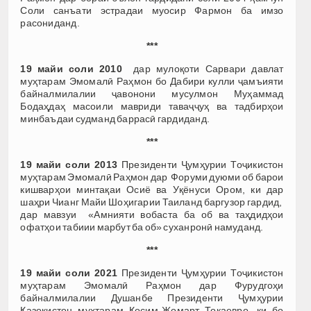
Соли санъати эстрадаи муосир Фармон ба имзо
расониданд.
***
19 майи соли 2010
дар мулоқоти Сарвари давлат
муҳтарам Эмомалӣ Раҳмон бо Дабири кулли ҷамъияти
байналмилалии ҷавонони мусулмон Муҳаммад
Бодаҳдаҳ масоили мавриди таваҷҷуҳ ва тадбирҳои
минбаъдаи судманд баррасӣ гардиданд.
***
19 майи соли 2013
Президенти Ҷумҳурии Тоҷикистон
муҳтарам Эмомалӣ Раҳмон дар Форуми дуюми об барои
кишварҳои минтақаи Осиё ва Уқёнуси Ором, ки дар
шаҳри Чианг Майи Шоҳигарии Таиланд баргузор гардид,
дар мавзуи «Амнияти вобаста ба об ва таҳдидҳои
офатҳои табиии марбут ба об» суханронӣ намуданд.
***
19 майи соли 2021
Президенти Ҷумҳурии Тоҷикистон
муҳтарам Эмомалӣ Раҳмон дар Фурудгоҳи
байналмилалии Душанбе Президенти Ҷумҳурии
Қазоқистон муҳтарам Қосим-Жомарт Токаевро, ки бо