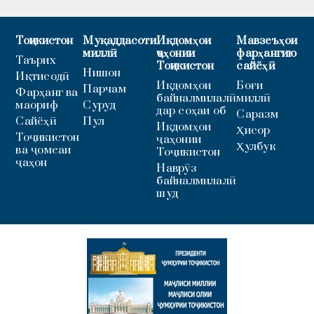
Тоҷикистон
Муқаддасоти
Иқдомҳои
Мавзеъҳои
миллӣ
ҷаҳонии
фарҳангию
Таърих
Тоҷикистон
сайёҳӣ
Нишон
Иқтисодӣ
Иқдомҳои
Боғи
Парчам
Фарҳанг ва
байналмилалӣ
миллӣ
маориф
Суруд
дар соҳаи об
Саразм
Сайёҳӣ
Пул
Иқдомҳои
Ҳисор
Тоҷикистон
ҷаҳонии
Ҳулбук
ва ҷомеаи
Тоҷикистон
ҷаҳон
Наврӯз
байналмилалӣ
шуд