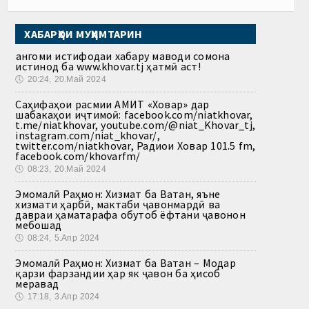
ХАБАРҲОИ МУҲИМТАРИН
Ҳангоми истифодаи хабару маводи сомона
истинод ба www.khovar.tj ҳатмӣ аст!
🕔
20:24, 20.Май 2024
Саҳифаҳои расмии АМИТ «Ховар» дар
шабакаҳои иҷтимоӣ: facebook.com/niatkhovar,
t.me/niatkhovar, youtube.com/@niat_Khovar_tj,
instagram.com/niat_khovar/,
twitter.com/niatkhovar, Радиои Ховар 101.5 fm,
facebook.com/khovarfm/
🕔
08:23, 20.Май 2024
Эмомалӣ Раҳмон: Хизмат ба Ватан, яъне
хизмати ҳарбӣ, мактаби ҷавонмардӣ ва
давраи ҳаматарафа обутоб ёфтани ҷавонон
мебошад
🕔
08:24, 5.Апр 2024
Эмомалӣ Раҳмон: Хизмат ба Ватан – Модар
қарзи фарзандии ҳар як ҷавон ба ҳисоб
меравад
🕔
17:18, 3.Апр 2024