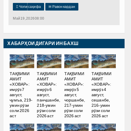

Чопи саҳифа
✉
Равон кардан
Май 19, 2026 08:00
ХАБАРҲОИ ДИГАРИ ИН БАХШ
ТАҚВИМИ
ТАҚВИМИ
ТАҚВИМИ
ТАҚВИМИ
АМИТ
АМИТ
АМИТ
АМИТ
«ХОВАР»:
«ХОВАР»:
«ХОВАР»:
«ХОВАР»:
имрӯз 7
имрӯз 6
имрӯз 5
имрӯз 4
август,
август,
август,
август,
ҷумъа, 219-
панҷшанбе,
чоршанбе,
сешанбе,
умин рӯзи
218-умин
217-умин
216-умин
соли 2026
рӯзи соли
рӯзи соли
рӯзи соли
аст
2026 аст
2026 аст
2026 аст