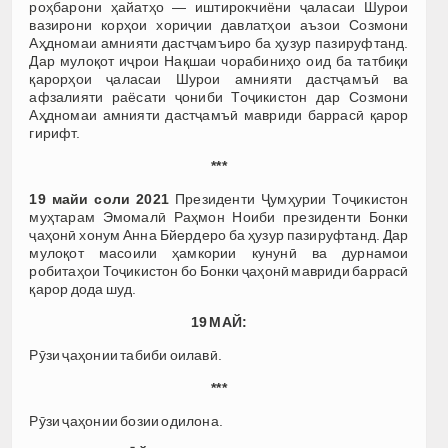
роҳбарони ҳайатҳо — иштирокчиёни ҷаласаи Шурои
вазирони корҳои хориҷии давлатҳои аъзои Созмони
Аҳдномаи амнияти дастҷамъиро ба ҳузур пазируфтанд.
Дар мулоқот иҷрои Нақшаи чорабиниҳо оид ба татбиқи
қарорҳои ҷаласаи Шурои амнияти дастҷамъӣ ва
афзалияти раёсати ҷониби Тоҷикистон дар Созмони
Аҳдномаи амнияти дастҷамъӣ мавриди баррасӣ қарор
гирифт.
***
19 майи соли 2021
Президенти Ҷумҳурии Тоҷикистон
муҳтарам Эмомалӣ Раҳмон Ноиби президенти Бонки
ҷаҳонӣ хонум Анна Бйердеро ба ҳузур пазируфтанд. Дар
мулоқот масоили ҳамкории кунунӣ ва дурнамои
робитаҳои Тоҷикистон бо Бонки ҷаҳонӣ мавриди баррасӣ
қарор дода шуд.
19 МАЙ:
Рӯзи ҷаҳонии табиби оилавӣ.
***
Рӯзи ҷаҳонии бозии одилона.