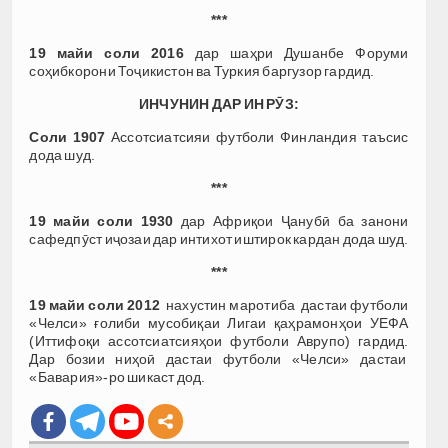
***
19 майи соли 2016
дар шаҳри Душанбе Форуми
соҳибкорони Тоҷикистон ва Туркия баргузор гардид.
ИНЧУНИН ДАР ИН РӮЗ:
Соли 1907
Ассотсиатсияи футболи Финландия таъсис
дода шуд.
***
19 майи соли 1930
дар Африқои Ҷанубӣ ба занони
сафедпӯст иҷозаи дар интихот иштирок кардан дода шуд.
***
19 майи соли 2012
нахустин маротиба дастаи футболи
«Челси» ғолиби мусобиқаи Лигаи қаҳрамонҳои УЕФА
(Иттифоқи ассотсиатсияҳои футболи Аврупо) гардид.
Дар бозии ниҳоӣ дастаи футболи «Челси» дастаи
«Бавария»-ро шикаст дод.