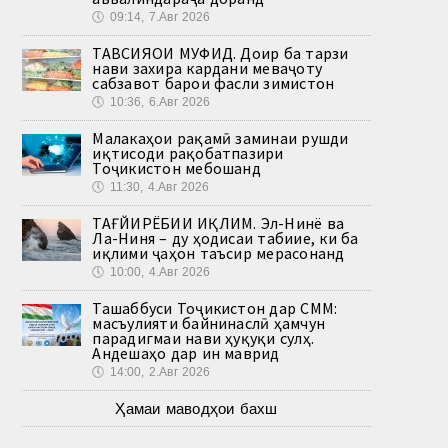
🕔
09:14, 7.Авг 2026
ТАВСИЯҲОИ МУФИД. Доир ба тарзи
нави захира кардани меваҷоту
сабзавот барои фасли зимистон
🕔
10:36, 6.Авг 2026
Малакаҳои рақамӣ заминаи рушди
иқтисоди рақобатпазири
Тоҷикистон мебошанд
🕔
11:30, 4.Авг 2026
ТАҒЙИРЁБИИ ИҚЛИМ. Эл-Нинё ва
Ла-Ниня – ду ҳодисаи табиие, ки ба
иқлими ҷаҳон таъсир мерасонанд
🕔
10:00, 4.Авг 2026
Ташаббуси Тоҷикистон дар СММ:
масъулияти байнинаслӣ ҳамчун
парадигмаи нави ҳуқуқи сулҳ.
Андешаҳо дар ин маврид
🕔
14:00, 2.Авг 2026
Ҳамаи маводҳои бахш