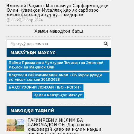
Эмомалӣ Раҳмон: Ман ҳамчун Сарфармондеҳи
Олии Қувваҳои Мусаллаҳ ҳар як сарбозро
мисли фарзанди худ дӯст медорам
🕔
11:27, 3.Апр 2024
Ҳамаи маводҳои бахш
МАВЗӮЪҲОИ МАХСУС
Паёми Президенти Ҷумҳурии Тоҷикистон Эмомалӣ
Раҳмон ба Маҷлиси Олӣ
Даҳсолаи байналмилалии амал «Об барои рушди
устувор» солҳои 2018-2028
БАҲОГУЗОРИИ ЛОИҲАИ НБО «РОҒУН»
Ҳамаи мавзӯъҳои махсус
МАВОДҲОИ ТАҲЛИЛӢ
ТАҒЙИРЁБИИ ИҚЛИМ ВА
ПАЙОМАДҲОИ ОН. Дар соҳаи
кишоварзӣ ҳаво ва иқлим нақши
аввалиндараҷа доранд