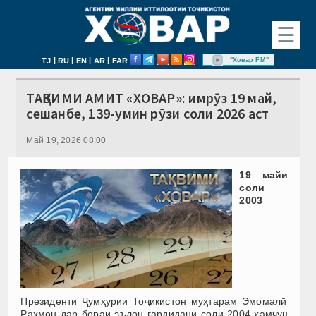
☰
|
|
|
|
"Ховар FM"
TJ
RU
EN
AR
FAR
ТАҚВИМИ АМИТ «ХОВАР»: имрӯз 19 май,
сешанбе, 139-умин рӯзи соли 2026 аст
Май 19, 2026 08:00
19 майи
соли
2003
Президенти Ҷумҳурии Тоҷикистон муҳтарам Эмомалӣ
Раҳмон дар бораи эълон гардидани соли 2004 ҳамчун