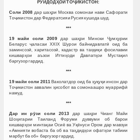
РӮЙДОДҲОИ ТОҶИКИСТОН:
Соли 2008
дар шаҳри Москва сомонаи нави Сафорати
Тоҷикистон дар Федератсияи Русия кушода шуд.
***
19 майи соли 2009
дар шаҳри Мински Ҷумҳурии
Беларус ҷаласаи XXIX Шурои байнидавлатӣ оид ба
заминсозӣ, харитасозӣ, кадастр ва таҳқиқи фосилавии
кишварҳои аъзои Иттиҳоди Давлатҳои Мустақил
баргузор гардид.
***
19 майи соли 2011
Ваколатдор оид ба ҳуқуқи инсон дар
Тоҷикистон аввалин ҳисобот ва сомонаашро муаррифӣ
намуд.
***
Дар ин рӯзи соли 2013
дар шаҳри Чианг Майи
Шоҳигарии Таиланд Форуми дуввуми об барои
кишварҳои минтақаи Осиё ва Уқёнуси Ором дар мавзуи
«Амнияти вобаста ба об ва таҳдидҳои офатҳои табиии
марбут ба об» баргузор гардид.