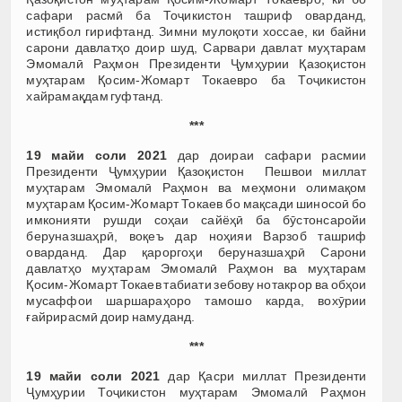
сафари расмӣ ба Тоҷикистон ташриф оварданд,
истиқбол гирифтанд. Зимни мулоқоти хоссае, ки байни
сарони давлатҳо доир шуд, Сарвари давлат муҳтарам
Эмомалӣ Раҳмон Президенти Ҷумҳурии Қазоқистон
муҳтарам Қосим-Жомарт Токаевро ба Тоҷикистон
хайрамақдам гуфтанд.
***
19 майи соли 2021
дар доираи сафари расмии
Президенти Ҷумҳурии Қазоқистон Пешвои миллат
муҳтарам Эмомалӣ Раҳмон ва меҳмони олимақом
муҳтарам Қосим-Жомарт Токаев бо мақсади шиносоӣ бо
имконияти рушди соҳаи сайёҳӣ ба бӯстонсаройи
беруназшаҳрӣ, воқеъ дар ноҳияи Варзоб ташриф
оварданд. Дар қароргоҳи беруназшаҳрӣ Сарони
давлатҳо муҳтарам Эмомалӣ Раҳмон ва муҳтарам
Қосим-Жомарт Токаев табиати зебову нотакрор ва обҳои
мусаффои шаршараҳоро тамошо карда, вохӯрии
ғайрирасмӣ доир намуданд.
***
19 майи соли 2021
дар Қасри миллат Президенти
Ҷумҳурии Тоҷикистон муҳтарам Эмомалӣ Раҳмон