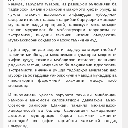
намуда, зарурати гузариш аз равишҳои эъломиявӣ ба
тадбирҳои амалии ҳамкории мақомоти ҳифзи ҳуқуқ, аз
ҷумла таъсиси шабакаҳои ҳифзшудаи мубодилаи
фаврии иттилоот, тавсеаи таҷрибаи баргузории машқҳои
муштараки зиддитеррористӣ, ташаккули механизмҳои
ягонаи муқовимат ба маблағгузории терроризм ва
экстремизм, инчунин такмили низоми омодасозии
мутахассисони соҳавиро махсус таъкид намуд.
Гуфта шуд, ки дар шароити таҳдиду хатарҳои глобалӣ
такмили минбаъдаи механизмҳои ҳамкории мақомоти
ҳифзи ҳуқуқ, таҳкими мубодилаи иттилоот, пешгирии
радикализатсия, муқовимат ба паҳншавии идеологияи
экстремистӣ, инчунин рушди тадбирҳои муштарак дар
мубориза бо гардиши ғайриқонунии маводи мухаддир ва
ҷинояткории фаромиллӣ аҳамияти махсус касб
менамояд.
Иштирокчиёни ҷаласа зарурати таҳкими минбаъдаи
ҳамкории мақомоти салоҳиятдори давлатҳои аъзои
Созмони ҳамкории Шанхай, такмили механизмҳои
ҳамоҳангсозӣ ва баланд бардоштани самаранокии
амалҳои муштаракро барои таъмини амнияти
минтақавӣ ва ҳифзи тартиботи ҷамъиятӣ тасдиқ
намуданд.