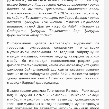
ДУШАНБЕ, 06.06.2026 /АМИТ «Ховар»/.
5 июн дар
шаҳри Бишкеки Қирғизистон ҷаласаи вазирони корҳои
дохилӣ ва амнияти ҷамъиятии давлатҳои аъзои
Созмони ҳамкории Шанхай
(СҲШ)
баргузор шуд, ки дар
он ҳайати Тоҷикистон таҳти роҳбарии Вазири корҳои
дохилии Ҷумҳурии Тоҷикистон Рамазон Раҳимзода
иштирок намуд. Дар ин хусус ба АМИТ «Ховар» аз
Сафорати Ҷумҳурии Тоҷикистон дар Ҷумҳурии
Қирғизистон хабар доданд.
Иштирокчиёни ҷаласа масъалаҳои муқовимат ба
терроризм, экстремизм, сепаратизм, ҷинояткории
муташаккили фаромиллӣ ва гардиши ғайриқонунии
маводи мухаддир, инчунин таҳдиду хатарҳои муосири
марбут ба истифодаи технологияҳои рақамӣ дар
фаъолияти ғайриқонунӣ, ҳамзамон масъалаҳои таҳкими
ҳамкории байналмилалӣ дар самти таъмини амнияти
ҷамъиятӣ ва табодули таҷриба байни мақомоти ҳифзи
ҳуқуқи давлатҳои аъзои Созмони ҳамкории Шанхайро
мавриди баррасӣ қарор доданд.
Вазири корҳои дохилии Тоҷикистон Рамазон Раҳимзода
нақши муҳими Созмони ҳамкории Шанхайро ҳамчун
минбари муассири таҳкими эътимод, ҳамоҳангсозии
талошҳои муштарак ва таҳияи равишҳои мувофиқашуда
дар муқовимат ба таҳдидҳои муосири амниятӣ иброз