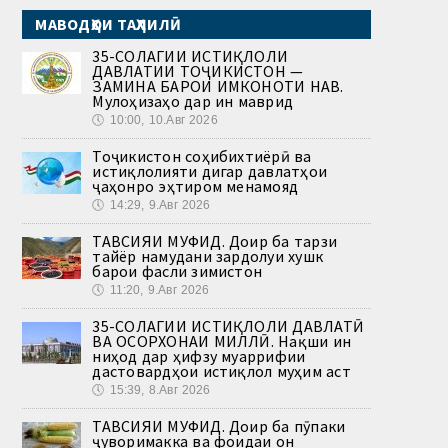
МАВОДҲОИ ТАҲЛИЛӢ
35-СОЛАГИИ ИСТИҚЛОЛИ
ДАВЛАТИИ ТОҶИКИСТОН —
ЗАМИНА БАРОИ ИМКОНОТИ НАВ.
Мулоҳизаҳо дар ин маврид
🕔
10:00, 10.Авг 2026
Тоҷикистон соҳибихтиёрӣ ва
истиқлолияти дигар давлатҳои
ҷаҳонро эҳтиром менамояд
🕔
14:29, 9.Авг 2026
ТАВСИЯИ МУФИД. Доир ба тарзи
тайёр намудани зардолуи хушк
барои фасли зимистон
🕔
11:20, 9.Авг 2026
35-СОЛАГИИ ИСТИҚЛОЛИ ДАВЛАТӢ
ВА ОСОРХОНАИ МИЛЛӢ. Нақши ин
ниҳод дар ҳифзу муаррифии
дастовардҳои истиқлол муҳим аст
🕔
15:39, 8.Авг 2026
ТАВСИЯИ МУФИД. Доир ба пӯпаки
ҷуворимакка ва фоидаи он