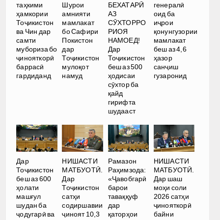
таҳкими
Шурои
БЕХАТАРӢ
генералӣ
ҳамкории
амнияти
АЗ
оид ба
Тоҷикистон
мамлакат
СӮХТОРРО
иҷрои
ва Чин дар
бо Сафири
РИОЯ
қонунгузории
самти
Покистон
НАМОЕД!
мамлакат
мубориза бо
дар
Дар
беш аз 4,6
ҷинояткорӣ
Тоҷикистон
Тоҷикистон
ҳазор
баррасӣ
мулоқот
беш аз 500
санҷиш
гардиданд
намуд
ҳодисаи
гузаронид
сӯхтор ба
қайд
гирифта
шудааст
НИШАСТИ
Дар
НИШАСТИ
Рамазон
МАТБУОТӢ.
Тоҷикистон
МАТБУОТӢ.
Раҳимзода:
Дар шаш
беш аз 600
Дар
«Ҷавобгарӣ
моҳи соли
ҳолати
Тоҷикистон
барои
2026 сатҳи
машғул
сатҳи
таваққуф
ҷинояткорӣ
шудан ба
содиршавии
дар
байни
ҷодугарӣ ва
ҷиноят 10,3
қаторҳои