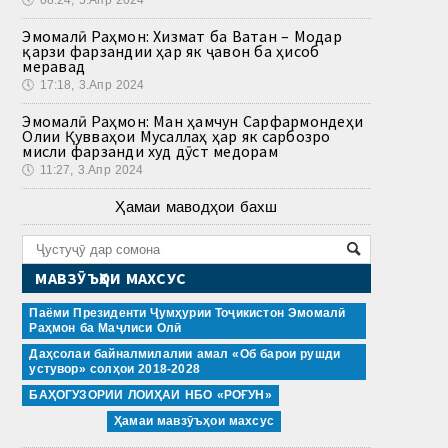
🕔
08:24, 5.Апр 2024
Эмомалӣ Раҳмон: Хизмат ба Ватан – Модар
қарзи фарзандии ҳар як ҷавон ба ҳисоб
меравад
🕔
17:18, 3.Апр 2024
Эмомалӣ Раҳмон: Ман ҳамчун Сарфармондеҳи
Олии Қувваҳои Мусаллаҳ ҳар як сарбозро
мисли фарзанди худ дӯст медорам
🕔
11:27, 3.Апр 2024
Ҳамаи маводҳои бахш
МАВЗӮЪҲОИ МАХСУС
Паёми Президенти Ҷумҳурии Тоҷикистон Эмомалӣ
Раҳмон ба Маҷлиси Олӣ
Даҳсолаи байналмилалии амал «Об барои рушди
устувор» солҳои 2018-2028
БАҲОГУЗОРИИ ЛОИҲАИ НБО «РОҒУН»
Ҳамаи мавзӯъҳои махсус