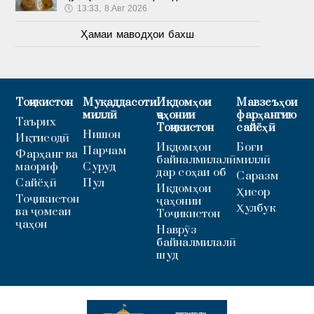
🕔
13:33, 8.Авг 2026
Ҳамаи маводҳои бахш
Тоҷикистон
Муқаддасоти
Иқдомҳои
Мавзеъҳои
миллӣ
ҷаҳонии
фарҳангию
Таърих
Тоҷикистон
сайёҳӣ
Нишон
Иқтисодӣ
Иқдомҳои
Боғи
Парчам
Фарҳанг ва
байналмилалӣ
миллӣ
маориф
Суруд
дар соҳаи об
Саразм
Сайёҳӣ
Пул
Иқдомҳои
Ҳисор
Тоҷикистон
ҷаҳонии
Ҳулбук
ва ҷомеаи
Тоҷикистон
ҷаҳон
Наврӯз
байналмилалӣ
шуд