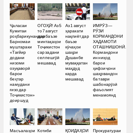
Ҷаласаи
ОГОҲӢ! Аз 5
Аз 1 август
ИМРӮЗ —
Кумитаи
то 7 август
ҳаракати
РӮЗИ
роҳбарикунандаи
дар баъзе
нақлиёт дар
КОРМАНДОНИ
Барномаи
минтақаҳои
баъзе
ХАДАМОТИ
муштараки
Тоҷикистон
кӯчаҳои
ОТАШНИШОНӢ.
«Тағйир
сар задани
шаҳри
Кормандони
додани
сел пешгӯӣ
Душанбе
ин ниҳод
низоми
мешавад
муваққатан
барои
озуқаворӣ
маҳдуд
ҳифзи ҷони
барои
карда
шаҳрвандон
беҳтар
мешавад
ба таври
намудани
шабонарӯзӣ
ғизо дар
фаъолият
Тоҷикистон»
менамоянд
доир шуд
Масъалаҳои
Котиби
ҚОИДАҲОИ
Прокуратураи