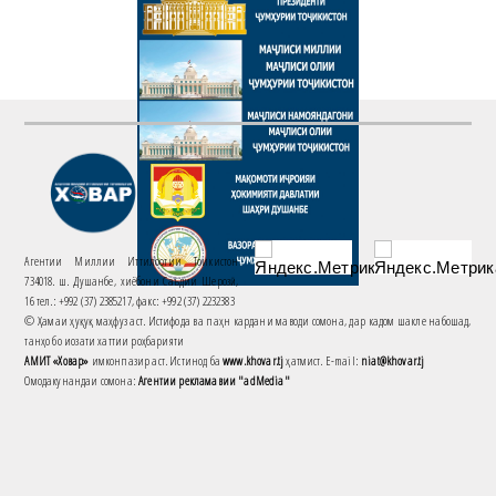
Агентии Миллии Иттилоотии Тоҷикистон
734018. ш. Душанбе, хиёбони Саъдии Шерозӣ,
16 тел.: +992 (37) 2385217, факс: +992 (37) 2232383
© Ҳамаи ҳуқуқ маҳфуз аст. Истифода ва паҳн кардани маводи сомона, дар кадом шакле набошад,
танҳо бо иҷозати хаттии роҳбарияти
АМИТ «Ховар»
имконпазир аст. Истинод ба
www.khovar.tj
ҳатмист. E-mail:
niat@khovar.tj
Омодакунандаи сомона:
Агентии рекламавии "adMedia"