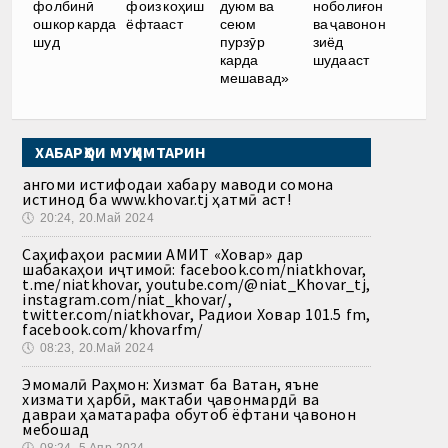
ноболиғон
фолбинӣ
фоиз коҳиш
дуюм ва
ва ҷавонон
ошкор карда
ёфтааст
сеюм
зиёд
шуд
пурзӯр
шудааст
карда
мешавад»
ХАБАРҲОИ МУҲИМТАРИН
Ҳангоми истифодаи хабару маводи сомона
истинод ба www.khovar.tj ҳатмӣ аст!
🕔
20:24, 20.Май 2024
Саҳифаҳои расмии АМИТ «Ховар» дар
шабакаҳои иҷтимоӣ: facebook.com/niatkhovar,
t.me/niatkhovar, youtube.com/@niat_Khovar_tj,
instagram.com/niat_khovar/,
twitter.com/niatkhovar, Радиои Ховар 101.5 fm,
facebook.com/khovarfm/
🕔
08:23, 20.Май 2024
Эмомалӣ Раҳмон: Хизмат ба Ватан, яъне
хизмати ҳарбӣ, мактаби ҷавонмардӣ ва
давраи ҳаматарафа обутоб ёфтани ҷавонон
мебошад