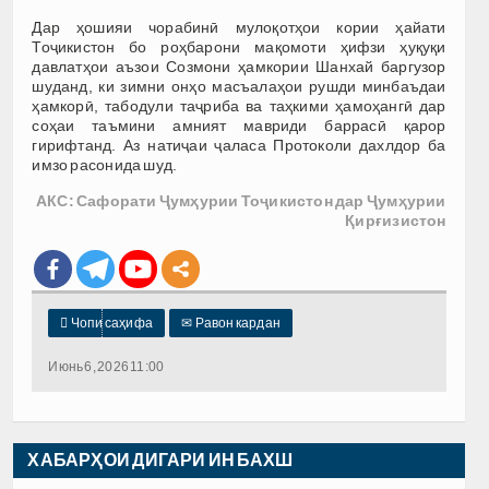
Дар ҳошияи чорабинӣ мулоқотҳои кории ҳайати
Тоҷикистон бо роҳбарони мақомоти ҳифзи ҳуқуқи
давлатҳои аъзои Созмони ҳамкории Шанхай баргузор
шуданд, ки зимни онҳо масъалаҳои рушди минбаъдаи
ҳамкорӣ, табодули таҷриба ва таҳкими ҳамоҳангӣ дар
соҳаи таъмини амният мавриди баррасӣ қарор
гирифтанд. Аз натиҷаи ҷаласа Протоколи дахлдор ба
имзо расонида шуд.
АКС: Сафорати Ҷумҳурии Тоҷикистон дар Ҷумҳурии
Қирғизистон

Чопи саҳифа
✉
Равон кардан
Июнь 6, 2026 11:00
ХАБАРҲОИ ДИГАРИ ИН БАХШ