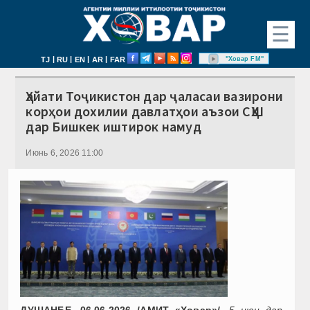
☰
|
|
|
|
"Ховар FM"
TJ
RU
EN
AR
FAR
Ҳайати Тоҷикистон дар ҷаласаи вазирони
корҳои дохилии давлатҳои аъзои СҲШ
дар Бишкек иштирок намуд
Июнь 6, 2026 11:00