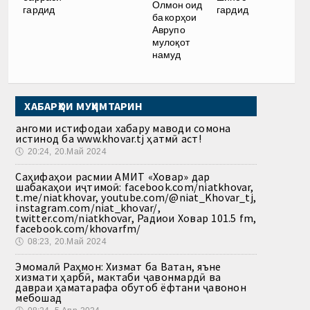
Олмон оид
гардид
гардид
ба корҳои
Аврупо
мулоқот
намуд
ХАБАРҲОИ МУҲИМТАРИН
Ҳангоми истифодаи хабару маводи сомона
истинод ба www.khovar.tj ҳатмӣ аст!
🕔
20:24, 20.Май 2024
Саҳифаҳои расмии АМИТ «Ховар» дар
шабакаҳои иҷтимоӣ: facebook.com/niatkhovar,
t.me/niatkhovar, youtube.com/@niat_Khovar_tj,
instagram.com/niat_khovar/,
twitter.com/niatkhovar, Радиои Ховар 101.5 fm,
facebook.com/khovarfm/
🕔
08:23, 20.Май 2024
Эмомалӣ Раҳмон: Хизмат ба Ватан, яъне
хизмати ҳарбӣ, мактаби ҷавонмардӣ ва
давраи ҳаматарафа обутоб ёфтани ҷавонон
мебошад