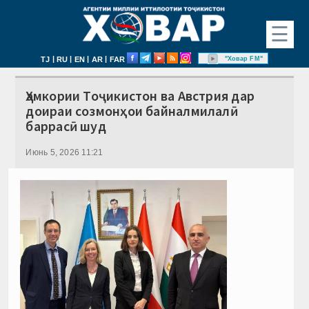
☰
|
|
|
|
"Ховар FM"
TJ
RU
EN
AR
FAR
Ҳамкории Тоҷикистон ва Австрия дар
доираи созмонҳои байналмилалӣ
баррасӣ шуд
Июнь 5, 2026 11:21