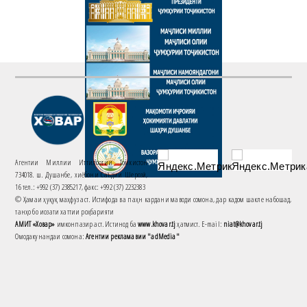
Агентии Миллии Иттилоотии Тоҷикистон
734018. ш. Душанбе, хиёбони Саъдии Шерозӣ,
16 тел.: +992 (37) 2385217, факс: +992 (37) 2232383
© Ҳамаи ҳуқуқ маҳфуз аст. Истифода ва паҳн кардани маводи сомона, дар кадом шакле набошад,
танҳо бо иҷозати хаттии роҳбарияти
АМИТ «Ховар»
имконпазир аст. Истинод ба
www.khovar.tj
ҳатмист. E-mail:
niat@khovar.tj
Омодакунандаи сомона:
Агентии рекламавии "adMedia"