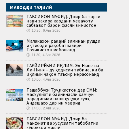
МАВОДҲОИ ТАҲЛИЛӢ
ТАВСИЯҲОИ МУФИД. Доир ба тарзи
нави захира кардани меваҷоту
сабзавот барои фасли зимистон
🕔
10:36, 6.Авг 2026
Малакаҳои рақамӣ заминаи рушди
иқтисоди рақобатпазири
Тоҷикистон мебошанд
🕔
11:30, 4.Авг 2026
ТАҒЙИРЁБИИ ИҚЛИМ. Эл-Нинё ва
Ла-Ниня – ду ҳодисаи табиие, ки ба
иқлими ҷаҳон таъсир мерасонанд
🕔
10:00, 4.Авг 2026
Ташаббуси Тоҷикистон дар СММ:
масъулияти байнинаслӣ ҳамчун
парадигмаи нави ҳуқуқи сулҳ.
Андешаҳо дар ин маврид
🕔
14:00, 2.Авг 2026
ТАВСИЯҲОИ МУФИД. Доир ба
манфиат ва хусусияти табобатии
хӯрокҳои миллӣ