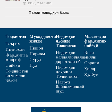
🕔
13:30, 2.Авг 2026
Ҳамаи маводҳои бахш
Тоҷикистон
Муқаддасоти
Иқдомҳои
Мавзеъҳои
миллӣ
ҷаҳонии
фарҳангию
Таърих
Тоҷикистон
сайёҳӣ
Нишон
Иқтисодӣ
Иқдомҳои
Боғи
Парчам
Фарҳанг ва
байналмилалӣ
миллӣ
маориф
Суруд
дар соҳаи об
Саразм
Сайёҳӣ
Пул
Иқдомҳои
Ҳисор
Тоҷикистон
ҷаҳонии
Ҳулбук
ва ҷомеаи
Тоҷикистон
ҷаҳон
Наврӯз
байналмилалӣ
шуд