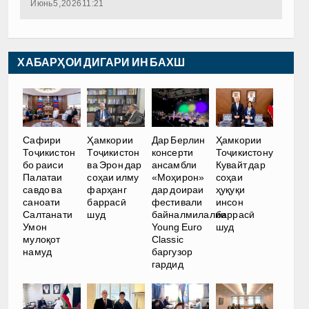
Июнь 5, 2026 11:21
ХАБАРҲОИ ДИГАРИ ИН БАХШ
Сафири
Ҳамкории
Дар Берлин
Ҳамкории
Тоҷикистон
Тоҷикистон
консерти
Тоҷикистону
бо раиси
ва Эрон дар
ансамбли
Кувайт дар
Палатаи
соҳаи илму
«Моҳирон»
соҳаи
савдо ва
фарҳанг
дар доираи
ҳуқуқи
саноати
баррасӣ
фестивали
инсон
Салтанати
шуд
байналмилалии
баррасӣ
Умон
Young Euro
шуд
мулоқот
Classic
намуд
баргузор
гардид