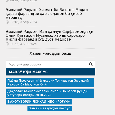
🕔
08:24, 5.Апр 2024
Эмомалӣ Раҳмон: Хизмат ба Ватан – Модар
қарзи фарзандии ҳар як ҷавон ба ҳисоб
меравад
🕔
17:18, 3.Апр 2024
Эмомалӣ Раҳмон: Ман ҳамчун Сарфармондеҳи
Олии Қувваҳои Мусаллаҳ ҳар як сарбозро
мисли фарзанди худ дӯст медорам
🕔
11:27, 3.Апр 2024
Ҳамаи маводҳои бахш
МАВЗӮЪҲОИ МАХСУС
Паёми Президенти Ҷумҳурии Тоҷикистон Эмомалӣ
Раҳмон ба Маҷлиси Олӣ
Даҳсолаи байналмилалии амал «Об барои рушди
устувор» солҳои 2018-2028
БАҲОГУЗОРИИ ЛОИҲАИ НБО «РОҒУН»
Ҳамаи мавзӯъҳои махсус