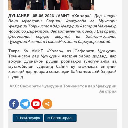
ДУШАНБЕ, 05.06.2026 /АМИТ «Ховар»/.
Дар шаҳри
Вена мулоқоти Сафири Фавқулода ва Мухтори
Ҷумҳурии Тоҷикистон дар Ҷумҳурии Австрия Манучеҳр
Ҷобир бо Директори департаменти сиёсии Вазорати
федералии корҳои аврупоӣ ва байналмилалии
Ҷумҳурии Австрия Томас Мюлманн баргузор гардид.
Тавре ба АМИТ «Ховар» аз Сафорати Ҷумҳурии
Тоҷикистон дар Ҷумҳурии Австрия хабар доданд, дар
вохӯрӣ дурнамои рушди робитаҳои гуногунҷанба ва
мутақобилан судманд байни ду мамлакат, инчунин
ҳамкорӣ дар доираи созмонҳои байналмилалӣ баррасӣ
шуданд.
АКС: Сафорати Ҷумҳурии Тоҷикистон дар Ҷумҳурии
Австрия

Чопи саҳифа
✉
Равон кардан