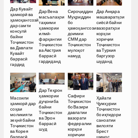
Дар Кувайт
Дар Вена
Сироҷиддин
Дар Анқара
ҳамкорӣ ва
масъалаҳои
Муҳриддин
машваратҳои
ҳамоҳангсозӣ
таҳкими
бо
сиёсӣ байни
дар самти
ҳамкории
ҳамоҳангсози
вазоратҳои
консулӣ
илмӣ-
доимии
корҳои
байни
фарҳангии
СММ дар
хориҷии
Тоҷикистон
Тоҷикистон
Тоҷикистон
Тоҷикистон
ва Давлати
ва Австрия
мулоқот
ва Туркия
Кувайт
баррасӣ
намуд
баргузор
баррасӣ
гардиданд
шуданд
гардид
Дар Теҳрон
ҳамкории
Сафири
Масоили
Ҳайати
дуҷониба
Тоҷикистон
ҳамкорӣ дар
Ҷумҳурии
байни
бо Вазири
соҳаи
Тоҷикистон
Тоҷикистон
давлатии
моликияти
бо иқтидори
ва Эрон
вазорати
зеҳнӣ байни
саноатии
баррасӣ
федералии
Тоҷикистон
вилояти
шуд
корҳои
ва Корея
Брест
хориҷии
баррасӣ
шинос