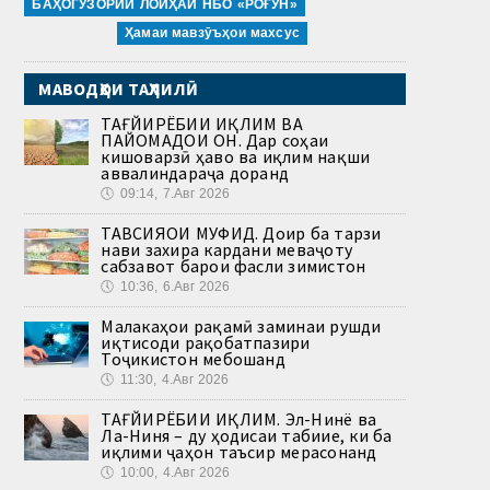
БАҲОГУЗОРИИ ЛОИҲАИ НБО «РОҒУН»
Ҳамаи мавзӯъҳои махсус
МАВОДҲОИ ТАҲЛИЛӢ
ТАҒЙИРЁБИИ ИҚЛИМ ВА
ПАЙОМАДҲОИ ОН. Дар соҳаи
кишоварзӣ ҳаво ва иқлим нақши
аввалиндараҷа доранд
🕔
09:14, 7.Авг 2026
ТАВСИЯҲОИ МУФИД. Доир ба тарзи
нави захира кардани меваҷоту
сабзавот барои фасли зимистон
🕔
10:36, 6.Авг 2026
Малакаҳои рақамӣ заминаи рушди
иқтисоди рақобатпазири
Тоҷикистон мебошанд
🕔
11:30, 4.Авг 2026
ТАҒЙИРЁБИИ ИҚЛИМ. Эл-Нинё ва
Ла-Ниня – ду ҳодисаи табиие, ки ба
иқлими ҷаҳон таъсир мерасонанд
🕔
10:00, 4.Авг 2026