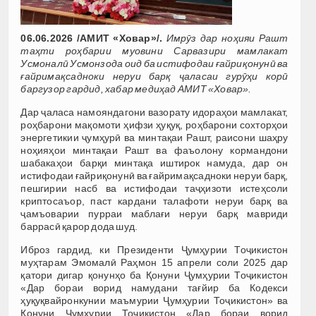
06.06.2026 /АМИТ «Ховар»/.
Имрӯз дар ноҳияи Рашт
таҳти роҳбарии муовини Сарвазири мамлакат
Усмоналӣ Усмонзода оид ба истифодаи ғайриқонунӣ ва
ғайримақсадноки неруи барқ ҷаласаи гурӯҳи корӣ
баргузор гардид, хабар медиҳад АМИТ «Ховар».
Дар ҷаласа намояндагони вазорату идораҳои мамлакат,
роҳбарони мақомоти ҳифзи ҳуқуқ, роҳбарони сохторҳои
энергетикии ҷумҳурӣ ва минтақаи Рашт, раисони шаҳру
ноҳияҳои минтақаи Рашт ва фаъолону кормандони
шабакаҳои барқи минтақа иштирок намуда, дар он
истифодаи ғайриқонунӣ ва ғайримақсадноки неруи барқ,
пешгирии насб ва истифодаи таҷҳизоти истеҳсоли
криптосаъор, паст кардани талафоти неруи барқ ва
ҷамъоварии пурраи маблағи неруи барқ мавриди
баррасӣ қарор дода шуд.
Иброз гардид, ки Президенти Ҷумҳурии Тоҷикистон
муҳтарам Эмомалӣ Раҳмон 15 апрели соли 2025 дар
қатори дигар қонунҳо ба Қонуни Ҷумҳурии Тоҷикистон
«Дар бораи ворид намудани тағйир ба Кодекси
ҳуқуқвайронкунии маъмурии Ҷумҳурии Тоҷикистон» ва
Қонуни Ҷумҳурии Тоҷикистон «Дар бораи ворид