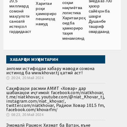
20,5
зиёда аз 700
соҳаи
Харитаи
миллиард
ҳазор
нақлиёт ва
роҳи
сомонӣ
сайёҳон ба
логистика
ҳамкориро
маҳсулоти
шаҳри
Харитаи роҳ
пешниҳод
саноатӣ
Душанбе
оид ба
намуд
истеҳсол
ташриф
ҳамкориро
гардидааст
овардаанд
таҳия
менамоянд
ХАБАРҲОИ МУҲИМТАРИН
Ҳангоми истифодаи хабару маводи сомона
истинод ба www.khovar.tj ҳатмӣ аст!
🕔
20:24, 20.Май 2024
Саҳифаҳои расмии АМИТ «Ховар» дар
шабакаҳои иҷтимоӣ: facebook.com/niatkhovar,
t.me/niatkhovar, youtube.com/@niat_Khovar_tj,
instagram.com/niat_khovar/,
twitter.com/niatkhovar, Радиои Ховар 101.5 fm,
facebook.com/khovarfm/
🕔
08:23, 20.Май 2024
Эмомалӣ Раҳмон: Хизмат ба Ватан, яъне