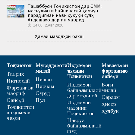
Ташаббуси Тоҷикистон дар СММ:
масъулияти байнинаслӣ ҳамчун
парадигмаи нави ҳуқуқи сулҳ.
Андешаҳо дар ин маврид
🕔
14:00, 2.Авг 2026
Ҳамаи маводҳои бахш
Тоҷикистон
Муқаддасоти
Иқдомҳои
Мавзеъҳои
миллӣ
ҷаҳонии
фарҳангию
Таърих
Тоҷикистон
сайёҳӣ
Нишон
Иқтисодӣ
Иқдомҳои
Боғи
Парчам
Фарҳанг ва
байналмилалӣ
миллӣ
маориф
Суруд
дар соҳаи об
Саразм
Сайёҳӣ
Пул
Иқдомҳои
Ҳисор
Тоҷикистон
ҷаҳонии
Ҳулбук
ва ҷомеаи
Тоҷикистон
ҷаҳон
Наврӯз
байналмилалӣ
шуд