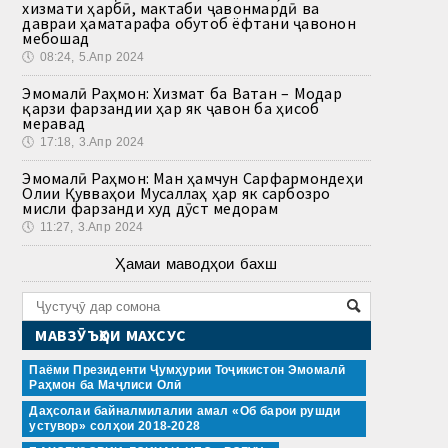
хизмати ҳарбӣ, мактаби ҷавонмардӣ ва
давраи ҳаматарафа обутоб ёфтани ҷавонон
мебошад
🕔
08:24, 5.Апр 2024
Эмомалӣ Раҳмон: Хизмат ба Ватан – Модар
қарзи фарзандии ҳар як ҷавон ба ҳисоб
меравад
🕔
17:18, 3.Апр 2024
Эмомалӣ Раҳмон: Ман ҳамчун Сарфармондеҳи
Олии Қувваҳои Мусаллаҳ ҳар як сарбозро
мисли фарзанди худ дӯст медорам
🕔
11:27, 3.Апр 2024
Ҳамаи маводҳои бахш
МАВЗӮЪҲОИ МАХСУС
Паёми Президенти Ҷумҳурии Тоҷикистон Эмомалӣ
Раҳмон ба Маҷлиси Олӣ
Даҳсолаи байналмилалии амал «Об барои рушди
устувор» солҳои 2018-2028