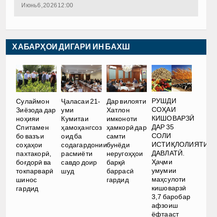
Июнь 6, 2026 12:00
ХАБАРҲОИ ДИГАРИ ИН БАХШ
РУШДИ
Сулаймон
Ҷаласаи 21-
Дар вилояти
СОҲАИ
Зиёзода дар
уми
Хатлон
КИШОВАРЗӢ
ноҳияи
Кумитаи
имконоти
ДАР 35
Спитамен
ҳамоҳангсоз
ҳамкорӣ дар
СОЛИ
бо вазъи
оид ба
самти
ИСТИҚЛОЛИЯТИ
соҳаҳои
содагардонии
бунёди
ДАВЛАТӢ.
пахтакорӣ,
расмиёти
неругоҳҳои
Ҳаҷми
боғдорӣ ва
савдо доир
барқӣ
умумии
токпарварӣ
шуд
баррасӣ
маҳсулоти
шинос
гардид
кишоварзӣ
гардид
3,7 баробар
афзоиш
ёфтааст