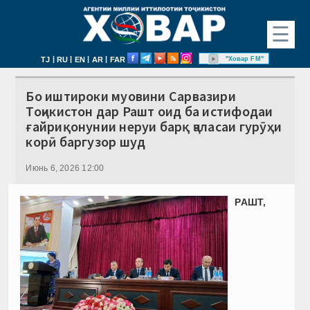
☰
|
|
|
|
"Ховар FM"
TJ
RU
EN
AR
FAR
Бо иштироки муовини Сарвазири
Тоҷикистон дар Рашт оид ба истифодаи
ғайриқонунии неруи барқ ҷаласаи гурӯҳи
корӣ баргузор шуд
Июнь 6, 2026 12:00
РАШТ,