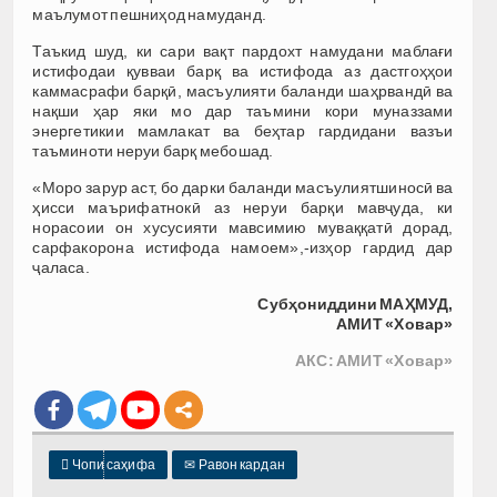
маълумот пешниҳод намуданд.
Таъкид шуд, ки сари вақт пардохт намудани маблағи
истифодаи қувваи барқ ва истифода аз дастгоҳҳои
каммасрафи барқӣ, масъулияти баланди шаҳрвандӣ ва
нақши ҳар яки мо дар таъмини кори муназзами
энергетикии мамлакат ва беҳтар гардидани вазъи
таъминоти неруи барқ мебошад.
«Моро зарур аст, бо дарки баланди масъулиятшиносӣ ва
ҳисси маърифатнокӣ аз неруи барқи мавҷуда, ки
норасоии он хусусияти мавсимию муваққатӣ дорад,
сарфакорона истифода намоем»,-изҳор гардид дар
ҷаласа.
Субҳониддини МАҲМУД,
АМИТ «Ховар»
АКС: АМИТ «Ховар»

Чопи саҳифа
✉
Равон кардан