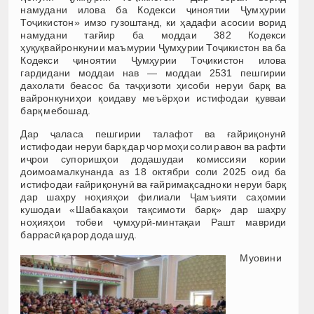
намудани илова ба Кодекси ҷиноятии Ҷумҳурии
Тоҷикистон» имзо гузоштанд, ки ҳадафи асосии ворид
намудани тағйир ба моддаи 382 Кодекси
ҳуқуқвайронкунии маъмурии Ҷумҳурии Тоҷикистон ва ба
Кодекси ҷиноятии Ҷумҳурии Тоҷикистон илова
гардидани моддаи нав — моддаи 2531 пешгирии
дахолати беасос ба таҷҳизоти ҳисоби неруи барқ ва
вайронкуниҳои қоидаву меъёрҳои истифодаи қувваи
барқ мебошад.
Дар ҷаласа пешгирии талафот ва ғайриқонунӣ
истифодаи неруи барқ дар чор моҳи соли равон ва рафти
иҷрои супоришҳои додашудаи комиссияи кории
доимоамалкунанда аз 18 октябри соли 2025 оид ба
истифодаи ғайриқонунӣ ва ғайримақсадноки неруи барқ
дар шаҳру ноҳияҳои филиали Ҷамъияти саҳомии
кушодаи «Шабакаҳои тақсимоти барқ» дар шаҳру
ноҳияҳои тобеи ҷумҳурӣ-минтақаи Рашт мавриди
баррасӣ қарор дода шуд.
Муовини