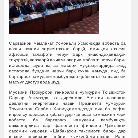
Сарвазири мамлакат Усмоналӣ Усмонзода вобаста ба
вазъи воқеии зеристгоҳҳои барқӣ, омилҳои асосии
афзоиши талафоти неруи барқ, нишондиҳандаҳои
тиҷоратӣ, қарздорӣ ва ҷамъоварии маблағи неруи барқи
истифода шуда ва аз меъёри муқараргардида зиёд
истифода бурдани неруи барқ сухан намуда, оид ба
бартараф намудани камбудиҳои ҷойдошта ба шахсони
масъул дастур дода шуд.
Муовини Прокурори генералии Ҷумҳурии Тоҷикистон
Сарвар Азимзода ва директори Агентии назорати
давлатии энергетикии назди Президети Ҷумҳурии
Тоҷикистон Сорбон Холмуҳаммадзода оид ба рафти
иҷрои супоришҳои қаблан дар ҷаласаи комиссияи корӣ
вобаста ба бартараф намудани камбудиҳои
ошкоргардида дар фаъолияти филиали Ҷамъияти
саҳомии кушодаи «Шабакаҳои тақсимоти барқ» дар
шаҳру ноҳияҳои тобеи ҷумҳурӣ-минтақаи Рашт