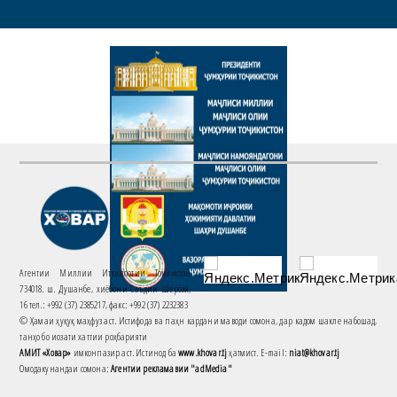
Агентии Миллии Иттилоотии Тоҷикистон
734018. ш. Душанбе, хиёбони Саъдии Шерозӣ,
16 тел.: +992 (37) 2385217, факс: +992 (37) 2232383
© Ҳамаи ҳуқуқ маҳфуз аст. Истифода ва паҳн кардани маводи сомона, дар кадом шакле набошад,
танҳо бо иҷозати хаттии роҳбарияти
АМИТ «Ховар»
имконпазир аст. Истинод ба
www.khovar.tj
ҳатмист. E-mail:
niat@khovar.tj
Омодакунандаи сомона:
Агентии рекламавии "adMedia"