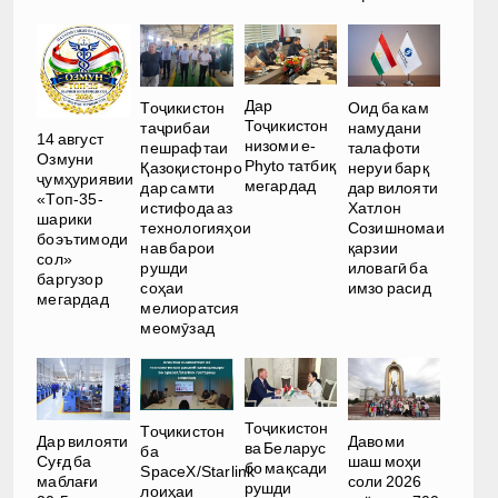
Дар
Тоҷикистон
Оид ба кам
Тоҷикистон
таҷрибаи
намудани
14 август
низоми e-
пешрафтаи
талафоти
Озмуни
Phyto татбиқ
Қазоқистонро
неруи барқ
ҷумҳуриявии
мегардад
дар самти
дар вилояти
«Топ-35-
истифода аз
Хатлон
шарики
технологияҳои
Созишномаи
боэътимоди
нав барои
қарзии
сол»
рушди
иловагӣ ба
баргузор
соҳаи
имзо расид
мегардад
мелиоратсия
меомӯзад
Тоҷикистон
Тоҷикистон
Дар вилояти
Давоми
ва Беларус
ба
Суғд ба
шаш моҳи
бо мақсади
SpaceX/Starlink
маблағи
соли 2026
рушди
лоиҳаи