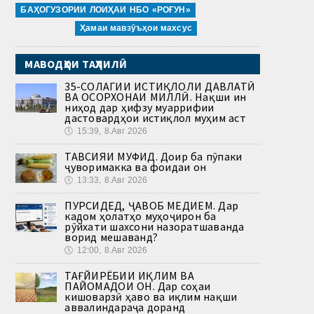
БАҲОГУЗОРИИ ЛОИҲАИ НБО «РОҒУН»
Ҳамаи мавзӯъҳои махсус
МАВОДҲОИ ТАҲЛИЛӢ
35-СОЛАГИИ ИСТИҚЛОЛИ ДАВЛАТӢ
ВА ОСОРХОНАИ МИЛЛӢ. Нақши ин
ниҳод дар ҳифзу муаррифии
дастовардҳои истиқлол муҳим аст
🕔
15:39, 8.Авг 2026
ТАВСИЯИ МУФИД. Доир ба пӯпаки
ҷуворимакка ва фоидаи он
🕔
13:33, 8.Авг 2026
ПУРСИДЕД, ҶАВОБ МЕДИҲЕМ. Дар
кадом ҳолатҳо муҳоҷирон ба
рӯйхати шахсони назоратшаванда
ворид мешаванд?
🕔
12:00, 8.Авг 2026
ТАҒЙИРЁБИИ ИҚЛИМ ВА
ПАЙОМАДҲОИ ОН. Дар соҳаи
кишоварзӣ ҳаво ва иқлим нақши
аввалиндараҷа доранд