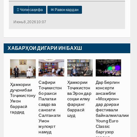

Чопи саҳифа
✉
Равон кардан
Июнь 8, 2026 10:07
ХАБАРҲОИ ДИГАРИ ИН БАХШ
Сафири
Ҳамкории
Дар Берлин
Ҳамкории
Тоҷикистон
Тоҷикистон
консерти
дуҷонибаи
бо раиси
ва Эрон дар
ансамбли
Тоҷикистону
Палатаи
соҳаи илму
«Моҳирон»
Умон
савдо ва
фарҳанг
дар доираи
баррасӣ
саноати
баррасӣ
фестивали
гардид
Салтанати
шуд
байналмилалии
Умон
Young Euro
мулоқот
Classic
намуд
баргузор