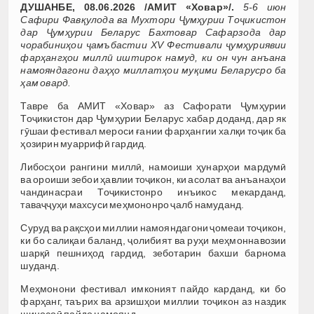
ДУШАНБЕ, 08.06.2026 /АМИТ «Ховар»/.
5-6 июн
Сафири Фавқулода ва Мухтори Ҷумҳурии Тоҷикистон
дар Ҷумҳурии Беларус Бахтовар Сафарзода дар
чорабиниҳои ҷамъбастии XV Фестивали ҷумҳуриявии
фарҳангҳои миллӣ иштирок намуд, ки он чун анъана
намояндагони даҳҳо миллатҳои муқими Беларусро ба
ҳам овард.
Тавре ба АМИТ «Ховар» аз Сафорати Ҷумҳурии
Тоҷикистон дар Ҷумҳурии Беларус хабар доданд, дар як
гӯшаи фестивал мероси ғании фарҳангии халқи тоҷик ба
ҳозирин муаррифӣ гардид.
Либосҳои рангини миллӣ, намоиши ҳунарҳои мардумӣ
ва ороиши зебои ҳавлии тоҷикон, ки асолат ва анъанаҳои
чандинасраи Тоҷикистонро инъикос мекарданд,
таваҷҷуҳи махсуси меҳмононро ҷалб намуданд.
Суруд ва рақсҳои миллии намояндагони ҷомеаи тоҷикон,
ки бо салиқаи баланд, ҷолибият ва руҳи меҳмоннавозии
шарқӣ пешниҳод гардид, зеботарин бахши барнома
шуданд.
Меҳмонони фестивал имконият пайдо карданд, ки бо
фарҳанг, таърих ва арзишҳои миллии тоҷикон аз наздик
шиносоӣ пайдо намоянд.