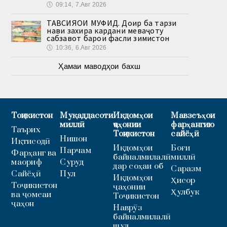
🕔
09:14, 7.Авг 2026
ТАВСИЯҲОИ МУФИД. Доир ба тарзи
нави захира кардани меваҷоту
сабзавот барои фасли зимистон
🕔
10:36, 6.Авг 2026
Ҳамаи маводҳои бахш
Тоҷикистон
Муқаддасоти
Иқдомҳои
Мавзеъҳои
миллӣ
ҷаҳонии
фарҳангию
Таърих
Тоҷикистон
сайёҳӣ
Нишон
Иқтисодӣ
Иқдомҳои
Боғи
Парчам
Фарҳанг ва
байналмилалӣ
миллӣ
маориф
Суруд
дар соҳаи об
Саразм
Сайёҳӣ
Пул
Иқдомҳои
Ҳисор
Тоҷикистон
ҷаҳонии
Ҳулбук
ва ҷомеаи
Тоҷикистон
ҷаҳон
Наврӯз
байналмилалӣ
шуд