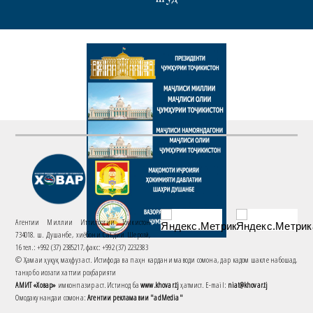
Агентии Миллии Иттилоотии Тоҷикистон
734018. ш. Душанбе, хиёбони Саъдии Шерозӣ,
16 тел.: +992 (37) 2385217, факс: +992 (37) 2232383
© Ҳамаи ҳуқуқ маҳфуз аст. Истифода ва паҳн кардани маводи сомона, дар кадом шакле набошад,
танҳо бо иҷозати хаттии роҳбарияти
АМИТ «Ховар»
имконпазир аст. Истинод ба
www.khovar.tj
ҳатмист. E-mail:
niat@khovar.tj
Омодакунандаи сомона:
Агентии рекламавии "adMedia"