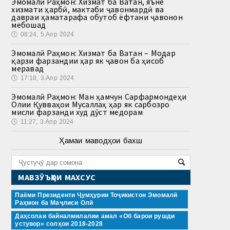
Эмомалӣ Раҳмон: Хизмат ба Ватан, яъне
хизмати ҳарбӣ, мактаби ҷавонмардӣ ва
давраи ҳаматарафа обутоб ёфтани ҷавонон
мебошад
🕔
08:24, 5.Апр 2024
Эмомалӣ Раҳмон: Хизмат ба Ватан – Модар
қарзи фарзандии ҳар як ҷавон ба ҳисоб
меравад
🕔
17:18, 3.Апр 2024
Эмомалӣ Раҳмон: Ман ҳамчун Сарфармондеҳи
Олии Қувваҳои Мусаллаҳ ҳар як сарбозро
мисли фарзанди худ дӯст медорам
🕔
11:27, 3.Апр 2024
Ҳамаи маводҳои бахш
МАВЗӮЪҲОИ МАХСУС
Паёми Президенти Ҷумҳурии Тоҷикистон Эмомалӣ
Раҳмон ба Маҷлиси Олӣ
Даҳсолаи байналмилалии амал «Об барои рушди
устувор» солҳои 2018-2028