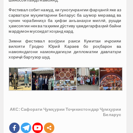
Фестивал собит намуд, ки гуногунрангии фарҳангӣ яке аз
сарватҳои муҳимтарини Беларус ба шумор меравад ва
чунин чорабиниҳо ба ҳифзи анъанаҳои миллӣ, рушди
ҳамсоягии нек ва таҳкими дӯстиву ҳамдигарфаҳмӣ байни
мардумон мусоидат хоҳанд кард.
Зимни фестивал вохӯрии раиси Кумитаи иҷроияи
вилояти Гродно Юрий Караев бо роҳбарон ва
намояндагони намояндагиҳои дипломатии давлатҳои
хориҷӣ баргузор шуд.
АКС: Сафорати Ҷумҳурии Тоҷикистон дар Ҷумҳурии
Беларус