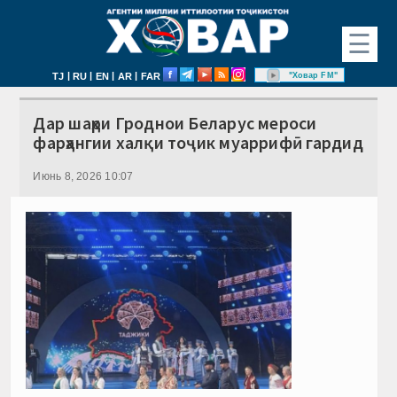
☰
|
|
|
|
"Ховар FM"
TJ
RU
EN
AR
FAR
Дар шаҳри Гроднои Беларус мероси
фарҳангии халқи тоҷик муаррифӣ гардид
Июнь 8, 2026 10:07