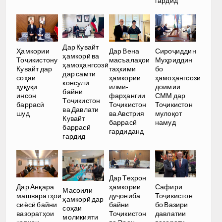
гардид
Дар Кувайт
Ҳамкории
Дар Вена
Сироҷиддин
ҳамкорӣ ва
Тоҷикистону
масъалаҳои
Муҳриддин
ҳамоҳангсозӣ
Кувайт дар
таҳкими
бо
дар самти
соҳаи
ҳамкории
ҳамоҳангсози
консулӣ
ҳуқуқи
илмӣ-
доимии
байни
инсон
фарҳангии
СММ дар
Тоҷикистон
баррасӣ
Тоҷикистон
Тоҷикистон
ва Давлати
шуд
ва Австрия
мулоқот
Кувайт
баррасӣ
намуд
баррасӣ
гардиданд
гардид
Дар Теҳрон
ҳамкории
Дар Анқара
Сафири
Масоили
дуҷониба
машваратҳои
Тоҷикистон
ҳамкорӣ дар
байни
сиёсӣ байни
бо Вазири
соҳаи
Тоҷикистон
вазоратҳои
давлатии
моликияти