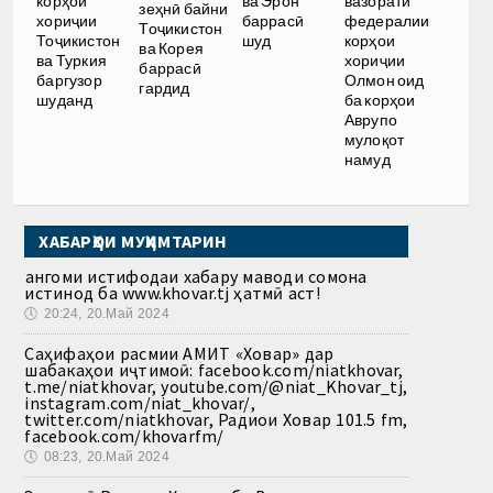
ва Эрон
корҳои
вазорати
зеҳнӣ байни
баррасӣ
хориҷии
федералии
Тоҷикистон
шуд
Тоҷикистон
корҳои
ва Корея
ва Туркия
хориҷии
баррасӣ
баргузор
Олмон оид
гардид
шуданд
ба корҳои
Аврупо
мулоқот
намуд
ХАБАРҲОИ МУҲИМТАРИН
Ҳангоми истифодаи хабару маводи сомона
истинод ба www.khovar.tj ҳатмӣ аст!
🕔
20:24, 20.Май 2024
Саҳифаҳои расмии АМИТ «Ховар» дар
шабакаҳои иҷтимоӣ: facebook.com/niatkhovar,
t.me/niatkhovar, youtube.com/@niat_Khovar_tj,
instagram.com/niat_khovar/,
twitter.com/niatkhovar, Радиои Ховар 101.5 fm,
facebook.com/khovarfm/
🕔
08:23, 20.Май 2024