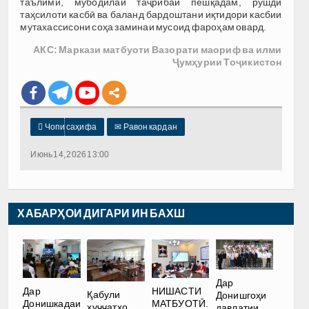
таълимӣ, мубодилаи таҷрибаи пешқадам, рушди
таҳсилоти касбӣ ва баланд бардоштани иқтидори касбии
мутахассисони соҳа заминаи мусоид фароҳам овард.
АКС: Маркази матбуоти Вазорати маориф ва илми
Ҷумҳурии Тоҷикистон

Чопи саҳифа
✉
Равон кардан
Июнь 14, 2026 13:00
ХАБАРҲОИ ДИГАРИ ИН БАХШ
Дар
Дар
НИШАСТИ
Қабули
Донишгоҳи
Донишкадаи
МАТБУОТӢ.
ҳуҷҷатҳо
давлатии