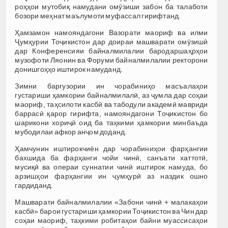
роҳҳои мутобиқ намудани омӯзиши забон ба талаботи
бозори меҳнат маълумоти муфассал гирифтанд.
Ҳамзамон намояндагони Вазорати маориф ва илми
Ҷумҳурии Тоҷикистон дар доираи машварати омӯзишӣ
дар Конференсияи байналмилалии бародаршаҳрҳои
музофоти Ляонин ва Форуми байналмилалии ректорони
донишгоҳҳо иштирок намуданд.
Зимни баргузории ин чорабиниҳо масъалаҳои
густариши ҳамкории байналмилалӣ, аз ҷумла дар соҳаи
маориф, таҳсилоти касбӣ ва табодули академӣ мавриди
баррасӣ қарор гирифта, намояндагони Тоҷикистон бо
шарикони хориҷӣ оид ба таҳкими ҳамкории минбаъда
мубодилаи афкор анҷом доданд.
Ҳамчунин иштирокчиён дар чорабиниҳои фарҳангии
бахшида ба фарҳанги чойи чинӣ, санъати хаттотӣ,
мусиқӣ ва операи суннатии чинӣ иштирок намуда, бо
арзишҳои фарҳангии ин ҷумҳурӣ аз наздик ошно
гардиданд.
Машварати байналмилалии «Забони чинӣ + малакаҳои
касбӣ» барои густариши ҳамкории Тоҷикистон ва Чин дар
соҳаи маориф, таҳкими робитаҳои байни муассисаҳои