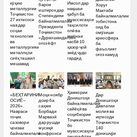
кӯҳию
Имсол дар
барои
Хоруғ
металлургии
нақшаи
иштирок дар
Мактаби
Тоҷикистон
қабул ба
Стипендияи
байналмилалии
27 ихтисоси
муассисаҳои
байналмилалии
тобистона
нав дар
таҳсилоти
Президенти
оид ба
соҳаи
олӣ ва
Тоҷикистон
омӯзиши
технология
миёнаи
«Дурахшандагон»
криосфера
ва
касбӣ 10
оғоз ёфт
ба
металлургияи
ҳазор ҷой
фаъолият
металлҳои
зиёд ҷудо
оғоз намуд
сиёҳ ташкил
гардид
мешавад
Ҳамкории
«БЕҲТАРИНИ
Моҳи ноябр
Дар
Донишгоҳи
ОСИЁ –
доир ба
Донишгоҳи
байналмилалии
2026».
саҳми
давлатии
сайёҳӣ ва
Навраси
Борбади
молия ва
соҳибкории
тоҷик
Марвазӣ
иқтисоди
Тоҷикистон
сазовори
дар рушди
Тоҷикистон
бо
ҷоизаи
мусиқӣ
140
муассисаҳои
байналмилалӣ
конфронси
донишҷӯи
пешрафтаи