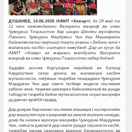
ДУШАНБЕ, 14.06.2026 /АМИТ «Ховар»/.
Аз 29 май то
11 июн намояндагони Вазорати маориф ва илми
Ҷумҳурии Тоҷикистон дар шаҳри Шеняни музофоти
Ляонини Ҷумҳурии Мардумии Чин дар Машварати
байналмилалии омӯзишӣ таҳти унвони «Забони чинӣ +
малакаҳои касбӣ» иштирок намуданд. Дар ин хусус ба
АМИТ «Ховар» аз маркази матбуоти Вазорати
маориф ва илми Ҷумҳурии Тоҷикистон хабар доданд.
Ҳадафи асосии баргузории чорабинӣ ин баланд
бардоштани сатҳи дониш ва малакаҳои касбии
мутахассисон, омӯзиши таҷрибаи пешқадами Ҷумҳурии
Мардумии Чин дар самти татбиқи модели таълимии
забони чинӣ, таҳкими ҳамкории байналмилалӣ ва рушди
табодули таҷриба байни мутахассисони соҳаи маорифи
ду давлат арзёбӣ гардид.
Дар доираи барномаи таълимии машварат, иштирокчиён
дар машғулиятҳои назариявӣ ва амалӣ иштирок намуда,
доир ба низоми муосири маорифи Ҷумҳурии Мардумии
Чин, сиёсати давлатӣ дар самти рушди таҳсилоти касбӣ,
таҷрибаи омода намудани кадрҳои баландихтисос ва