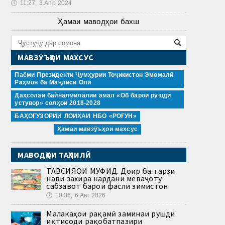
🕔
11:27, 3.Апр 2024
Ҳамаи маводҳои бахш
МАВЗӮЪҲОИ МАХСУС
Паёми Президенти Ҷумҳурии Тоҷикистон Эмомалӣ
Раҳмон ба Маҷлиси Олӣ
Даҳсолаи байналмилалии амал «Об барои рушди
устувор» солҳои 2018-2028
БАҲОГУЗОРИИ ЛОИҲАИ НБО «РОҒУН»
Ҳамаи мавзӯъҳои махсус
МАВОДҲОИ ТАҲЛИЛӢ
ТАВСИЯҲОИ МУФИД. Доир ба тарзи
нави захира кардани меваҷоту
сабзавот барои фасли зимистон
🕔
10:36, 6.Авг 2026
Малакаҳои рақамӣ заминаи рушди
иқтисоди рақобатпазири