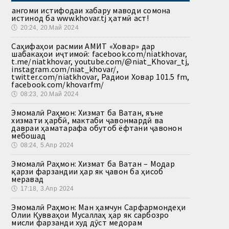
Ҳангоми истифодаи хабару маводи сомона
истинод ба www.khovar.tj ҳатмӣ аст!
🕔
20:24, 20.Май 2024
Саҳифаҳои расмии АМИТ «Ховар» дар
шабакаҳои иҷтимоӣ: facebook.com/niatkhovar,
t.me/niatkhovar, youtube.com/@niat_Khovar_tj,
instagram.com/niat_khovar/,
twitter.com/niatkhovar, Радиои Ховар 101.5 fm,
facebook.com/khovarfm/
🕔
08:23, 20.Май 2024
Эмомалӣ Раҳмон: Хизмат ба Ватан, яъне
хизмати ҳарбӣ, мактаби ҷавонмардӣ ва
давраи ҳаматарафа обутоб ёфтани ҷавонон
мебошад
🕔
08:24, 5.Апр 2024
Эмомалӣ Раҳмон: Хизмат ба Ватан – Модар
қарзи фарзандии ҳар як ҷавон ба ҳисоб
меравад
🕔
17:18, 3.Апр 2024
Эмомалӣ Раҳмон: Ман ҳамчун Сарфармондеҳи
Олии Қувваҳои Мусаллаҳ ҳар як сарбозро
мисли фарзанди худ дӯст медорам