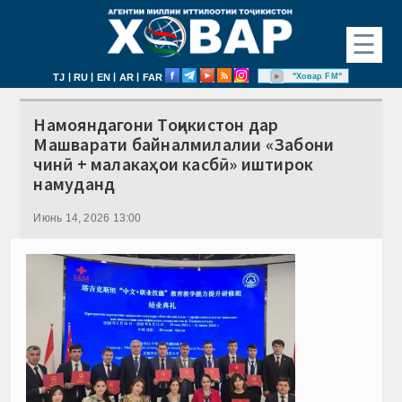
☰
|
|
|
|
"Ховар FM"
TJ
RU
EN
AR
FAR
Намояндагони Тоҷикистон дар
Машварати байналмилалии «Забони
чинӣ + малакаҳои касбӣ» иштирок
намуданд
Июнь 14, 2026 13:00