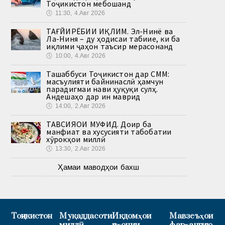
Тоҷикистон мебошанд
🕔
11:30, 4.Авг 2026
ТАҒЙИРЁБИИ ИҚЛИМ. Эл-Нинё ва
Ла-Ниня – ду ҳодисаи табиие, ки ба
иқлими ҷаҳон таъсир мерасонанд
🕔
10:00, 4.Авг 2026
Ташаббуси Тоҷикистон дар СММ:
масъулияти байнинаслӣ ҳамчун
парадигмаи нави ҳуқуқи сулҳ.
Андешаҳо дар ин маврид
🕔
14:00, 2.Авг 2026
ТАВСИЯҲОИ МУФИД. Доир ба
манфиат ва хусусияти табобатии
хӯрокҳои миллӣ
🕔
13:30, 2.Авг 2026
Ҳамаи маводҳои бахш
Тоҷикистон
Муқаддасоти
Иқдомҳои
Мавзеъҳои
миллӣ
ҷаҳонии
фарҳангию