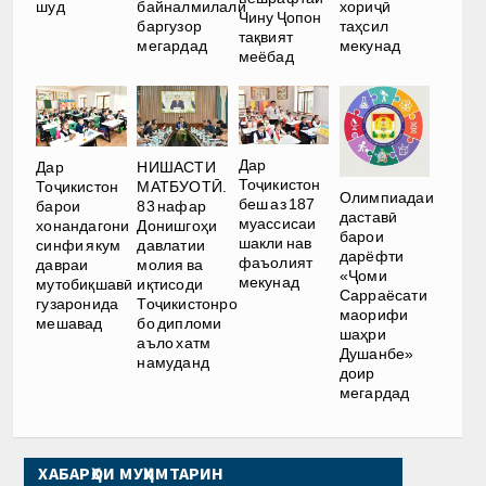
шуд
байналмилалӣ
хориҷӣ
Чину Ҷопон
баргузор
таҳсил
тақвият
мегардад
мекунад
меёбад
Дар
Дар
НИШАСТИ
Тоҷикистон
Тоҷикистон
МАТБУОТӢ.
Олимпиадаи
беш аз 187
барои
83 нафар
даставӣ
муассисаи
хонандагони
Донишгоҳи
барои
шакли нав
синфи якум
давлатии
дарёфти
фаъолият
давраи
молия ва
«Ҷоми
мекунад
мутобиқшавӣ
иқтисоди
Сарраёсати
гузаронида
Тоҷикистонро
маорифи
мешавад
бо дипломи
шаҳри
аъло хатм
Душанбе»
намуданд
доир
мегардад
ХАБАРҲОИ МУҲИМТАРИН