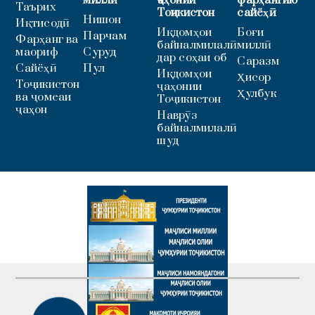
Таърих
Тоҷикистон
сайёҳӣ
Нишон
Иқтисодӣ
Иқдомҳои
Боғи
Парчам
Фарҳанг ва
байналмилалӣ
миллӣ
маориф
Суруд
дар соҳаи об
Саразм
Сайёҳӣ
Пул
Иқдомҳои
Ҳисор
Тоҷикистон
ҷаҳонии
Ҳулбук
ва ҷомеаи
Тоҷикистон
ҷаҳон
Наврӯз
байналмилалӣ
шуд