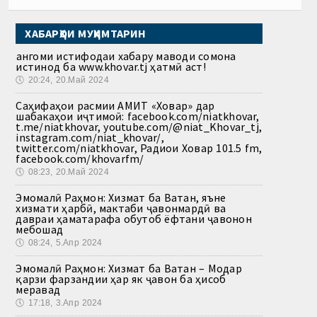
ХАБАРҲОИ МУҲИМТАРИН
Ҳангоми истифодаи хабару маводи сомона
истинод ба www.khovar.tj ҳатмӣ аст!
🕔
20:24, 20.Май 2024
Саҳифаҳои расмии АМИТ «Ховар» дар
шабакаҳои иҷтимоӣ: facebook.com/niatkhovar,
t.me/niatkhovar, youtube.com/@niat_Khovar_tj,
instagram.com/niat_khovar/,
twitter.com/niatkhovar, Радиои Ховар 101.5 fm,
facebook.com/khovarfm/
🕔
08:23, 20.Май 2024
Эмомалӣ Раҳмон: Хизмат ба Ватан, яъне
хизмати ҳарбӣ, мактаби ҷавонмардӣ ва
давраи ҳаматарафа обутоб ёфтани ҷавонон
мебошад
🕔
08:24, 5.Апр 2024
Эмомалӣ Раҳмон: Хизмат ба Ватан – Модар
қарзи фарзандии ҳар як ҷавон ба ҳисоб
меравад
🕔
17:18, 3.Апр 2024