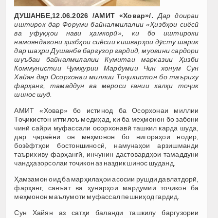
ДУШАНБЕ,12.06.2026 /АМИТ «Ховар»/.
Дар доираи
иштирок дар Форуми байналмилалии «Ҳизбҳои сиёсӣ
ва уфуқҳои нави ҳамкорӣ», ки бо иштироки
намояндагони ҳизбҳои сиёсии кишварҳои дӯсту шарик
дар шаҳри Душанбе баргузор гардид, муовини сардори
шуъбаи байналмилалии Кумитаи марказии Ҳизби
Коммунистии Ҷумҳурии Мардумии Чин хонум Сун
Хайян дар Осорхонаи миллии Тоҷикистон бо таъриху
фарҳанг, тамаддун ва мероси ғании халқи тоҷик
шинос шуд.
АМИТ «Ховар» бо истинод ба Осорхонаи миллии
Тоҷикистон иттилоъ медиҳад, ки ба меҳмонон бо забони
чинӣ сайри муфассали осорхонавӣ ташкил карда шуда,
дар ҷараёни он меҳмонон бо нигораҳои нодир,
бозёфтҳои бостоншиносӣ, намунаҳои арзишманди
таърихиву фарҳангӣ, инчунин дастовардҳои тамаддуни
чандҳазорсолаи тоҷикон аз наздик шинос шуданд.
Ҳамзамон оид ба марҳилаҳои асосии рушди давлатдорӣ,
фарҳанг, санъат ва ҳунарҳои мардумии тоҷикон ба
меҳмонон маълумоти муфассал пешниҳод гардид.
Сун Хайян аз сатҳи баланди ташкилу баргузории