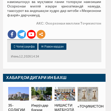
намоишгоҳҳо ва муҳтавои ғании толорҳои намоишии
Осорхонаи миллӣ изҳори қаноатмандӣ намуда,
таассурот ва андешаҳои худро дар китоби «Меҳмонони
фахрӣ» дарҷ намуд.
АКС: Осорхонаи миллии Тоҷикистон

Чопи саҳифа
✉
Равон кардан
Июнь 12, 2026 14:34
ХАБАРҲОИ ДИГАРИ ИН БАХШ
35-
Имрӯз дар
НИШАСТИ
«ТОҶИКИСТОН
СОЛАГИИ
боғҳои
МАТБУОТӢ.
—