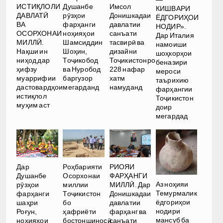
ИСТИҚЛОЛИ
Душанбе
Имсол
КИШВАРИ
ДАВЛАТӢ
рӯзҳои
Донишкадаи
ЁДГОРИҲОИ
ВА
фарҳанги
давлатии
НОДИР».
ОСОРХОНАИ
ноҳияҳои
санъати
Дар Италия
МИЛЛӢ.
Шамсиддин
тасвирӣ ва
намоиши
Нақши ин
Шоҳин,
дизайни
шоҳкорҳои
ниҳод дар
Тоҷикобод
Тоҷикистонро
беназири
ҳифзу
ва Нуробод
228 нафар
мероси
муаррифии
баргузор
хатм
таърихию
дастовардҳои
мегарданд
намуданд
фарҳангии
истиқлол
Тоҷикистон
муҳим аст
доир
мегардад
Дар
Роҳбарияти
РИОЯИ
Душанбе
Осорхонаи
ФАРҲАНГИ
Аз ноҳияи
рӯзҳои
миллии
МИЛЛӢ. Дар
Темурмалик
фарҳанги
Тоҷикистон
Донишкадаи
ёдгориҳои
шаҳри
бо
давлатии
нодири
Роғун,
ҳафриёти
фарҳанг ва
мансуб ба
ноҳияҳои
бостоншиносӣ
санъати