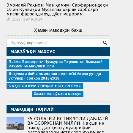
Эмомалӣ Раҳмон: Ман ҳамчун Сарфармондеҳи
Олии Қувваҳои Мусаллаҳ ҳар як сарбозро
мисли фарзанди худ дӯст медорам
🕔
11:27, 3.Апр 2024
Ҳамаи маводҳои бахш
МАВЗӮЪҲОИ МАХСУС
Паёми Президенти Ҷумҳурии Тоҷикистон Эмомалӣ
Раҳмон ба Маҷлиси Олӣ
Даҳсолаи байналмилалии амал «Об барои рушди
устувор» солҳои 2018-2028
БАҲОГУЗОРИИ ЛОИҲАИ НБО «РОҒУН»
Ҳамаи мавзӯъҳои махсус
МАВОДҲОИ ТАҲЛИЛӢ
35-СОЛАГИИ ИСТИҚЛОЛИ ДАВЛАТӢ
ВА ОСОРХОНАИ МИЛЛӢ. Нақши ин
ниҳод дар ҳифзу муаррифии
дастовардҳои истиқлол муҳим аст