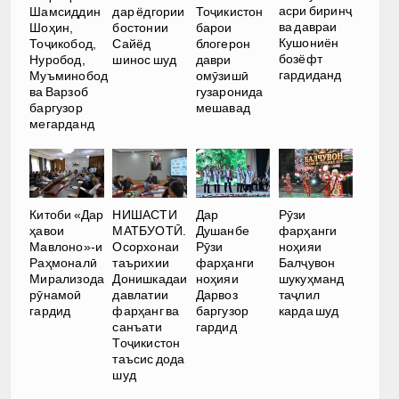
асри биринҷ
Шамсиддин
дар ёдгории
Тоҷикистон
ва давраи
Шоҳин,
бостонии
барои
Кушониён
Тоҷикобод,
Сайёд
блогерон
бозёфт
Нуробод,
шинос шуд
даври
гардиданд
Муъминобод
омӯзишӣ
ва Варзоб
гузаронида
баргузор
мешавад
мегарданд
Китоби «Дар
НИШАСТИ
Дар
Рӯзи
ҳавои
МАТБУОТӢ.
Душанбе
фарҳанги
Мавлоно»-и
Осорхонаи
Рӯзи
ноҳияи
Раҳмоналӣ
таърихии
фарҳанги
Балҷувон
Мирализода
Донишкадаи
ноҳияи
шукуҳманд
рӯнамоӣ
давлатии
Дарвоз
таҷлил
гардид
фарҳанг ва
баргузор
карда шуд
санъати
гардид
Тоҷикистон
таъсис дода
шуд