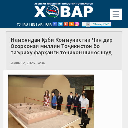
☰
|
|
|
|
"Ховар FM"
TJ
RU
EN
AR
FAR
Намояндаи Ҳизби Коммунистии Чин дар
Осорхонаи миллии Тоҷикистон бо
таъриху фарҳанги тоҷикон шинос шуд
Июнь 12, 2026 14:34