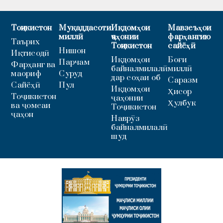
Тоҷикистон
Муқаддасоти
Иқдомҳои
Мавзеъҳои
миллӣ
ҷаҳонии
фарҳангию
Таърих
Тоҷикистон
сайёҳӣ
Нишон
Иқтисодӣ
Иқдомҳои
Боғи
Парчам
Фарҳанг ва
байналмилалӣ
миллӣ
маориф
Суруд
дар соҳаи об
Саразм
Сайёҳӣ
Пул
Иқдомҳои
Ҳисор
Тоҷикистон
ҷаҳонии
Ҳулбук
ва ҷомеаи
Тоҷикистон
ҷаҳон
Наврӯз
байналмилалӣ
шуд