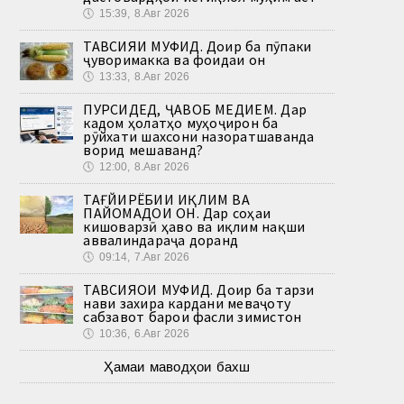
🕔
15:39, 8.Авг 2026
ТАВСИЯИ МУФИД. Доир ба пӯпаки
ҷуворимакка ва фоидаи он
🕔
13:33, 8.Авг 2026
ПУРСИДЕД, ҶАВОБ МЕДИҲЕМ. Дар
кадом ҳолатҳо муҳоҷирон ба
рӯйхати шахсони назоратшаванда
ворид мешаванд?
🕔
12:00, 8.Авг 2026
ТАҒЙИРЁБИИ ИҚЛИМ ВА
ПАЙОМАДҲОИ ОН. Дар соҳаи
кишоварзӣ ҳаво ва иқлим нақши
аввалиндараҷа доранд
🕔
09:14, 7.Авг 2026
ТАВСИЯҲОИ МУФИД. Доир ба тарзи
нави захира кардани меваҷоту
сабзавот барои фасли зимистон
🕔
10:36, 6.Авг 2026
Ҳамаи маводҳои бахш