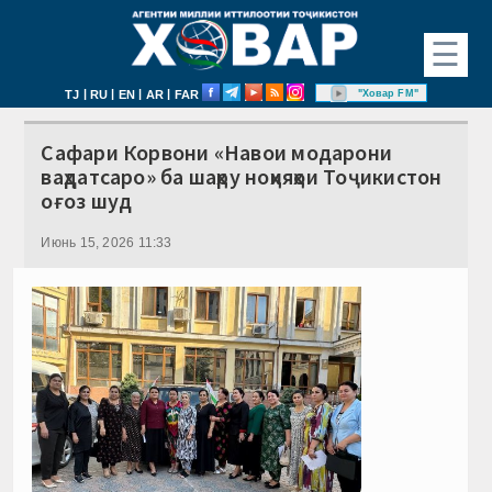
☰
|
|
|
|
"Ховар FM"
TJ
RU
EN
AR
FAR
Сафари Корвони «Навои модарони
ваҳдатсаро» ба шаҳру ноҳияҳои Тоҷикистон
оғоз шуд
Июнь 15, 2026 11:33