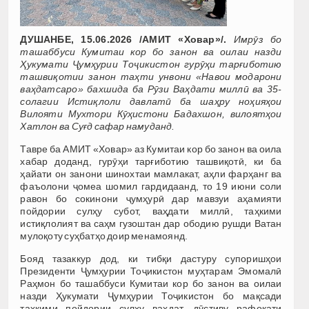
ДУШАНБЕ, 15.06.2026 /АМИТ «Ховар»/.
Имрӯз бо
ташаббуси Кумитаи кор бо занон ва оилаи назди
Ҳукумати Ҷумҳурии Тоҷикистон гурӯҳи тарғиботию
ташвиқотии занон таҳти унвони «Навои модарони
ваҳдатсаро» бахшида ба Рӯзи Ваҳдати миллӣ ва 35-
солагии Истиқлоли давлатӣ ба шаҳру ноҳияҳои
Вилояти Мухтори Кӯҳистони Бадахшон, вилоятҳои
Хатлон ва Суғд сафар намуданд.
Тавре ба АМИТ «Ховар» аз Кумитаи кор бо занон ва оила
хабар доданд, гурӯҳи тарғиботию ташвиқотӣ, ки ба
ҳайати он занони шинохтаи мамлакат, аҳли фарҳанг ва
фаъолони ҷомеа шомил гардидаанд, то 19 июни соли
равон бо сокинони ҷумҳурӣ дар мавзуи аҳамияти
пойдории сулҳу субот, ваҳдати миллӣ, таҳкими
истиқлолият ва саҳм гузоштан дар ободию рушди Ватан
мулоқоту суҳбатҳо доир менамоянд.
Бояд тазаккур дод, ки тибқи дастуру супоришҳои
Президенти Ҷумҳурии Тоҷикистон муҳтарам Эмомалӣ
Раҳмон бо ташаббуси Кумитаи кор бо занон ва оилаи
назди Ҳукумати Ҷумҳурии Тоҷикистон бо мақсади
таҳкими пойдории сулҳу ваҳдат, дӯстиву рафоқати