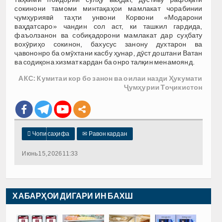
сокинони тамоми минтақаҳои мамлакат чорабинии
ҷумҳуриявӣ таҳти унвони Корвони «Модарони
ваҳдатсаро» чандин сол аст, ки ташкил гардида,
фаъолзанон ва собиқадорони мамлакат дар суҳбату
вохӯриҳо сокинон, бахусус занону духтарон ва
ҷавононро ба омӯхтани касбу ҳунар, дӯст доштани Ватан
ва содиқона хизмат кардан ба онро талқин менамоянд.
АКС: Кумитаи кор бо занон ва оилаи назди Ҳукумати
Ҷумҳурии Тоҷикистон

Чопи саҳифа
✉
Равон кардан
Июнь 15, 2026 11:33
ХАБАРҲОИ ДИГАРИ ИН БАХШ