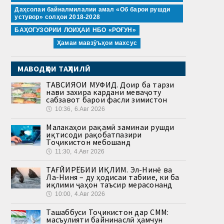
Даҳсолаи байналмилалии амал «Об барои рушди
устувор» солҳои 2018-2028
БАҲОГУЗОРИИ ЛОИҲАИ НБО «РОҒУН»
Ҳамаи мавзӯъҳои махсус
МАВОДҲОИ ТАҲЛИЛӢ
ТАВСИЯҲОИ МУФИД. Доир ба тарзи
нави захира кардани меваҷоту
сабзавот барои фасли зимистон
🕔
10:36, 6.Авг 2026
Малакаҳои рақамӣ заминаи рушди
иқтисоди рақобатпазири
Тоҷикистон мебошанд
🕔
11:30, 4.Авг 2026
ТАҒЙИРЁБИИ ИҚЛИМ. Эл-Нинё ва
Ла-Ниня – ду ҳодисаи табиие, ки ба
иқлими ҷаҳон таъсир мерасонанд
🕔
10:00, 4.Авг 2026
Ташаббуси Тоҷикистон дар СММ:
масъулияти байнинаслӣ ҳамчун