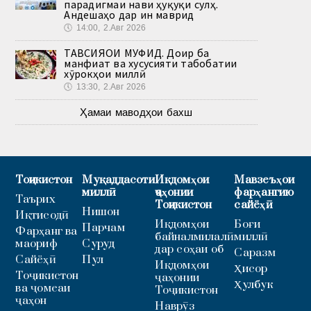
парадигмаи нави ҳуқуқи сулҳ.
Андешаҳо дар ин маврид
🕔
14:00, 2.Авг 2026
ТАВСИЯҲОИ МУФИД. Доир ба
манфиат ва хусусияти табобатии
хӯрокҳои миллӣ
🕔
13:30, 2.Авг 2026
Ҳамаи маводҳои бахш
Тоҷикистон
Муқаддасоти
Иқдомҳои
Мавзеъҳои
миллӣ
ҷаҳонии
фарҳангию
Таърих
Тоҷикистон
сайёҳӣ
Нишон
Иқтисодӣ
Иқдомҳои
Боғи
Парчам
Фарҳанг ва
байналмилалӣ
миллӣ
маориф
Суруд
дар соҳаи об
Саразм
Сайёҳӣ
Пул
Иқдомҳои
Ҳисор
Тоҷикистон
ҷаҳонии
Ҳулбук
ва ҷомеаи
Тоҷикистон
ҷаҳон
Наврӯз