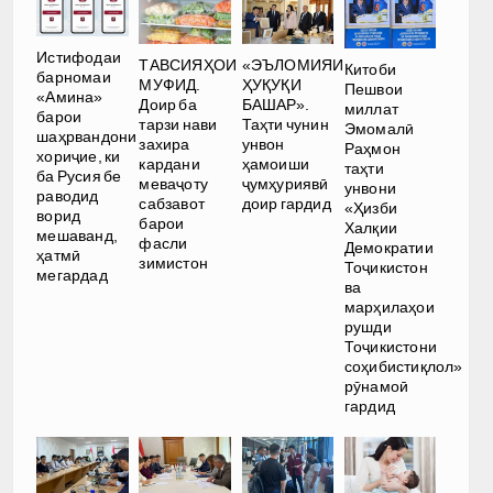
Истифодаи
ТАВСИЯҲОИ
«ЭЪЛОМИЯИ
Китоби
барномаи
МУФИД.
ҲУҚУҚИ
Пешвои
«Амина»
Доир ба
БАШАР».
миллат
барои
тарзи нави
Таҳти чунин
Эмомалӣ
шаҳрвандони
захира
унвон
Раҳмон
хориҷие, ки
кардани
ҳамоиши
таҳти
ба Русия бе
меваҷоту
ҷумҳуриявӣ
унвони
раводид
сабзавот
доир гардид
«Ҳизби
ворид
барои
Халқии
мешаванд,
фасли
Демократии
ҳатмӣ
зимистон
Тоҷикистон
мегардад
ва
марҳилаҳои
рушди
Тоҷикистони
соҳибистиқлол»
рӯнамоӣ
гардид