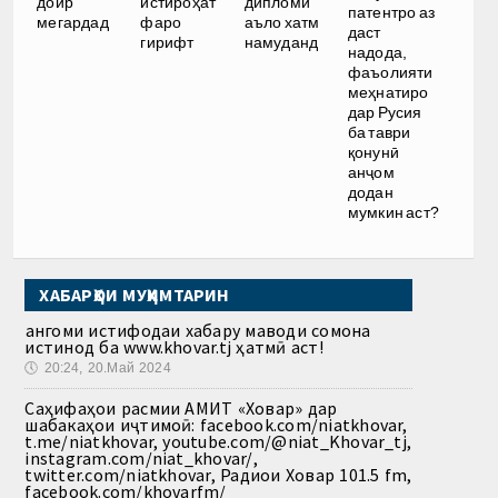
доир
истироҳат
дипломи
патентро аз
мегардад
фаро
аъло хатм
даст
гирифт
намуданд
надода,
фаъолияти
меҳнатиро
дар Русия
ба таври
қонунӣ
анҷом
додан
мумкин аст?
ХАБАРҲОИ МУҲИМТАРИН
Ҳангоми истифодаи хабару маводи сомона
истинод ба www.khovar.tj ҳатмӣ аст!
🕔
20:24, 20.Май 2024
Саҳифаҳои расмии АМИТ «Ховар» дар
шабакаҳои иҷтимоӣ: facebook.com/niatkhovar,
t.me/niatkhovar, youtube.com/@niat_Khovar_tj,
instagram.com/niat_khovar/,
twitter.com/niatkhovar, Радиои Ховар 101.5 fm,
facebook.com/khovarfm/