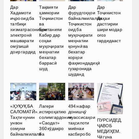
Дар
Тақвияти
Дар
Дар
Хадамоти
ҳамкории
фурудгоҳҳои
Тоҷикистон
иҷро оид ба
Тоҷикистон
байналмилалии
Даҳаи
татбиқи
ва
Тоҷикистон
дастгирии
хизматрасониҳои
Британияи
оид ба
шири модар
электронӣ
Кабир дар
муҳоҷирати
оғоз
машварати
соҳаи
меҳнатии
гардидааст
омӯзишӣ
муҳоҷирати
қонунӣ ва
доир гардид
меҳнатии
бехатар
бехатар
корҳои
баррасӣ
фаҳмондадиҳӣ
шуд
гузаронида
шуданд
«ҲУҚУҚ БА
Лагери
494 нафар
САЛОМАТӢ».
истироҳатию
донишҷӯ
Таҳти чунин
солимгардонии
муассисаҳои
ПУРСИДЕД,
унвон
«Саодат»
таҳсилоти
ҶАВОБ
озмуни
360 кӯдакро
миёнаи
МЕДИҲЕМ.
байналмилалӣ
ба
касбиро бо
Чӣ гуна