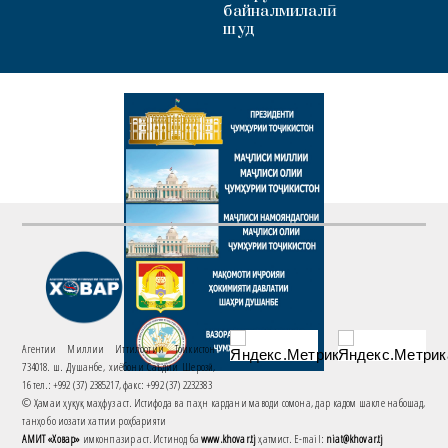
байналмилалӣ
шуд
Агентии Миллии Иттилоотии Тоҷикистон
734018. ш. Душанбе, хиёбони Саъдии Шерозӣ,
16 тел.: +992 (37) 2385217, факс: +992 (37) 2232383
© Ҳамаи ҳуқуқ маҳфуз аст. Истифода ва паҳн кардани маводи сомона, дар кадом шакле набошад,
танҳо бо иҷозати хаттии роҳбарияти
АМИТ «Ховар»
имконпазир аст. Истинод ба
www.khovar.tj
ҳатмист. E-mail:
niat@khovar.tj