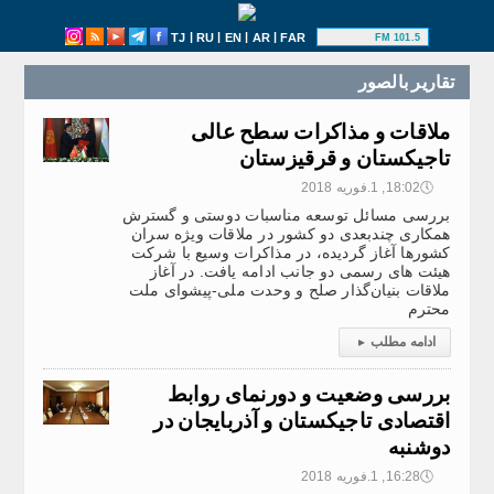
|
|
|
|
TJ
RU
EN
AR
FAR
101.5 FM
تقارير بالصور
ملاقات و مذاکرات سطح عالی
تاجیکستان و قرقیزستان
🕔
18:02, 1.فوریه 2018
بررسی مسائل توسعه مناسبات دوستی و گسترش
همکاری چندبعدی دو کشور در ملاقات ویژه سران
کشورها آغاز گردیده، در مذاکرات وسیع با شرکت
هیئت های رسمی دو جانب ادامه‌ یافت. در آغاز
ملاقات بنیان‌گذار صلح و وحدت ملی-پیشوای ملت
محترم
ادامه مطلب
▸
بررسی وضعیت و دورنمای روابط
اقتصادی تاجیکستان و آذربایجان در
دوشنبه
🕔
16:28, 1.فوریه 2018