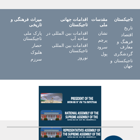
تاجیکستان
مقدسات
اقدامات جهانی
میراث فرهنگی و
ملی
تاجیکستان
تاریخی
تاریخ
نشان
اقدامات بین المللی در
پارک ملی
اقتصاد
ساحه آب
تاجیکستان
پرچم
فرهنگ و
اقدامات بین المللی
حصار
معارف
سرود
تاجیکستان
هلبوک
گردشگری
پول
نوروز
سرزم
تاجیکستان و
جهان