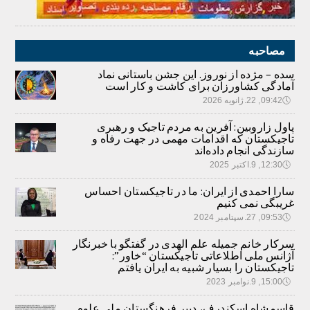
مصاحبه
سده – مژده از نوروز. این جشن باستانی نماد
آمادگی کشاورزان برای کاشت و کار است
🕔
09:42, 22.ژانویه 2026
پاول زاروبین: آفرین به مردم تاجیک و رهبری
تاجیکستان که اقدامات مهمی در جهت رفاه و
سازندگی انجام داده‌اند
🕔
12:30, 9.اکتبر 2025
سارا احمدی از ایران: ما در تاجیکستان احساس
غریبگی نمی کنیم
🕔
09:53, 27.سپتامبر 2024
سرکار خانم جمیله علم الهدی در گفتگو با خبرنگار
آژانس ملی اطلاعاتی تاجیکستان “خاور”:
تاجیکستان را بسیار شبیه به ایران یافتم
🕔
15:00, 9.نوامبر 2023
قاسمشاه اسکندرف، دبیر فرهنگستان ملی علوم