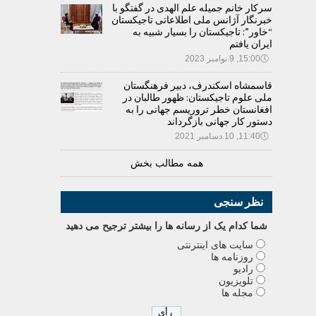
سرکار خانم جمیله علم الهدی در گفتگو با
خبرنگار آژانس ملی اطلاعاتی تاجیکستان
“خاور”: تاجیکستان را بسیار شبیه به
ایران یافتم
🕔
15:00, 9.نوامبر 2023
قاسمشاه اسکندرف، دبیر فرهنگستان
ملی علوم تاجیکستان: ظهور طالبان در
افغانستان خطر تروریسم جهانی را به
دستور کار جهانی بازگرداند
🕔
11:40, 10.دسامبر 2021
همه مطالب بخش
نظر سنجی
شما کدام يک از رسانه ها را بيشتر ترجيح می دهيد
سایت های اینترنتی
روزنامه ها
رادیو
تلویزیون
مجله ها