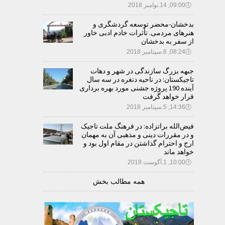
🕔
09:00, 14.نوامبر 2018
بدخشان-محضر توسعه گردشگری و
هنرهای مردمی. تأثرات خادم ادبی خاور
از سفر به بدخشان
🕔
08:24, 8.سپتامبر 2018
جبهه بزرگ سازندگی در شهر و دهات
تاجیکستان: در ناحیه دنغره در سه سال
آینده 190 پروژه جشنی مورد بهره برداری
قرار خواهد گرفت
🕔
14:36, 5.سپتامبر 2018
فیض‌الله براتزاده: در فرهنگ ملت تاجیک
و در مقررات دینی و مذهبی آن به مهمان
ارج و احترام گذاشتن در مقام اول بود و
خواهد ماند
🕔
10:00, 1.آگوست 2018
همه مطالب بخش