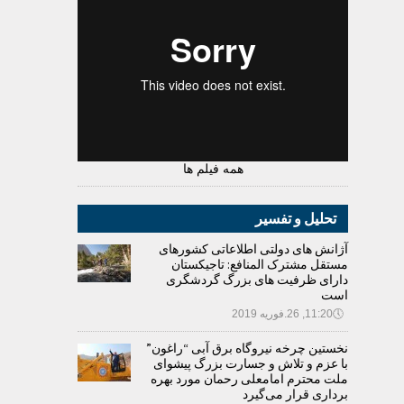
همه فیلم ها
تحلیل و تفسیر
آژانش های دولتی اطلاعاتی کشورهای
مستقل مشترک المنافع: تاجیکستان
دارای ظرفیت های بزرگ گردشگری
است
🕔
11:20, 26.فوریه 2019
نخستین چرخه نیروگاه برق آبی “راغون”
با عزم و تلاش و جسارت بزرگ پیشوای
ملت محترم امامعلی رحمان مورد بهره
برداری قرار می‌گیرد