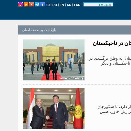
|
|
|
|
TJ
RU
EN
AR
FAR
101.5 FM
بازگشت به صفحه اصلی
ن در تاجیکستان
تان به وطن برگشت. در
تاجیکستان و دیگر
 دارد، با شکورجان
گزارش خاور، ضمن