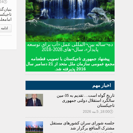
🕔
08:24, 2
بنیان‌
تاجیکست
امامعلی رحم
ادامه
ده¬ساله بین¬المللی عمل «آب برای توسعه
پایدار»، سال¬های 2028-2018
پیشنهاد جمهوری تاجیکستان با تصویب قطعنامه
مجمع عمومی سازمان ملل متحد از 21 دسامبر سال
2016 پذیرفته شد.
اخبار مهم
تاریخ گواه است… تقدیم به 35-مین
سالگرد استقلال دولتی جمهوری
تاجیکستان
🕔
18:00, 5.مه 2026
جلسه شورای سران کشورهای مستقل
مشترک المنافع برگزار شد