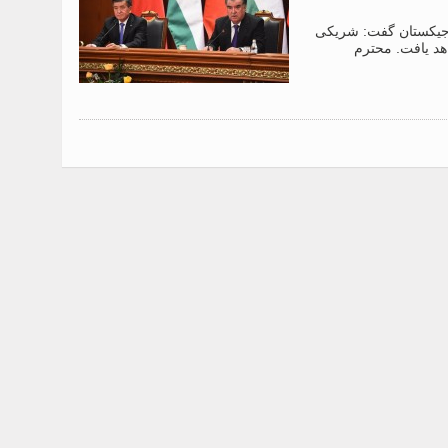
اجیکستان گفت: شریکی
اهد یافت. محترم