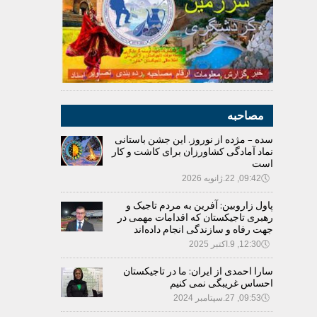
مصاحبه
سده – مژده از نوروز. این جشن باستانی
نماد آمادگی کشاورزان برای کاشت و کار
است
🕔
09:42, 22.ژانویه 2026
پاول زاروبین: آفرین به مردم تاجیک و
رهبری تاجیکستان که اقدامات مهمی در
جهت رفاه و سازندگی انجام داده‌اند
🕔
12:30, 9.اکتبر 2025
سارا احمدی از ایران: ما در تاجیکستان
احساس غریبگی نمی کنیم
🕔
09:53, 27.سپتامبر 2024