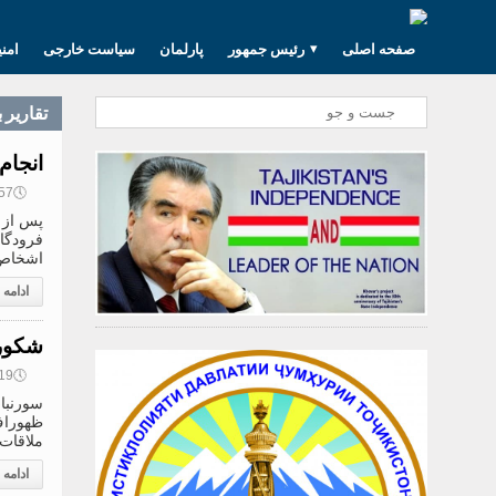
صفحه اصلی
رئیس جمهور
پارلمان
سیاست خارجی
امن
تقارير 
انجام
🕔
16:57, 2
پس از 
فرودگاه
اشخاص 
ادامه
شکورج
🕔
12:19, 2
سورنبا
ظهوراف
ملاقات
ادامه