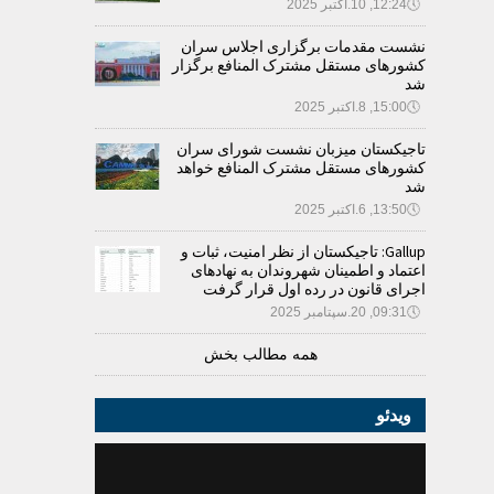
🕔
12:24, 10.اکتبر 2025
نشست مقدمات برگزاری اجلاس سران
کشورهای مستقل مشترک المنافع برگزار
شد
🕔
15:00, 8.اکتبر 2025
تاجیکستان میزبان نشست شورای سران
کشورهای مستقل مشترک المنافع خواهد
شد
🕔
13:50, 6.اکتبر 2025
Gallup: تاجیکستان از نظر امنیت، ثبات و
اعتماد و اطمینان شهروندان به نهادهای
اجرای قانون در رده اول قرار گرفت
🕔
09:31, 20.سپتامبر 2025
همه مطالب بخش
ویدئو