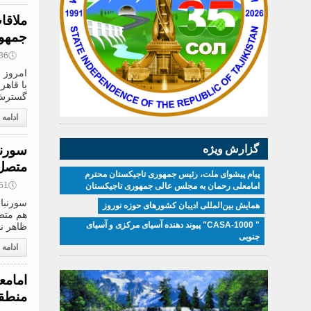
ملاقا
جمهو
🕔
11:36, 2
امروز 
با قاهر
گسترش 
ادامه
سورنب
گزارش ویژه
متصل 
پیام پیشوای ملت، رئیس جمهوری تاجیکستان محترم
🕔
08:51, 2
امامعلی رحمان به مجلس عالی جمهوری تاجیکستان
سورنبا
همایش بین‌المللی ادیبان کشور‌های حوزه نوروز
هم متص
" CASA-1000" پیوند دهنده آسیای مرکزی و آسیای
ظاهر نم
جنوبی
ادامه
امامع
منطقه