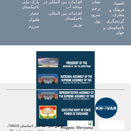
نشان
اقدامات بین المللی در
پارک ملی
اقتصاد
ساحه آب
تاجیکستان
پرچم
فرهنگ و
اقدامات بین المللی
حصار
معارف
سرود
تاجیکستان
هلبوک
گردشگری
پول
نوروز
سرزم
تاجیکستان و
جهان
آژانس ملی اطلاعاتی تاجیکستان 734018،
شهر دوشنبه، خیابان سعدی شیرازی، 16