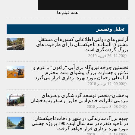
همه فیلم ها
تحلیل و تفسیر
آژانش های دولتی اطلاعاتی کشورهای مستقل
مشترک المنافع: تاجیکستان دارای ظرفیت های
بزرگ گردشگری است
🕔
11:20, 26.فوریه 2019
نخستین چرخه نیروگاه برق آبی “راغون” با عزم و
تلاش و جسارت بزرگ پیشوای ملت محترم
امامعلی رحمان مورد بهره برداری قرار می‌گیرد
🕔
09:00, 14.نوامبر 2018
بدخشان-محضر توسعه گردشگری و هنرهای
مردمی. تأثرات خادم ادبی خاور از سفر به بدخشان
🕔
08:24, 8.سپتامبر 2018
جبهه بزرگ سازندگی در شهر و دهات تاجیکستان:
در ناحیه دنغره در سه سال آینده 190 پروژه جشنی
مورد بهره برداری قرار خواهد گرفت
🕔
14:36, 5.سپتامبر 2018