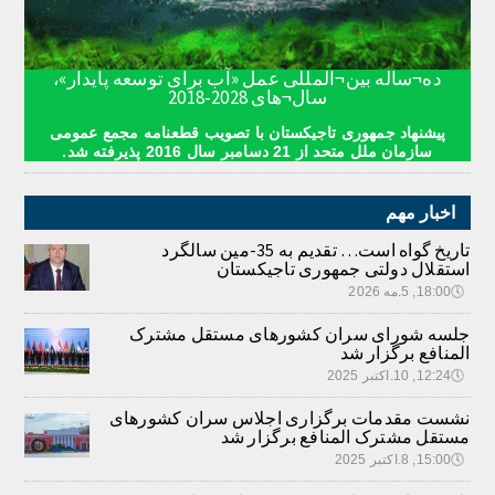
ده¬ساله بین¬المللی عمل «آب برای توسعه پایدار»،
سال¬های 2028-2018
پیشنهاد جمهوری تاجیکستان با تصویب قطعنامه مجمع عمومی
سازمان ملل متحد از 21 دسامبر سال 2016 پذیرفته شد.
اخبار مهم
تاریخ گواه است… تقدیم به 35-مین سالگرد
استقلال دولتی جمهوری تاجیکستان
🕔
18:00, 5.مه 2026
جلسه شورای سران کشورهای مستقل مشترک
المنافع برگزار شد
🕔
12:24, 10.اکتبر 2025
نشست مقدمات برگزاری اجلاس سران کشورهای
مستقل مشترک المنافع برگزار شد
🕔
15:00, 8.اکتبر 2025