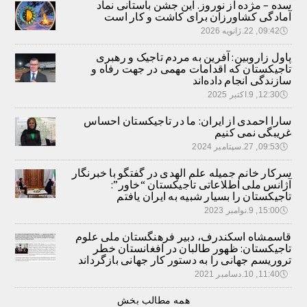
سده – مژده از نوروز. این جشن باستانی نماد
آمادگی کشاورزان برای کاشت و کار است
🕔
09:42, 22.ژانویه 2026
پاول زاروبین: آفرین به مردم تاجیک و رهبری
تاجیکستان که اقدامات مهمی در جهت رفاه و
سازندگی انجام داده‌اند
🕔
12:30, 9.اکتبر 2025
سارا احمدی از ایران: ما در تاجیکستان احساس
غریبگی نمی کنیم
🕔
09:53, 27.سپتامبر 2024
سرکار خانم جمیله علم الهدی در گفتگو با خبرنگار
آژانس ملی اطلاعاتی تاجیکستان “خاور”:
تاجیکستان را بسیار شبیه به ایران یافتم
🕔
15:00, 9.نوامبر 2023
قاسمشاه اسکندرف، دبیر فرهنگستان ملی علوم
تاجیکستان: ظهور طالبان در افغانستان خطر
تروریسم جهانی را به دستور کار جهانی بازگرداند
🕔
11:40, 10.دسامبر 2021
همه مطالب بخش