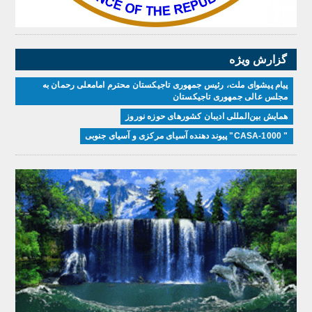
گزارش ویژه
پیام پیشوای ملت، رئیس جمهوری تاجیکستان محترم امامعلی رحمان به
مجلس عالی جمهوری تاجیکستان
همایش بین‌المللی ادیبان کشور‌های حوزه نوروز
" CASA-1000" پیوند دهنده آسیای مرکزی و آسیای جنوبی