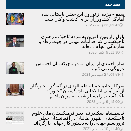
مصاحبه
سده – مژده از نوروز. این جشن باستانی نماد
آمادگی کشاورزان برای کاشت و کار است
🕔
09:42, 22.ژانویه 2026
پاول زاروبین: آفرین به مردم تاجیک و رهبری
تاجیکستان که اقدامات مهمی در جهت رفاه و
سازندگی انجام داده‌اند
🕔
12:30, 9.اکتبر 2025
سارا احمدی از ایران: ما در تاجیکستان احساس
غریبگی نمی کنیم
🕔
09:53, 27.سپتامبر 2024
سرکار خانم جمیله علم الهدی در گفتگو با خبرنگار
آژانس ملی اطلاعاتی تاجیکستان “خاور”:
تاجیکستان را بسیار شبیه به ایران یافتم
🕔
15:00, 9.نوامبر 2023
قاسمشاه اسکندرف، دبیر فرهنگستان ملی علوم
تاجیکستان: ظهور طالبان در افغانستان خطر
تروریسم جهانی را به دستور کار جهانی بازگرداند
🕔
11:40, 10.دسامبر 2021