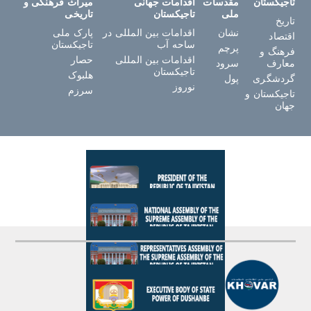
تاجیکستان
مقدسات
اقدامات جهانی
میراث فرهنگی و
ملی
تاجیکستان
تاریخی
تاریخ
نشان
اقدامات بین المللی در
پارک ملی
اقتصاد
ساحه آب
تاجیکستان
پرچم
فرهنگ و
اقدامات بین المللی
حصار
معارف
سرود
تاجیکستان
هلبوک
گردشگری
پول
نوروز
سرزم
تاجیکستان و
جهان