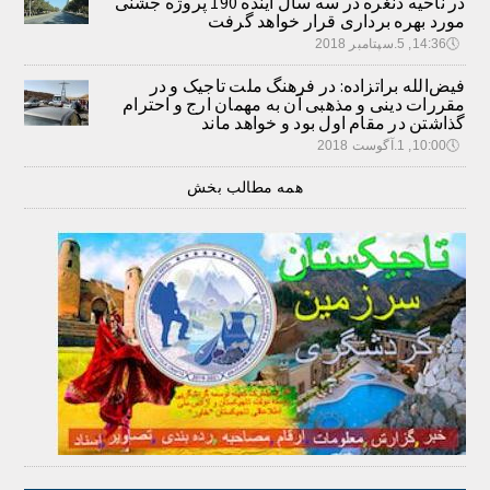
در ناحیه دنغره در سه سال آینده 190 پروژه جشنی
مورد بهره برداری قرار خواهد گرفت
🕔
14:36, 5.سپتامبر 2018
فیض‌الله براتزاده: در فرهنگ ملت تاجیک و در
مقررات دینی و مذهبی آن به مهمان ارج و احترام
گذاشتن در مقام اول بود و خواهد ماند
🕔
10:00, 1.آگوست 2018
همه مطالب بخش