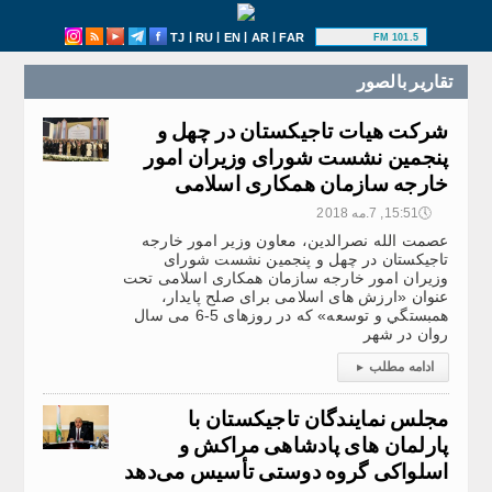
|
|
|
|
TJ
RU
EN
AR
FAR
101.5 FM
تقارير بالصور
شرکت هیات تاجیکستان در چهل و
پنجمين نشست شورای وزيران امور
خارجه سازمان همکاری اسلامی
🕔
15:51, 7.مه 2018
عصمت الله نصرالدین، معاون وزیر امور خارجه
تاجیکستان در چهل و پنجمين نشست شورای
وزيران امور خارجه سازمان همکاری اسلامی تحت
عنوان «ارزش های اسلامی برای صلح پايدار،
همبستگي و‌ توسعه» که در روزهای 5-6 می سال
روان در شهر
ادامه مطلب
▸
مجلس نمایندگان تاجیکستان با
پارلمان های پادشاهی مراکش و
اسلواکی گروه دوستی تأسیس می‌دهد