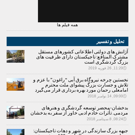
همه فیلم ها
تحلیل و تفسیر
آژانش های دولتی اطلاعاتی کشورهای مستقل
مشترک المنافع: تاجیکستان دارای ظرفیت های
بزرگ گردشگری است
🕔
11:20, 26.فوریه 2019
نخستین چرخه نیروگاه برق آبی “راغون” با عزم و
تلاش و جسارت بزرگ پیشوای ملت محترم
امامعلی رحمان مورد بهره برداری قرار می‌گیرد
🕔
09:00, 14.نوامبر 2018
بدخشان-محضر توسعه گردشگری و هنرهای
مردمی. تأثرات خادم ادبی خاور از سفر به بدخشان
🕔
08:24, 8.سپتامبر 2018
جبهه بزرگ سازندگی در شهر و دهات تاجیکستان: