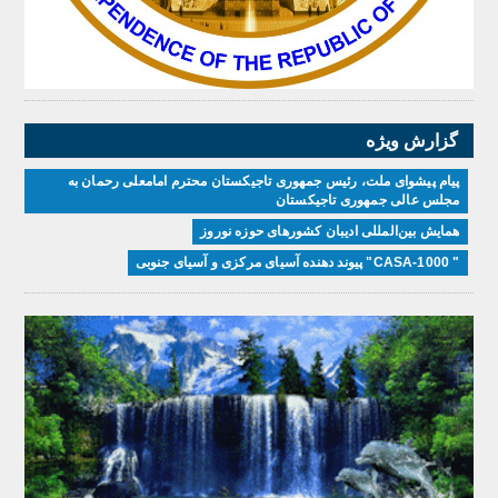
گزارش ویژه
پیام پیشوای ملت، رئیس جمهوری تاجیکستان محترم امامعلی رحمان به
مجلس عالی جمهوری تاجیکستان
همایش بین‌المللی ادیبان کشور‌های حوزه نوروز
" CASA-1000" پیوند دهنده آسیای مرکزی و آسیای جنوبی