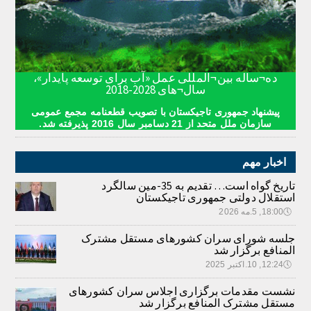
ده¬ساله بین¬المللی عمل «آب برای توسعه پایدار»،
سال¬های 2028-2018
پیشنهاد جمهوری تاجیکستان با تصویب قطعنامه مجمع عمومی
سازمان ملل متحد از 21 دسامبر سال 2016 پذیرفته شد.
اخبار مهم
تاریخ گواه است… تقدیم به 35-مین سالگرد
استقلال دولتی جمهوری تاجیکستان
🕔
18:00, 5.مه 2026
جلسه شورای سران کشورهای مستقل مشترک
المنافع برگزار شد
🕔
12:24, 10.اکتبر 2025
نشست مقدمات برگزاری اجلاس سران کشورهای
مستقل مشترک المنافع برگزار شد