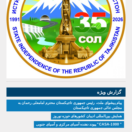
گزارش ویژه
پیام پیشوای ملت، رئیس جمهوری تاجیکستان محترم امامعلی رحمان به
مجلس عالی جمهوری تاجیکستان
همایش بین‌المللی ادیبان کشور‌های حوزه نوروز
" CASA-1000" پیوند دهنده آسیای مرکزی و آسیای جنوبی