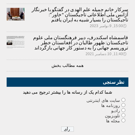
سرکار خانم جمیله علم الهدی در گفتگو با خبرنگار
آژانس ملی اطلاعاتی تاجیکستان “خاور”:
تاجیکستان را بسیار شبیه به ایران یافتم
🕔
15:00, 9.نوامبر 2023
قاسمشاه اسکندرف، دبیر فرهنگستان ملی علوم
تاجیکستان: ظهور طالبان در افغانستان خطر
تروریسم جهانی را به دستور کار جهانی بازگرداند
🕔
11:40, 10.دسامبر 2021
همه مطالب بخش
نظر سنجی
شما کدام يک از رسانه ها را بيشتر ترجيح می دهيد
سایت های اینترنتی
روزنامه ها
رادیو
تلویزیون
مجله ها