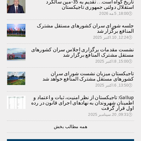
تاریخ گواه است… تقدیم به 35-مین سالگرد
استقلال دولتی جمهوری تاجیکستان
🕔
18:00, 5.مه 2026
جلسه شورای سران کشورهای مستقل مشترک
المنافع برگزار شد
🕔
12:24, 10.اکتبر 2025
نشست مقدمات برگزاری اجلاس سران کشورهای
مستقل مشترک المنافع برگزار شد
🕔
15:00, 8.اکتبر 2025
تاجیکستان میزبان نشست شورای سران
کشورهای مستقل مشترک المنافع خواهد شد
🕔
13:50, 6.اکتبر 2025
Gallup: تاجیکستان از نظر امنیت، ثبات و اعتماد و
اطمینان شهروندان به نهادهای اجرای قانون در رده
اول قرار گرفت
🕔
09:31, 20.سپتامبر 2025
همه مطالب بخش