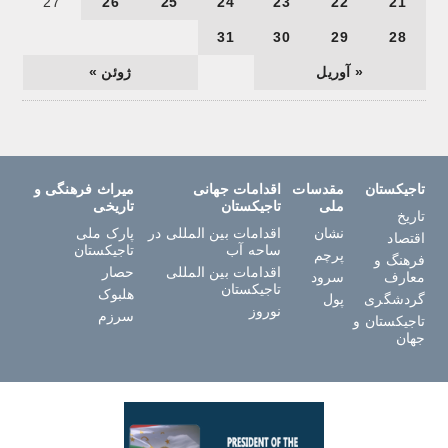
27
26
25
24
23
22
21
31
30
29
28
« آوریل
ژوئن »
تاجیکستان
مقدسات
اقدامات جهانی
میراث فرهنگی و
ملی
تاجیکستان
تاریخی
تاریخ
نشان
اقدامات بین المللی در
پارک ملی
اقتصاد
ساحه آب
تاجیکستان
پرچم
فرهنگ و
اقدامات بین المللی
حصار
معارف
سرود
تاجیکستان
هلبوک
گردشگری
پول
نوروز
سرزم
تاجیکستان و
جهان