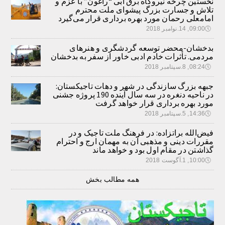
نخستین چرخه نیروگاه برق آبی “راغون” با عزم و
تلاش و جسارت بزرگ پیشوای ملت محترم
امامعلی رحمان مورد بهره برداری قرار می‌گیرد
🕔
09:00, 14.نوامبر 2018
بدخشان-محضر توسعه گردشگری و هنرهای
مردمی. تأثرات خادم ادبی خاور از سفر به بدخشان
🕔
08:24, 8.سپتامبر 2018
جبهه بزرگ سازندگی در شهر و دهات تاجیکستان:
در ناحیه دنغره در سه سال آینده 190 پروژه جشنی
مورد بهره برداری قرار خواهد گرفت
🕔
14:36, 5.سپتامبر 2018
فیض‌الله براتزاده: در فرهنگ ملت تاجیک و در
مقررات دینی و مذهبی آن به مهمان ارج و احترام
گذاشتن در مقام اول بود و خواهد ماند
🕔
10:00, 1.آگوست 2018
همه مطالب بخش