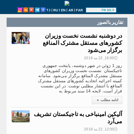
|
|
|
|
TJ
RU
EN
AR
FAR
101.5 FM
تقارير بالصور
در دوشنبه نشست نخست وزیران
کشورهای مستقل مشترک المنافع
برگزار می‌شود
🕔
16:00, 22.مه 2018
روز 1 ژوئن در شهر دوشنبه، پایتخت جمهوری
تاجیکستان نشست نخست وزیران کشورهای
مستقل مشترک المنافع برگزار می‌شود. سامانه
کمیته اجرائیه اتحادیه کشورهای مستقل مشترک
المنافع با انتشار مطلبی نوشت: در این نشست
قرار است، لایحه 14 سند مربوط به
ادامه مطلب
▸
آلیکین امینباخی به تاجیکستان تشریف
می‌آرد
🕔
12:00, 22.مه 2018