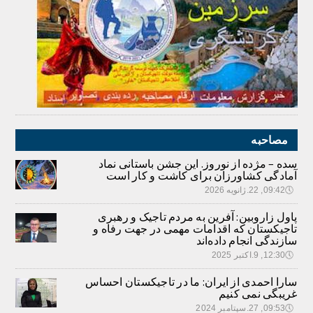
مصاحبه
سده – مژده از نوروز. این جشن باستانی نماد
آمادگی کشاورزان برای کاشت و کار است
🕔
09:42, 22.ژانویه 2026
پاول زاروبین: آفرین به مردم تاجیک و رهبری
تاجیکستان که اقدامات مهمی در جهت رفاه و
سازندگی انجام داده‌اند
🕔
12:30, 9.اکتبر 2025
سارا احمدی از ایران: ما در تاجیکستان احساس
غریبگی نمی کنیم
🕔
09:53, 27.سپتامبر 2024