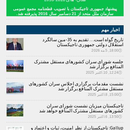
پیشنهاد جمهوری تاجیکستان با تصویب قطعنامه مجمع عمومی
سازمان ملل متحد از 21 دسامبر سال 2016 پذیرفته شد.
اخبار مهم
تاریخ گواه است… تقدیم به 35-مین سالگرد
استقلال دولتی جمهوری تاجیکستان
🕔
18:00, 5.مه 2026
جلسه شورای سران کشورهای مستقل مشترک
المنافع برگزار شد
🕔
12:24, 10.اکتبر 2025
نشست مقدمات برگزاری اجلاس سران کشورهای
مستقل مشترک المنافع برگزار شد
🕔
15:00, 8.اکتبر 2025
تاجیکستان میزبان نشست شورای سران
کشورهای مستقل مشترک المنافع خواهد شد
🕔
13:50, 6.اکتبر 2025
Gallup: تاجیکستان از نظر امنیت، ثبات و اعتماد و