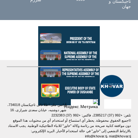
تاجیکستان و
جهان
آژانس ملی اطلاعاتی تاجیکستان 734018،
شهر دوشنبه، خیابان سعدی شیرازی، 16
تلفن: +992 (37) 2385217، فاکس: +992 (37) 2232383
©جميع الحقوق محفوظة. يحظر أي استنساخ أو استخدام أي من محتويات هذا الموقع
دون موافقة كتابية صريحة من رئاسة وكالة "خاور" للانباء الطاجيكية الوطنية. یجب الاستناد
بالارتباط التشعبي إلى "خاور" في حالة استخدام الأخبار. البريد الإلكتروني:
info@khovar.tj، niat@khovar.tj