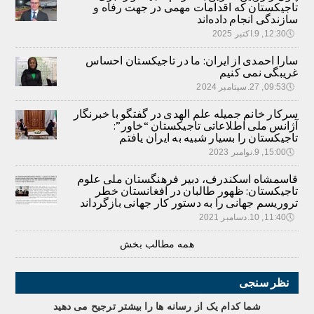
تاجیکستان که اقدامات مهمی در جهت رفاه و
سازندگی انجام داده‌اند
🕔
12:30, 9.اکتبر 2025
سارا احمدی از ایران: ما در تاجیکستان احساس
غریبگی نمی کنیم
🕔
09:53, 27.سپتامبر 2024
سرکار خانم جمیله علم الهدی در گفتگو با خبرنگار
آژانس ملی اطلاعاتی تاجیکستان “خاور”:
تاجیکستان را بسیار شبیه به ایران یافتم
🕔
15:00, 9.نوامبر 2023
قاسمشاه اسکندرف، دبیر فرهنگستان ملی علوم
تاجیکستان: ظهور طالبان در افغانستان خطر
تروریسم جهانی را به دستور کار جهانی بازگرداند
🕔
11:40, 10.دسامبر 2021
همه مطالب بخش
نظر سنجی
شما کدام يک از رسانه ها را بيشتر ترجيح می دهيد