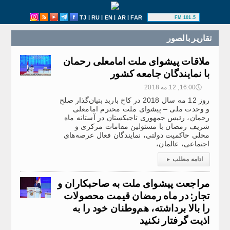
|
|
|
|
TJ
RU
EN
AR
FAR
101.5 FM
تقارير بالصور
ملاقات پیشوای ملت امامعلی رحمان
با نمایندگان جامعه کشور
🕔
16:00, 12.مه 2018
روز 12 مه سال 2018 در کاخ باربد بنیان‌گذار صلح
و وحدت ملی – پیشوای ملت محترم امامعلی
رحمان، رئیس جمهوری تاجیکستان در آستانه ماه
شریف رمضان با مسئولین مقامات مرکزی و
محلی حاکمیت دولتی، نمایندگان فعال عرصه‌های
اجتماعی، عالمان،
ادامه مطلب
▸
مراجعت پیشوای ملت به صاحبکاران و
تجار: در ماه رمضان قیمت محصولات
را بالا برداشته، هم‌وطنان خود را به
اذیت گرفتار نکنید