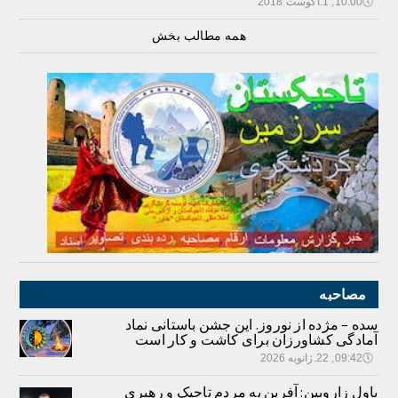
🕔
10:00, 1.آگوست 2018
همه مطالب بخش
مصاحبه
سده – مژده از نوروز. این جشن باستانی نماد
آمادگی کشاورزان برای کاشت و کار است
🕔
09:42, 22.ژانویه 2026
پاول زاروبین: آفرین به مردم تاجیک و رهبری