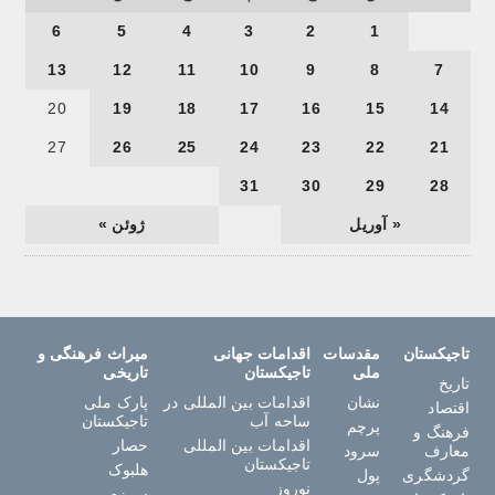
6
5
4
3
2
1
13
12
11
10
9
8
7
20
19
18
17
16
15
14
27
26
25
24
23
22
21
31
30
29
28
« آوریل
ژوئن »
تاجیکستان
مقدسات
اقدامات جهانی
میراث فرهنگی و
ملی
تاجیکستان
تاریخی
تاریخ
نشان
اقدامات بین المللی در
پارک ملی
اقتصاد
ساحه آب
تاجیکستان
پرچم
فرهنگ و
اقدامات بین المللی
حصار
معارف
سرود
تاجیکستان
هلبوک
گردشگری
پول
نوروز
سرزم