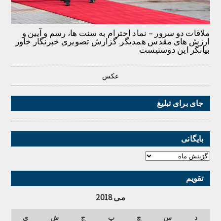
ملاقات دو سرور – نماد احترام به سنت ها، رسم و آیین و
ارزش های مقدس همدیگر. گزارش تصویری خبرنگار خاور
بیانگر این دوستیست
عکس
جای برای تبلیغ
بایگانی
تقویم
می 2018
د
س
چ
پ
ج
ش
ی