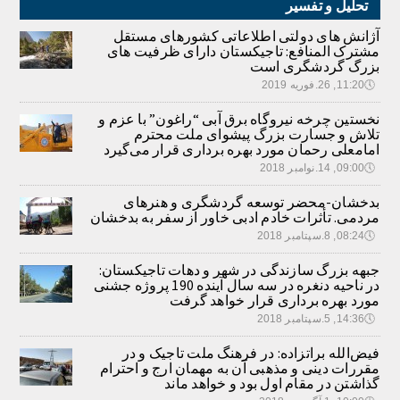
تحلیل و تفسیر
آژانش های دولتی اطلاعاتی کشورهای مستقل
مشترک المنافع: تاجیکستان دارای ظرفیت های
بزرگ گردشگری است
🕔
11:20, 26.فوریه 2019
نخستین چرخه نیروگاه برق آبی “راغون” با عزم و
تلاش و جسارت بزرگ پیشوای ملت محترم
امامعلی رحمان مورد بهره برداری قرار می‌گیرد
🕔
09:00, 14.نوامبر 2018
بدخشان-محضر توسعه گردشگری و هنرهای
مردمی. تأثرات خادم ادبی خاور از سفر به بدخشان
🕔
08:24, 8.سپتامبر 2018
جبهه بزرگ سازندگی در شهر و دهات تاجیکستان:
در ناحیه دنغره در سه سال آینده 190 پروژه جشنی
مورد بهره برداری قرار خواهد گرفت
🕔
14:36, 5.سپتامبر 2018
فیض‌الله براتزاده: در فرهنگ ملت تاجیک و در
مقررات دینی و مذهبی آن به مهمان ارج و احترام
گذاشتن در مقام اول بود و خواهد ماند