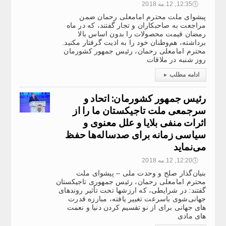
🕔
12:35, 12.مه 2018
پبشوای ملت محترم امامعلی رحمان ضمن
مراجعت به صاحبکاران و تجار گفتند، که در ماه
رمضان قیمت محصولات را بدون ‌اساس بالا
برداشته، هم‌وطنان خود را به اذیت گرفتار مکنید.
محترم امامعلی رحمان، رئیس جمهور کشورمان
روز شنبه در ملاقات
ادامه مطلب
▸
رئیس جمهور کشورمان: اتحاد و
سرجمعی ملت تاجیکستان ما را از
اثرات منفی بلایا و علل معنوی و
سیاسی زمانه برای صدساله‌ها حفظ
می‌نماید
🕔
12:20, 12.مه 2018
بنیان‌گذار صلح و وحدت ملی – پیشوای ملت
محترم امامعلی رحمان، رئیس جمهوری تاجیکستان
گفتند: در شرایطی، که ارزشها تحت تأثیر روندهای
جهانی‌شوی باسرعت تغییر یافته، مبارزه قدرت
های جهانی برای از نو تقسیم کردن دنیا و نعمت
های مادی