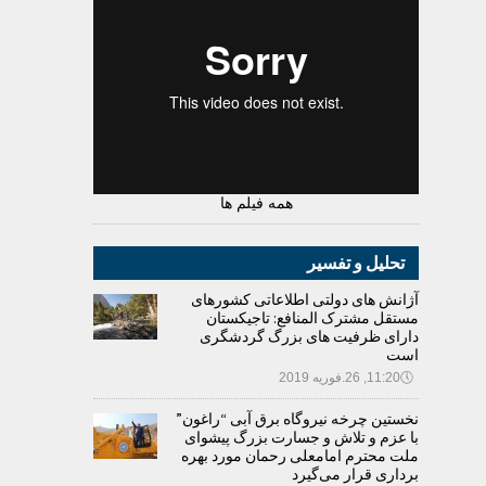
همه فیلم ها
تحلیل و تفسیر
آژانش های دولتی اطلاعاتی کشورهای
مستقل مشترک المنافع: تاجیکستان
دارای ظرفیت های بزرگ گردشگری
است
🕔
11:20, 26.فوریه 2019
نخستین چرخه نیروگاه برق آبی “راغون”
با عزم و تلاش و جسارت بزرگ پیشوای
ملت محترم امامعلی رحمان مورد بهره
برداری قرار می‌گیرد