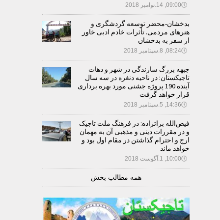
🕔
09:00, 14.نوامبر 2018
بدخشان-محضر توسعه گردشگری و
هنرهای مردمی. تأثرات خادم ادبی خاور
از سفر به بدخشان
🕔
08:24, 8.سپتامبر 2018
جبهه بزرگ سازندگی در شهر و دهات
تاجیکستان: در ناحیه دنغره در سه سال
آینده 190 پروژه جشنی مورد بهره برداری
قرار خواهد گرفت
🕔
14:36, 5.سپتامبر 2018
فیض‌الله براتزاده: در فرهنگ ملت تاجیک
و در مقررات دینی و مذهبی آن به مهمان
ارج و احترام گذاشتن در مقام اول بود و
خواهد ماند
🕔
10:00, 1.آگوست 2018
همه مطالب بخش