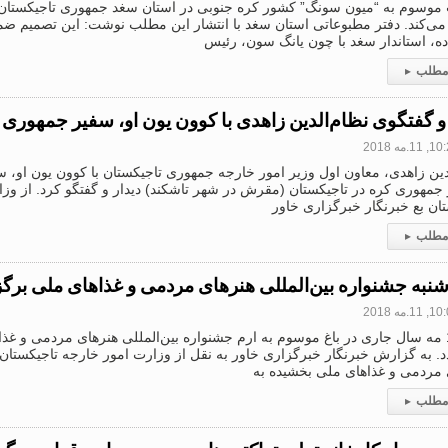
وسوم به “میون سونگ” کشور کره جنوبی در استان سغد جمهوری تاجیکستان گ
می‌کند. دفتر مطبوعاتی استان سغد با انتشار این مطلب نوشت: این تصمیم ض
ه، استاندار سغد با چون یانگ سون، رئیس
 مطلب
▸
 و گفتگوی نظام‌الدین زاهدی با کوون یون او، سفیر جمهوری 
11.مه 2018
دین زاهدی، معاون اول وزیر امور خارجه جمهوری تاجیکستان با کوون یون او، سفی
ر جمهوری کره در تاجیکستان (مقرش در شهر تاشکند) دیدار و گفتگو کرد. از و
ان بع خبرنگار خبرگزاری خاور
 مطلب
▸
شنبه جشنواره بین‌المللی هنرهای مردمی و غذاهای ملی برگز
11.مه 2018
روز 12 مه سال جاری در باغ موسوم به ارم جشنواره بین‌المللی هنرهای مردمی و غذ
. به گزارش خبرنگار خبرگزاری خاور به نقل از وزارت امور خارجه تاجیکستان،
 مردمی و غذاهای ملی بخشیده به
 مطلب
▸