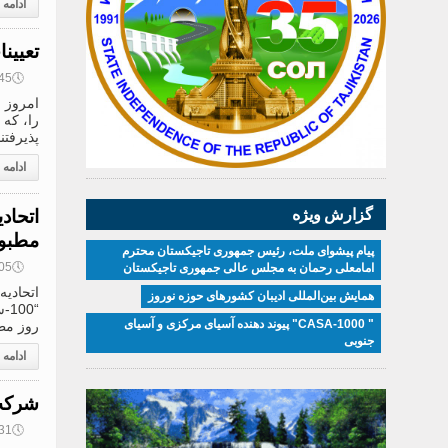
ادامه
تعیین
🕔
16:45, 
امروز 
را، که
پذیرفتن
ادامه
گزارش ویژه
مطبوع
پیام پیشوای ملت، رئیس جمهوری تاجیکستان محترم
🕔
13:05, 
امامعلی رحمان به مجلس عالی جمهوری تاجیکستان
اتحادیه
همایش بین‌المللی ادیبان کشور‌های حوزه نوروز
" CASA-1000" پیوند دهنده آسیای مرکزی و آسیای
روز مط
جنوبی
ادامه
شرکت 
🕔
11:31, 