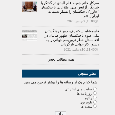
سرکار خانم جمیله علم الهدی در گفتگو با
خبرنگار آژانس ملی اطلاعاتی تاجیکستان
“خاور”: تاجیکستان را بسیار شبیه به
ایران یافتم
🕔
15:00, 9.نوامبر 2023
قاسمشاه اسکندرف، دبیر فرهنگستان
ملی علوم تاجیکستان: ظهور طالبان در
افغانستان خطر تروریسم جهانی را به
دستور کار جهانی بازگرداند
🕔
11:40, 10.دسامبر 2021
همه مطالب بخش
نظر سنجی
شما کدام يک از رسانه ها را بيشتر ترجيح می دهيد
سایت های اینترنتی
روزنامه ها
رادیو
تلویزیون
مجله ها