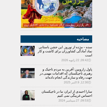
مصاحبه
سده – مژده از نوروز. این جشن باستانی
نماد آمادگی کشاورزان برای کاشت و کار
است
🕔
09:42, 22.ژانویه 2026
پاول زاروبین: آفرین به مردم تاجیک و
رهبری تاجیکستان که اقدامات مهمی در
جهت رفاه و سازندگی انجام داده‌اند
🕔
12:30, 9.اکتبر 2025
سارا احمدی از ایران: ما در تاجیکستان
احساس غریبگی نمی کنیم
🕔
09:53, 27.سپتامبر 2024