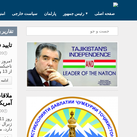
صفحه اصلی
رئیس جمهور
پارلمان
سیاست خارجی
امن
تقارير 
تایید
🕔
17:20, 
امروز 
تاجیکس
از 13 و 19 ژانویه سال 2018
ادامه
ملاقا
آمریک
🕔
17:00, 
ژنرال ج
دارد، م