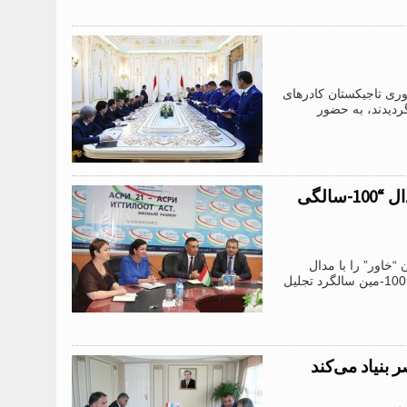
ری تاجیکستان کادرهای
ردیدند، به حضور
اتحادیه روزنامه نگاران رهبریت و کارمندان خبرگزاری خاوررا با مدال “100-سالگی
“خاور” را با مدال
“100-سالگی مطبوعات تاجیک” تقدیر کرد. مدال جشنی را، که سال 2012 به مناسبت 100-مین سالگرد تجلیل
بنیاد می‌کند