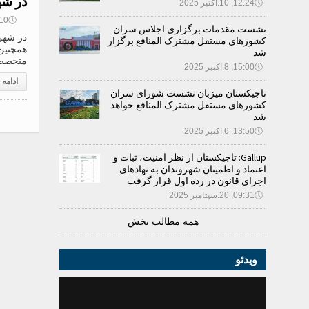
در شه
🕔
12:24, 10.اکتبر 2025
🕔
09:10, 
نشست مقدمات برگزاری اجلاس سران
در شهر 
کشورهای مستقل مشترک المنافع برگزار
همچنین 
شد
متخصص 
🕔
15:00, 8.اکتبر 2025
ادامه
تاجیکستان میزبان نشست شورای سران
کشورهای مستقل مشترک المنافع خواهد
شد
🕔
13:50, 6.اکتبر 2025
Gallup: تاجیکستان از نظر امنیت، ثبات و
اعتماد و اطمینان شهروندان به نهادهای
اجرای قانون در رده اول قرار گرفت
🕔
09:31, 20.سپتامبر 2025
همه مطالب بخش
ویدئو