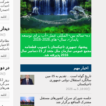
شرکت م
احداث 
احمدزاد
ادامه
دیدار
ده¬ساله بین¬المللی عمل «آب برای توسعه
🕔
10:26, 
پایدار»، سال¬های 2028-2018
نظام‌ال
الاختیا
پیشنهاد جمهوری تاجیکستان با تصویب قطعنامه
تاجیکست
مجمع عمومی سازمان ملل متحد از 21 دسامبر سال
2016 پذیرفته شد.
ادامه
در دو
اخبار مهم
🕔
10:05, 
تاریخ گواه است… تقدیم به 35-مین
سالگرد استقلال دولتی جمهوری
می‌گردد
تاجیکستان
هنرهای
🕔
18:00, 5.مه 2026
ادامه
جلسه شورای سران کشورهای مستقل
مشترک المنافع برگزار شد