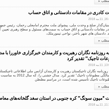
 مطلب
▸
ات کادری در مقامات دادستانی و اتاق حساب
11.مه 2018
بنیان‌گذار صلح و وحدت ملی، پیشوای ملت محترم امامعلی رحمان، رئیس جمهو
 در مقامات دادستانی و اتاق حساب به سمت‌های مسئول و سطح رهبری تعیین گ
د. دادستان های شهر باختر، نواحی تیمورملک،
 مطلب
▸
ات تاجیک” تقدیر کرد
11.مه 2018
 روزنامه نگاران تاجیکستان رهبریت و کارمندان آژانس ملی اطلاعاتی تاجیکستان 
بوعات تاجیک تأسیس شده است، در مراسم مطنطن
 مطلب
▸
“میون سونگ” کره جنوبی در استان سغد گلخانه‌های معاصر 
11.مه 2018