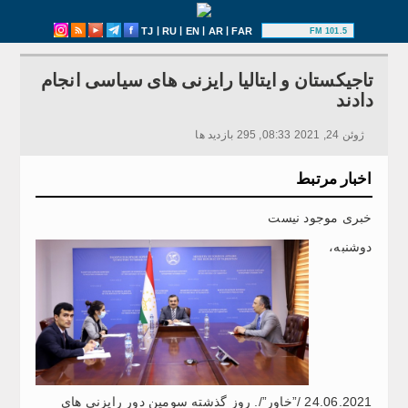
|
|
|
|
TJ
RU
EN
AR
FAR
101.5 FM
تاجیکستان و ایتالیا رایزنی های سیاسی انجام
دادند
ژوئن 24, 2021 08:33, 295 بازدید ها
اخبار مرتبط
خبری موجود نیست
دوشنبه،
24.06.2021 /”خاور”/. روز گذشته سومین دور رایزنی های