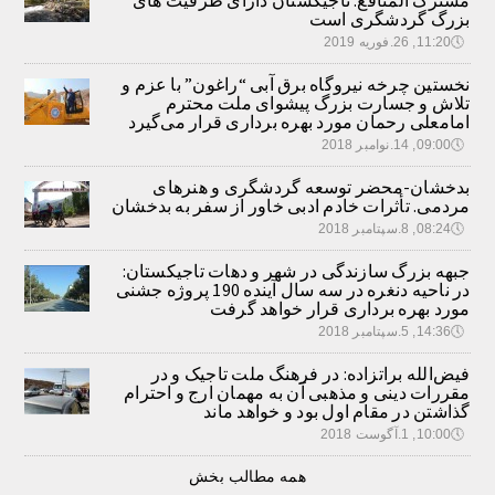
بزرگ گردشگری است
🕔
11:20, 26.فوریه 2019
نخستین چرخه نیروگاه برق آبی “راغون” با عزم و
تلاش و جسارت بزرگ پیشوای ملت محترم
امامعلی رحمان مورد بهره برداری قرار می‌گیرد
🕔
09:00, 14.نوامبر 2018
بدخشان-محضر توسعه گردشگری و هنرهای
مردمی. تأثرات خادم ادبی خاور از سفر به بدخشان
🕔
08:24, 8.سپتامبر 2018
جبهه بزرگ سازندگی در شهر و دهات تاجیکستان:
در ناحیه دنغره در سه سال آینده 190 پروژه جشنی
مورد بهره برداری قرار خواهد گرفت
🕔
14:36, 5.سپتامبر 2018
فیض‌الله براتزاده: در فرهنگ ملت تاجیک و در
مقررات دینی و مذهبی آن به مهمان ارج و احترام
گذاشتن در مقام اول بود و خواهد ماند
🕔
10:00, 1.آگوست 2018
همه مطالب بخش