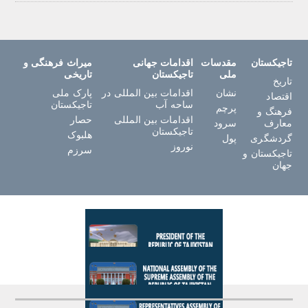
تاجیکستان
مقدسات
اقدامات جهانی
میراث فرهنگی و
ملی
تاجیکستان
تاریخی
تاریخ
نشان
اقدامات بین المللی در
پارک ملی
اقتصاد
ساحه آب
تاجیکستان
پرچم
فرهنگ و
اقدامات بین المللی
حصار
معارف
سرود
تاجیکستان
هلبوک
گردشگری
پول
نوروز
سرزم
تاجیکستان و
جهان