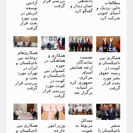
پادشاهی
بررسی قرار
مطالعات
آژانس
عمان دیدار و
گرفت
خاور نزدیک و
توسعه
گفتگو کرد
آسیای جنوبی
اتریش در
شرکت کرد
وین مورد
بحث قرار
گرفت
همکاری‌های
همکاری و
نشست
دوجانبه بین
همکاری بین
هماهنگی در
نمایندگان
تاجیکستان و
تاجیکستان و
حوزه
ارشد همایش
ایران در
کویت در
کنسولی بین
آسیای
تهران مورد
زمینه حقوق
تاجیکستان و
مرکزی-
بحث و
بشر مورد
کویت در
جمهوری کره
بررسی قرار
بحث قرار
کویت مورد
در آستانه
گرفت
گرفت
بررسی قرار
برگزار شد
گرفت
مسائل
سفیر
وزیر امور
همکاری بین
مربوط به
تاجیکستان با
خارجه
تاجیکستان و
تقویت