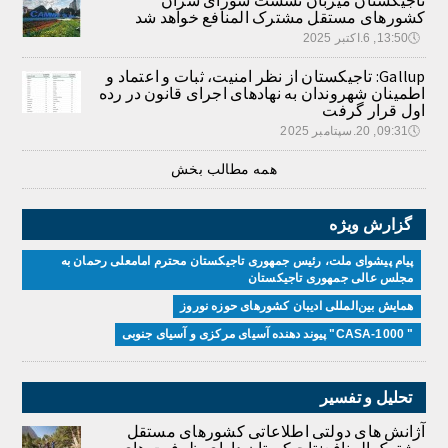
کشورهای مستقل مشترک المنافع خواهد شد
🕔
13:50, 6.اکتبر 2025
Gallup: تاجیکستان از نظر امنیت، ثبات و اعتماد و
اطمینان شهروندان به نهادهای اجرای قانون در رده
اول قرار گرفت
🕔
09:31, 20.سپتامبر 2025
همه مطالب بخش
گزارش ویژه
پیام پیشوای ملت، رئیس جمهوری تاجیکستان محترم امامعلی رحمان به
مجلس عالی جمهوری تاجیکستان
همایش بین‌المللی ادیبان کشور‌های حوزه نوروز
" CASA-1000" پیوند دهنده آسیای مرکزی و آسیای جنوبی
تحلیل و تفسیر
آژانش های دولتی اطلاعاتی کشورهای مستقل
مشترک المنافع: تاجیکستان دارای ظرفیت های