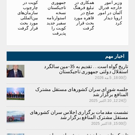
وزیر امور
جمهوری
کویت در
همکاری در
خارجه فدرال
تاجیکستان
چارچوب
تبلیغ فرهنگ
آلمان در امور
نسخه
سازمان‌های
صلح در
اروپا دیدار
استوارنامه
بین‌المللی
قاهره مورد
کرد
سفیر جدید
مورد بحث
بحث قرار
کویت را
قرار گرفت
گرفت
پذیرفت
اخبار مهم
تاریخ گواه است… تقدیم به 35-مین سالگرد
استقلال دولتی جمهوری تاجیکستان
🕔
18:00, 5.مه 2026
جلسه شورای سران کشورهای مستقل مشترک
المنافع برگزار شد
🕔
12:24, 10.اکتبر 2025
نشست مقدمات برگزاری اجلاس سران کشورهای
مستقل مشترک المنافع برگزار شد
🕔
15:00, 8.اکتبر 2025
تاجیکستان میزبان نشست شورای سران