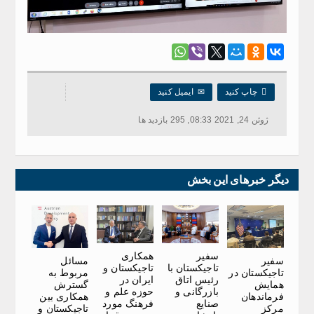

چاپ کنید
✉
ایمیل کنید
ژوئن 24, 2021 08:33, 295 بازدید ها
دیگر خبرهای این بخش
سفیر
همکاری
سفیر
مسائل
تاجیکستان با
تاجیکستان و
تاجیکستان در
مربوط به
رئیس اتاق
ایران در
همایش
گسترش
بازرگانی و
حوزه علم و
فرماندهان
همکاری بین
صنایع
فرهنگ مورد
مرکز
تاجیکستان و