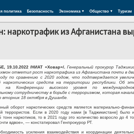
я политика
Безопасность
Экономика
Общество
Туризм
н: наркотрафик из Афганистана вы
, 19.10.2022 /НИАТ «Ховар»/.
Генеральный прокурор Таджики
хмон отметил рост наркотрафика из Афганистана почти в два
году по сравнению с 2020 годом, что подтверждается увелич
 наркотических средств на территории республики. Об эт
л на Конференции высокого уровня по международн
льному сотрудничеству в борьбе с терроризмом, которая начал
о вторник 18 октября в Душанбе.
нный оборот наркотических средств является материально-фина
ой террористов. Если в 2020 году нами [в Таджикистане] было 
5 тонн наркотиков, то в 2021 году это количество возросло до 4 то
очти вдвое», — констатировал Генпрокурор РТ.
обходимость усиления взаимодействия и координации деятельн