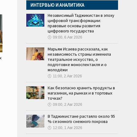
ИНТЕРВЬЮ И АНАЛИТИКА
Независимый Таджикистан в эпоху
цифровой трансформации:
правовые основы развития
цифрового государства
🕔
09:00, 6.Авг 2026
Марьям Исаева рассказала, как
независимость страны изменила
х
театральное искусство, о
подготовке моноспектакля и о
молодёжи
🕔
11:00, 2.Авг 2026
Как безопасно хранить продукты в
магазинах, на рынках и в торговых
точках?
🕔
09:00, 2.Авг 2026
В Таджикистане растаяло около 95
% сезонного снежного покрова
🕔
12:00, 1.Авг 2026