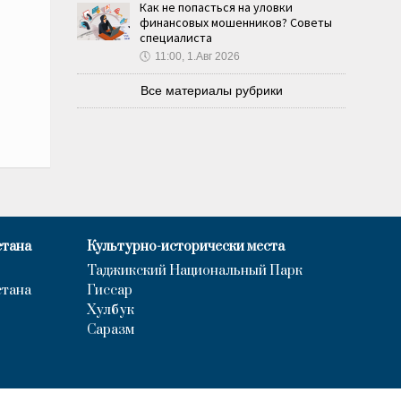
Как не попасться на уловки
финансовых мошенников? Советы
специалиста
🕔
11:00, 1.Авг 2026
Все материалы рубрики
стана
Культурно-исторически места
Таджикский Национальный Парк
стана
Гиссар
Хулбук
Саразм