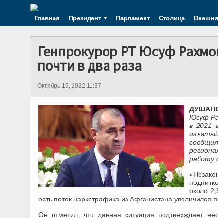
Главная
Президент
Парламент
Столица
Внешня
Генпрокурор РТ Юсуф Рахмо
почти в два раза
Октябрь 19, 2022 11:37
ДУШАНБЕ
Юсуф Ра
в 2021 
изъятый
сообщи
региона
работу 
«Незако
подпитк
около 2,
есть поток наркотрафика из Афганистана увеличился п
Он отметил, что данная ситуация подтверждает не