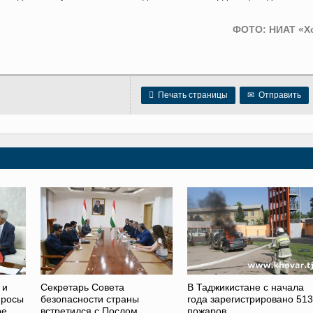
ФОТО: НИАТ «Х

Печать страницы
✉
Отправить
 и
Секретарь Совета
В Таджикистане с начала
просы
безопасности страны
года зарегистрировано 513
ре
встретился с Послом
пожаров