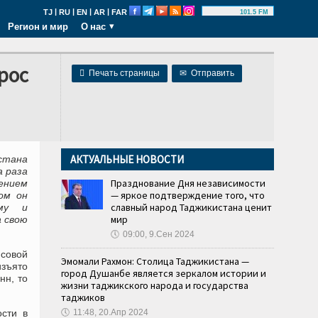
|
|
|
|
TJ
RU
EN
AR
FAR
101.5 FM
Регион и мир
О нас
рос

Печать страницы
✉
Отправить
АКТУАЛЬНЫЕ НОВОСТИ
стана
 раза
Празднование Дня независимости
ением
— яркое подтверждение того, что
ом он
славный народ Таджикистана ценит
ому и
мир
а свою
🕔
09:00, 9.Сен 2024
нсовой
Эмомали Рахмон: Столица Таджикистана —
изъято
город Душанбе является зеркалом истории и
нн, то
жизни таджикского народа и государства
таджиков
ости в
🕔
11:48, 20.Апр 2024