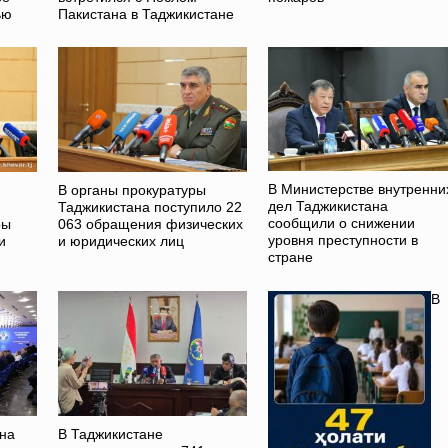
ью
Пакистана в Таджикистане
В Министерстве внутренни
В органы прокуратуры
дел Таджикистана
Таджикистана поступило 22
сообщили о снижении
ры
063 обращения физических
уровня преступности в
и
и юридических лиц
стране
В
на
В Таджикистане