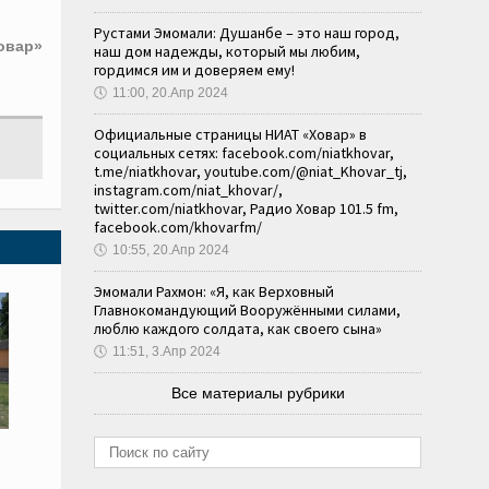
Рустами Эмомали: Душанбе – это наш город,
овар»
наш дом надежды, который мы любим,
гордимся им и доверяем ему!
🕔
11:00, 20.Апр 2024
Официальные страницы НИАТ «Ховар» в
социальных сетях: facebook.com/niatkhovar,
t.me/niatkhovar, youtube.com/@niat_Khovar_tj,
instagram.com/niat_khovar/,
twitter.com/niatkhovar, Радио Ховар 101.5 fm,
facebook.com/khovarfm/
🕔
10:55, 20.Апр 2024
Эмомали Рахмон: «Я, как Верховный
Главнокомандующий Вооружёнными силами,
люблю каждого солдата, как своего сына»
🕔
11:51, 3.Апр 2024
Все материалы рубрики