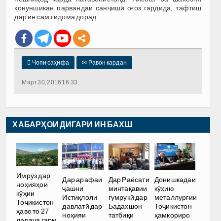
қонуншикан парвандаи санҷишӣ оғоз гардида, тафтиш
дар ин самт идома дорад.

Чопи саҳифа
✉
Равон кардан
Март 30, 2016 16:33
ХАБАРҲОИ ДИГАРИ ИН БАХШ
Имрӯз дар
Дар арафаи
Дар Раёсати
Донишкадаи
ноҳияҳои
ҷашни
минтақавии
кӯҳию
кӯҳии
Истиқлоли
гумрукӣ дар
металлургии
Тоҷикистон
давлатӣ дар
Бадахшон
Тоҷикистон
ҳаво то 27
ноҳияи
татбиқи
ҳамкориро
дараҷа гарм