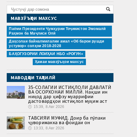
МАВЗӮЪҲОИ МАХСУС
Паёми Президенти Ҷумҳурии Тоҷикистон Эмомалӣ
Раҳмон ба Маҷлиси Олӣ
Даҳсолаи байналмилалии амал «Об барои рушди
устувор» солҳои 2018-2028
БАҲОГУЗОРИИ ЛОИҲАИ НБО «РОҒУН»
Ҳамаи мавзӯъҳои махсус
МАВОДҲОИ ТАҲЛИЛӢ
35-СОЛАГИИ ИСТИҚЛОЛИ ДАВЛАТӢ
ВА ОСОРХОНАИ МИЛЛӢ. Нақши ин
ниҳод дар ҳифзу муаррифии
дастовардҳои истиқлол муҳим аст
🕔
15:39, 8.Авг 2026
ТАВСИЯИ МУФИД. Доир ба пӯпаки
ҷуворимакка ва фоидаи он
🕔
13:33, 8.Авг 2026