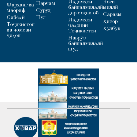
Иқдомҳои
Боғи
Парчам
Фарҳанг ва
байналмилалӣ
миллӣ
маориф
Суруд
дар соҳаи об
Саразм
Сайёҳӣ
Пул
Иқдомҳои
Ҳисор
Тоҷикистон
ҷаҳонии
Ҳулбук
ва ҷомеаи
Тоҷикистон
ҷаҳон
Наврӯз
байналмилалӣ
шуд