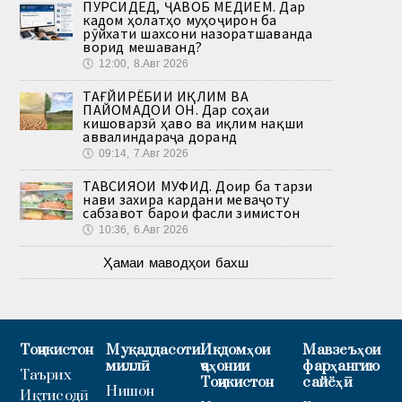
ПУРСИДЕД, ҶАВОБ МЕДИҲЕМ. Дар
кадом ҳолатҳо муҳоҷирон ба
рӯйхати шахсони назоратшаванда
ворид мешаванд?
🕔
12:00, 8.Авг 2026
ТАҒЙИРЁБИИ ИҚЛИМ ВА
ПАЙОМАДҲОИ ОН. Дар соҳаи
кишоварзӣ ҳаво ва иқлим нақши
аввалиндараҷа доранд
🕔
09:14, 7.Авг 2026
ТАВСИЯҲОИ МУФИД. Доир ба тарзи
нави захира кардани меваҷоту
сабзавот барои фасли зимистон
🕔
10:36, 6.Авг 2026
Ҳамаи маводҳои бахш
Тоҷикистон
Муқаддасоти
Иқдомҳои
Мавзеъҳои
миллӣ
ҷаҳонии
фарҳангию
Таърих
Тоҷикистон
сайёҳӣ
Нишон
Иқтисодӣ