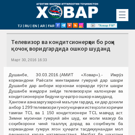
☰
|
|
|
|
"Ховар FM"
TJ
RU
EN
AR
FAR
Телевизор ва кондитсионерҳои бо роҳи
қочоқ воридгардида ошкор шуданд
Март 30, 2016 16:33
Душанбе, 30.03.2016.(АМИТ «Ховар»).- Имрӯз
кормандони Раёсати минтақавии гумрукӣ дар шаҳри
Душанбе дар анбори корхонаи коркарди пӯсти шаҳри
Душанбе миқдори зиёди телевизорҳои калонҳаҷм ва
кондитсионерҳои бидуни ҳуҷҷатро ошкор намуданд.
Ҳангоми азназаргузаронӣ маълум гардид, ки дар дохили
анбор 1 299 телевизори гуногунҳаҷми истеҳсоли хориҷии
тамғаи ТCL ва 1 150 кондитсионери ТCL мавҷуд аст.
Зимни муоинаи гумрукӣ аён шуд, ки моли мазкур ба
соҳибкорони чинӣ тааллуқ дорад ва соҳибмулк ба
кормандони гумрук ягон ҳуҷҷати тасдиқкунандаи мол
пешниҳод карда натавонистанд. Нисбат ба шахсони