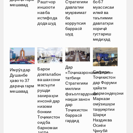
Рашт чор
Стратегияи
бо 67
мешавад
иншооти
давлатии
муассисаи
нав ба
муқовимат
илмӣ ва
истифода
ба
таълимии
дода шуд
коррупсия
давлатҳои
баррасӣ
хориҷӣ
шуд
густариш
медиҳад
Дар
Барои
Имрӯз дар
Сафири
«Тоҷикаэронавигатсия»
довталабон
Душанбе
Тоҷикистон
татбиқи
ва шахсони
ҳаво то 37
дар Форуми
Стратегияи
масъули
дараҷа гарм
ҳайати
миллии
рушди
мешавад
фармондеҳони
фаъолгардонии
захираҳои
Маркази
нақши занон
инсонӣ дар
омӯзишҳои
дар
низоми
таҳқиқотии
Тоҷикистон
бонкии
Шарқи
баррасӣ
Тоҷикистон
Наздик ва
гардид
оид ба
Осиёи
барномаи
Ҷанубӣ