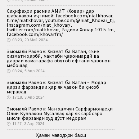
Саҳифаҳои расмии АМИТ «Ховар» дар
шабакаҳои иҷтимоӣ: facebook.com/niatkhovar,
t.me/niatkhovar, youtube.com/@niat_Khovar_tj,
instagram.com/niat_khovar/,
twitter.com/niatkhovar, Радиои Ховар 101.5 fm,
facebook.com/khovarfm/
🕔
08:23, 20.Май 2024
Эмомалӣ Раҳмон: Хизмат ба Ватан, яъне
хизмати ҳарбӣ, мактаби ҷавонмардӣ ва
давраи ҳаматарафа обутоб ёфтани ҷавонон
мебошад
🕔
08:24, 5.Апр 2024
Эмомалӣ Раҳмон: Хизмат ба Ватан – Модар
қарзи фарзандии ҳар як ҷавон ба ҳисоб
меравад
🕔
17:18, 3.Апр 2024
Эмомалӣ Раҳмон: Ман ҳамчун Сарфармондеҳи
Олии Қувваҳои Мусаллаҳ ҳар як сарбозро
мисли фарзанди худ дӯст медорам
🕔
11:27, 3.Апр 2024
Ҳамаи маводҳои бахш