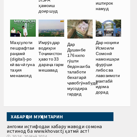
JISPA
иштирок
ҳамоиш
намуд
доир шуд
Имрӯз дар
Дар ноҳияи
Маҳсулоти
Дар
водиҳои
Исмоили
пешрафтаи
Душанбе
Тоҷикистон
Сомонӣ
рақамӣ
176 кило
ҳаво то 33
намоишҳои
(digital)-ро
гӯшти
дараҷа гарм
фурӯши
кӣ ва чӣ гуна
бедонаи ба
мешавад
либос ва
таҳия
талаботи
лавозимоти
менамояд
бехатарӣ
мактабӣ
ҷавобгӯнабуда
идома
мусодира
дорад
гардид
ХАБАРҲОИ МУҲИМТАРИН
Ҳангоми истифодаи хабару маводи сомона
истинод ба www.khovar.tj ҳатмӣ аст!
🕔
20:24, 20.Май 2024