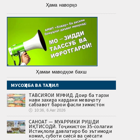
Ҳама наворҳо
Ҳамаи маводҳои бахш
МУСОҲИБА ВА ТАҲЛИЛ
ТАВСИЯҲОИ МУФИД. Доир ба тарзи
нави захира кардани меваҷоту
сабзавот барои фасли зимистон
🕔
10:36, 6.Авг 2026
САНОАТ — МУҲАРРИКИ РУШДИ
ИҚТИСОДӢ. Тоҷикистон 35-солагии
Истиқлоли давлатиро бо эътимоди
комил, суботи сиёсӣ ва сиёсати