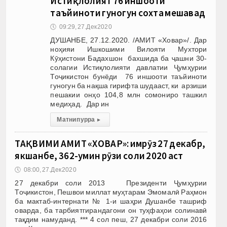
Истиқлолият 76 иншооти
таъйиноти гуногун сохта мешавад
🕔
09:29, 27.Дек 2020
ДУШАНБЕ, 27.12.2020. /АМИТ «Ховар»/. Дар
ноҳияи Ишкошими Вилояти Мухтори
Кӯҳистони Бадахшон бахшида ба ҷашни 30-
солагии Истиқлолияти давлатии Ҷумҳурии
Тоҷикистон бунёди 76 иншооти таъйиноти
гуногун ба нақша гирифта шудааст, ки арзиши
пешакии онҳо 104,8 млн сомониро ташкил
медиҳад. Дар ин
Матни пурра
▸
ТАҚВИМИ АМИТ «ХОВАР»: имрӯз 27 декабр,
якшанбе, 362-умин рӯзи соли 2020 аст
🕔
08:00, 27.Дек 2020
27 декабри соли 2013 Президенти Ҷумҳурии
Тоҷикистон, Пешвои миллат муҳтарам Эмомалӣ Раҳмон
ба мактаб-интернати № 1-и шаҳри Душанбе ташриф
оварда, ба тарбиятгирандагони он туҳфаҳои солинавӣ
тақдим намуданд. *** 4 сол пеш, 27 декабри соли 2016