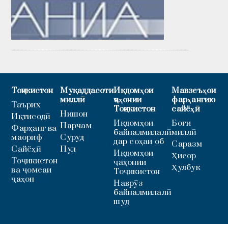
Тоҷикистон
Муқаддасоти
Иқдомҳои
Мавзеъҳои
миллӣ
ҷаҳонии
фарҳангию
Таърих
Тоҷикистон
сайёҳӣ
Нишон
Иқтисодӣ
Иқдомҳои
Боғи
Парчам
Фарҳанг ва
байналмилалӣ
миллӣ
маориф
Суруд
дар соҳаи об
Саразм
Сайёҳӣ
Пул
Иқдомҳои
Ҳисор
Тоҷикистон
ҷаҳонии
Ҳулбук
ва ҷомеаи
Тоҷикистон
ҷаҳон
Наврӯз
байналмилалӣ
шуд