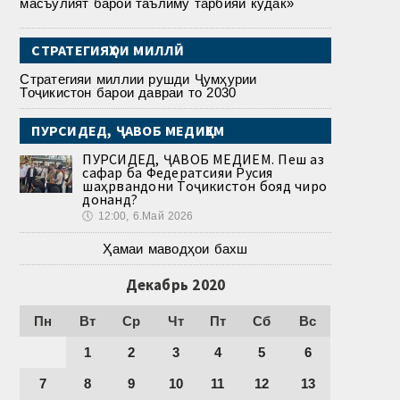
масъулият барои таълиму тарбияи кӯдак»
СТРАТЕГИЯҲОИ МИЛЛӢ
Стратегияи миллии рушди Ҷумҳурии
Тоҷикистон барои давраи то 2030
ПУРСИДЕД, ҶАВОБ МЕДИҲЕМ
ПУРСИДЕД, ҶАВОБ МЕДИҲЕМ. Пеш аз
сафар ба Федератсияи Русия
шаҳрвандони Тоҷикистон бояд чиро
донанд?
🕔
12:00, 6.Май 2026
Ҳамаи маводҳои бахш
Декабрь 2020
Пн
Вт
Ср
Чт
Пт
Сб
Вс
1
2
3
4
5
6
7
8
9
10
11
12
13