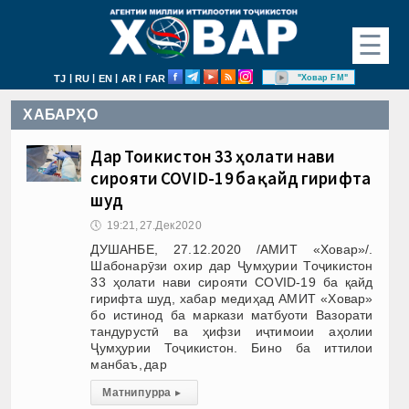
☰
|
|
|
|
"Ховар FM"
TJ
RU
EN
AR
FAR
ХАБАРҲО
Дар Тоҷикистон 33 ҳолати нави
сирояти COVID-19 ба қайд гирифта
шуд
🕔
19:21, 27.Дек 2020
ДУШАНБЕ, 27.12.2020 /АМИТ «Ховар»/.
Шабонарӯзи охир дар Ҷумҳурии Тоҷикистон
33 ҳолати нави сирояти COVID-19 ба қайд
гирифта шуд, хабар медиҳад АМИТ «Ховар»
бо истинод ба маркази матбуоти Вазорати
тандурустӣ ва ҳифзи иҷтимоии аҳолии
Ҷумҳурии Тоҷикистон. Бино ба иттилои
манбаъ, дар
Матни пурра
▸