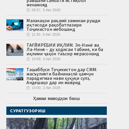
равшани саноатӣ истиқбол
менамояд
🕔
09:57, 5.Авг 2026
Малакаҳои рақамӣ заминаи рушди
иқтисоди рақобатпазири
Тоҷикистон мебошанд
🕔
11:30, 4.Авг 2026
ТАҒЙИРЁБИИ ИҚЛИМ. Эл-Нинё ва
Ла-Ниня – ду ҳодисаи табиие, ки ба
иқлими ҷаҳон таъсир мерасонанд
🕔
10:00, 4.Авг 2026
Ташаббуси Тоҷикистон дар СММ:
масъулияти байнинаслӣ ҳамчун
парадигмаи нави ҳуқуқи сулҳ.
Андешаҳо дар ин маврид
🕔
14:00, 2.Авг 2026
Ҳамаи маводҳои бахш
СУРАТГУЗОРИШ