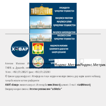
Агентии Миллии Иттилоотии Тоҷикистон
734018. ш. Душанбе, хиёбони Саъдии Шерозӣ,
16 тел.: +992 (37) 2385217, факс: +992 (37) 2232383
© Ҳамаи ҳуқуқ маҳфуз аст. Истифода ва паҳн кардани маводи сомона, дар кадом шакле набошад,
танҳо бо иҷозати хаттии роҳбарияти
АМИТ «Ховар»
имконпазир аст. Истинод ба
www.khovar.tj
ҳатмист. E-mail:
niat@khovar.tj
Омодакунандаи сомона:
Агентии рекламавии "adMedia"