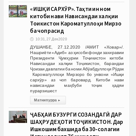
«ИШҚИ САРХӮР». Таҳти ин ном
китоби нави Нависандаи халқии
Тоҷикистон Кароматуллоҳи Мирзо
ба чоп расид
🕔
10:31, 27.Дек 2020
ДУШАНБЕ, 27.12.2020 /АМИТ «Ховар»/.
Нашриёти «Адиб» аз ҳисоби фонди захиравии
Президенти Ҷумҳурии Тоҷикистон китоби
Нависандаи халқии Тоҷикистон, барандаи
Ҷоизаи давлатии ба номи Абӯабдуллоҳи Рӯдак
Кароматуллоҳи Мирзоро бо унвони «Ишқи
сархӯр» аз чоп баровард. Китоби нави
нависандаи маҳбуби тоҷик ҳадяи
пурарзишест
Матни пурра
▸
ҶАБҲАИ БУЗУРГИ СОЗАНДАГӢ ДАР
ШАҲРУ ДЕҲОТИ ТОҶИКИСТОН. Дар
Ишкошим бахшида ба 30-солагии