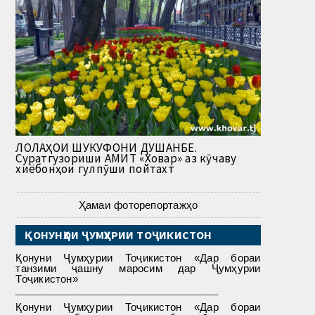
ЛОЛАҲОИ ШУКУФОНИ ДУШАНБЕ.
Суратгузориши АМИТ «Ховар» аз кӯчаву
хиёбонҳои гулпӯши пойтахт
Ҳамаи фоторепортажҳо
ҚОНУНҲОИ ҶУМҲУРИИ ТОҶИКИСТОН
Қонуни Ҷумҳурии Тоҷикистон «Дар бораи
танзими ҷашну маросим дар Ҷумҳурии
Тоҷикистон»
___________________________________
Қонуни Ҷумҳурии Тоҷикистон «Дар бораи