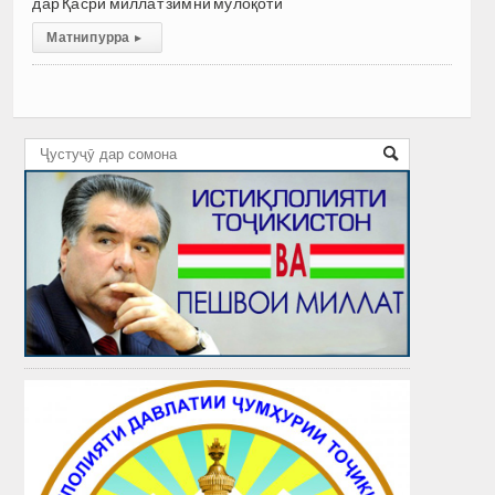
дар Қасри миллат зимни мулоқоти
Матни пурра
▸