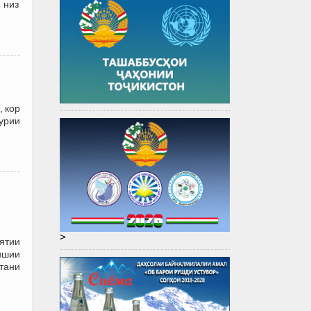
 низ
 кор
урии
>
ятии
ишии
тани