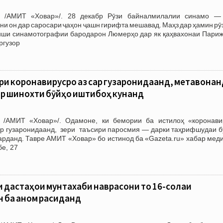
0 /АМИТ «Ховар»/. 28 декабр Рӯзи байналмилалии синамо —
ни он дар саросари ҷаҳон ҷашн гирифта мешавад. Маҳз дар ҳамин рӯ
иши синамотографии бародарон Люмерҳо дар як қаҳвахонаи Париж
ргузор
ри коронавирусро аз сар гузаронидаанд, метавонан
ар шинохти бӯйҳо иштибоҳ кунанд
 /АМИТ «Ховар»/. Одамоне, ки бемории ба истилоҳ «коронави
сар гузаронидаанд, зери таъсири паросмия — дарки таҳрифшудаи б
рданд. Тавре АМИТ «Ховар» бо истинод ба «Gazeta.ru» хабар меди
бе, 27
 дастаҳои мунтахаби наврасони то 16-солаи
н ба анҷом расиданд