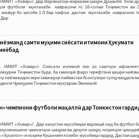
 /АМИТ «Ховар»/. Дар Варзишгоҳи марказии шаҳри Душанбе бози д
ҳои футболи мунтахаби наврасони то 16-солаи Тоҷикистон ва 
и мазкур бо ҳисоби 1:0 бар нафъи дастаи мунтахаби наврасони то
 Дар
иёзманд самти муҳими сиёсати иҷтимоии Ҳукумати
 меёбад
. /АМИТ «Ховар»/. Сиёсати иҷтимоӣ яке аз самтҳои афзалият
умҳурии Тоҷикистон буда, ба ғамхорӣ фаро гирифтани қишри ниёзм
ну ниёзмандон зери таваҷҷуҳи пайвастаи Асосгузори сулҳу ваҳдати 
иденти Ҷумҳурии Тоҷикистон муҳтарам Эмомалӣ
» чемпиони футболи маҳаллӣ дар Тоҷикистон гарди
/АМИТ «Ховар»/. Дар нахустин мусобиқаи варзишӣ оид ба футбол б
 аҳолинишини ҷамоатҳои шаҳрак ва деҳоти шаҳру ноҳияҳои ҷумҳурӣ
и «Ҳосилот»-и ноҳияи Кӯшониён ғолиби мусобиқа гардид. Дастаи ша