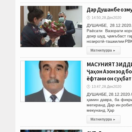
Дар Душанбе озму
🕔
14:50, 28.Дек 2020
ДУШАНБЕ, 28.12.2020
Раёсати Вазорати кор
доир шуд, ҷамъбаст га
нозиротӣ-ташкилии РВ
Матни пурра
▸
МАСУНИЯТ ЗИДДИ 
Ҷаҳон Азонзод бо
ёфтани он суҳбат
🕔
13:47, 28.Дек 2020
ДУШАНБЕ, 28.12.2020 /
ҳамин давра, ба фикр
мегиранд. Дар ин роби
мекунанд. Ҳар
Матни пурра
▸