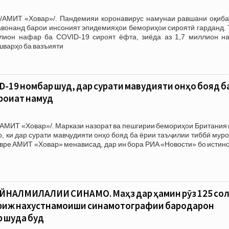
/АМИТ «Ховар»/. Пандемияи коронавирус намунаи равшани оқиба
авонанд барои инсоният эпидемияҳои бемориҳои сироятӣ гарданд. 
лион нафар ба COVID-19 сироят ёфта, зиёда аз 1,7 миллион н
шварҳо ба вазъияти
D-19 номбар шуд, дар сурати мавҷудияти онҳо бояд б
роҷиат намуд
АМИТ «Ховар»/. Маркази назорат ва пешгирии бемориҳои Британия 
, ки дар сурати мавҷудияти онҳо бояд ба ёрии таъҷилии тиббӣ мур
авре АМИТ «Ховар» менависад, дар ин бора РИА «Новости» бо истин
ЙНАЛМИЛАЛИИ СИНАМО. Маҳз дар ҳамин рӯз 125 со
риж нахустнамоиши синамотографии бародарон
 шуда буд