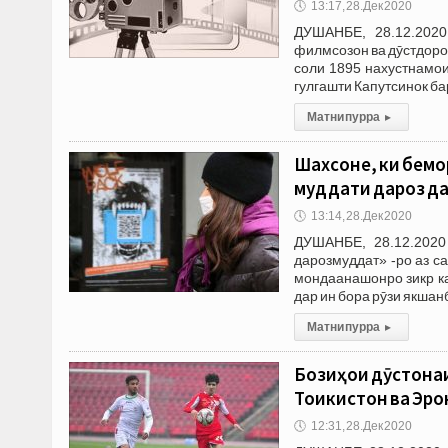
🕔
13:17, 28.Дек 2020
ДУШАНБЕ, 28.12.202
филмсозон ва дӯстдоро
соли 1895 нахустнамо
гулгашти Капутсинок ба
Матни пурра
▸
Шахсоне, ки бемо
муддати дароз д
🕔
13:14, 28.Дек 2020
ДУШАНБЕ, 28.12.2020
дарозмуддат» -ро аз 
мондаанашонро зикр ка
дар ин бора рӯзи якшан
Матни пурра
▸
Бозиҳои дӯстонаи
Тоҷикистон ва Эро
🕔
12:31, 28.Дек 2020