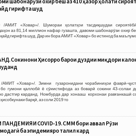
воми шабонарӯзи охир беш аз 410 ҳазор ҳолати сироя
айд гирифта шуд
0 /АМИТ «Ховар»/. Шумораи ҳолатҳои тасдиқшудаи сироятёб
ҷаҳон аз 81,14 миллион нафар гузашта, давоми шабонарӯзи охир б
а қайд гирифта шуд. Дар ин бора АМИТ «Ховар» бо истинод ба маълум
Д. Сокинони Ҳисорро барои дуздии миқдори кало
муданд
 /АМИТ «Ховар»/. Зимни гузаронидани чорабиниҳои фаврӣ-ҷуст
бо гумони қаллобӣ ё сӯиистифода аз боварӣ сокини 43-солаи д
о дастгир карданд. Номбурда дар хонааш корхонаи равғанкашӣ со
ҳисобкунаки барқӣ, аз соли 2019 то
ПАНДЕМИЯИ COVID-19. СММ бори аввал Рӯзи
одагӣ ба эпидемияро таҷлил кард