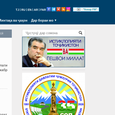
|
|
|
|
"Ховар FM"
TJ
RU
EN
AR
FAR
Минтақа ва ҷаҳон
Дар бораи мо
осӣ
олати
екабр
лат,