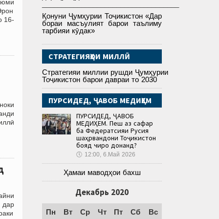
уюми
___________________________________
Эрон
Қонуни Ҷумҳурии Тоҷикистон «Дар
 16-
бораи масъулият барои таълиму
тарбияи кӯдак»
СТРАТЕГИЯҲОИ МИЛЛӢ
Стратегияи миллии рушди Ҷумҳурии
Тоҷикистон барои давраи то 2030
ПУРСИДЕД, ҶАВОБ МЕДИҲЕМ
ноки
анди
ПУРСИДЕД, ҶАВОБ
миллӣ
МЕДИҲЕМ. Пеш аз сафар
ба Федератсияи Русия
шаҳрвандони Тоҷикистон
бояд чиро донанд?
🕔
12:00, 6.Май 2026
д
Ҳамаи маводҳои бахш
Декабрь 2020
айни
 дар
Пн
Вт
Ср
Чт
Пт
Сб
Вс
ҳраки