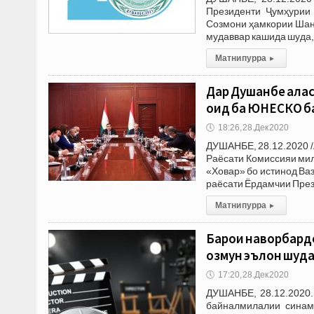
Президенти Ҷумҳурии
Созмони ҳамкории Шанх
мудаввар кашида шуда,
Матни пурра
▸
Дар Душанбе ҷала
оид ба ЮНЕСКО б
🕔
18:26, 28.Дек 2020
ДУШАНБЕ, 28.12.2020 /
Раёсати Комиссияи ми
«Ховар» бо истинод Ва
раёсати Ёрдамчии Пре
Матни пурра
▸
Барои наворбард
озмун эълон шуд
🕔
17:20, 28.Дек 2020
ДУШАНБЕ, 28.12.2020.
байналмилалии синам