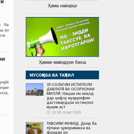
ти
Ҳама наворҳо
ӣ ба
еш аз
оти
ни
Ҳамаи маводҳои бахш
МУСОҲИБА ВА ТАҲЛИЛ
уҷӯӣ
35-СОЛАГИИ ИСТИҚЛОЛИ
еҳаи
ДАВЛАТӢ ВА ОСОРХОНАИ
хта,
МИЛЛӢ. Нақши ин ниҳод
дар ҳифзу муаррифии
дастовардҳои истиқлол
муҳим аст
🕔
15:39, 8.Авг 2026
ТАВСИЯИ МУФИД. Доир ба
пӯпаки ҷуворимакка ва
фоидаи он