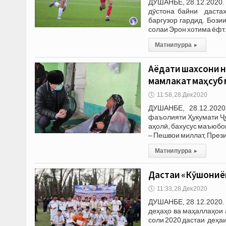
ДУШАНБЕ, 28.12.2020.
дӯстона байни даста
баргузор гардид. Бози
солаи Эрон хотима ёфт.
Матни пурра
▸
Аёдати шахсони н
мамлакат маҳсуб
🕔
11:58, 28.Дек 2020
ДУШАНБЕ, 28.12.2020
фаъолияти Ҳукумати Ҷ
аҳолӣ, бахусус маъюбо
– Пешвои миллат, През
Матни пурра
▸
Дастаи «Кӯшониён
🕔
11:33, 28.Дек 2020
ДУШАНБЕ, 28.12.2020. 
деҳаҳо ва маҳаллаҳои
соли 2020 дастаи деҳа