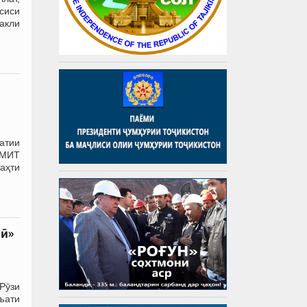
сиси
акли
батии
АМИТ
таҳти
нӣ»
Рӯзи
ъати