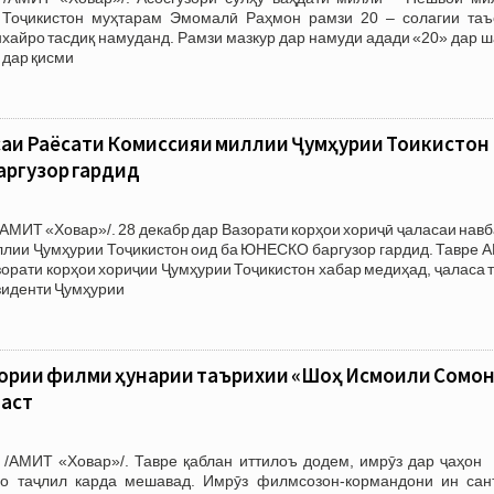
 Тоҷикистон муҳтарам Эмомалӣ Раҳмон рамзи 20 – солагии таъ
айро тасдиқ намуданд. Рамзи мазкур дар намуди адади «20» дар ш
 дар қисми
саи Раёсати Комиссияи миллии Ҷумҳурии Тоҷикистон
аргузор гардид
АМИТ «Ховар»/. 28 декабр дар Вазорати корҳои хориҷӣ ҷаласаи нав
ллии Ҷумҳурии Тоҷикистон оид ба ЮНЕСКО баргузор гардид. Тавре 
зорати корҳои хориҷии Ҷумҳурии Тоҷикистон хабар медиҳад, ҷаласа 
зиденти Ҷумҳурии
ории филми ҳунарии таърихии «Шоҳ Исмоили Сомо
ааст
 /АМИТ «Ховар»/. Тавре қаблан иттилоъ додем, имрӯз дар ҷаҳон 
о таҷлил карда мешавад. Имрӯз филмсозон-кормандони ин сан