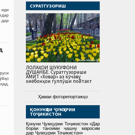
СУРАТГУЗОРИШ
 иди
з дар
 дар
д
ЛОЛАҲОИ ШУКУФОНИ
ДУШАНБЕ. Суратгузориши
руси
АМИТ «Ховар» аз кӯчаву
ӯйҳо
хиёбонҳои гулпӯши пойтахт
ҳад,
Ҳамаи фоторепортажҳо
ҚОНУНҲОИ ҶУМҲУРИИ
ТОҶИКИСТОН
Қонуни Ҷумҳурии Тоҷикистон «Дар
бораи танзими ҷашну маросим
дар Ҷумҳурии Тоҷикистон»