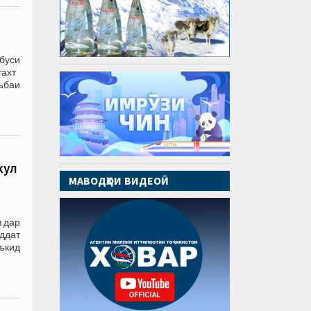
буси
тахт
ъбаи
кул
МАВОДҲОИ ВИДЕОӢ
з дар
ддат
аъкид