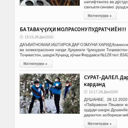
шигифтангез ва дӯстд
санъати синамо рушд н
Матни пурра
▸
БА ТАВАҶҶУҲИ МОЛРАСОНУ ПУДРАТЧИЁН!!!
🕔
15:23, 28.Дек 2020
ДАЪВАТНОМАИ ИШТИРОК ДАР ОЗМУНИ ХАРИД Комиссияҳои 
ва хизматрасонии назди Ҳукумати Ҷумҳурии Тоҷикистон
Тоҷикистон, шаҳри Хуҷанд, кӯчаи Фирдавси №128 тел: 834
Матни пурра
▸
СУРАТ-ДАЛЕЛ. Дар
карданд
🕔
15:17, 28.Дек 2020
ДУШАНБЕ, 28.12.2020
«Пайравони Пешвои м
ҳудуди шаҳри Душанбе
дарахтон аз бориши зиё
Матни пурра
▸