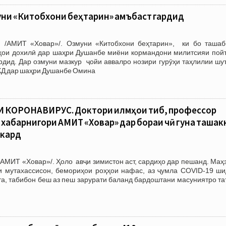
ни «Китобхони беҳтарин» ҷамъбаст гардид
. /АМИТ «Ховар»/. Озмуни «Китобхони беҳтарин», ки бо ташаб
ҳои дохилӣ дар шаҳри Душанбе миёни кормандони милитсияи пой
рдид. Дар озмуни мазкур ҷойи аввалро нозири гурӯҳи таҳлилии шу
КД дар шаҳри Душанбе Омина
КОРОНАВИРУС. Доктори илмҳои тиб, профессор
 хабарнигори АМИТ «Ховар» дар бораи чӣ гуна ташак
 кард
АМИТ «Ховар»/. Ҳоло авҷи зимистон аст, сардиҳо дар пешанд. Маҳ
и мутахассисон, бемориҳои роҳҳои нафас, аз ҷумла COVID-19 ши
та, табибон беш аз пеш зарурати баланд бардоштани масуниятро т