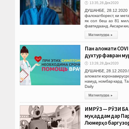
🕔
13:35, 28.Дек 2020
ДУШАНБЕ, 28.12.2020 
фалокатборест, ки мет
як сол беш аз 81 мил
фавтидаанд. Аксари ки
Матни пурра
▸
Панҷ аломати COVI
духтур фавран му
🕔
13:28, 28.Дек 2020
ДУШАНБЕ, 28.12.2020 /
аломати коронавирусро
намуд, номбар кард. Т
Daily
Матни пурра
▸
ИМРӮЗ — РӮЗИ БА
муқаддам дар Па
Люмерҳо баргузор