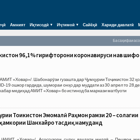
иҷӣ
Амният
Иқтисодӣ
Иҷтимоӣ
Сайёҳӣ
Хариди давлатӣ
Ба саҳифаи ас
ҷикистон 96,1% гирифторони коронавируси нав шифо
АМИТ «Ховар»/. Шабонарӯзи гузашта дар Ҷумҳурии Тоҷикистон 32 ҳ
D-19 ошкор гардида, шумораи онҳо дар муддати аз 30 апрел то 28 д
 хабар медиҳад АМИТ «Ховар» бо истинод ба маркази матбуоти
рии Тоҷикистон Эмомалӣ Раҳмон рамзи 20 – солагии
 ҳамкории Шанхайро тасдиқ намуданд
/АМИТ «Ховар»/. Асосгузори сулҳу ваҳдати миллӣ – Пешвои мил