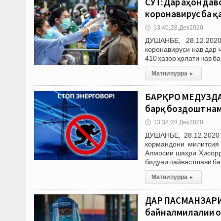
СУТ: Дар ҷаҳон да
коронавирус ба қ
🕔
13:40, 28.Дек 2020
ДУШАНБЕ, 28.12.202
коронавируси нав дар 
410 ҳазор ҳолати нав б
Матни пурра
▸
БАРҚРО МЕДУЗДАН
барқ боздошт на
🕔
13:38, 28.Дек 2020
ДУШАНБЕ, 28.12.2020
кормандони милитсия 
Алмосии шаҳри Ҳисорр
бидуни пайвастшавӣ ба 
Матни пурра
▸
ДАР ПАСМАНЗАРИ 
байналмилалии ом