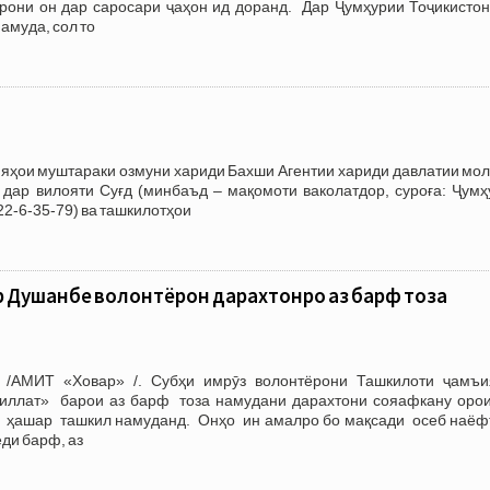
орони он дар саросари ҷаҳон ид доранд. Дар Ҷумҳурии Тоҷикистон
амуда, сол то
муштараки озмуни хариди Бахши Агентии хариди давлатии мол,
 дар вилояти Суғд (минбаъд – мақомоти ваколатдор, суроға: Ҷумҳ
22-6-35-79) ва ташкилотҳои
 Душанбе волонтёрон дарахтонро аз барф тоза
 /АМИТ «Ховар» /. Субҳи имрӯз волонтёрони Ташкилоти ҷамъи
иллат» барои аз барф тоза намудани дарахтони сояафкану оро
 ҳашар ташкил намуданд. Онҳо ин амалро бо мақсади осеб наёф
ди барф, аз