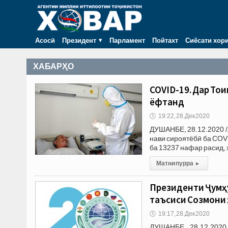
Асосӣ
Президент
Парламент
Пойтахт
Сиёсати хор
ХАБАРҲО
COVID-19. Дар То
ёфтанд
🕔
19:22, 28.Дек 2020
ДУШАНБЕ, 28.12.2020 /
нави сироятёбӣ ба COVI
ба 13237 нафар расид,
Матни пурра
▸
Президенти Ҷумҳу
таъсиси Созмони
🕔
19:17, 28.Дек 2020
ДУШАНБЕ, 28.12.2020 