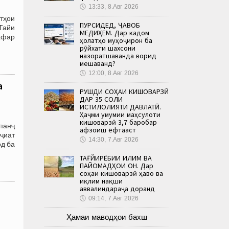
🕔
13:33, 8.Авг 2026
тҳои
ПУРСИДЕД, ҶАВОБ
Тайи
МЕДИҲЕМ. Дар кадом
афар
ҳолатҳо муҳоҷирон ба
рӯйхати шахсони
назоратшаванда ворид
мешаванд?
🕔
12:00, 8.Авг 2026
а
РУШДИ СОҲАИ КИШОВАРЗӢ
ДАР 35 СОЛИ
ИСТИҚЛОЛИЯТИ ДАВЛАТӢ.
Ҳаҷми умумии маҳсулоти
кишоварзӣ 3,7 баробар
панҷ
афзоиш ёфтааст
оҷиат
🕔
14:30, 7.Авг 2026
од ба
ТАҒЙИРЁБИИ ИҚЛИМ ВА
ПАЙОМАДҲОИ ОН. Дар
соҳаи кишоварзӣ ҳаво ва
иқлим нақши
аввалиндараҷа доранд
л
🕔
09:14, 7.Авг 2026
Ҳамаи маводҳои бахш