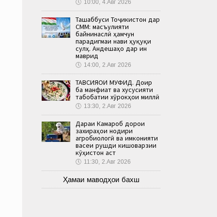
🕔
10:00, 4.Авг 2026
Ташаббуси Тоҷикистон дар
СММ: масъулияти
байнинаслӣ ҳамчун
парадигмаи нави ҳуқуқи
сулҳ. Андешаҳо дар ин
маврид
🕔
14:00, 2.Авг 2026
ТАВСИЯҲОИ МУФИД. Доир
ба манфиат ва хусусияти
табобатии хӯрокҳои миллӣ
🕔
13:30, 2.Авг 2026
Дараи Камароб дорои
захираҳои нодири
агробиологӣ ва имконияти
васеи рушди кишоварзии
кӯҳистон аст
🕔
11:30, 2.Авг 2026
Ҳамаи маводҳои бахш