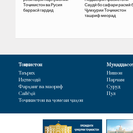
Тоҷикистон ва Русия
Саудӣ бо сафари расмӣ 
баррасӣ гардид
Ҷумҳурии Тоҷикистон
ташриф меорад
Тоҷикистон
Муқаддасо
Таърих
Нишон
Иқтисодӣ
Парчам
Фарҳанг ва маориф
Суруд
Сайёҳӣ
Пул
Тоҷикистон ва ҷомеаи ҷаҳон