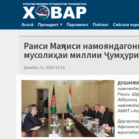
Асосӣ
Президент
Парламент
Пойтахт
Сиёсати хор
Раиси Маҷлиси намояндагон
мусолиҳаи миллии Ҷумҳури
Декабрь 21, 2020 13:10
ДУШАНБЕ,
намоянда
Раиси Шӯ
Абдуллоҳ
намоянда
АМИТ «Хов
Дар мулоқ
Афғонист
муносибат