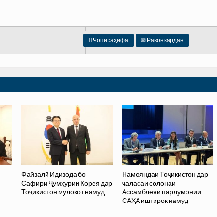

Чопи саҳифа
✉
Равон кардан
Файзалӣ Идизода бо
Намояндаи Тоҷикистон дар
Сафири Ҷумҳурии Корея дар
ҷаласаи солонаи
Тоҷикистон мулоқот намуд
Ассамблеяи парлумонии
САҲА иштирок намуд