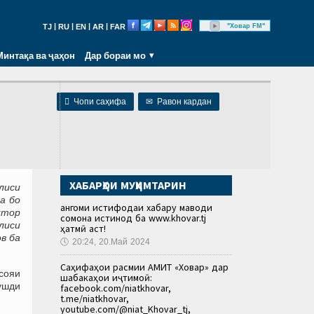
|
|
|
|
"Ховар FM"
TJ
RU
EN
AR
FAR
Минтақа ва ҷаҳон
Дар бораи мо
и

Чопи саҳифа
✉
Равон кардан
ХАБАРҲОИ МУҲИМТАРИН
лиси
а бо
Ҳангоми истифодаи хабару маводи
ктор
сомона истинод ба www.khovar.tj
лиси
ҳатмӣ аст!
в ба
🕔
20:24, 20.Май 2024
Саҳифаҳои расмии АМИТ «Ховар» дар
мсояи
шабакаҳои иҷтимоӣ:
ушди
facebook.com/niatkhovar,
t.me/niatkhovar,
youtube.com/@niat_Khovar_tj,