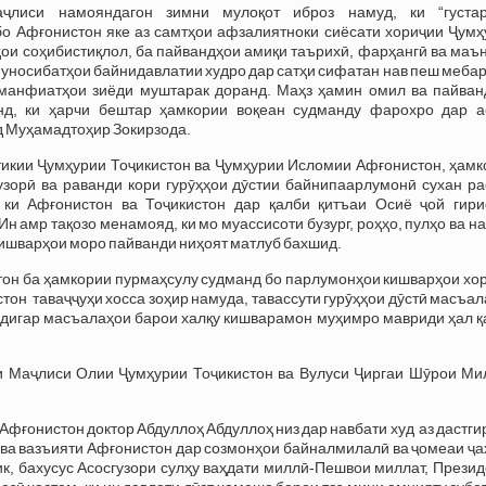
ҷлиси намояндагон зимни мулоқот иброз намуд, ки “густа
бо Афғонистон яке аз самтҳои афзалиятноки сиёсати хориҷии Ҷумҳ
ҳои соҳибистиқлол, ба пайвандҳои амиқи таърихӣ, фарҳангӣ ва маъ
 муносибатҳои байнидавлатии худро дар сатҳи сифатан нав пеш меба
з манфиатҳои зиёди муштарак доранд. Маҳз ҳамин омил ва пайван
нд, ки ҳарчи бештар ҳамкории воқеан судманду фарохро дар а
д Муҳамадтоҳир Зокирзода.
тикии Ҷумҳурии Тоҷикистон ва Ҷумҳурии Исломии Афғонистон, ҳамк
узорӣ ва раванди кори гурӯҳҳои дӯстии байнипаарлумонӣ сухан ра
ки Афғонистон ва Тоҷикистон дар қалби қитъаи Осиё ҷой гири
н амр тақозо менамояд, ки мо муассисоти бузург, роҳҳо, пулҳо ва н
кишварҳои моро пайванди ниҳоят матлуб бахшид.
он ба ҳамкории пурмаҳсулу судманд бо парлумонҳои кишварҳои хор
он таваҷҷуҳи хосса зоҳир намуда, тавассути гурӯҳҳои дӯстӣ масъа
а дигар масъалаҳои барои халқу кишварамон муҳимро мавриди ҳал 
и Маҷлиси Олии Ҷумҳурии Тоҷикистон ва Вулуси Ҷиргаи Шӯрои Ми
ғонистон доктор Абдуллоҳ Абдуллоҳ низ дар навбати худ аз дастги
 ва вазъияти Афғонистон дар созмонҳои байналмилалӣ ва ҷомеаи ҷ
ҷик, бахусус Асосгузори сулҳу ваҳдати миллӣ-Пешвои миллат, Прези