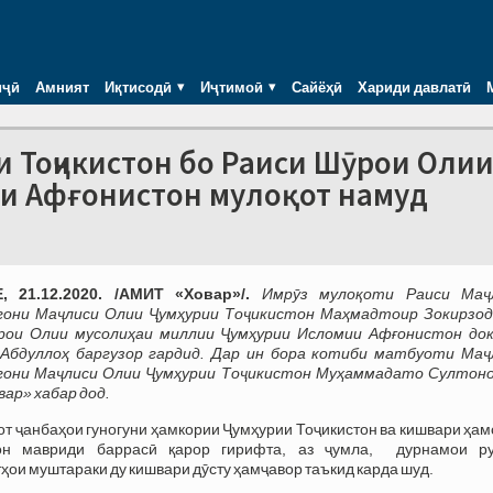
иҷӣ
Амният
Иқтисодӣ
Иҷтимоӣ
Сайёҳӣ
Хариди давлатӣ
и Тоҷикистон бо Раиси Шӯрои Оли
и Афғонистон мулоқот намуд
 21.12.2020. /АМИТ «Ховар»/.
Имрӯз мулоқоти Раиси Маҷ
гони Маҷлиси Олии Ҷумҳурии Тоҷикистон Маҳмадтоир Зокирзод
рои Oлии мусолиҳаи миллии Ҷумҳурии Исломии Афғонистон до
 Абдуллоҳ баргузор гардид. Дар ин бора котиби матбуоти Маҷ
гони Маҷлиси Олии Ҷумҳурии Тоҷикистон Муҳаммадато Султоно
ар» хабар дод.
от ҷанбаҳои гуногуни ҳамкории Ҷумҳурии Тоҷикистон ва кишвари ҳа
он мавриди баррасӣ қарор гирифта, аз ҷумла, дурнамои р
ҳои муштараки ду кишвари дӯсту ҳамҷавор таъкид карда шуд.