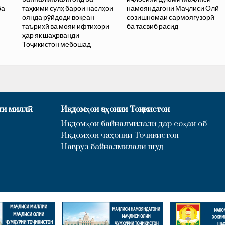
ба
таҳкими сулҳ барои наслҳои
намояндагони Маҷлиси Олӣ
оянда рӯйдоди воқеан
созишномаи сармоягузорӣ
таърихӣ ва мояи ифтихори
ба тасвиб расид
ҳар як шаҳрванди
Тоҷикистон мебошад
ти миллӣ
Иқдомҳои ҷаҳонии Тоҷикистон
Иқдомҳои байналмилалӣ дар соҳаи об
Иқдомҳои ҷаҳонии Тоҷикистон
Наврӯз байналмилалӣ шуд