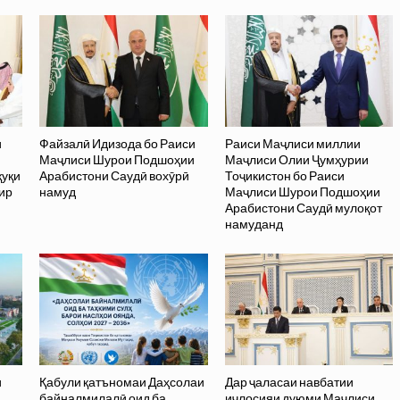
и
Файзалӣ Идизода бо Раиси
Раиси Маҷлиси миллии
Маҷлиси Шурои Подшоҳии
Маҷлиси Олии Ҷумҳурии
қуқи
Арабистони Саудӣ вохӯрӣ
Тоҷикистон бо Раиси
ир
намуд
Маҷлиси Шурои Подшоҳии
Арабистони Саудӣ мулоқот
намуданд
и
Қабули қатъномаи Даҳсолаи
Дар ҷаласаи навбатии
байналмилалӣ оид ба
иҷлосияи дуюми Маҷлиси