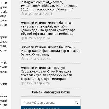
instagram.com/niat_khovar/,
риши
twitter.com/niatkhovar, Радиои Ховар
урии
101.5 fm, facebook.com/khovarfm/
навӣ,
🕔
08:23, 20.Май 2024
ранд.
дҳои
Эмомалӣ Раҳмон: Хизмат ба Ватан,
соси
яъне хизмати ҳарбӣ, мактаби
ҷавонмардӣ ва давраи ҳаматарафа
обутоб ёфтани ҷавонон мебошад
ории
🕔
08:24, 5.Апр 2024
фта,
фта,
Эмомалӣ Раҳмон: Хизмат ба Ватан –
ақбҳо
Модар қарзи фарзандии ҳар як ҷавон
ба ҳисоб меравад
🕔
17:18, 3.Апр 2024
иҷӣ,
лаҳои
Эмомалӣ Раҳмон: Ман ҳамчун
Сарфармондеҳи Олии Қувваҳои
қарор
Мусаллаҳ ҳар як сарбозро мисли
фарзанди худ дӯст медорам
🕔
11:27, 3.Апр 2024
ллии
Ҳамаи маводҳои бахш
рӣ ва
аҳонӣ
денти