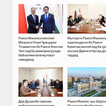
Раиси Маҷлиси миллии
Мулоқоти Раиси Маҷлис
Маҷлиси Олии Ҷумҳурии
намояндагон бо Раиси
Тоҷикистон бо Раиси Агентии
Кумитаи миллӣ оид ба ҳу
Чин оид ба ҳамкории рушди
инсони Давлати Қатар до
байналмилалӣ мулоқот
гардид
намуданд
Дар Душанбе тавсеаи
Раиси Маҷлис-аш-Шуро
робитаҳои парлумонии
Подшоҳии Арабистони