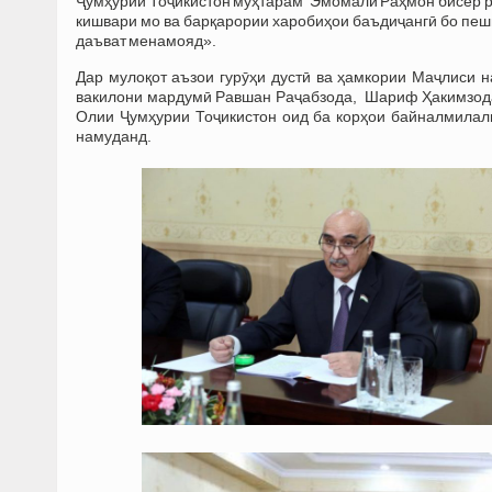
Ҷумҳурии Тоҷикистон муҳтарам Эмомалӣ Раҳмон бисёр роз
кишвари мо ва барқарории харобиҳои баъдиҷангӣ бо пеш
даъват менамояд».
Дар мулоқот аъзои гурӯҳи дустӣ ва ҳамкории Маҷлиси 
вакилони мардумӣ Равшан Раҷабзода, Шариф Ҳакимзода
Олии Ҷумҳурии Тоҷикистон оид ба корҳои байналмилал
намуданд.