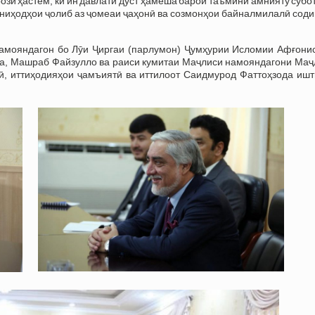
ӣ ҳастем, ки ин давлати дӯст ҳамеша барои таъмини амнияту субо
ниҳодҳои ҷолиб аз ҷомеаи ҷаҳонӣ ва созмонҳои байналмилалӣ соди
намояндагон бо Лӯи Ҷиргаи (парлумон) Ҷумҳурии Исломии Афғонис
, Машраб Файзулло ва раиси кумитаи Маҷлиси намояндагони Маҷ
ӣ, иттиҳодияҳои ҷамъиятӣ ва иттилоот Саидмурод Фаттоҳзода ишт