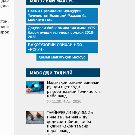
МАВЗӮЪҲОИ МАХСУС
т дар
қона
Паёми Президенти Ҷумҳурии
Тоҷикистон Эмомалӣ Раҳмон ба
Маҷлиси Олӣ
тон,
лиси
Даҳсолаи байналмилалии амал «Об
ирок
барои рушди устувор» солҳои 2018-
2028
БАҲОГУЗОРИИ ЛОИҲАИ НБО
«РОҒУН»
Ҳамаи мавзӯъҳои махсус
МАВОДҲОИ ТАҲЛИЛӢ
Малакаҳои рақамӣ заминаи
рушди иқтисоди
рақобатпазири Тоҷикистон
мебошанд
🕔
11:30, 4.Авг 2026
ТАҒЙИРЁБИИ ИҚЛИМ. Эл-
Нинё ва Ла-Ниня – ду
ҳодисаи табиие, ки ба
иқлими ҷаҳон таъсир
мерасонанд