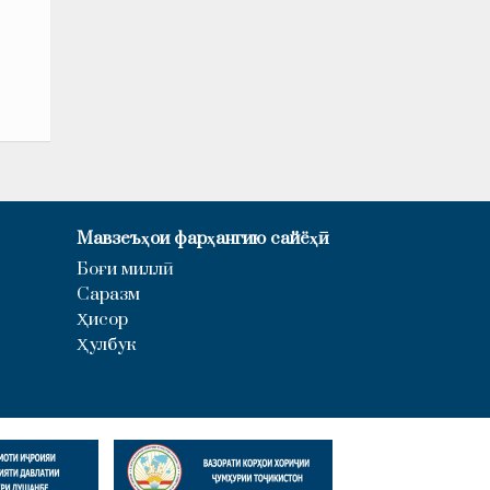
Мавзеъҳои фарҳангию сайёҳӣ
Боғи миллӣ
Саразм
Ҳисор
Ҳулбук