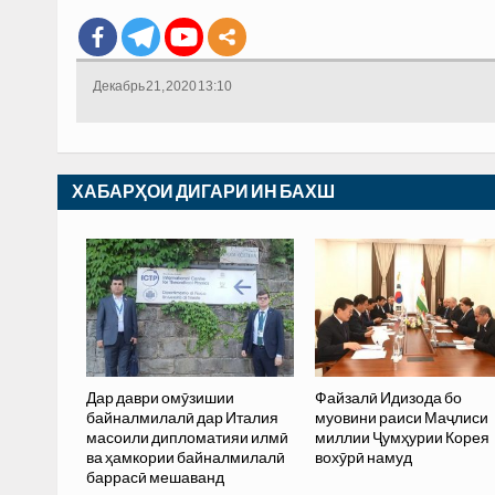
Декабрь 21, 2020 13:10
ХАБАРҲОИ ДИГАРИ ИН БАХШ
Дар даври омӯзишии
Файзалӣ Идизода бо
байналмилалӣ дар Италия
муовини раиси Маҷлиси
масоили дипломатияи илмӣ
миллии Ҷумҳурии Корея
ва ҳамкории байналмилалӣ
вохӯрӣ намуд
баррасӣ мешаванд