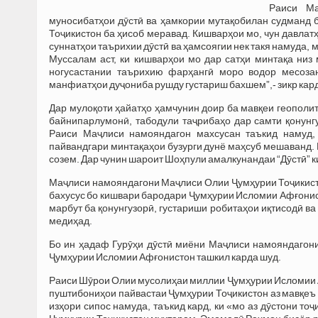
Раиси Ма
муносибатҳои дӯстӣ ва ҳамкории мутақобилан судманд 
Тоҷикистон ба ҳисоб меравад. Кишварҳои мо, чун давлат
суннатҳои таърихии дӯстӣ ва ҳамсоягии нек такя намуда,
Муссалам аст, ки кишварҳои мо дар сатҳи минтақа ни
ногусастании таърихию фарҳангӣ моро водор месоза
манфиатҳои дуҷониба рушду густариш бахшем”,- зикр кар
Дар мулоқоти ҳайатҳо ҳамчунин доир ба мавқеи геополи
байнипарлумонӣ, табодули таҷрибаҳо дар самти қонунг
Раиси Маҷлиси намояндагон махсусан таъкид намуд, 
пайвандгари минтақаҳои бузурги дунё маҳсуб мешаванд. И
созем. Дар чунин шароит Шоҳпули амалкунандаи “Дӯстӣ” 
Маҷлиси намояндагони Маҷлиси Олии Ҷумҳурии Тоҷикист
бахусус бо кишвари бародари Ҷумҳурии Исломии Афғонист
марбут ба қонунгузорӣ, густариши робитаҳои иқтисодӣ в
медиҳад.
Бо ин ҳадаф Гурӯҳи дӯстӣ миёни Маҷлиси намояндагон
Ҷумҳурии Исломии Афғонистон ташкил карда шуд.
Раиси Шӯрои Oлии мусолиҳаи миллии Ҷумҳурии Исломии Аф
пуштибониҳои пайвастаи Ҷумҳурии Тоҷикистон аз мавқеъ
изҳори сипос намуда, таъкид кард, ки «мо аз дӯстони то