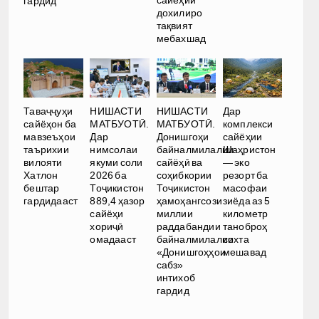
гардид
дохилиро
тақвият
мебахшад
Таваҷҷуҳи
НИШАСТИ
НИШАСТИ
Дар
сайёҳон ба
МАТБУОТӢ.
МАТБУОТӢ.
комплекси
мавзеъҳои
Дар
Донишгоҳи
сайёҳии
таърихии
нимсолаи
байналмилалии
Шаҳристон
вилояти
якуми соли
сайёҳӣ ва
— эко
Хатлон
2026 ба
соҳибкории
резорт ба
бештар
Тоҷикистон
Тоҷикистон
масофаи
гардидааст
889,4 ҳазор
ҳамоҳангсози
зиёда аз 5
сайёҳи
миллии
километр
хориҷӣ
раддабандии
таноброҳ
омадааст
байналмилалии
сохта
«Донишгоҳҳои
мешавад
сабз»
интихоб
гардид