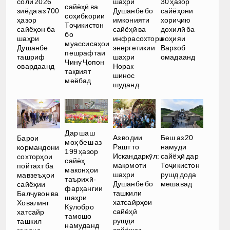
соли 2026
шаҳри
30 ҳазор
сайёҳӣ ва
зиёда аз 700
Душанбе бо
сайёҳони
соҳибкории
ҳазор
имконияти
хориҷию
Тоҷикистон
сайёҳон ба
сайёҳӣ ва
дохилӣ ба
бо
шаҳри
инфрасохтори
ноҳияи
муассисаҳои
Душанбе
энергетикии
Варзоб
пешрафтаи
ташриф
шаҳри
омадаанд
Чину Ҷопон
овардаанд
Норак
тақвият
шинос
меёбад
шуданд
Дар шаш
Аз водии
Беш аз 20
Барои
моҳ беш аз
Рашт то
намуди
кормандони
199 ҳазор
Искандаркӯл:
сайёҳӣ дар
сохторҳои
сайёҳ
мақомоти
Тоҷикистон
пойтахт ба
маконҳои
шаҳри
рушд дода
мавзеъҳои
таърихӣ-
Душанбе бо
мешавад
сайёҳии
фарҳангии
ташкили
Балҷувон ва
шаҳри
хатсайрҳои
Ховалинг
Кӯлобро
сайёҳӣ
хатсайр
тамошо
рушди
ташкил
намуданд
сайёҳии