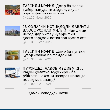
ТАВСИЯИ МУФИД. Доир ба тарзи
тайёр намудани зардолуи хушк
барои фасли зимистон
🕔
11:20, 9.Авг 2026
35-СОЛАГИИ ИСТИҚЛОЛИ ДАВЛАТӢ
ВА ОСОРХОНАИ МИЛЛӢ. Нақши ин
ниҳод дар ҳифзу муаррифии
дастовардҳои истиқлол муҳим аст
🕔
15:39, 8.Авг 2026
ТАВСИЯИ МУФИД. Доир ба пӯпаки
ҷуворимакка ва фоидаи он
🕔
13:33, 8.Авг 2026
ПУРСИДЕД, ҶАВОБ МЕДИҲЕМ. Дар
кадом ҳолатҳо муҳоҷирон ба
рӯйхати шахсони назоратшаванда
ворид мешаванд?
🕔
12:00, 8.Авг 2026
Ҳамаи маводҳои бахш