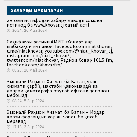
ХАБАРҲОИ МУҲИМТАРИН
Ҳангоми истифодаи хабару маводи сомона
истинод ба www.khovar.tj ҳатмӣ аст!
🕔
20:24, 20.Май 2024
Саҳифаҳои расмии АМИТ «Ховар» дар
шабакаҳои иҷтимоӣ: facebook.com/niatkhovar,
t.me/niatkhovar, youtube.com/@niat_Khovar_tj,
instagram.com/niat_khovar/,
twitter.com/niatkhovar, Радиои Ховар 101.5 fm,
facebook.com/khovarfm/
🕔
08:23, 20.Май 2024
Эмомалӣ Раҳмон: Хизмат ба Ватан, яъне
хизмати ҳарбӣ, мактаби ҷавонмардӣ ва
давраи ҳаматарафа обутоб ёфтани ҷавонон
мебошад
🕔
08:24, 5.Апр 2024
Эмомалӣ Раҳмон: Хизмат ба Ватан – Модар
қарзи фарзандии ҳар як ҷавон ба ҳисоб
меравад
🕔
17:18, 3.Апр 2024