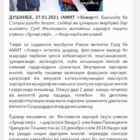
ДУШАНБЕ, 27.01.2021 /АМИТ «Ховар»/.
Бахшида ба
Солҳои рушди деҳот, сайёҳӣ ва ҳунарҳои мардумӣ дар
вилояти Суғд Фестивали вилоятии заргарӣ таҳти
унвони «Ҳунар омӯз…» доир карда мешавад.
Тавре аз хадамоти матбуоти Раиси вилояти Суғд ба
АМИТ «Ховар» иттилоъ доданд, фестивали мазкур бо
мақсади тарбияи ҳисси зебоипарастӣ, хештаншиносӣ,
ҳунармандӣ, ватандӯстӣ, эҳёи анъанаҳои миллӣ ва
оммавӣ гардонидани суннатҳои беҳтарини заргарии
миллӣ, тарғибу ташвиқи арзишҳои фарҳанги заргарӣ,
арҷгузорӣ ба меҳнати истеҳсолкунандаи маснуоти
заргарӣ ва муаррифии навъҳои гуногуни заргарии миллӣ
гузаронида мешавад. Озмун дар 2 давр: шаҳру ноҳияҳо
ва вилоятӣ доир гардида, ғолибон бо диплому
мукофотпулиҳои мақомоти иҷроияи ҳокимияти давлатии
вилояти Суғд қадрдонӣ карда мешаванд.
Ёдовар мешавем, ки Фестивали заргарӣ таҳти унвони
«Ҳунар омӯз…» дар асоси банди 1-уми Амри Президенти
Ҷумҳурии Тоҷикистон аз 13 декабри соли 2018 баҳри эҳё
ва рушди соҳаи заргарии миллӣ, коркарди сангҳои
ороишию қиматбаҳо ва омезиши онҳо бо дастовардҳои