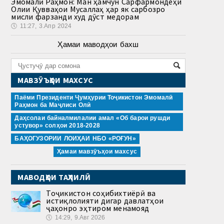
Эмомалӣ Раҳмон: Ман ҳамчун Сарфармондеҳи
Олии Қувваҳои Мусаллаҳ ҳар як сарбозро
мисли фарзанди худ дӯст медорам
🕔
11:27, 3.Апр 2024
Ҳамаи маводҳои бахш
МАВЗӮЪҲОИ МАХСУС
Паёми Президенти Ҷумҳурии Тоҷикистон Эмомалӣ
Раҳмон ба Маҷлиси Олӣ
Даҳсолаи байналмилалии амал «Об барои рушди
устувор» солҳои 2018-2028
БАҲОГУЗОРИИ ЛОИҲАИ НБО «РОҒУН»
Ҳамаи мавзӯъҳои махсус
МАВОДҲОИ ТАҲЛИЛӢ
Тоҷикистон соҳибихтиёрӣ ва
истиқлолияти дигар давлатҳои
ҷаҳонро эҳтиром менамояд
🕔
14:29, 9.Авг 2026