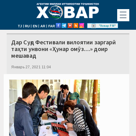
☰
|
|
|
|
"Ховар FM"
TJ
RU
EN
AR
FAR
Дар Суғд Фестивали вилоятии заргарӣ
таҳти унвони «Ҳунар омӯз…» доир
мешавад
Январь 27, 2021 11:04