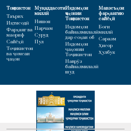
Тоҷикистон
Муқаддасоти
Иқдомҳои
Мавзеъҳои
миллӣ
ҷаҳонии
фарҳангию
Таърих
Тоҷикистон
сайёҳӣ
Нишон
Иқтисодӣ
Иқдомҳои
Боғи
Парчам
Фарҳанг ва
байналмилалӣ
миллӣ
маориф
Суруд
дар соҳаи об
Саразм
Сайёҳӣ
Пул
Иқдомҳои
Ҳисор
Тоҷикистон
ҷаҳонии
Ҳулбук
ва ҷомеаи
Тоҷикистон
ҷаҳон
Наврӯз
байналмилалӣ
шуд