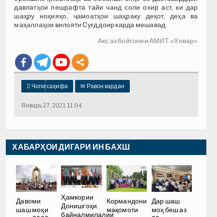
давлатҳои пешрафта тайи чанд соли охир аст, ки дар
шаҳру ноҳияҳо, ҷамоатҳои шаҳраку деҳот, деҳа ва
маҳаллаҳои вилояти Суғд доир карда мешавад.
Акс аз бойгонии АМИТ «Ховар»

Чопи саҳифа
✉
Равон кардан
Январь 27, 2021 11:04
ХАБАРҲОИ ДИГАРИ ИН БАХШ
Ҳамкории
Давоми
Кормандони
Дар шаш
Донишгоҳи
шаш моҳи
мақомоти
моҳ беш аз
байналмилалии