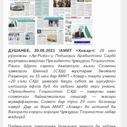
ДУШАНБЕ, 30.06.2021 /АМИТ «Ховар»/.
29 июн
рӯзномаи «Ар-Риёз»-и Подшоҳии Арабистони Саудӣ
муҳтавои мақолаи Президенти Ҷумҳурии Тоҷикистон,
Раиси Шӯрои сарони давлатҳои аъзои Созмони
ҳамкории Шанхай (СҲШ) муҳтарам Эмомалӣ
Раҳмонро, ки 15 июн дар АМИТ «Ховар» таҳти унвони
«20 соли СҲШ: ҳамкорӣ баҳри субот ва шукуфоӣ»
интишор ёфта буд, бо забони арабӣ зери унвони
«Президенти Тоҷикистон: СҲШ — намунаи нави
созмонҳои байналмилалии пешсаф — масири
муваффақонаи Созмон дар тӯли 20 сол» бознашр
намуд. Дар ин бора АМИТ «Ховар» бо истинод ба
Вазорати корҳои хориҷии Ҷумҳурии Тоҷикистон хабар
медиҳад.
Пайвандҳои электронии бознашри мақола ба забони