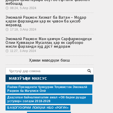
мебошад
🕔
08:24, 5.Апр 2024
Эмомалӣ Раҳмон: Хизмат ба Ватан – Модар
қарзи фарзандии ҳар як ҷавон ба ҳисоб
меравад
🕔
17:18, 3.Апр 2024
Эмомалӣ Раҳмон: Ман ҳамчун Сарфармондеҳи
Олии Қувваҳои Мусаллаҳ ҳар як сарбозро
мисли фарзанди худ дӯст медорам
🕔
11:27, 3.Апр 2024
Ҳамаи маводҳои бахш
МАВЗӮЪҲОИ МАХСУС
Паёми Президенти Ҷумҳурии Тоҷикистон Эмомалӣ
Раҳмон ба Маҷлиси Олӣ
Даҳсолаи байналмилалии амал «Об барои рушди
устувор» солҳои 2018-2028
БАҲОГУЗОРИИ ЛОИҲАИ НБО «РОҒУН»