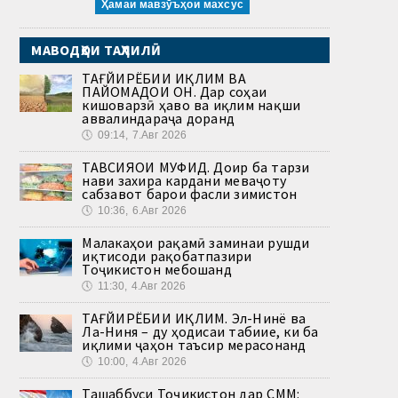
Ҳамаи мавзӯъҳои махсус
МАВОДҲОИ ТАҲЛИЛӢ
ТАҒЙИРЁБИИ ИҚЛИМ ВА
ПАЙОМАДҲОИ ОН. Дар соҳаи
кишоварзӣ ҳаво ва иқлим нақши
аввалиндараҷа доранд
🕔
09:14, 7.Авг 2026
ТАВСИЯҲОИ МУФИД. Доир ба тарзи
нави захира кардани меваҷоту
сабзавот барои фасли зимистон
🕔
10:36, 6.Авг 2026
Малакаҳои рақамӣ заминаи рушди
иқтисоди рақобатпазири
Тоҷикистон мебошанд
🕔
11:30, 4.Авг 2026
ТАҒЙИРЁБИИ ИҚЛИМ. Эл-Нинё ва
Ла-Ниня – ду ҳодисаи табиие, ки ба
иқлими ҷаҳон таъсир мерасонанд
🕔
10:00, 4.Авг 2026
Ташаббуси Тоҷикистон дар СММ: