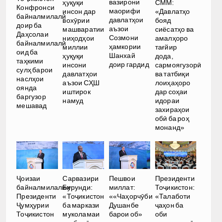
вазирони
ҳуқуқи
СММ:
Конфронси
маорифи
инсон дар
«Давлатҳо
байналмилалӣ
давлатҳои
вохӯрии
бояд
доир ба
аъзои
машваратии
сиёсатҳо ва
Даҳсолаи
Созмони
ниҳодҳои
амалҳоро
байналмилалӣ
ҳамкории
миллии
тағйир
оид ба
Шанхай
ҳуқуқи
дода,
таҳкими
доир гардид
инсони
сармоягузорӣ
сулҳ барои
давлатҳои
ва татбиқи
наслҳои
аъзои СҲШ
лоиҳаҳоро
оянда
иштирок
дар соҳаи
баргузор
намуд
идораи
мешавад
захираҳои
обӣ ба роҳ
монанд»
Ҷоизаи
Сарвазири
Пешвои
Президенти
байналмилалии
Бурунди:
миллат:
Тоҷикистон:
Президенти
«Тоҷикистон
««Чаҳорчӯби
«Талаботи
Ҷумҳурии
ба маркази
Душанбе
ҷаҳон ба
Тоҷикистон
муколамаи
барои об»
оби