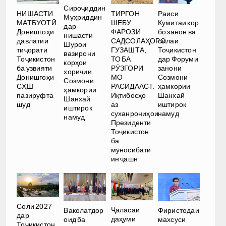
Сироҷиддин
НИШАСТИ
ТИРГОН
Раиси
Муҳриддин
МАТБУОТӢ.
ШЕБУ
Кумитаи кор
дар
Донишгоҳи
ФАРОЗИ
бо занон ва
нишасти
давлатии
САДСОЛАҲОРО
оилаи
Шурои
тиҷорати
ГУЗАШТА,
Тоҷикистон
вазирони
Тоҷикистон
ТО БА
дар Форуми
корҳои
ба узвияти
РӮЗГОРИ
занони
хориҷии
Донишгоҳи
МО
Созмони
Созмони
СҲШ
РАСИДААСТ.
ҳамкории
ҳамкории
пазируфта
Иқтибосҳо
Шанхай
Шанхай
шуд
аз
иштирок
иштирок
суханрониҳои
намуд
намуд
Президенти
Тоҷикистон
ба
муносибати
ин ҷашн
Соли 2027
Ҷаласаи
Ваколатдор
Фиристодаи
дар
даҳуми
оид ба
махсуси
Тоҷикистон