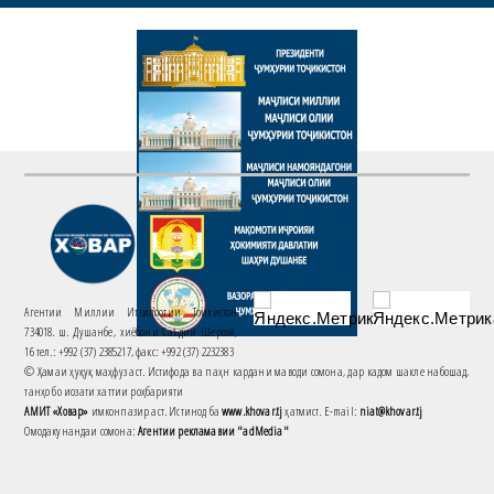
Агентии Миллии Иттилоотии Тоҷикистон
734018. ш. Душанбе, хиёбони Саъдии Шерозӣ,
16 тел.: +992 (37) 2385217, факс: +992 (37) 2232383
© Ҳамаи ҳуқуқ маҳфуз аст. Истифода ва паҳн кардани маводи сомона, дар кадом шакле набошад,
танҳо бо иҷозати хаттии роҳбарияти
АМИТ «Ховар»
имконпазир аст. Истинод ба
www.khovar.tj
ҳатмист. E-mail:
niat@khovar.tj
Омодакунандаи сомона:
Агентии рекламавии "adMedia"