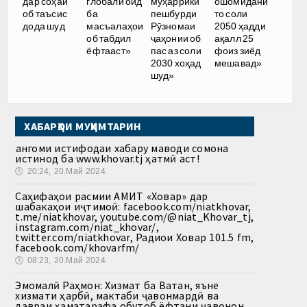
дар соҳаи
глобалӣ оид
муҳаррики
ошомиданӣ
об таъсис
ба
пешбурди
то соли
дода шуд
масъалаҳои
Рӯзномаи
2050 ҳадди
об табдил
ҷаҳонии об
ақалл 25
ёфтааст»
пас аз соли
фоиз зиёд
2030 хоҳад
мешавад»
шуд»
ХАБАРҲОИ МУҲИМТАРИН
Ҳангоми истифодаи хабару маводи сомона
истинод ба www.khovar.tj ҳатмӣ аст!
🕔
20:24, 20.Май 2024
Саҳифаҳои расмии АМИТ «Ховар» дар
шабакаҳои иҷтимоӣ: facebook.com/niatkhovar,
t.me/niatkhovar, youtube.com/@niat_Khovar_tj,
instagram.com/niat_khovar/,
twitter.com/niatkhovar, Радиои Ховар 101.5 fm,
facebook.com/khovarfm/
🕔
08:23, 20.Май 2024
Эмомалӣ Раҳмон: Хизмат ба Ватан, яъне
хизмати ҳарбӣ, мактаби ҷавонмардӣ ва
давраи ҳаматарафа обутоб ёфтани ҷавонон