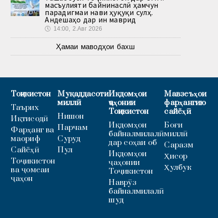
масъулияти байнинаслӣ ҳамчун
парадигмаи нави ҳуқуқи сулҳ.
Андешаҳо дар ин маврид
🕔
14:00, 2.Авг 2026
Ҳамаи маводҳои бахш
Тоҷикистон
Муқаддасоти
Иқдомҳои
Мавзеъҳои
миллӣ
ҷаҳонии
фарҳангию
Таърих
Тоҷикистон
сайёҳӣ
Нишон
Иқтисодӣ
Иқдомҳои
Боғи
Парчам
Фарҳанг ва
байналмилалӣ
миллӣ
маориф
Суруд
дар соҳаи об
Саразм
Сайёҳӣ
Пул
Иқдомҳои
Ҳисор
Тоҷикистон
ҷаҳонии
Ҳулбук
ва ҷомеаи
Тоҷикистон
ҷаҳон
Наврӯз
байналмилалӣ
шуд