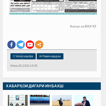
Аксҳо аз ВКХ ҶТ

Чопи саҳифа
✉
Равон кардан
Июнь 30, 2021 16:35
ХАБАРҲОИ ДИГАРИ ИН БАХШ