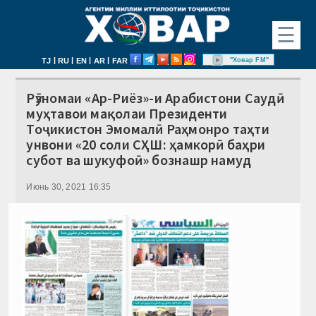
☰
|
|
|
|
"Ховар FM"
TJ
RU
EN
AR
FAR
Рӯзномаи «Ар-Риёз»-и Арабистони Саудӣ
муҳтавои мақолаи Президенти
Тоҷикистон Эмомалӣ Раҳмонро таҳти
унвони «20 соли СҲШ: ҳамкорӣ баҳри
субот ва шукуфоӣ» бознашр намуд
Июнь 30, 2021 16:35