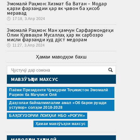
Эмомалӣ Раҳмон: Хизмат ба Ватан – Модар
қарзи фарзандии ҳар як ҷавон ба ҳисоб
меравад
🕔
17:18, 3.Апр 2024
Эмомалӣ Раҳмон: Ман ҳамчун Сарфармондеҳи
Олии Қувваҳои Мусаллаҳ ҳар як сарбозро
мисли фарзанди худ дӯст медорам
🕔
11:27, 3.Апр 2024
Ҳамаи маводҳои бахш
МАВЗӮЪҲОИ МАХСУС
Паёми Президенти Ҷумҳурии Тоҷикистон Эмомалӣ
Раҳмон ба Маҷлиси Олӣ
Даҳсолаи байналмилалии амал «Об барои рушди
устувор» солҳои 2018-2028
БАҲОГУЗОРИИ ЛОИҲАИ НБО «РОҒУН»
Ҳамаи мавзӯъҳои махсус
МАВОДҲОИ ТАҲЛИЛӢ