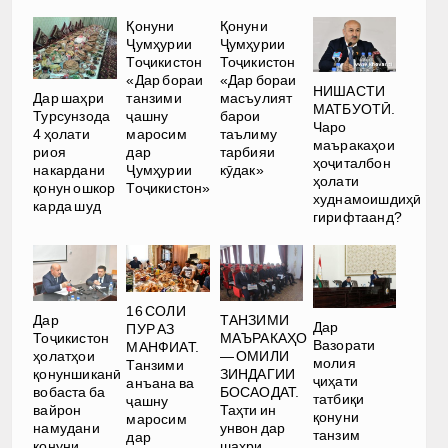
Қонуни
Қонуни
Ҷумҳурии
Ҷумҳурии
Тоҷикистон
Тоҷикистон
«Дар бораи
«Дар бораи
НИШАСТИ
танзими
масъулият
Дар шаҳри
МАТБУОТӢ.
ҷашну
барои
Турсунзода
Чаро
маросим
таълиму
4 ҳолати
маъракаҳои
дар
тарбияи
риоя
ҳоҷиталбон
Ҷумҳурии
кӯдак»
накардани
ҳолати
Тоҷикистон»
қонун ошкор
худнамоишдиҳӣ
карда шуд
гирифтаанд?
16 СОЛИ
Дар
ТАНЗИМИ
Дар
ПУР АЗ
Тоҷикистон
МАЪРАКАҲО
Вазорати
МАНФИАТ.
ҳолатҳои
— ОМИЛИ
молия
Танзими
қонуншиканӣ
ЗИНДАГИИ
ҷиҳати
анъана ва
вобаста ба
БОСАОДАТ.
татбиқи
ҷашну
вайрон
Таҳти ин
қонуни
маросим
намудани
унвон дар
танзим
дар
қонуни
шаҳри