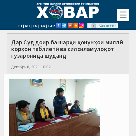
☰
|
|
|
|
"Ховар FM"
TJ
RU
EN
AR
FAR
Дар Суғд доир ба шарҳи қонунҳои миллӣ
корҳои таблиғотӣ ва силсиламулоқот
гузаронида шуданд
Декабрь 6, 2021 10:02