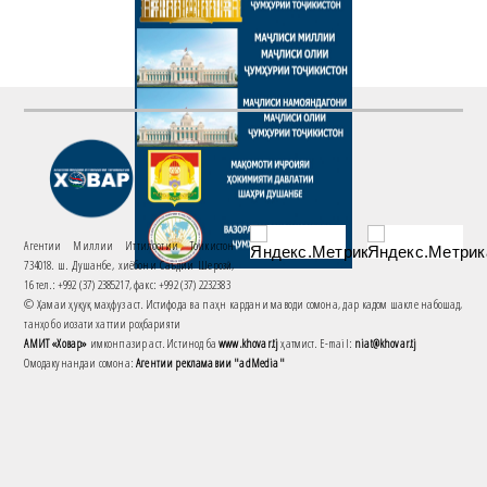
Агентии Миллии Иттилоотии Тоҷикистон
734018. ш. Душанбе, хиёбони Саъдии Шерозӣ,
16 тел.: +992 (37) 2385217, факс: +992 (37) 2232383
© Ҳамаи ҳуқуқ маҳфуз аст. Истифода ва паҳн кардани маводи сомона, дар кадом шакле набошад,
танҳо бо иҷозати хаттии роҳбарияти
АМИТ «Ховар»
имконпазир аст. Истинод ба
www.khovar.tj
ҳатмист. E-mail:
niat@khovar.tj
Омодакунандаи сомона:
Агентии рекламавии "adMedia"