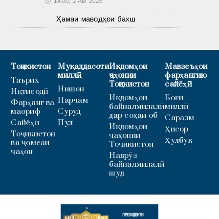
🕔
14:00, 2.Авг 2026
Ҳамаи маводҳои бахш
Тоҷикистон
Муқаддасоти
Иқдомҳои
Мавзеъҳои
миллӣ
ҷаҳонии
фарҳангию
Таърих
Тоҷикистон
сайёҳӣ
Нишон
Иқтисодӣ
Иқдомҳои
Боғи
Парчам
Фарҳанг ва
байналмилалӣ
миллӣ
маориф
Суруд
дар соҳаи об
Саразм
Сайёҳӣ
Пул
Иқдомҳои
Ҳисор
Тоҷикистон
ҷаҳонии
Ҳулбук
ва ҷомеаи
Тоҷикистон
ҷаҳон
Наврӯз
байналмилалӣ
шуд