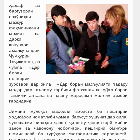
Ҳадаф аз
баргузории
вохӯриҳои
мазкур
фаҳмонидани
моҳият ва
дарки
қонунҳои
амалкунандаи
Ҷумҳурии
Тоҷикистон, аз
ҷумла «Дар
бораи
пешгирии
зӯроварӣ дар оила», «Дар бораи масъулияти падару
модар дар таълиму тарбияи фарзанд» ва «Дар бораи
танзими анъана ва ҷашну маросими миллӣ» арзёбӣ
гардиданд.
Зимини мулоқот масоили вобаста ба пешгирии
ҳодисаҳои номатлуби ҷомеа, бахусус хушунат дар оила,
ҷудошавии оилаҳои ҷавон, ҷинояту ҷинояткорӣ миёни
занон ва ҷавонону ноболиғон, пешгирии омилҳои
шомилшавӣ ба гурӯҳҳои экстремистию террористӣ,
муқовимат ба савдои одамон, пешгирии пӯшиши сару