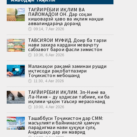
ТАҒЙИРЁБИИ ИҚЛИМ ВА
ПАЙОМАДҲОИ ОН. Дар соҳаи
кишоварзӣ ҳаво ва иқлим нақши
аввалиндараҷа доранд
🕔
09:14, 7.Авг 2026
ТАВСИЯҲОИ МУФИД. Доир ба тарзи
нави захира кардани меваҷоту
сабзавот барои фасли зимистон
🕔
10:36, 6.Авг 2026
Малакаҳои рақамӣ заминаи рушди
иқтисоди рақобатпазири
Тоҷикистон мебошанд
🕔
11:30, 4.Авг 2026
ТАҒЙИРЁБИИ ИҚЛИМ. Эл-Нинё ва
Ла-Ниня – ду ҳодисаи табиие, ки ба
иқлими ҷаҳон таъсир мерасонанд
🕔
10:00, 4.Авг 2026
Ташаббуси Тоҷикистон дар СММ:
масъулияти байнинаслӣ ҳамчун
парадигмаи нави ҳуқуқи сулҳ.
Андешаҳо дар ин маврид