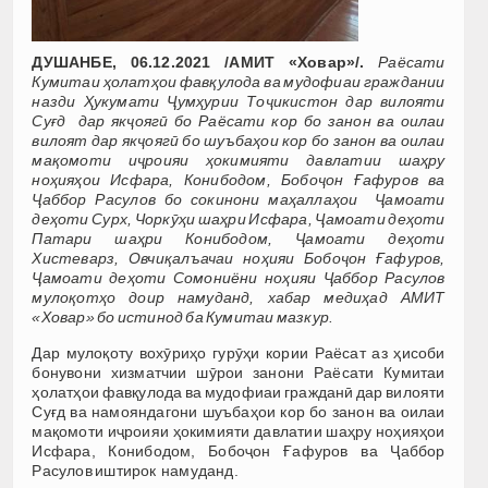
ДУШАНБЕ, 06.12.2021 /АМИТ «Ховар»/.
Раёсати
Кумитаи ҳолатҳои фавқулода ва мудофиаи граждании
назди Ҳукумати Ҷумҳурии Тоҷикистон дар вилояти
Суғд дар якҷоягӣ бо Раёсати кор бо занон ва оилаи
вилоят дар якҷоягӣ бо шуъбаҳои кор бо занон ва оилаи
мақомоти иҷроияи ҳокимияти давлатии шаҳру
ноҳияҳои Исфара, Конибодом, Бобоҷон Ғафуров ва
Ҷаббор Расулов бо сокинони маҳаллаҳои Ҷамоати
деҳоти Сурх, Чоркӯҳи шаҳри Исфара, Ҷамоати деҳоти
Патари шаҳри Конибодом, Ҷамоати деҳоти
Хистеварз, Овчиқалъачаи ноҳияи Бобоҷон Ғафуров,
Ҷамоати деҳоти Сомониёни ноҳияи Ҷаббор Расулов
мулоқотҳо доир намуданд, хабар медиҳад АМИТ
«Ховар» бо истинод ба Кумитаи мазкур.
Дар мулоқоту вохӯриҳо гурӯҳи кории Раёсат аз ҳисоби
бонувони хизматчии шӯрои занони Раёсати Кумитаи
ҳолатҳои фавқулода ва мудофиаи гражданӣ дар вилояти
Суғд ва намояндагони шуъбаҳои кор бо занон ва оилаи
мақомоти иҷроияи ҳокимияти давлатии шаҳру ноҳияҳои
Исфара, Конибодом, Бобоҷон Ғафуров ва Ҷаббор
Расулов иштирок намуданд.