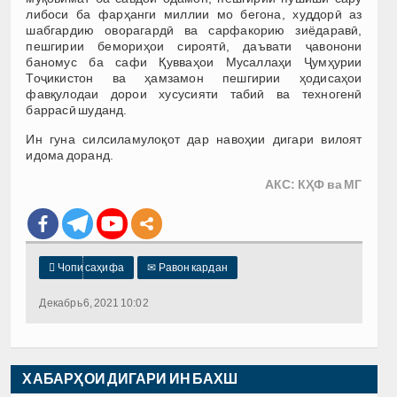
либоси ба фарҳанги миллии мо бегона, худдорӣ аз
шабгардию оворагардӣ ва сарфакорию зиёдаравӣ,
пешгирии бемориҳои сироятӣ, даъвати ҷавонони
баномус ба сафи Қувваҳои Мусаллаҳи Ҷумҳурии
Тоҷикистон ва ҳамзамон пешгирии ҳодисаҳои
фавқулодаи дорои хусусияти табиӣ ва техногенӣ
баррасӣ шуданд.
Ин гуна силсиламулоқот дар навоҳии дигари вилоят
идома доранд.
АКС: КҲФ ва МГ

Чопи саҳифа
✉
Равон кардан
Декабрь 6, 2021 10:02
ХАБАРҲОИ ДИГАРИ ИН БАХШ