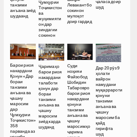
ҷаласа доир
Ҷумҳурии
танзими
Левакант бо
шуд
Тоҷикистон
анъана зиёд
сокинон
ва
шудаанд
мулоқот
муҳимияти
доир гардид
он дар
зиндагии
сокинон
Барои риоя
Суди
Ҷаримаҳо
Дар 20 рӯз 9
накардани
ноҳияи
барои риоя
ҳолати
Қонун «Дар
Файзобод
накардани
вайрон
бораи
Шобидин
талаботи
намудани
танзими
Табаровро
қонун дар
муқаррароти
анъана ва
барои риоя
бораи
қонуни
ҷашну
накардани
танзими
танзими
маросим
қонуни
анъана ва
анъана ва
дар
танзими
ҷашну
ҷашну
Ҷумҳурии
анъана ва
маросим
маросим ба
Тоҷикистон»
ҷашну
зиёд карда
қайд
358
маросимҳо
шуданд
гирифта
парванда аз
ҷарима
шуд
ҷониби