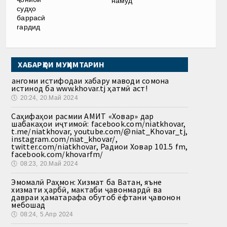
намуд
судҳо
баррасӣ
гардид
ХАБАРҲОИ МУҲИМТАРИН
Ҳангоми истифодаи хабару маводи сомона
истинод ба www.khovar.tj ҳатмӣ аст!
🕔
20:24, 20.Май 2024
Саҳифаҳои расмии АМИТ «Ховар» дар
шабакаҳои иҷтимоӣ: facebook.com/niatkhovar,
t.me/niatkhovar, youtube.com/@niat_Khovar_tj,
instagram.com/niat_khovar/,
twitter.com/niatkhovar, Радиои Ховар 101.5 fm,
facebook.com/khovarfm/
🕔
08:23, 20.Май 2024
Эмомалӣ Раҳмон: Хизмат ба Ватан, яъне
хизмати ҳарбӣ, мактаби ҷавонмардӣ ва
давраи ҳаматарафа обутоб ёфтани ҷавонон
мебошад
🕔
08:24, 5.Апр 2024