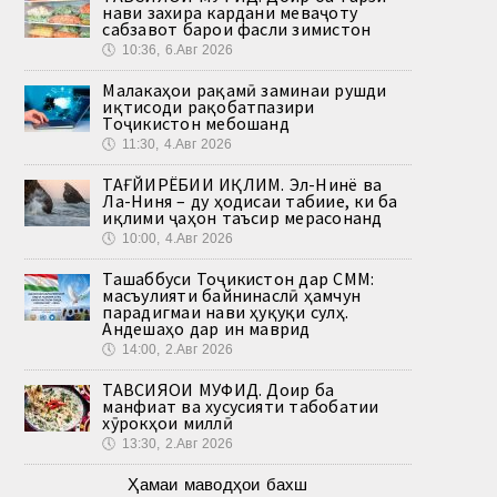
нави захира кардани меваҷоту
сабзавот барои фасли зимистон
🕔
10:36, 6.Авг 2026
Малакаҳои рақамӣ заминаи рушди
иқтисоди рақобатпазири
Тоҷикистон мебошанд
🕔
11:30, 4.Авг 2026
ТАҒЙИРЁБИИ ИҚЛИМ. Эл-Нинё ва
Ла-Ниня – ду ҳодисаи табиие, ки ба
иқлими ҷаҳон таъсир мерасонанд
🕔
10:00, 4.Авг 2026
Ташаббуси Тоҷикистон дар СММ:
масъулияти байнинаслӣ ҳамчун
парадигмаи нави ҳуқуқи сулҳ.
Андешаҳо дар ин маврид
🕔
14:00, 2.Авг 2026
ТАВСИЯҲОИ МУФИД. Доир ба
манфиат ва хусусияти табобатии
хӯрокҳои миллӣ
🕔
13:30, 2.Авг 2026
Ҳамаи маводҳои бахш