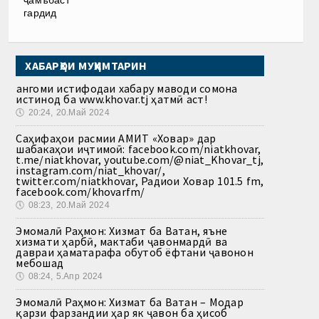
гардид
ХАБАРҲОИ МУҲИМТАРИН
Ҳангоми истифодаи хабару маводи сомона
истинод ба www.khovar.tj ҳатмӣ аст!
🕔
20:24, 20.Май 2024
Саҳифаҳои расмии АМИТ «Ховар» дар
шабакаҳои иҷтимоӣ: facebook.com/niatkhovar,
t.me/niatkhovar, youtube.com/@niat_Khovar_tj,
instagram.com/niat_khovar/,
twitter.com/niatkhovar, Радиои Ховар 101.5 fm,
facebook.com/khovarfm/
🕔
08:23, 20.Май 2024
Эмомалӣ Раҳмон: Хизмат ба Ватан, яъне
хизмати ҳарбӣ, мактаби ҷавонмардӣ ва
давраи ҳаматарафа обутоб ёфтани ҷавонон
мебошад
🕔
08:24, 5.Апр 2024
Эмомалӣ Раҳмон: Хизмат ба Ватан – Модар
қарзи фарзандии ҳар як ҷавон ба ҳисоб