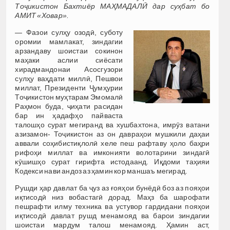
Тоҷикистон Бахтиёр МАҲМАДАЛӢ дар суҳбат бо
АМИТ «Ховар».
— Фазои сулҳу озодӣ, суботу
оромии мамлакат, зиндагии
арзандаву шоистаи сокинон
маҳаки аслии сиёсати
хирадмандонаи Асосгузори
сулҳу ваҳдати миллӣ, Пешвои
миллат, Президенти Ҷумҳурии
Тоҷикистон муҳтарам Эмомалӣ
Раҳмон буда, ҷиҳати расидан
бар ин ҳадафҳо пайваста
талошҳо сурат мегиранд ва хушбахтона, имрӯз ватани
азизамон- Тоҷикистон аз он давраҳои мушкили даҳаи
аввали соҳибистиқлолӣ хеле пеш рафтаву ҳоло баҳри
рифоҳи миллат ва имконияти волотарини зиндагӣ
кӯшишҳо сурат гирифта истодаанд. Иқдоми таҳияи
Кодекси нави андоз аз ҳамин кор маншаъ мегирад.
Рушди ҳар давлат ба ҷуз аз ғояҳои бунёдӣ боз аз пояҳои
иқтисодӣ низ вобастагӣ дорад. Маҳз ба шарофати
пешрафти илму техника ва устувор гардидани пояҳои
иқтисодӣ давлат рушд менамояд ва барои зиндагии
шоистаи мардум талош менамояд. Ҳамин аст,