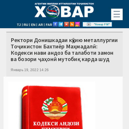
☰
|
|
|
|
"Ховар FM"
TJ
RU
EN
AR
FAR
Ректори Донишкадаи кӯҳию металлургии
Тоҷикистон Бахтиёр Маҳмадалӣ:
Кодекси нави андоз ба талаботи замон
ва бозори ҷаҳонӣ мутобиқ карда шуд
Январь 19, 2022 14:26