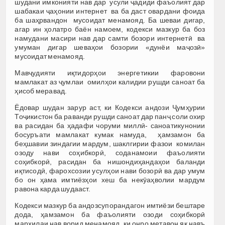
шудани имконияти нав дар усули ҷадиди фаъолият дар
шабакаи ҷаҳонии интернет ва ба даст овардани фоида
ба шаҳрвандон мусоидат менамояд. Ба шеваи дигар,
агар ин ҳолатро баён намоем, кодекси мазкур ба боз
намудани масири нав дар самти бозори интернетӣ ва
умуман дигар шеваҳои бозории «дунёи маҷозӣ»
мусоидат менамояд.
Мавҷудияти иқтидорҳои энергетикии фаровони
мамлакат аз ҷумлаи омилҳои калидии рушди саноат ба
ҳисоб меравад.
Ёдовар шудан зарур аст, ки Кодекси андози Ҷумҳурии
Тоҷикистон ба раванди рушди саноат дар панҷ соли охир
ва расидан ба ҳадафи чоруми миллӣ- саноатикунонии
босуръати мамлакат кумак намуда, ҳамзамон ба
беҳшавии зиндагии мардум, шаклгирии фазои комилан
озоду нави соҳибкорӣ, соданамоии фаъолияти
соҳибкорӣ, расидан ба нишондиҳандаҳои баланди
иқтисодӣ, фарохсозии усулҳои нави бозорӣ ва дар умум
бо он ҳама имтиёзҳои хеш ба некӯаҳволии мардум
равона карда шудааст.
Кодекси мазкур ба андозсупорандагон имтиёзи бештаре
дода, ҳамзамон ба фаъолияти озоди соҳибкорӣ
марҳилаи нав ворид менамояд, ки онро метавон як навъ