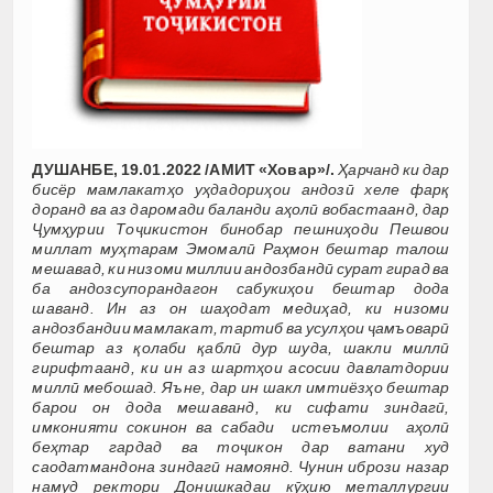
ДУШАНБЕ, 19.01.2022 /АМИТ «Ховар»/.
Ҳарчанд ки дар
бисёр
мамлакат
ҳо уҳдадориҳои андозӣ хеле фарқ
доранд ва аз даромади баланди аҳолӣ вобастаанд, дар
Ҷумҳурии Тоҷикистон бинобар пешниҳоди Пешвои
миллат муҳтарам Эмомалӣ Раҳмон бештар талош
мешавад, ки низоми миллии андозбандӣ сурат гирад ва
ба андозсупорандагон сабукиҳои бештар дода
шаванд. Ин аз он шаҳодат медиҳад, ки низоми
андозбандии мамлакат, тартиб ва усулҳои ҷамъоварӣ
бештар аз қолаби қаблӣ дур шуда, шакли миллӣ
гирифтаанд, ки ин аз шартҳои асосии давлатдории
миллӣ мебошад. Яъне, дар ин шакл имтиёзҳо бештар
барои он дода мешаванд, ки сифати зиндагӣ,
имконияти сокинон ва сабади истеъмолии аҳолӣ
беҳтар гардад ва тоҷикон дар ватани худ
саодатмандона зиндагӣ намоянд. Чунин ибрози назар
намуд ректори Донишкадаи кӯҳию металлургии