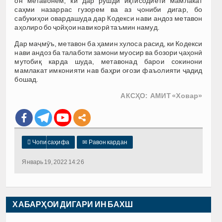
он метавонем, ки дар рушди иқтисодиёти мамлакат
саҳми назаррас гузорем ва аз ҷониби дигар, бо
сабукиҳои овардашуда дар Кодекси нави андоз метавон
аҳолиро бо ҷойҳои нави корӣ таъмин намуд.
Дар маҷмӯъ, метавон ба ҳамин хулоса расид, ки Кодекси
нави андоз ба талаботи замони муосир ва бозори ҷаҳонӣ
мутобиқ карда шуда, метавонад барои сокинони
мамлакат имконияти нав баҳри оғози фаъолияти ҷадид
бошад.
АКСҲО: АМИТ «Ховар»

Чопи саҳифа
✉
Равон кардан
Январь 19, 2022 14:26
ХАБАРҲОИ ДИГАРИ ИН БАХШ