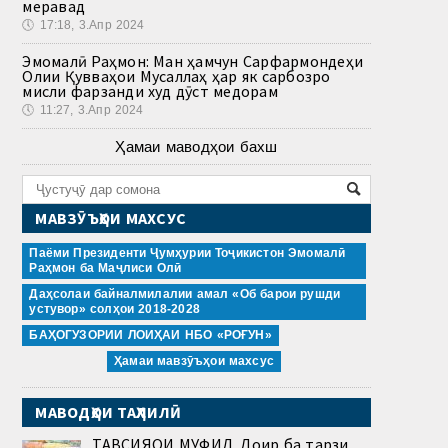
меравад
🕔
17:18, 3.Апр 2024
Эмомалӣ Раҳмон: Ман ҳамчун Сарфармондеҳи
Олии Қувваҳои Мусаллаҳ ҳар як сарбозро
мисли фарзанди худ дӯст медорам
🕔
11:27, 3.Апр 2024
Ҳамаи маводҳои бахш
МАВЗӮЪҲОИ МАХСУС
Паёми Президенти Ҷумҳурии Тоҷикистон Эмомалӣ
Раҳмон ба Маҷлиси Олӣ
Даҳсолаи байналмилалии амал «Об барои рушди
устувор» солҳои 2018-2028
БАҲОГУЗОРИИ ЛОИҲАИ НБО «РОҒУН»
Ҳамаи мавзӯъҳои махсус
МАВОДҲОИ ТАҲЛИЛӢ
ТАВСИЯҲОИ МУФИД. Доир ба тарзи