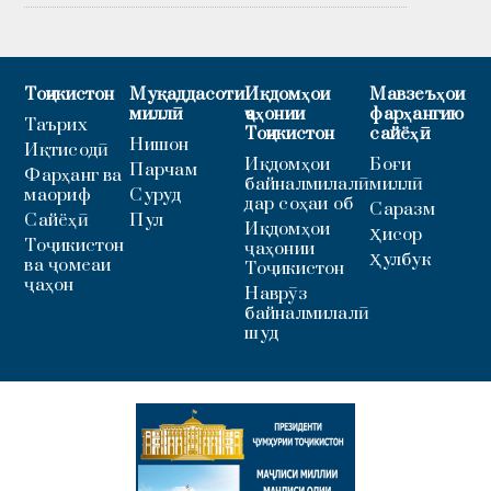
Тоҷикистон
Муқаддасоти
Иқдомҳои
Мавзеъҳои
миллӣ
ҷаҳонии
фарҳангию
Таърих
Тоҷикистон
сайёҳӣ
Нишон
Иқтисодӣ
Иқдомҳои
Боғи
Парчам
Фарҳанг ва
байналмилалӣ
миллӣ
маориф
Суруд
дар соҳаи об
Саразм
Сайёҳӣ
Пул
Иқдомҳои
Ҳисор
Тоҷикистон
ҷаҳонии
Ҳулбук
ва ҷомеаи
Тоҷикистон
ҷаҳон
Наврӯз
байналмилалӣ
шуд