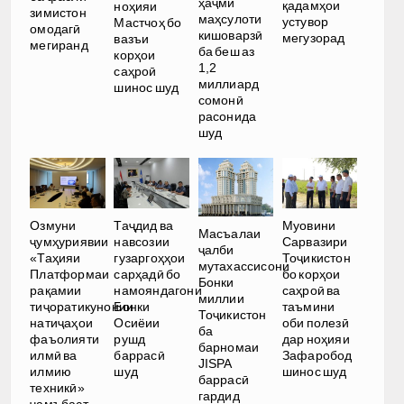
ҳаҷми
қадамҳои
ноҳияи
зимистон
маҳсулоти
устувор
Мастчоҳ бо
омодагӣ
кишоварзӣ
мегузорад
вазъи
мегиранд
ба беш аз
корҳои
1,2
саҳроӣ
миллиард
шинос шуд
сомонӣ
расонида
шуд
Озмуни
Таҷдид ва
Муовини
Масъалаи
ҷумҳуриявии
навсозии
Сарвазири
ҷалби
«Таҳияи
гузаргоҳҳои
Тоҷикистон
мутахассисони
Платформаи
сарҳадӣ бо
бо корҳои
Бонки
рақамии
намояндагони
саҳроӣ ва
миллии
тиҷоратикунонии
Бонки
таъмини
Тоҷикистон
натиҷаҳои
Осиёии
оби полезӣ
ба
фаъолияти
рушд
дар ноҳияи
барномаи
илмӣ ва
баррасӣ
Зафаробод
JISPA
илмию
шуд
шинос шуд
баррасӣ
техникӣ»
гардид
ҷамъбаст