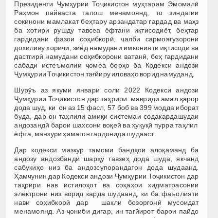
Президенти Ҷумҳурии Тоҷикистон муҳтарам Эмомалӣ
Раҳмон пайваста талош менамоянд, то зиндагии
сокинони мамлакат беҳтару арзандатар гардад ва маҳз
ба хотири рушду тавсеа ёфтани иқтисодиёт, беҳтар
гардидани фазои соҳибкорӣ, ҷалби сармоягузорони
дохиливу хориҷӣ, зиёд намудани имконияти иқтисодӣ ва
дастгирӣ намудани соҳибкорони ватанӣ, беҳ гардидани
сабади истеъмолии ҷомеа борҳо ба Кодекси андози
Ҷумҳурии Тоҷикистон тағйиру иловаҳо ворид намуданд.
Шурӯъ аз якуми январи соли 2022 Кодекси андози
Ҷумҳурии Тоҷикистон дар таҳрири мавриди амал қарор
дода шуд, ки он аз 15 фасл, 57 боб ва 399 модда иборат
буда, дар он таҳлили амиқи системаи содакардашудаи
андозандӣ барои шахсони воқеӣ ва ҳуқуқӣ пурра таҳлил
ёфта, манзури ҳамагон гардонида шудааст.
Дар кодекси мазкур тамоми бандҳои алоқаманд ба
андозу андозбандӣ шарҳу тавзеҳ дода шуда, якчанд
сабукиҳо низ ба андозсупорандагон дода шудаанд.
Ҳамчунин дар Кодекси андози Ҷумҳурии Тоҷикистон дар
таҳрири нав истилоҳот ва соҳаҳои хидматрасонии
электронӣ низ ворид карда шудаанд, ки ба фаъолияти
нави соҳибкорӣ дар шакли бозоргонӣ мусоидат
менамоянд. Аз ҷониби дигар, ин тағйирот барои пайдо