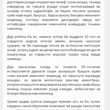
дастгирии рушди соҳаҳои мухталиф сухан ронда, таъкид
намуданд, ки «ҷиҳати рушди соҳаи пиллапарварӣ ва
шоҳиву атласу адрасбофӣ, ки барои таъсиси ҳазорҳо
ҷойи нави корӣ, бахусус, барои занону бонувон имконият
медиҳад, сохтору мақомоти дахлдорро зарур аст
истифодаи самараноки имконияти мавҷударо таъмин
намоянд.
Дар робита ба ин, замини тутзор ба муддати 10 сол аз
пардохти андози ягонаи замин, инчунин шахсони
ҳуқуқие, ки ба коркарди пилла ва истеҳсоли матоъҳои
шоҳӣ, атласу адрас ва дигар маснуоти бофандагии дастӣ
машғуланд, аз пардохти андозҳо пурра озод карда
шаванд».
Дар панҷсолаи оянда то таҷлили 35–солагии
истиқлолияти давлатӣ соҳаи захираҳои бузурги ашёи
хоми ватанӣ имконият медиҳад, ки тавассути коркарди
маъдан, аз ҷумла металлҳои рангаву қиматбаҳо,
инчунин маҳсулоти кишоварзӣ ва растиниҳои шифобахш
якчанд соҳаҳо комилан рушд намуда, вобастагиро аз
бозори беруна кам намоянд.
Ҳамин қадар хулоса намудан мумкин аст, ки бо эълон
кардани саноатикунонии мамлакат ва рушди панҷсолаи