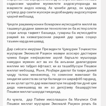
содасозии ҷараёни муомилоти андозсупоранда ва
мақомоти андоз номид. Аз ҷониби дигар, он қадами
устувор дар самти муосири андозбандиву андозсупории
ҷаҳонӣ мебошад.
Ҷиҳати рақамикунонии бомароми иқтисодиёти миллӣ ва
ташаккул додани заминаи технологии он ба истеҳсолоти
соҳаи алоқа тақвият бахшида, гузариш ба иқтисодиёти
рақамӣ ва хизматрасонии рақамӣ дар ҳама соҳаҳо
таъмин карда мешавад.
Дар сиёсати имрӯзаи Президенти Ҷумҳурии Тоҷикистон
муҳтарам Эмомалӣ Раҳмон мавқеи асосиро дастгирии
ҷомеа баҳри некӯаҳволии аҳолӣ баръало мушоҳида
намудан мумкин аст ва ин ба анъанаи давлатдории
миллии мо табдил ёфтааст, ки аз ташаббусҳои Пешвои
миллат мебошад. Яъне, Роҳбари давлат ба таври доимӣ
ҷаҳду талош менамоянд, то сокинони мамлакат ба
зиндагии шоиста ва сатҳи баланди он шарафёб гарданд,
ки ин ҳолат ҳатто дар мамлакатҳои пешрафтаи дунё ҳам
дида намешавад ва ин аз дилсӯзиву башардӯстии
Пешвои миллат шаҳодат медиҳад.
Аз ҷумла, дар Паёми имсолаашон ба Маҷлиси Олӣ
Пешвои миллат муҳтарам Эмомалӣ Раҳмон роҷеъ ба