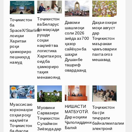
Тоҷикистон
Тоҷикистон
Давоми
Даҳаи охири
ва Беларус
ба
шаш моҳи
моҳи август
бо мақсади
SpaceX/Starlink
соли 2026
дар
рушди
лоиҳаи
зиёда аз 700
Тоҷикистон
соҳаи
Харитаи
ҳазор
маъракаи
нақлиёт ва
роҳи
сайёҳон ба
ҷамъоварии
логистика
ҳамкориро
шаҳри
пахта оғоз
Харитаи роҳ
пешниҳод
Душанбе
мешавад
оид ба
намуд
ташриф
ҳамкориро
овардаанд
таҳия
менамоянд
Муассисаю
НИШАСТИ
Тоҷикистон
Муовини
корхонаҳои
МАТБУОТӢ.
ба сӯи
Сарвазири
соҳаи роҳу
Дар ноҳияи
тиҷорати
Тоҷикистон
нақлиёти
Ҷалолиддини
байналмилалии
Сулаймон
Тоҷикистон
Балхӣ
электронӣ
Зиёзода дар
ба фасли