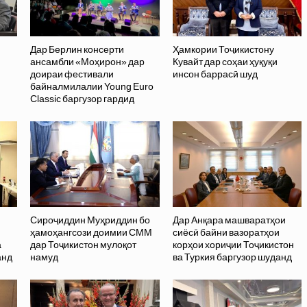
Дар Берлин консерти
Ҳамкории Тоҷикистону
ансамбли «Моҳирон» дар
Кувайт дар соҳаи ҳуқуқи
доираи фестивали
инсон баррасӣ шуд
байналмилалии Young Euro
Classic баргузор гардид
Сироҷиддин Муҳриддин бо
Дар Анқара машваратҳои
ҳамоҳангсози доимии СММ
сиёсӣ байни вазоратҳои
а
дар Тоҷикистон мулоқот
корҳои хориҷии Тоҷикистон
анд
намуд
ва Туркия баргузор шуданд