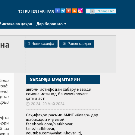
|
|
|
|
"Ховар FM"
TJ
RU
EN
AR
FAR
Минтақа ва ҷаҳон
Дар бораи мо
ина

Чопи саҳифа
✉
Равон кардан
ХАБАРҲОИ МУҲИМТАРИН
дони
ояд,
Ҳангоми истифодаи хабару маводи
янд,
сомона истинод ба www.khovar.tj
р ин
ҳатмӣ аст!
урии
🕔
20:24, 20.Май 2024
Саҳифаҳои расмии АМИТ «Ховар» дар
уфта
шабакаҳои иҷтимоӣ:
ҷорӣ
facebook.com/niatkhovar,
t.me/niatkhovar,
ӣ аз
youtube.com/@niat_Khovar_tj,
хоҳиш