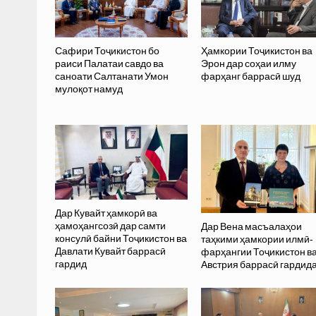
Сафири Тоҷикистон бо
Ҳамкории Тоҷикистон ва
раиси Палатаи савдо ва
Эрон дар соҳаи илму
саноати Салтанати Умон
фарҳанг баррасӣ шуд
мулоқот намуд
Дар Кувайт ҳамкорӣ ва
ҳамоҳангсозӣ дар самти
Дар Вена масъалаҳои
консулӣ байни Тоҷикистон ва
таҳкими ҳамкории илмӣ-
Давлати Кувайт баррасӣ
фарҳангии Тоҷикистон в
гардид
Австрия баррасӣ гардид