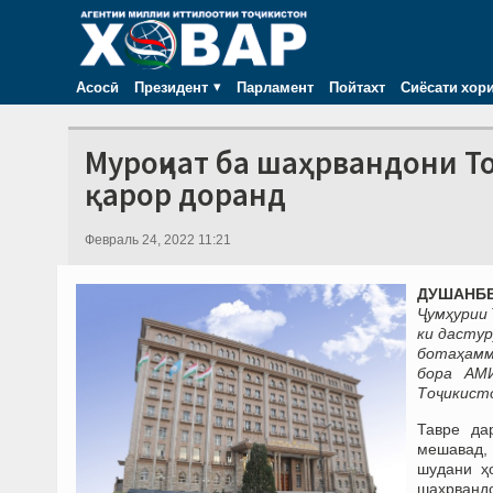
Асосӣ
Президент
Парламент
Пойтахт
Сиёсати хор
Муроҷиат ба шаҳрвандони То
қарор доранд
Февраль 24, 2022 11:21
ДУШАНБЕ,
Ҷумҳурии 
ки дастур
ботаҳамм
бора АМИ
Тоҷикисто
Тавре да
мешавад, 
шудани ҳ
шаҳрвандо