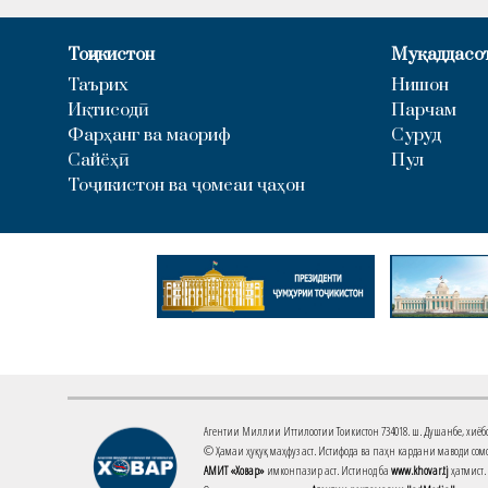
Тоҷикистон
Муқаддасо
Таърих
Нишон
Иқтисодӣ
Парчам
Фарҳанг ва маориф
Суруд
Сайёҳӣ
Пул
Тоҷикистон ва ҷомеаи ҷаҳон
Агентии Миллии Иттилоотии Тоҷикистон 734018. ш. Душанбе, хиёбони 
© Ҳамаи ҳуқуқ маҳфуз аст. Истифода ва паҳн кардани маводи сомо
АМИТ «Ховар»
имконпазир аст. Истинод ба
www.khovar.tj
ҳатмист.