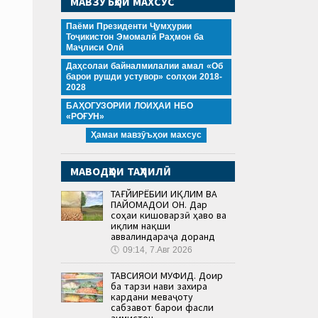
МАВЗӮЪҲОИ МАХСУС
Паёми Президенти Ҷумҳурии
Тоҷикистон Эмомалӣ Раҳмон ба
Маҷлиси Олӣ
Даҳсолаи байналмилалии амал «Об
барои рушди устувор» солҳои 2018-
2028
БАҲОГУЗОРИИ ЛОИҲАИ НБО
«РОҒУН»
Ҳамаи мавзӯъҳои махсус
МАВОДҲОИ ТАҲЛИЛӢ
ТАҒЙИРЁБИИ ИҚЛИМ ВА
ПАЙОМАДҲОИ ОН. Дар
соҳаи кишоварзӣ ҳаво ва
иқлим нақши
аввалиндараҷа доранд
🕔
09:14, 7.Авг 2026
ТАВСИЯҲОИ МУФИД. Доир
ба тарзи нави захира
кардани меваҷоту
сабзавот барои фасли
зимистон