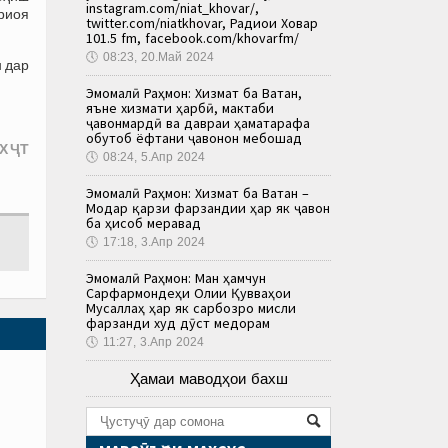
instagram.com/niat_khovar/,
риоя
twitter.com/niatkhovar, Радиои Ховар
101.5 fm, facebook.com/khovarfm/
🕔
08:23, 20.Май 2024
 дар
Эмомалӣ Раҳмон: Хизмат ба Ватан,
яъне хизмати ҳарбӣ, мактаби
ҷавонмардӣ ва давраи ҳаматарафа
обутоб ёфтани ҷавонон мебошад
Х ҶТ
🕔
08:24, 5.Апр 2024
Эмомалӣ Раҳмон: Хизмат ба Ватан –
Модар қарзи фарзандии ҳар як ҷавон
ба ҳисоб меравад
🕔
17:18, 3.Апр 2024
Эмомалӣ Раҳмон: Ман ҳамчун
Сарфармондеҳи Олии Қувваҳои
Мусаллаҳ ҳар як сарбозро мисли
фарзанди худ дӯст медорам
🕔
11:27, 3.Апр 2024
Ҳамаи маводҳои бахш