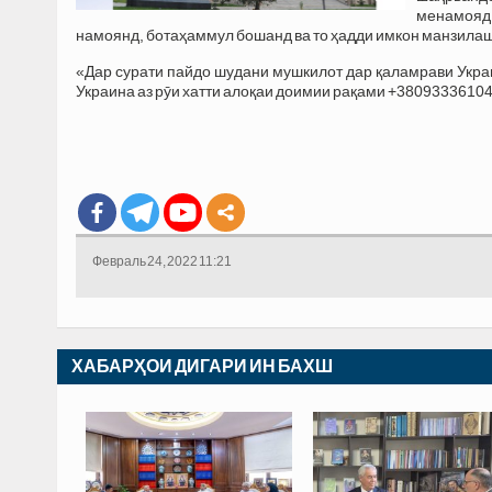
менамояд,
намоянд, ботаҳаммул бошанд ва то ҳадди имкон манзилаш
«Дар сурати пайдо шудани мушкилот дар қаламрави Укр
Украина аз рӯи хатти алоқаи доимии рақами +38093336104
Февраль 24, 2022 11:21
ХАБАРҲОИ ДИГАРИ ИН БАХШ