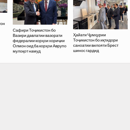
тон
Сафири Тоҷикистон бо
Ҳайати Ҷумҳурии
Вазири давлатии вазорати
Тоҷикистон бо иқтидори
федералии корҳои хориҷии
саноатии вилояти Брест
Олмон оид ба корҳои Аврупо
шинос гардид
мулоқот намуд