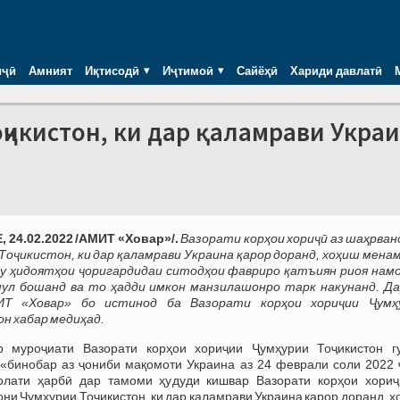
иҷӣ
Амният
Иқтисодӣ
Иҷтимоӣ
Сайёҳӣ
Хариди давлатӣ
ҷикистон, ки дар қаламрави Укра
 24.02.2022 /АМИТ «Ховар»/.
Вазорати корҳои хориҷӣ аз шаҳрван
Тоҷикистон, ки дар қаламрави Украина қарор доранд, хоҳиш менам
у ҳидоятҳои ҷоригардидаи ситодҳои фавриро қатъиян риоя намо
ул бошанд ва то ҳадди имкон манзилашонро тарк накунанд. Да
Т «Ховар» бо истинод ба Вазорати корҳои хориҷии Ҷумҳ
н хабар медиҳад.
р муроҷиати Вазорати корҳои хориҷии Ҷумҳурии Тоҷикистон г
«бинобар аз ҷониби мақомоти Украина аз 24 феврали соли 2022 
олати ҳарбӣ дар тамоми ҳудуди кишвар Вазорати корҳои хориҷ
ни Ҷумҳурии Тоҷикистон, ки дар қаламрави Украина қарор доранд, 