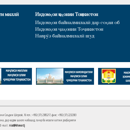
ти миллӣ
Иқдомҳои ҷаҳонии Тоҷикистон
Иқдомҳои байналмилалӣ дар соҳаи об
Иқдомҳои ҷаҳонии Тоҷикистон
Наврӯз байналмилалӣ шуд
Саъдии Шерозӣ, 16 тел.: +992 (37) 2385217, факс: +992 (37) 2232383
на, дар кадом шакле набошад, танҳо бо иҷозати хаттии роҳбарияти
 E-mail:
niat@khovar.tj