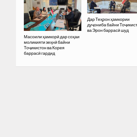
Дар Теҳрон ҳамкории
дуҷониба байни Тоҷикис
ва Эрон баррасӣ шуд
Масоили ҳамкорӣ дар соҳаи
моликияти зеҳнӣ байни
Тоҷикистон ва Корея
баррасӣ гардид