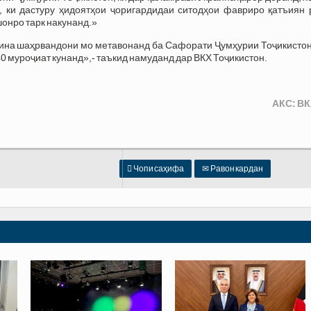
 ки дастуру ҳидоятҳои ҷоригардидаи ситодҳои фавриро қатъиян 
онро тарк накунанд.»
аина шаҳрвандони мо метавонанд ба Сафорати Ҷумҳурии Тоҷикистон
0 муроҷиат кунанд»,- таъкид намуданд дар ВКХ Тоҷикистон.
АКС: ВК

Чопи саҳифа
✉
Равон кардан