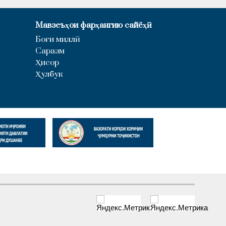
Мавзеъҳои фарҳангию сайёҳӣ
Боғи миллӣ
Саразм
Ҳисор
Ҳулбук