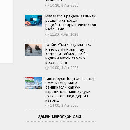
🕔
10:36, 6.Авг 2026
Малакаҳои рақамӣ заминаи
рушди иқтисоди
рақобатпазири Тоҷикистон
мебошанд
🕔
11:30, 4.Авг 2026
ТАҒЙИРЁБИИ ИҚЛИМ. Эл-
Нинё ва Ла-Ниня – ду
ҳодисаи табиие, ки ба
иқлими ҷаҳон таъсир
мерасонанд
🕔
10:00, 4.Авг 2026
Ташаббуси Тоҷикистон дар
СММ: масъулияти
байнинаслӣ ҳамчун
парадигмаи нави ҳуқуқи
сулҳ. Андешаҳо дар ин
маврид
🕔
14:00, 2.Авг 2026
Ҳамаи маводҳои бахш