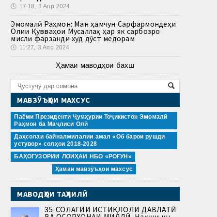
🕔
17:18, 3.Апр 2024
Эмомалӣ Раҳмон: Ман ҳамчун Сарфармондеҳи
Олии Қувваҳои Мусаллаҳ ҳар як сарбозро
мисли фарзанди худ дӯст медорам
🕔
11:27, 3.Апр 2024
Ҳамаи маводҳои бахш
МАВЗӮЪҲОИ МАХСУС
Паёми Президенти Ҷумҳурии Тоҷикистон Эмомалӣ
Раҳмон ба Маҷлиси Олӣ
Даҳсолаи байналмилалии амал «Об барои рушди
устувор» солҳои 2018-2028
БАҲОГУЗОРИИ ЛОИҲАИ НБО «РОҒУН»
Ҳамаи мавзӯъҳои махсус
МАВОДҲОИ ТАҲЛИЛӢ
35-СОЛАГИИ ИСТИҚЛОЛИ ДАВЛАТӢ
ВА ОСОРХОНАИ МИЛЛӢ. Нақши ин