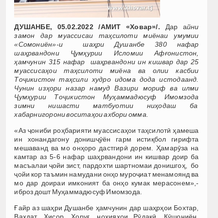
ДУШАНБЕ, 05.02.2022 /АМИТ «Ховар»/.
Дар а
йни
замон дар муассисаи таҳсилоти миёнаи умумии
«Сомониён»-и шаҳри Душанбе 380 нафар
шаҳрвандони Ҷумҳурии Исломии Афғонистон,
ҳамчунин 315 нафар шаҳрвандони ин кишвар дар 25
муассисаҳои таҳсилоти миёна ва олии касбии
Тоҷикистон таҳсили худро идома дода истодаанд.
Чунин изҳори назар намуд Вазири мориф ва илми
Ҷумҳурии Тоҷикистон Муҳаммадюсуф Имомзода
зимни нишасти матбуотии ниҳодаш ба
хабарнигорони воситаҳои ахбори омма.
«Аз ҷониби роҳбарияти муассисаҳои таҳсилотӣ ҳамеша
ин хонандагону донишҷӯён гарм истиқбол гирифта
мешаванд ва мо онҳоро дастгирӣ дорем. Ҳамарӯза на
камтар аз 5-6 нафар шаҳрвандони ин кишвар доир ба
масъалаи ҷойи зист, пардохти шартномаи донишгоҳ, бо
ҷойи кор таъмин намудани онҳо муроҷиат менамоянд ва
мо дар доираи имконият ба онҳо кумак мерасонем»,-
иброз дошт Муҳаммадюсуф Имомзода.
Ғайр аз шаҳри Душанбе ҳамчунин дар шаҳрҳои Бохтар,
Ваҳдат, Ҳисор, Хоруғ, ноҳияҳои Рӯдакӣ, Кӯшониён,