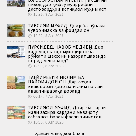
ниҳод дар ҳифзу муаррифии
дастовардҳои истиқлол муҳим аст
🕔
15:39, 8.Авг 2026
ТАВСИЯИ МУФИД. Доир ба пӯпаки
ҷуворимакка ва фоидаи он
🕔
13:33, 8.Авг 2026
ПУРСИДЕД, ҶАВОБ МЕДИҲЕМ. Дар
кадом ҳолатҳо муҳоҷирон ба
рӯйхати шахсони назоратшаванда
ворид мешаванд?
🕔
12:00, 8.Авг 2026
ТАҒЙИРЁБИИ ИҚЛИМ ВА
ПАЙОМАДҲОИ ОН. Дар соҳаи
кишоварзӣ ҳаво ва иқлим нақши
аввалиндараҷа доранд
🕔
09:14, 7.Авг 2026
ТАВСИЯҲОИ МУФИД. Доир ба тарзи
нави захира кардани меваҷоту
сабзавот барои фасли зимистон
🕔
10:36, 6.Авг 2026
Ҳамаи маводҳои бахш