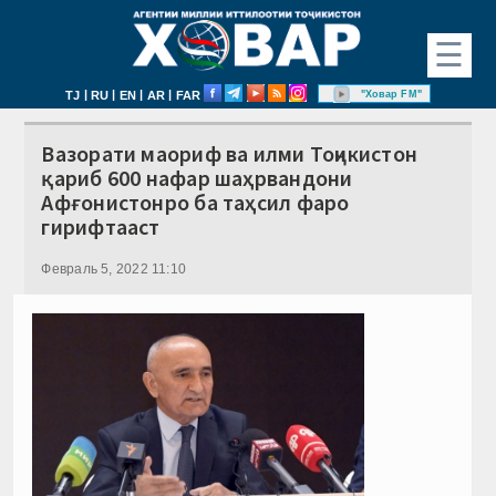
☰
|
|
|
|
"Ховар FM"
TJ
RU
EN
AR
FAR
Вазорати маориф ва илми Тоҷикистон
қариб 600 нафар шаҳрвандони
Афғонистонро ба таҳсил фаро
гирифтааст
Февраль 5, 2022 11:10