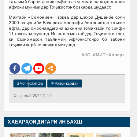
таълимӣ барои донишомӯзон аз ҷомеаи паноҳандагони
афғони муқимӣ дар Тоҷикистон боз карда шудааст.
Мактаби «Сомониён», воқеъ дар шаҳри Душанбе соли
2000 аз ҷониби Вазорати маорифи Афғонистон таъсис
ёфта, дар он хонандагони аз синни томактабӣ то синфи
11 таҳсил мекунанд. Ин ягона мактаб дар Тоҷикистон аст,
ки барномаҳои таълимии Афғонистонро бо забони
тоҷикии дарӣ пешниҳод мекунад.
АКС: АМИТ
«Ховар»

Чопи саҳифа
✉
Равон кардан
Февраль 5, 2022 11:10
ХАБАРҲОИ ДИГАРИ ИН БАХШ