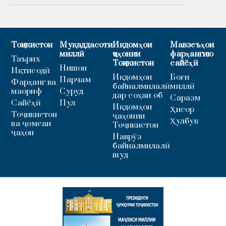
Тоҷикистон
Муқаддасоти
Иқдомҳои
Мавзеъҳои
миллӣ
ҷаҳонии
фарҳангию
Таърих
Тоҷикистон
сайёҳӣ
Нишон
Иқтисодӣ
Иқдомҳои
Боғи
Парчам
Фарҳанг ва
байналмилалӣ
миллӣ
маориф
Суруд
дар соҳаи об
Саразм
Сайёҳӣ
Пул
Иқдомҳои
Ҳисор
Тоҷикистон
ҷаҳонии
Ҳулбук
ва ҷомеаи
Тоҷикистон
ҷаҳон
Наврӯз
байналмилалӣ
шуд