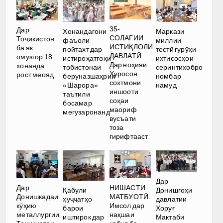
35-
Дар
Хонандагони
Маркази
СОЛАГИИ
Тоҷикистон
фаъоли
миллии
ИСТИҚЛОЛИ
ба як
пойтахт дар
тестӣ гурӯҳи
ДАВЛАТӢ.
омӯзгор 18
истироҳатгоҳи
ихтисосҳои
Дар ноҳияи
хонанда
тобистонаи
серинтихобро
Хуросон
рост меояд
беруназшаҳрии
номбар
сохтмони
«Шарора»
намуд
иншооти
таътили
соҳаи
босамар
маориф
мегузаронанд
вусъати
тоза
гирифтааст
Дар
Дар
НИШАСТИ
Қабули
Донишгоҳи
Донишкадаи
МАТБУОТӢ.
ҳуҷҷатҳо
давлатии
кӯҳию
Имсол дар
барои
Хоруғ
металлургии
нақшаи
иштирок дар
Мактаби