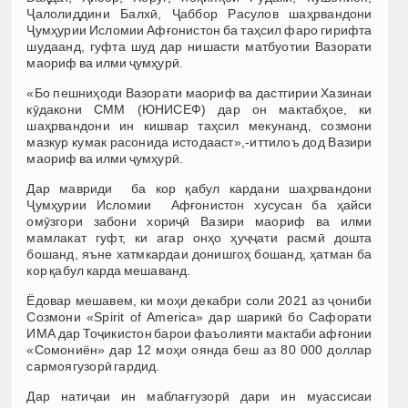
Ҷалолиддини Балхӣ, Ҷаббор Расулов шаҳрвандони
Ҷумҳурии Исломии Афғонистон ба таҳсил фаро гирифта
шудаанд, гуфта шуд дар нишасти матбуотии Вазорати
маориф ва илми ҷумҳурӣ.
«Бо пешниҳоди Вазорати маориф ва дастгирии Хазинаи
кӯдакони СММ (ЮНИСЕФ) дар он мактабҳое, ки
шаҳрвандони ин кишвар таҳсил мекунанд, созмони
мазкур кумак расонида истодааст»,-иттилоъ дод Вазири
маориф ва илми ҷумҳурӣ.
Дар мавриди ба кор қабул кардани шаҳрвандони
Ҷумҳурии Исломии Афғонистон хусусан ба ҳайси
омӯзгори забони хориҷӣ Вазири маориф ва илми
мамлакат гуфт, ки агар онҳо ҳуҷҷати расмӣ дошта
бошанд, яъне хатмкардаи донишгоҳ бошанд, ҳатман ба
кор қабул карда мешаванд.
Ёдовар мешавем, ки моҳи декабри соли 2021 аз ҷониби
Созмони «Spirit of America» дар шарикӣ бо Сафорати
ИМА дар Тоҷикистон барои фаъолияти мактаби афғонии
«Сомониён» дар 12 моҳи оянда беш аз 80 000 доллар
сармоягузорӣ гардид.
Дар натиҷаи ин маблағгузорӣ дари ин муассисаи