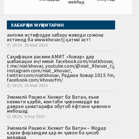
меёбад
ХАБАРҲОИ МУҲИМТАРИН
Ҳангоми истифодаи хабару маводи сомона
истинод ба www.khovar.tj ҳатмӣ аст!
🕔
20:24, 20.Май 2024
Саҳифаҳои расмии АМИТ «Ховар» дар
шабакаҳои иҷтимоӣ: facebook.com/niatkhovar,
t.me/niatkhovar, youtube.com/@niat_Khovar_tj,
instagram.com/niat_khovar/,
twitter.com/niatkhovar, Радиои Ховар 101.5 fm,
facebook.com/khovarfm/
🕔
08:23, 20.Май 2024
Эмомалӣ Раҳмон: Хизмат ба Ватан, яъне
хизмати ҳарбӣ, мактаби ҷавонмардӣ ва
давраи ҳаматарафа обутоб ёфтани ҷавонон
мебошад
🕔
08:24, 5.Апр 2024
Эмомалӣ Раҳмон: Хизмат ба Ватан – Модар
қарзи фарзандии ҳар як ҷавон ба ҳисоб
меравад