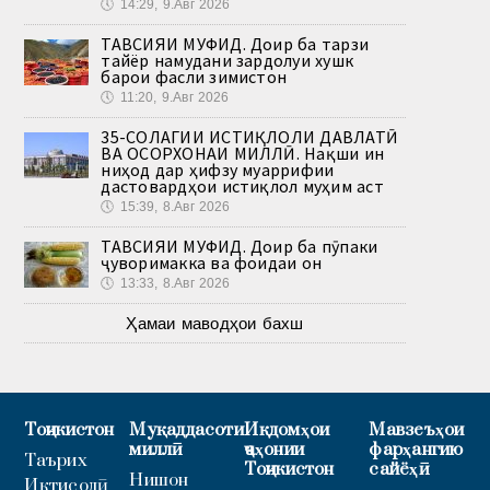
🕔
14:29, 9.Авг 2026
ТАВСИЯИ МУФИД. Доир ба тарзи
тайёр намудани зардолуи хушк
барои фасли зимистон
🕔
11:20, 9.Авг 2026
35-СОЛАГИИ ИСТИҚЛОЛИ ДАВЛАТӢ
ВА ОСОРХОНАИ МИЛЛӢ. Нақши ин
ниҳод дар ҳифзу муаррифии
дастовардҳои истиқлол муҳим аст
🕔
15:39, 8.Авг 2026
ТАВСИЯИ МУФИД. Доир ба пӯпаки
ҷуворимакка ва фоидаи он
🕔
13:33, 8.Авг 2026
Ҳамаи маводҳои бахш
Тоҷикистон
Муқаддасоти
Иқдомҳои
Мавзеъҳои
миллӣ
ҷаҳонии
фарҳангию
Таърих
Тоҷикистон
сайёҳӣ
Нишон
Иқтисодӣ