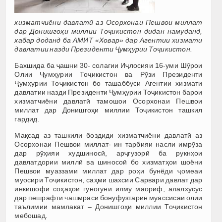
хизматчиёни давлатӣ аз Осорхонаи Пешвои миллат
дар Донишгоҳи миллии Тоҷикистон дидан намуданд,
хабар доданд ба АМИТ «Ховар» дар Агентии хизмати
давлатии назди Президенти Ҷумҳурии Тоҷикистон.
Бахшида ба ҷашни 30- солагии Иҷлосияи 16-уми Шӯрои
Олии Ҷумҳурии Тоҷикистон ва Рӯзи Президенти
Ҷумҳурии Тоҷикистон бо ташаббуси Агентии хизмати
давлатии назди Президенти Ҷумҳурии Тоҷикистон барои
хизматчиёни давлатӣ тамошои Осорхонаи Пешвои
миллат дар Донишгоҳи миллии Тоҷикистон ташкил
гардид.
Мақсад аз ташкили боздиди хизматчиёни давлатӣ аз
Осорхонаи Пешвои миллат- ин тарбияи насли имрӯза
дар рӯҳияи худшиносӣ, арҷгузорӣ ба рукнҳои
давлатдории миллӣ ва шиносоӣ бо хизматҳои шоёни
Пешвои муаззами миллат дар роҳи бунёди ҷомеаи
муосири Тоҷикистон, саҳми шахсии Сарвари давлат дар
инкишофи соҳаҳои гуногуни илму маориф, алалхусус
дар пешрафти чашмраси бонуфузтарин муассисаи олии
таълимии мамлакат – Донишгоҳи миллии Тоҷикистон
мебошад.