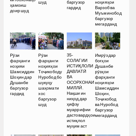
шуд
баргузор
ноҳияҳои
ҳамоиш
гардид
Варзоб ва
доир шуд
Муъминобод
баргузор
мегарданд
35-
Рӯзи
Рӯзи
Имрӯз дар
СОЛАГИИ
фарҳанги
фарҳанги
боғҳои
ИСТИҚЛОЛИ
ноҳияи
ноҳияҳои
Душанбе
ДАВЛАТӢ
Шамсиддин
Тоҷикободу
рӯзҳои
ВА
Шоҳин дар
Нуробод бо
фарҳанги
ОСОРХОНАИ
Душанбе
шукуҳу
ноҳияҳои
МИЛЛӢ.
баргузор
шаҳомати
Шамсиддин
Нақши ин
гардид
хос
Шоҳин,
ниҳод дар
баргузор
Тоҷикобод
ҳифзу
шуд
ва Нуробод
муаррифии
баргузор
дастовардҳои
мегарданд
истиқлол
муҳим аст