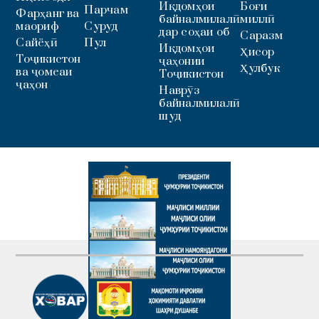
Иқдомҳои
Боғи
Парчам
Фарҳанг ва
байналмилалӣ
миллӣ
маориф
Суруд
дар соҳаи об
Саразм
Сайёҳӣ
Пул
Иқдомҳои
Ҳисор
Тоҷикистон
ҷаҳонии
Ҳулбук
ва ҷомеаи
Тоҷикистон
ҷаҳон
Наврӯз
байналмилалӣ
шуд