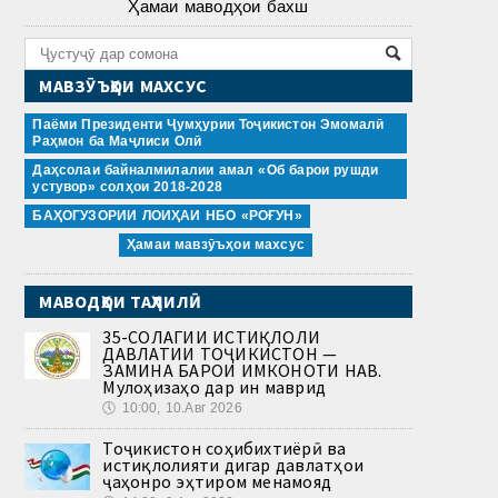
Ҳамаи маводҳои бахш
МАВЗӮЪҲОИ МАХСУС
Паёми Президенти Ҷумҳурии Тоҷикистон Эмомалӣ
Раҳмон ба Маҷлиси Олӣ
Даҳсолаи байналмилалии амал «Об барои рушди
устувор» солҳои 2018-2028
БАҲОГУЗОРИИ ЛОИҲАИ НБО «РОҒУН»
Ҳамаи мавзӯъҳои махсус
МАВОДҲОИ ТАҲЛИЛӢ
35-СОЛАГИИ ИСТИҚЛОЛИ
ДАВЛАТИИ ТОҶИКИСТОН —
ЗАМИНА БАРОИ ИМКОНОТИ НАВ.
Мулоҳизаҳо дар ин маврид
🕔
10:00, 10.Авг 2026
Тоҷикистон соҳибихтиёрӣ ва
истиқлолияти дигар давлатҳои
ҷаҳонро эҳтиром менамояд