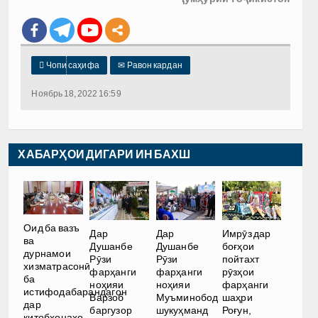

Чопи саҳифа
✉
Равон кардан
Ноябрь 18, 2022 16:59
ХАБАРҲОИ ДИГАРИ ИН БАХШ
Оид ба вазъ
Дар
Дар
Имрӯз дар
ва
Душанбе
Душанбе
боғҳои
дурнамои
Рӯзи
Рӯзи
пойтахт
хизматрасонӣ
фарҳанги
фарҳанги
рӯзҳои
ба
ноҳияи
ноҳияи
фарҳанги
истифодабарандагон
Варзоб
Муъминобод
шаҳри
дар
баргузор
шукуҳманд
Роғун,
китобхонаҳо