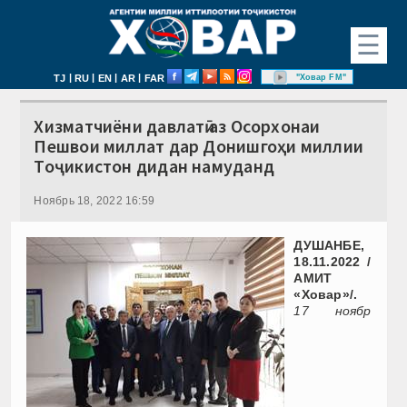
☰
|
|
|
|
"Ховар FM"
TJ
RU
EN
AR
FAR
Хизматчиёни давлатӣ аз Осорхонаи
Пешвои миллат дар Донишгоҳи миллии
Тоҷикистон дидан намуданд
Ноябрь 18, 2022 16:59
ДУШАНБЕ,
18.11.2022 /
АМИТ
«Ховар»/.
17 ноябр