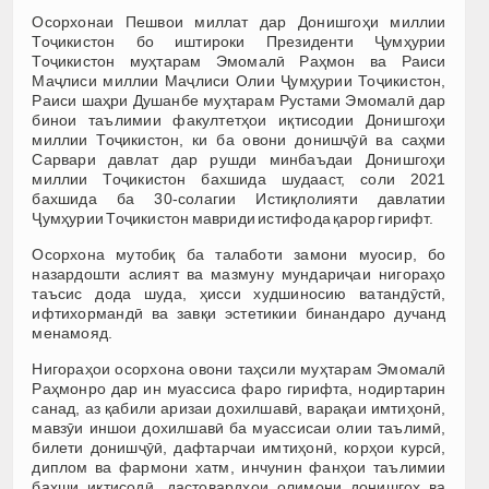
Осорхонаи Пешвои миллат дар Донишгоҳи миллии
Тоҷикистон бо иштироки Президенти Ҷумҳурии
Тоҷикистон муҳтарам Эмомалӣ Раҳмон ва Раиси
Маҷлиси миллии Маҷлиси Олии Ҷумҳурии Тоҷикистон,
Раиси шаҳри Душанбе муҳтарам Рустами Эмомалӣ дар
бинои таълимии факултетҳои иқтисодии Донишгоҳи
миллии Тоҷикистон, ки ба овони донишҷӯӣ ва саҳми
Сарвари давлат дар рушди минбаъдаи Донишгоҳи
миллии Тоҷикистон бахшида шудааст, соли 2021
бахшида ба 30-солагии Истиқлолияти давлатии
Ҷумҳурии Тоҷикистон мавриди истифода қарор гирифт.
Осорхона мутобиқ ба талаботи замони муосир, бо
назардошти аслият ва мазмуну мундариҷаи нигораҳо
таъсис дода шуда, ҳисси худшиносию ватандӯстӣ,
ифтихормандӣ ва завқи эстетикии бинандаро дучанд
менамояд.
Нигораҳои осорхона овони таҳсили муҳтарам Эмомалӣ
Раҳмонро дар ин муассиса фаро гирифта, нодиртарин
санад, аз қабили аризаи дохилшавӣ, варақаи имтиҳонӣ,
мавзӯи иншои дохилшавӣ ба муассисаи олии таълимӣ,
билети донишҷӯӣ, дафтарчаи имтиҳонӣ, корҳои курсӣ,
диплом ва фармони хатм, инчунин фанҳои таълимии
бахши иқтисодӣ, дастовардҳои олимони донишгоҳ ва