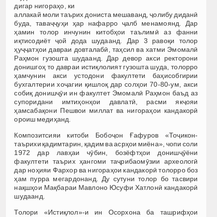
дигар нигораҳо, ки
аллакай моли таърих дониста мешаванд, ҷолибу диданӣ
буда, таваҷҷуҳи ҳар нафарро ҷалб менамоянд. Дар
ҳамин толор инчунин китобҳои таълимӣ аз фанни
иқтисодиёт ҷой дода шудаанд. Дар 3 равоқи толор
ҳуҷҷатҳои давраи довталабӣ, таҳсил ва хатми Эмомалӣ
Раҳмон гузошта шудаанд. Дар девор акси ректорони
донишгоҳ то давраи истиқлолият гузошта шуда, толорро
ҳамчунин акси устодони факултети баҳисобгирии
бухгалтерии хоҷагии қишлоқ дар солҳои 70-80-ум, акси
собиқ донишҷӯи ин факултет Эмомалӣ Раҳмон баъд аз
супоридани имтиҳонҳои давлатӣ, расми якҷояи
ҳамсабақони Пешвои миллат ва нигораҳои кандакорӣ
ороиш медиҳанд.
Композитсияи китоби Бобоҷон Ғафуров «Тоҷикон-
таърихи қадимтарин, қадим ва асрҳои миёна», чопи соли
1972 дар лавҳаи чӯбин, бозёфтҳои донишҷӯёни
факултети таърих ҳангоми таҷрибаомӯзии археологӣ
дар ноҳияи Фархор ва нигораҳои кандакорӣ толорро боз
ҳам пурра мегардонанд. Ду сутуни толор бо тасвири
нақшҳои Мақбараи Мавлоно Юсуфи Хатлонӣ кандакорӣ
шудаанд.
Толори «Истиқлол»-и ин Осорхона ба ташрифҳои