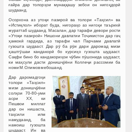
ғайра дар толорҳои мунаққашу зебои он нигоҳдорӣ
шудаанд.
Осорхона аз утоқи пазироӣ ва толори «Таҳсил» ва
«Истиқлол» иборат буда, нигораҳо аз нигоҳи таърихӣ
мураттаб шудаанд. Масалан, дар тарафи девори рости
«Утоқи пазироӣ» Нишони давлатии Тоҷикистон дар гаҷ
ҳаккокӣ гардида, аз тарафи чап Парчами давлатӣ
гузошта шудааст. Дар рӯ ба рӯи дари даромад мизи
ҳаштгӯшаи кандакорӣ бо курсиҳо гузошта шудааст.
Сақфи бино бо кандакориҳои чӯбин пӯшонида шудааст,
ки маҳсули дасти донишҷӯёни Коллеҷи рассомии ба
номи М.Олимов мебошанд.
Дар даромадгоҳи
толори «Таҳсил»
мизи донишҷӯёни
солҳои 70-80-уми
асри ХХ, ки
Пешвои миллат
дар он нишаста,
таҳсили илм
намудаанд, ба
намоиш гузошта
шудааст. Ин ва