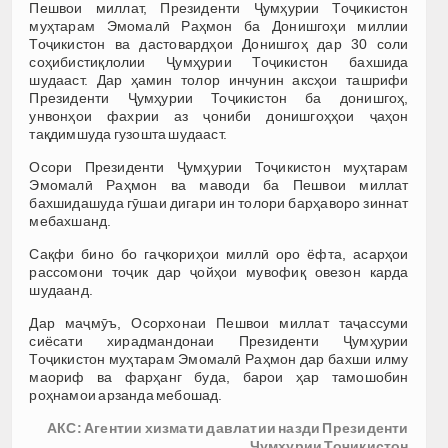
Пешвои миллат, Президенти Ҷумҳурии Тоҷикистон
муҳтарам Эмомалӣ Раҳмон ба Донишгоҳи миллии
Тоҷикистон ва дастовардҳои Донишгоҳ дар 30 соли
соҳибистиқлолии Ҷумҳурии Тоҷикистон бахшида
шудааст. Дар ҳамин толор инчунин аксҳои ташрифи
Президенти Ҷумҳурии Тоҷикистон ба донишгоҳ,
унвонҳои фахрии аз ҷониби донишгоҳҳои ҷаҳон
тақдимшуда гузошта шудааст.
Осори Президенти Ҷумҳурии Тоҷикистон муҳтарам
Эмомалӣ Раҳмон ва маводи ба Пешвои миллат
бахшидашуда гӯшаи дигари ин толори барҳаворо зиннат
мебахшанд.
Сақфи бино бо гаҷкориҳои миллӣ оро ёфта, асарҳои
рассомони тоҷик дар ҷойҳои мувофиқ овезон карда
шудаанд.
Дар маҷмӯъ, Осорхонаи Пешвои миллат таҷассуми
сиёсати хирадмандонаи Президенти Ҷумҳурии
Тоҷикистон муҳтарам Эмомалӣ Раҳмон дар бахши илму
маориф ва фарҳанг буда, барои ҳар тамошобин
роҳнамои арзанда мебошад.
АКС: Агентии хизмати давлатии назди Президенти
Ҷумҳурии Тоҷикистон