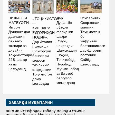
НИШАСТИ
Дар
Роҳбарияти
«ТОҶИКИСТОН
МАТБУОТӢ.
Душанбе
Осорхонаи
—
Имсол
рӯзҳои
миллии
КИШВАРИ
Донишкадаи
фарҳанги
Тоҷикистон
ЁДГОРИҲОИ
давлатии
шаҳри
бо
НОДИР».
санъати
Роғун,
ҳафриёти
Дар Италия
тасвирӣ ва
ноҳияҳои
бостоншиносӣ
намоиши
дизайни
Шамсиддин
дар ёдгории
шоҳкорҳои
Тоҷикистонро
Шоҳин,
бостонии
беназири
228 нафар
Тоҷикобод,
Сайёд
мероси
хатм
Нуробод,
шинос шуд
таърихию
намуданд
Муъминобод
фарҳангии
ва Варзоб
Тоҷикистон
баргузор
доир
мегарданд
мегардад
ХАБАРҲОИ МУҲИМТАРИН
Ҳангоми истифодаи хабару маводи сомона
истинод ба www.khovar.tj ҳатмӣ аст!