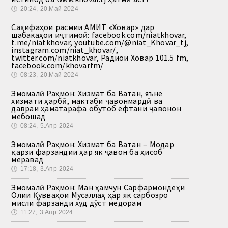
🕔
20:24, 20.Май 2024
Саҳифаҳои расмии АМИТ «Ховар» дар
шабакаҳои иҷтимоӣ: facebook.com/niatkhovar,
t.me/niatkhovar, youtube.com/@niat_Khovar_tj,
instagram.com/niat_khovar/,
twitter.com/niatkhovar, Радиои Ховар 101.5 fm,
facebook.com/khovarfm/
🕔
08:23, 20.Май 2024
Эмомалӣ Раҳмон: Хизмат ба Ватан, яъне
хизмати ҳарбӣ, мактаби ҷавонмардӣ ва
давраи ҳаматарафа обутоб ёфтани ҷавонон
мебошад
🕔
08:24, 5.Апр 2024
Эмомалӣ Раҳмон: Хизмат ба Ватан – Модар
қарзи фарзандии ҳар як ҷавон ба ҳисоб
меравад
🕔
17:18, 3.Апр 2024
Эмомалӣ Раҳмон: Ман ҳамчун Сарфармондеҳи
Олии Қувваҳои Мусаллаҳ ҳар як сарбозро
мисли фарзанди худ дӯст медорам
🕔
11:27, 3.Апр 2024