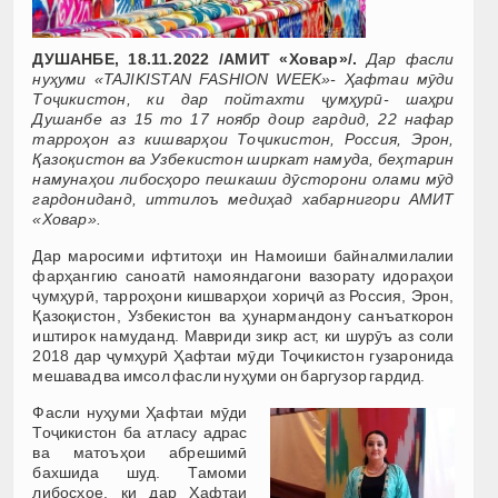
ДУШАНБЕ, 18.11.2022 /АМИТ «Ховар»/.
Дар фасли
нуҳуми «TAJIKISTAN FASHION WEEK»- Ҳафтаи мӯди
Тоҷикистон, ки дар пойтахти ҷумҳурӣ- шаҳри
Душанбе аз 15 то 17 ноябр доир гардид, 22 нафар
тарроҳон аз кишварҳои Тоҷикистон, Россия, Эрон,
Қазоқистон ва Узбекистон ширкат намуда, беҳтарин
намунаҳои либосҳоро пешкаши дӯсторони олами мӯд
гардониданд, иттилоъ медиҳад хабарнигори АМИТ
«Ховар».
Дар маросими ифтитоҳи ин Намоиши байналмилалии
фарҳангию саноатӣ намояндагони вазорату идораҳои
ҷумҳурӣ, тарроҳони кишварҳои хориҷӣ аз Россия, Эрон,
Қазоқистон, Узбекистон ва ҳунармандону санъаткорон
иштирок намуданд. Мавриди зикр аст, ки шурӯъ аз соли
2018 дар ҷумҳурӣ Ҳафтаи мӯди Тоҷикистон гузаронида
мешавад ва имсол фасли нуҳуми он баргузор гардид.
Фасли нуҳуми Ҳафтаи мӯди
Тоҷикистон ба атласу адрас
ва матоъҳои абрешимӣ
бахшида шуд. Тамоми
либосҳое, ки дар Ҳафтаи