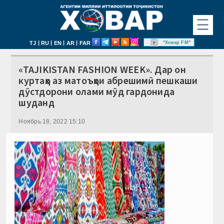
☰
|
|
|
|
"Ховар FM"
TJ
RU
EN
AR
FAR
«TAJIKISTAN FASHION WEEK». Дар он
куртаҳо аз матоъҳои абрешимӣ пешкаши
дӯстдорони олами мӯд гардонида
шуданд
Ноябрь 18, 2022 15:10