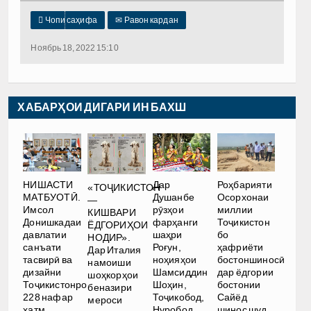

Чопи саҳифа
✉
Равон кардан
Ноябрь 18, 2022 15:10
ХАБАРҲОИ ДИГАРИ ИН БАХШ
НИШАСТИ
Дар
Роҳбарияти
«ТОҶИКИСТОН
МАТБУОТӢ.
Душанбе
Осорхонаи
—
Имсол
рӯзҳои
миллии
КИШВАРИ
Донишкадаи
фарҳанги
Тоҷикистон
ЁДГОРИҲОИ
давлатии
шаҳри
бо
НОДИР».
санъати
Роғун,
ҳафриёти
Дар Италия
тасвирӣ ва
ноҳияҳои
бостоншиносӣ
намоиши
дизайни
Шамсиддин
дар ёдгории
шоҳкорҳои
Тоҷикистонро
Шоҳин,
бостонии
беназири
228 нафар
Тоҷикобод,
Сайёд
мероси
хатм
Нуробод,
шинос шуд