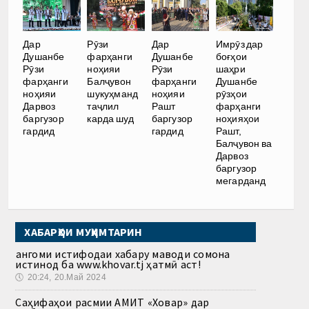
Дар
Рӯзи
Дар
Имрӯз дар
Душанбе
фарҳанги
Душанбе
боғҳои
Рӯзи
ноҳияи
Рӯзи
шаҳри
фарҳанги
Балҷувон
фарҳанги
Душанбе
ноҳияи
шукуҳманд
ноҳияи
рӯзҳои
Дарвоз
таҷлил
Рашт
фарҳанги
баргузор
карда шуд
баргузор
ноҳияҳои
гардид
гардид
Рашт,
Балҷувон ва
Дарвоз
баргузор
мегарданд
ХАБАРҲОИ МУҲИМТАРИН
Ҳангоми истифодаи хабару маводи сомона
истинод ба www.khovar.tj ҳатмӣ аст!
🕔
20:24, 20.Май 2024
Саҳифаҳои расмии АМИТ «Ховар» дар