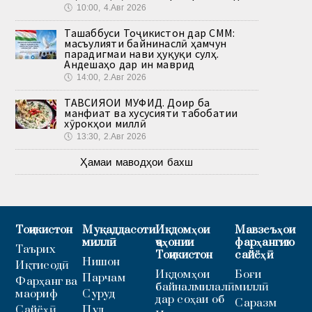
🕔
10:00, 4.Авг 2026
Ташаббуси Тоҷикистон дар СММ:
масъулияти байнинаслӣ ҳамчун
парадигмаи нави ҳуқуқи сулҳ.
Андешаҳо дар ин маврид
🕔
14:00, 2.Авг 2026
ТАВСИЯҲОИ МУФИД. Доир ба
манфиат ва хусусияти табобатии
хӯрокҳои миллӣ
🕔
13:30, 2.Авг 2026
Ҳамаи маводҳои бахш
Тоҷикистон
Муқаддасоти
Иқдомҳои
Мавзеъҳои
миллӣ
ҷаҳонии
фарҳангию
Таърих
Тоҷикистон
сайёҳӣ
Нишон
Иқтисодӣ
Иқдомҳои
Боғи
Парчам
Фарҳанг ва
байналмилалӣ
миллӣ
маориф
Суруд
дар соҳаи об
Саразм
Сайёҳӣ
Пул