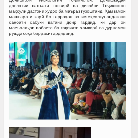
Донишгоҳи технологии Тоҷикистон, Донишкадаи
давлатии санъати тасвирӣ ва дизайни Тоҷикистон
маҳсули дастони худро ба маъраз гузоштанд. Ҳамзамон
машварати корӣ бо тарроҳон ва истеҳсолкунандагони
саноати сабуки ватанӣ доир гардид, ки дар он
масъалаҳои вобаста ба тақвияти ҳамкорӣ ва дурнамои
рушди соҳа баррасӣ гардиданд.