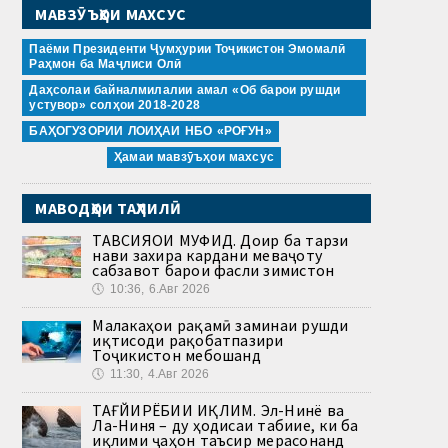
МАВЗӮЪҲОИ МАХСУС
Паёми Президенти Ҷумҳурии Тоҷикистон Эмомалӣ
Раҳмон ба Маҷлиси Олӣ
Даҳсолаи байналмилалии амал «Об барои рушди
устувор» солҳои 2018-2028
БАҲОГУЗОРИИ ЛОИҲАИ НБО «РОҒУН»
Ҳамаи мавзӯъҳои махсус
МАВОДҲОИ ТАҲЛИЛӢ
ТАВСИЯҲОИ МУФИД. Доир ба тарзи
нави захира кардани меваҷоту
сабзавот барои фасли зимистон
🕔
10:36, 6.Авг 2026
Малакаҳои рақамӣ заминаи рушди
иқтисоди рақобатпазири
Тоҷикистон мебошанд
🕔
11:30, 4.Авг 2026
ТАҒЙИРЁБИИ ИҚЛИМ. Эл-Нинё ва
Ла-Ниня – ду ҳодисаи табиие, ки ба
иқлими ҷаҳон таъсир мерасонанд