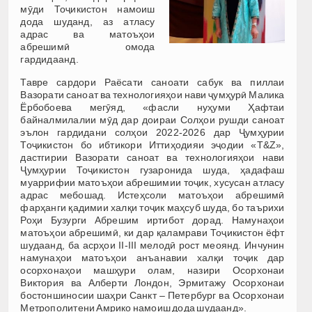
мӯди Тоҷикистон намоиш
дода шуданд, аз атласу
адрас ва матоъҳои
абрешимӣ омода
гардидаанд.
Тавре сардори Раёсати саноати сабук ва пиллаи
Вазорати саноат ва технологияҳои нави ҷумҳурӣ Малика
Ёрбобоева мегӯяд, «фасли нуҳуми Ҳафтаи
байналмилалии мӯд дар доираи Солҳои рушди саноат
эълон гардидани солҳои 2022-2026 дар Ҷумҳурии
Тоҷикистон бо ибтикори Иттиҳодияи эҷодии «Т&Z»,
дастгирии Вазорати саноат ва технологияҳои нави
Ҷумҳурии Тоҷикистон гузаронида шуда, ҳадафаш
муаррифии матоъҳои абрешимии тоҷик, хусусан атласу
адрас мебошад. Истеҳсоли матоъҳои абрешимӣ
фарҳанги қадимии халқи тоҷик маҳсуб шуда, бо таърихи
Роҳи Бузурги Абрешим иртибот дорад. Намунаҳои
матоъҳои абрешимӣ, ки дар қаламрави Тоҷикистон ёфт
шудаанд, ба асрҳои II-III мелодӣ рост меоянд. Инчунин
намунаҳои матоъҳои анъанавии халқи тоҷик дар
осорхонаҳои машҳури олам, назири Осорхонаи
Виктория ва Алберти Лондон, Эрмитажу Осорхонаи
бостоншиносии шаҳри Санкт – Петербург ва Осорхонаи
Метрополитени Амрико намоиш дода шудаанд».