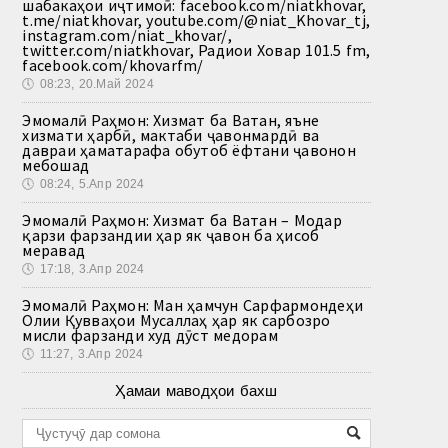
шабакаҳои иҷтимоӣ: facebook.com/niatkhovar,
t.me/niatkhovar, youtube.com/@niat_Khovar_tj,
instagram.com/niat_khovar/,
twitter.com/niatkhovar, Радиои Ховар 101.5 fm,
facebook.com/khovarfm/
🕔
08:23, 20.Май 2024
Эмомалӣ Раҳмон: Хизмат ба Ватан, яъне
хизмати ҳарбӣ, мактаби ҷавонмардӣ ва
давраи ҳаматарафа обутоб ёфтани ҷавонон
мебошад
🕔
08:24, 5.Апр 2024
Эмомалӣ Раҳмон: Хизмат ба Ватан – Модар
қарзи фарзандии ҳар як ҷавон ба ҳисоб
меравад
🕔
17:18, 3.Апр 2024
Эмомалӣ Раҳмон: Ман ҳамчун Сарфармондеҳи
Олии Қувваҳои Мусаллаҳ ҳар як сарбозро
мисли фарзанди худ дӯст медорам
🕔
11:27, 3.Апр 2024
Ҳамаи маводҳои бахш