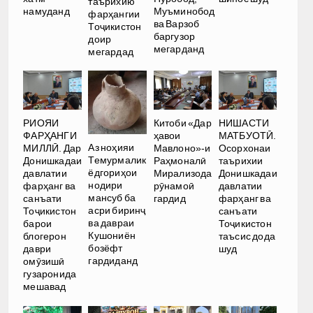
таърихию
намуданд
Муъминобод
фарҳангии
ва Варзоб
Тоҷикистон
баргузор
доир
мегарданд
мегардад
РИОЯИ
Китоби «Дар
НИШАСТИ
ФАРҲАНГИ
ҳавои
МАТБУОТӢ.
Аз ноҳияи
МИЛЛӢ. Дар
Мавлоно»-и
Осорхонаи
Темурмалик
Донишкадаи
Раҳмоналӣ
таърихии
ёдгориҳои
давлатии
Мирализода
Донишкадаи
нодири
фарҳанг ва
рӯнамоӣ
давлатии
мансуб ба
санъати
гардид
фарҳанг ва
асри биринҷ
Тоҷикистон
санъати
ва давраи
барои
Тоҷикистон
Кушониён
блогерон
таъсис дода
бозёфт
даври
шуд
гардиданд
омӯзишӣ
гузаронида
мешавад