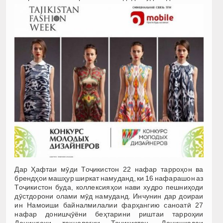
Дар Ҳафтаи мӯди Тоҷикистон 22 нафар тарроҳон ва
брендҳои машҳур ширкат намуданд, ки 16 нафарашон аз
Тоҷикистон буда, коллексияҳои нави худро пешниҳоди
дӯстдорони олами мӯд намуданд. Инчунин дар доираи
ин Намоиши байналмилалии фарҳангию саноатӣ 27
нафар донишҷӯёни беҳтарини риштаи тарроҳии