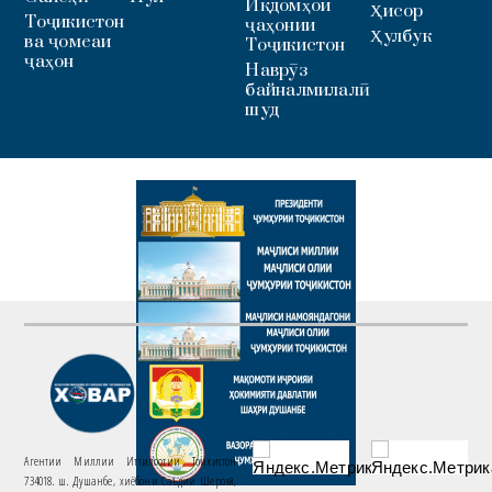
Иқдомҳои
Ҳисор
Тоҷикистон
ҷаҳонии
Ҳулбук
ва ҷомеаи
Тоҷикистон
ҷаҳон
Наврӯз
байналмилалӣ
шуд
Агентии Миллии Иттилоотии Тоҷикистон
734018. ш. Душанбе, хиёбони Саъдии Шерозӣ,