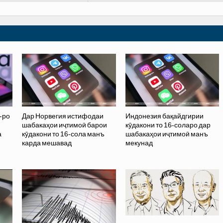
-ро
Дар Норвегия истифодаи
Индонезия бақайдгирии
шабакаҳои иҷтимоӣ барои
кӯдакони то 16-соларо дар
а
кӯдакони то 16-сола манъ
шабакаҳои иҷтимоӣ манъ
карда мешавад
мекунад