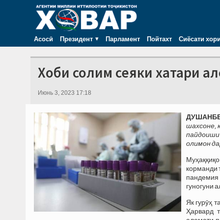
Асосӣ
Президент
Парламент
Пойтахт
Сиёсати хор
Хоби солим сеяки хатари а
Июнь 3, 2023 17:18
ДУШАНБЕ,
шахсоне, 
пайдоиши
олимон да
Муҳаққиқо
корманди т
пандемия 
гуногуни 
Як гурӯҳ 
Ҳарвард т
аломати п