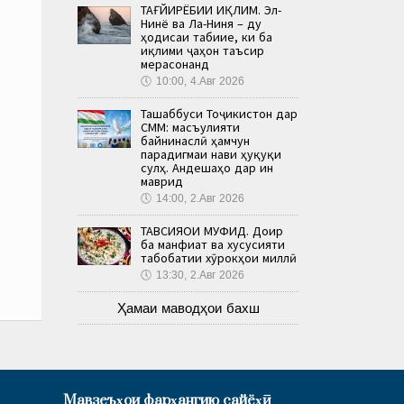
ТАҒЙИРЁБИИ ИҚЛИМ. Эл-
Нинё ва Ла-Ниня – ду
ҳодисаи табиие, ки ба
иқлими ҷаҳон таъсир
мерасонанд
🕔
10:00, 4.Авг 2026
Ташаббуси Тоҷикистон дар
СММ: масъулияти
байнинаслӣ ҳамчун
парадигмаи нави ҳуқуқи
сулҳ. Андешаҳо дар ин
маврид
🕔
14:00, 2.Авг 2026
ТАВСИЯҲОИ МУФИД. Доир
ба манфиат ва хусусияти
табобатии хӯрокҳои миллӣ
🕔
13:30, 2.Авг 2026
Ҳамаи маводҳои бахш
Мавзеъҳои фарҳангию сайёҳӣ