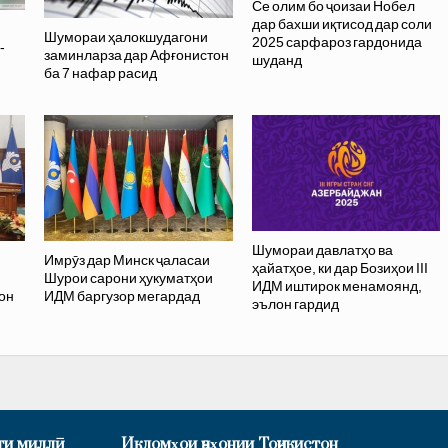
Се олим бо ҷоизаи Нобел
дар бахши иқтисод дар соли
Шумораи ҳалокшудагони
2025 сарфароз гардонида
-
заминларза дар Афғонистон
шуданд
ба 7 нафар расид
Шумораи давлатҳо ва
Имрӯз дар Минск ҷаласаи
ҳайатҳое, ки дар Бозиҳои III
Шурои сарони ҳукуматҳои
ИДМ иштирок менамоянд,
он
ИДМ баргузор мегардад
эълон гардид
ти миллӣ
Иқдомҳои ҷаҳонии Тоҷикистон