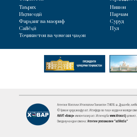
Таърих
Нишон
Иқтисодӣ
Парчам
Фарҳанг ва маориф
Суруд
Сайёҳӣ
Пул
Тоҷикистон ва ҷомеаи ҷаҳон
Агентии Миллии Иттилоотии Тоҷикистон 734018. ш. Душанбе, хиёбони 
© Ҳамаи ҳуқуқ маҳфуз аст. Истифода ва паҳн кардани маводи сомо
АМИТ «Ховар»
имконпазир аст. Истинод ба
www.khovar.tj
ҳатмист.
Омодакунандаи сомона:
Агентии рекламавии "adMedia"