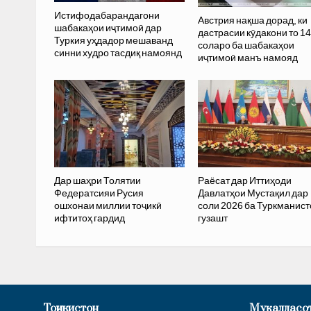
Истифодабарандагони
Австрия нақша дорад, ки
шабакаҳои иҷтимоӣ дар
дастрасии кӯдакони то 14
Туркия уҳдадор мешаванд
соларо ба шабакаҳои
синни худро тасдиқ намоянд
иҷтимоӣ манъ намояд
Дар шаҳри Толятии
Раёсат дар Иттиҳоди
Федератсияи Русия
Давлатҳои Мустақил дар
ошхонаи миллии тоҷикӣ
соли 2026 ба Туркманист
ифтитоҳ гардид
гузашт
Тоҷикистон
Муқаддасо