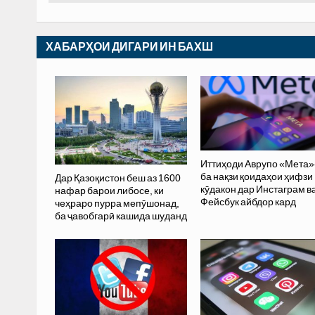
ХАБАРҲОИ ДИГАРИ ИН БАХШ
Иттиҳоди Аврупо «Мета»
ба нақзи қоидаҳои ҳифзи
Дар Қазоқистон беш аз 1600
кӯдакон дар Инстаграм в
нафар барои либосе, ки
Фейсбук айбдор кард
чеҳраро пурра мепӯшонад,
ба ҷавобгарӣ кашида шуданд