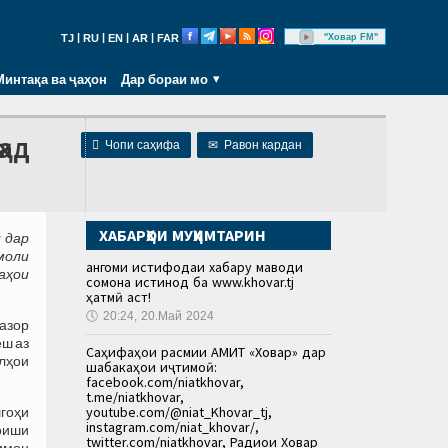
|
|
|
|
"Ховар FM"
TJ
RU
EN
AR
FAR
Минтақа ва ҷаҳон
Дар бораи мо
ҳад

Чопи саҳифа
✉
Равон кардан
ХАБАРҲОИ МУҲИМТАРИН
 дар
моли
Ҳангоми истифодаи хабару маводи
аҳои
сомона истинод ба www.khovar.tj
ҳатмӣ аст!
🕔
20:24, 20.Май 2024
ҳазор
еш аз
Саҳифаҳои расмии АМИТ «Ховар» дар
лҳои
шабакаҳои иҷтимоӣ:
facebook.com/niatkhovar,
t.me/niatkhovar,
youtube.com/@niat_Khovar_tj,
шгоҳи
instagram.com/niat_khovar/,
оиши
twitter.com/niatkhovar, Радиои Ховар
имон