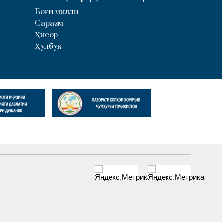
Боғи миллӣ
Саразм
Ҳисор
Ҳулбук