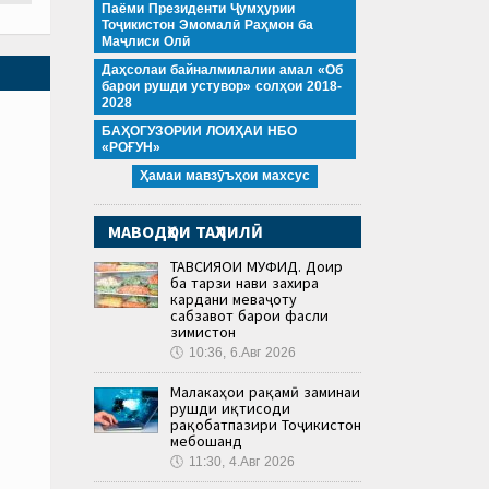
Паёми Президенти Ҷумҳурии
Тоҷикистон Эмомалӣ Раҳмон ба
Маҷлиси Олӣ
Даҳсолаи байналмилалии амал «Об
барои рушди устувор» солҳои 2018-
2028
БАҲОГУЗОРИИ ЛОИҲАИ НБО
«РОҒУН»
Ҳамаи мавзӯъҳои махсус
МАВОДҲОИ ТАҲЛИЛӢ
ТАВСИЯҲОИ МУФИД. Доир
ба тарзи нави захира
кардани меваҷоту
сабзавот барои фасли
зимистон
🕔
10:36, 6.Авг 2026
Малакаҳои рақамӣ заминаи
рушди иқтисоди
рақобатпазири Тоҷикистон
мебошанд
🕔
11:30, 4.Авг 2026