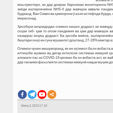
маълумотеро, ки дар доираи барномаи мониторинги NHS-
зиёди иштирокчиёни NHS-II дар мавҷҳои аввали пандем
будаанд. Ван Сивен ва ҳамкорони ӯ аз ин истифода бурда,
мерасонад.
Ҳисобҳои анҷомдодаи олимон нишон додааст, ки мавҷуд
соҳаи тиб- ҳам то оғози пандемия ва ҳам дар мавҷҳои 
назаррас коҳиш додааст. Ба ҳисоби миёна, иштирокчиёни 
бештари онҳо ин гуна мушкилот доштанд, 27-28% камтар а
Олимон чунин мешуморанд, ки ин эҳтимол ба он вобаста а
илтиҳоби музмин ва дигар ихтилоли системаи иммунӣ ҳам
аломати пас аз COVID-19 қисман ба он вобаста аст, ки 
дар танзими фаъолияти системаи иммунӣ нақши муҳим до
Июнь 3, 2023 17:18