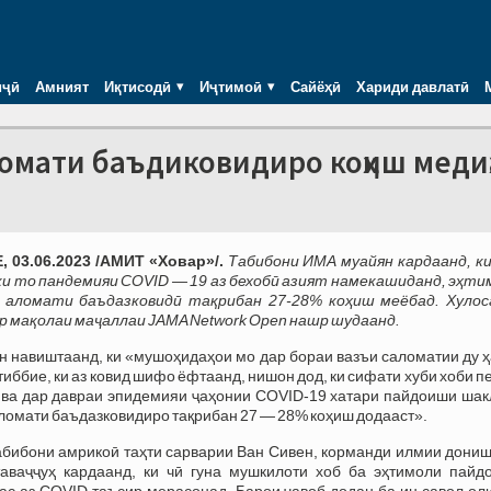
иҷӣ
Амният
Иқтисодӣ
Иҷтимоӣ
Сайёҳӣ
Хариди давлатӣ
ломати баъдиковидиро коҳиш меди
 03.06.2023 /АМИТ «Ховар»/.
Табибони ИМА муайян кардаанд, ки
ки то пандемияи COVID — 19 аз бехобӣ азият намекашиданд, эҳти
 аломати баъдазковидӣ тақрибан 27-28% коҳиш меёбад. Хулос
р мақолаи маҷаллаи JAMA Network Open нашр шудаанд.
н навиштаанд, ки «мушоҳидаҳои мо дар бораи вазъи саломатии ду 
иббие, ки аз ковид шифо ёфтаанд, нишон дод, ки сифати хуби хоби п
ва дар давраи эпидемияи ҷаҳонии COVID-19 хатари пайдоиши шак
аломати баъдазковидиро тақрибан 27 — 28% коҳиш додааст».
табибони амрикоӣ таҳти сарварии Ван Сивен, корманди илмии дони
аваҷҷуҳ кардаанд, ки чӣ гуна мушкилоти хоб ба эҳтимоли пайд
ас аз COVID таъсир мерасонад. Барои ҷавоб додан ба ин савол ол