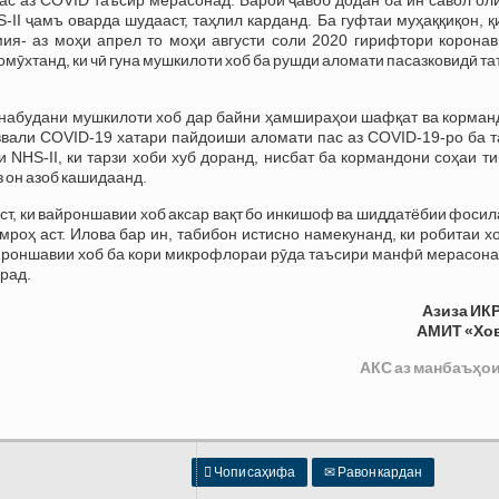
II ҷамъ оварда шудааст, таҳлил карданд. Ба гуфтаи муҳаққиқон, 
ия- аз моҳи апрел то моҳи августи соли 2020 гирифтори коронав
 омӯхтанд, ки чӣ гуна мушкилоти хоб ба рушди аломати пасазковидӣ т
 набудани мушкилоти хоб дар байни ҳамшираҳои шафқат ва корман
аввали COVID-19 хатари пайдоиши аломати пас аз COVID-19-ро ба 
NHS-II, ки тарзи хоби хуб доранд, нисбат ба кормандони соҳаи ти
з он азоб кашидаанд.
ст, ки вайроншавии хоб аксар вақт бо инкишоф ва шиддатёбии фоси
роҳ аст. Илова бар ин, табибон истисно намекунанд, ки робитаи х
вайроншавии хоб ба кори микрофлораи рӯда таъсири манфӣ мерасона
рад.
Азиза ИК
АМИТ «Хо
АКС аз манбаъҳои

Чопи саҳифа
✉
Равон кардан