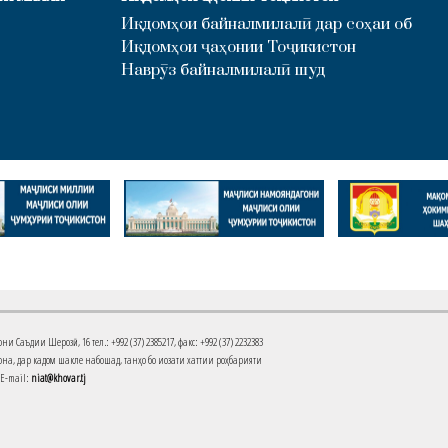
Иқдомҳои байналмилалӣ дар соҳаи об
Иқдомҳои ҷаҳонии Тоҷикистон
Наврӯз байналмилалӣ шуд
Саъдии Шерозӣ, 16 тел.: +992 (37) 2385217, факс: +992 (37) 2232383
на, дар кадом шакле набошад, танҳо бо иҷозати хаттии роҳбарияти
 E-mail:
niat@khovar.tj