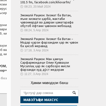
101.5 fm, facebook.com/khovarfm/
қисми
🕔
08:23, 20.Май 2024
ирус
аъсир
Эмомалӣ Раҳмон: Хизмат ба Ватан,
яъне хизмати ҳарбӣ, мактаби
ҷавонмардӣ ва давраи ҳаматарафа
дони
обутоб ёфтани ҷавонон мебошад
таври
🕔
08:24, 5.Апр 2024
б, ки
Эмомалӣ Раҳмон: Хизмат ба Ватан –
Модар қарзи фарзандии ҳар як ҷавон
лаҳои
ба ҳисоб меравад
об ва
🕔
17:18, 3.Апр 2024
д, ки
Эмомалӣ Раҳмон: Ман ҳамчун
Сарфармондеҳи Олии Қувваҳои
Мусаллаҳ ҳар як сарбозро мисли
РОМ,
фарзанди худ дӯст медорам
вар»
🕔
11:27, 3.Апр 2024
 боз
Ҳамаи маводҳои бахш
МАВЗӮЪҲОИ МАХСУС