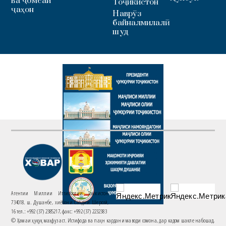
ва ҷомеаи
Тоҷикистон
ҷаҳон
Наврӯз
байналмилалӣ
шуд
Агентии Миллии Иттилоотии Тоҷикистон
734018. ш. Душанбе, хиёбони Саъдии Шерозӣ,
16 тел.: +992 (37) 2385217, факс: +992 (37) 2232383
© Ҳамаи ҳуқуқ маҳфуз аст. Истифода ва паҳн кардани маводи сомона, дар кадом шакле набошад,