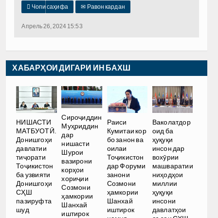

Чопи саҳифа
✉
Равон кардан
Апрель 26, 2024 15:53
ХАБАРҲОИ ДИГАРИ ИН БАХШ
Сироҷиддин
НИШАСТИ
Раиси
Ваколатдор
Муҳриддин
МАТБУОТӢ.
Кумитаи кор
оид ба
дар
Донишгоҳи
бо занон ва
ҳуқуқи
нишасти
давлатии
оилаи
инсон дар
Шурои
тиҷорати
Тоҷикистон
вохӯрии
вазирони
Тоҷикистон
дар Форуми
машваратии
корҳои
ба узвияти
занони
ниҳодҳои
хориҷии
Донишгоҳи
Созмони
миллии
Созмони
СҲШ
ҳамкории
ҳуқуқи
ҳамкории
пазируфта
Шанхай
инсони
Шанхай
шуд
иштирок
давлатҳои
иштирок