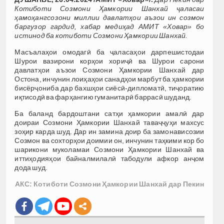
Котиботи Созмони Ҳамкории Шанхай ҷаласаи
ҳамоҳангсозони миллии давлатҳои аъзои ин созмон
баргузор гардид, хабар медиҳад АМИТ «Ховар» бо
истинод ба котиботи Созмони Ҳамкории Шанхай.
Масъалаҳои омодагӣ ба ҷаласаҳои дарпешистодаи
Шурои вазирони корҳои хориҷӣ ва Шурои сарони
давлатҳои аъзои Созмони Ҳамкории Шанхай дар
Остона, инчунин лоиҳаҳои санадҳои марбут ба ҳамкории
бисёрҷониба дар бахшҳои сиёсӣ-дипломатӣ, тиҷоратию
иқтисодӣ ва фарҳангию гуманитарӣ баррасӣ шуданд.
Ба баланд бардоштани сатҳи ҳамкории амалӣ дар
доираи Созмони Ҳамкории Шанхай таваҷҷуҳи махсус
зоҳир карда шуд. Дар ин замина доир ба замонависозии
Созмон ва сохторҳои доимии он, инчунин таҳкими кор бо
шарикони муколамаи Созмони Ҳамкории Шанхай ва
иттиҳодияҳои байналмилалӣ табодули афкор анҷом
дода шуд.
АКС: Котиботи Созмони Ҳамкории Шанхай дар Пекин