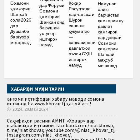
Созмони
Қоҳир
Намунаи
дар Форуми
ҳамкории
Расулзода
олию
Созмони
Шанхай
дар ҷаласаи
барҷастаи
ҳамкории
соли 2026
Шурои
ҳамкории ду
Шанхай оид
дар
сарони
давлат
ба рушди
Душанбе
ҳукуматҳо
ҳамгироӣ
устувор
баргузор
—
дар доираи
иштирок
мегардад
сарвазирони
Созмони
намуд
давлатҳои
ҳамкории
аъзои СҲШ
Шанхай
иштирок
маҳсуб
намуд
мешавад
ХАБАРҲОИ МУҲИМТАРИН
Ҳангоми истифодаи хабару маводи сомона
истинод ба www.khovar.tj ҳатмӣ аст!
🕔
20:24, 20.Май 2024
Саҳифаҳои расмии АМИТ «Ховар» дар
шабакаҳои иҷтимоӣ: facebook.com/niatkhovar,
t.me/niatkhovar, youtube.com/@niat_Khovar_tj,
instagram.com/niat_khovar/,
twitter.com/niatkhovar, Радиои Ховар 101.5 fm,