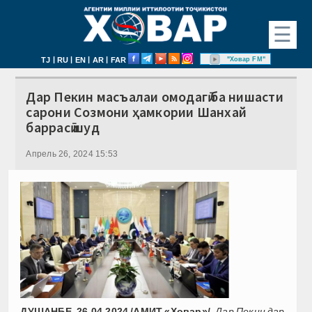
☰
|
|
|
|
"Ховар FM"
TJ
RU
EN
AR
FAR
Дар Пекин масъалаи омодагӣ ба нишасти
сарони Созмони ҳамкории Шанхай
баррасӣ шуд
Апрель 26, 2024 15:53
ДУШАНБЕ, 26.04.2024 /АМИТ «Ховар»/.
Дар Пекин дар