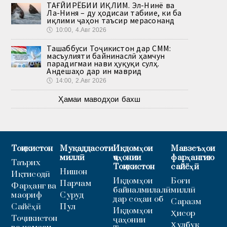
ТАҒЙИРЁБИИ ИҚЛИМ. Эл-Нинё ва
Ла-Ниня – ду ҳодисаи табиие, ки ба
иқлими ҷаҳон таъсир мерасонанд
🕔
10:00, 4.Авг 2026
Ташаббуси Тоҷикистон дар СММ:
масъулияти байнинаслӣ ҳамчун
парадигмаи нави ҳуқуқи сулҳ.
Андешаҳо дар ин маврид
🕔
14:00, 2.Авг 2026
Ҳамаи маводҳои бахш
Тоҷикистон
Муқаддасоти
Иқдомҳои
Мавзеъҳои
миллӣ
ҷаҳонии
фарҳангию
Таърих
Тоҷикистон
сайёҳӣ
Нишон
Иқтисодӣ
Иқдомҳои
Боғи
Парчам
Фарҳанг ва
байналмилалӣ
миллӣ
маориф
Суруд
дар соҳаи об
Саразм
Сайёҳӣ
Пул
Иқдомҳои
Ҳисор
Тоҷикистон
ҷаҳонии
Ҳулбук