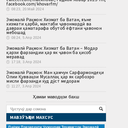
facebook.com/khovarfm/
🕔
08:23, 20.Май 2024
Эмомалӣ Раҳмон: Хизмат ба Ватан, яъне
хизмати ҳарбӣ, мактаби ҷавонмардӣ ва
давраи ҳаматарафа обутоб ёфтани ҷавонон
мебошад
🕔
08:24, 5.Апр 2024
Эмомалӣ Раҳмон: Хизмат ба Ватан – Модар
қарзи фарзандии ҳар як ҷавон ба ҳисоб
меравад
🕔
17:18, 3.Апр 2024
Эмомалӣ Раҳмон: Ман ҳамчун Сарфармондеҳи
Олии Қувваҳои Мусаллаҳ ҳар як сарбозро
мисли фарзанди худ дӯст медорам
🕔
11:27, 3.Апр 2024
Ҳамаи маводҳои бахш
МАВЗӮЪҲОИ МАХСУС
Паёми Президенти Ҷумҳурии Тоҷикистон Эмомалӣ