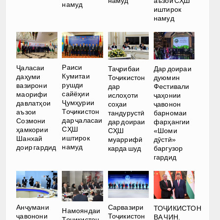
намуд
аъзои СҲШ
намуд
иштирок
намуд
Раиси
Ҷаласаи
Таҷрибаи
Дар доираи
Кумитаи
даҳуми
Тоҷикистон
дуюмин
рушди
вазирони
дар
Фестивали
сайёҳии
маорифи
ислоҳоти
ҷаҳонии
Ҷумҳурии
давлатҳои
соҳаи
ҷавонон
Тоҷикистон
аъзои
тандурустӣ
барномаи
дар ҷаласаи
Созмони
дар доираи
фарҳангии
СҲШ
ҳамкории
СҲШ
«Шоми
иштирок
Шанхай
муаррифӣ
дӯстӣ»
намуд
доир гардид
карда шуд
баргузор
гардид
Анҷумани
Сарвазири
ТОҶИКИСТОН
Намояндаи
ҷавонони
Тоҷикистон
ВА ЧИН.
Тоҷикистон