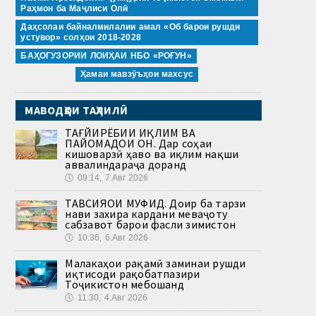
Раҳмон ба Маҷлиси Олӣ
Даҳсолаи байналмилалии амал «Об барои рушди
устувор» солҳои 2018-2028
БАҲОГУЗОРИИ ЛОИҲАИ НБО «РОҒУН»
Ҳамаи мавзӯъҳои махсус
МАВОДҲОИ ТАҲЛИЛӢ
ТАҒЙИРЁБИИ ИҚЛИМ ВА
ПАЙОМАДҲОИ ОН. Дар соҳаи
кишоварзӣ ҳаво ва иқлим нақши
аввалиндараҷа доранд
🕔
09:14, 7.Авг 2026
ТАВСИЯҲОИ МУФИД. Доир ба тарзи
нави захира кардани меваҷоту
сабзавот барои фасли зимистон
🕔
10:36, 6.Авг 2026
Малакаҳои рақамӣ заминаи рушди
иқтисоди рақобатпазири
Тоҷикистон мебошанд
🕔
11:30, 4.Авг 2026