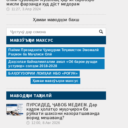
мисли фарзанди худ дӯст медорам
🕔
11:27, 3.Апр 2024
Ҳамаи маводҳои бахш
МАВЗӮЪҲОИ МАХСУС
Паёми Президенти Ҷумҳурии Тоҷикистон Эмомалӣ
Раҳмон ба Маҷлиси Олӣ
Даҳсолаи байналмилалии амал «Об барои рушди
устувор» солҳои 2018-2028
БАҲОГУЗОРИИ ЛОИҲАИ НБО «РОҒУН»
Ҳамаи мавзӯъҳои махсус
МАВОДҲОИ ТАҲЛИЛӢ
ПУРСИДЕД, ҶАВОБ МЕДИҲЕМ. Дар
кадом ҳолатҳо муҳоҷирон ба
рӯйхати шахсони назоратшаванда
ворид мешаванд?
🕔
12:00, 8.Авг 2026