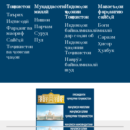
Тоҷикистон
Муқаддасоти
Иқдомҳои
Мавзеъҳои
миллӣ
ҷаҳонии
фарҳангию
Таърих
Тоҷикистон
сайёҳӣ
Нишон
Иқтисодӣ
Иқдомҳои
Боғи
Парчам
Фарҳанг ва
байналмилалӣ
миллӣ
маориф
Суруд
дар соҳаи об
Саразм
Сайёҳӣ
Пул
Иқдомҳои
Ҳисор
Тоҷикистон
ҷаҳонии
Ҳулбук
ва ҷомеаи
Тоҷикистон
ҷаҳон
Наврӯз
байналмилалӣ
шуд