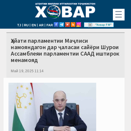
☰
|
|
|
|
"Ховар FM"
TJ
RU
EN
AR
FAR
Ҳайати парламентии Маҷлиси
намояндагон дар ҷаласаи сайёри Шурои
Ассамблеяи парламентии СААД иштирок
менамояд
Май 19, 2025 11:14