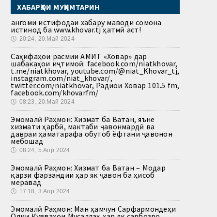
ХАБАРҲОИ МУҲИМТАРИН
Ҳангоми истифодаи хабару маводи сомона
истинод ба www.khovar.tj ҳатмӣ аст!
🕔
20:24, 20.Май 2024
Саҳифаҳои расмии АМИТ «Ховар» дар
шабакаҳои иҷтимоӣ: facebook.com/niatkhovar,
t.me/niatkhovar, youtube.com/@niat_Khovar_tj,
instagram.com/niat_khovar/,
twitter.com/niatkhovar, Радиои Ховар 101.5 fm,
facebook.com/khovarfm/
🕔
08:23, 20.Май 2024
Эмомалӣ Раҳмон: Хизмат ба Ватан, яъне
хизмати ҳарбӣ, мактаби ҷавонмардӣ ва
давраи ҳаматарафа обутоб ёфтани ҷавонон
мебошад
🕔
08:24, 5.Апр 2024
Эмомалӣ Раҳмон: Хизмат ба Ватан – Модар
қарзи фарзандии ҳар як ҷавон ба ҳисоб
меравад
🕔
17:18, 3.Апр 2024
Эмомалӣ Раҳмон: Ман ҳамчун Сарфармондеҳи
Олии Қувваҳои Мусаллаҳ ҳар як сарбозро