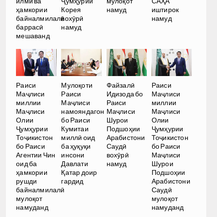
илмӣ ва
Ҷумҳурии
мулоқот
САҲА
ҳамкории
Корея
намуд
иштирок
байналмилалӣ
вохӯрӣ
намуд
баррасӣ
намуд
мешаванд
Раиси
Мулоқоти
Файзалӣ
Раиси
Маҷлиси
Раиси
Идизода бо
Маҷлиси
миллии
Маҷлиси
Раиси
миллии
Маҷлиси
намояндагон
Маҷлиси
Маҷлиси
Олии
бо Раиси
Шурои
Олии
Ҷумҳурии
Кумитаи
Подшоҳии
Ҷумҳурии
Тоҷикистон
миллӣ оид
Арабистони
Тоҷикистон
бо Раиси
ба ҳуқуқи
Саудӣ
бо Раиси
Агентии Чин
инсони
вохӯрӣ
Маҷлиси
оид ба
Давлати
намуд
Шурои
ҳамкории
Қатар доир
Подшоҳии
рушди
гардид
Арабистони
байналмилалӣ
Саудӣ
мулоқот
мулоқот
намуданд
намуданд