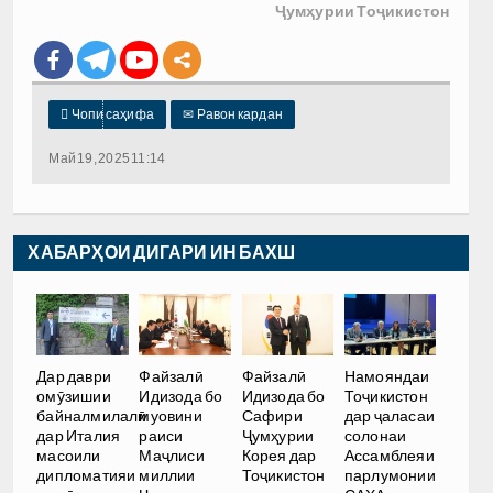
Ҷумҳурии Тоҷикистон

Чопи саҳифа
✉
Равон кардан
Май 19, 2025 11:14
ХАБАРҲОИ ДИГАРИ ИН БАХШ
Дар даври
Файзалӣ
Файзалӣ
Намояндаи
омӯзишии
Идизода бо
Идизода бо
Тоҷикистон
байналмилалӣ
муовини
Сафири
дар ҷаласаи
дар Италия
раиси
Ҷумҳурии
солонаи
масоили
Маҷлиси
Корея дар
Ассамблеяи
дипломатияи
миллии
Тоҷикистон
парлумонии