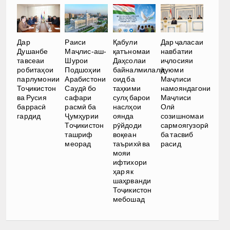
Дар
Раиси
Қабули
Дар ҷаласаи
Душанбе
Маҷлис-аш-
қатъномаи
навбатии
тавсеаи
Шурои
Даҳсолаи
иҷлосияи
робитаҳои
Подшоҳии
байналмилалӣ
дуюми
парлумонии
Арабистони
оид ба
Маҷлиси
Тоҷикистон
Саудӣ бо
таҳкими
намояндагони
ва Русия
сафари
сулҳ барои
Маҷлиси
баррасӣ
расмӣ ба
наслҳои
Олӣ
гардид
Ҷумҳурии
оянда
созишномаи
Тоҷикистон
рӯйдоди
сармоягузорӣ
ташриф
воқеан
ба тасвиб
меорад
таърихӣ ва
расид
мояи
ифтихори
ҳар як
шаҳрванди
Тоҷикистон
мебошад