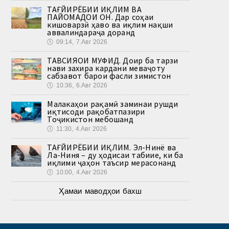
ТАҒЙИРЁБИИ ИҚЛИМ ВА
ПАЙОМАДҲОИ ОН. Дар соҳаи
кишоварзӣ ҳаво ва иқлим нақши
аввалиндараҷа доранд
🕔
09:14, 7.Авг 2026
ТАВСИЯҲОИ МУФИД. Доир ба тарзи
нави захира кардани меваҷоту
сабзавот барои фасли зимистон
🕔
10:36, 6.Авг 2026
Малакаҳои рақамӣ заминаи рушди
иқтисоди рақобатпазири
Тоҷикистон мебошанд
🕔
11:30, 4.Авг 2026
ТАҒЙИРЁБИИ ИҚЛИМ. Эл-Нинё ва
Ла-Ниня – ду ҳодисаи табиие, ки ба
иқлими ҷаҳон таъсир мерасонанд
🕔
10:00, 4.Авг 2026
Ҳамаи маводҳои бахш