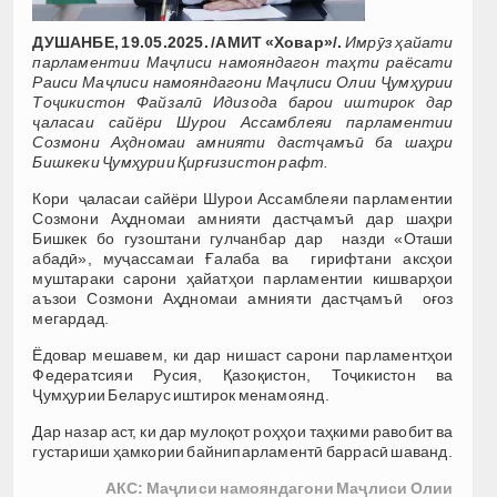
ДУШАНБЕ, 19.05.2025. /АМИТ «Ховар»/.
Имрӯз ҳайати
парламентии Маҷлиси намояндагон таҳти раёсати
Раиси Маҷлиси намояндагони Маҷлиси Олии Ҷумҳурии
Тоҷикистон Файзалӣ Идизода барои иштирок дар
ҷаласаи сайёри Шурои Ассамблеяи парламентии
Созмони Аҳдномаи амнияти дастҷамъӣ ба шаҳри
Бишкеки Ҷумҳурии Қирғизистон рафт.
Кори ҷаласаи сайёри Шурои Ассамблеяи парламентии
Созмони Аҳдномаи амнияти дастҷамъӣ дар шаҳри
Бишкек бо гузоштани гулчанбар дар назди «Оташи
абадӣ», муҷассамаи Ғалаба ва гирифтани аксҳои
муштараки сарони ҳайатҳои парламентии кишварҳои
аъзои Созмони Аҳдномаи амнияти дастҷамъӣ оғоз
мегардад.
Ёдовар мешавем, ки дар нишаст сарони парламентҳои
Федератсияи Русия, Қазоқистон, Тоҷикистон ва
Ҷумҳурии Беларус иштирок менамоянд.
Дар назар аст, ки дар мулоқот роҳҳои таҳкими равобит ва
густариши ҳамкории байнипарламентӣ баррасӣ шаванд.
АКС: Маҷлиси намояндагони Маҷлиси Олии