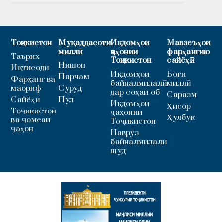
Тоҷикистон
Муқаддасоти
Иқдомҳои
Мавзеъҳои
миллӣ
ҷаҳонии
фарҳангию
Таърих
Тоҷикистон
сайёҳӣ
Нишон
Иқтисодӣ
Иқдомҳои
Боғи
Парчам
Фарҳанг ва
байналмилалӣ
миллӣ
маориф
Суруд
дар соҳаи об
Саразм
Сайёҳӣ
Пул
Иқдомҳои
Ҳисор
Тоҷикистон
ҷаҳонии
Ҳулбук
ва ҷомеаи
Тоҷикистон
ҷаҳон
Наврӯз
байналмилалӣ
шуд