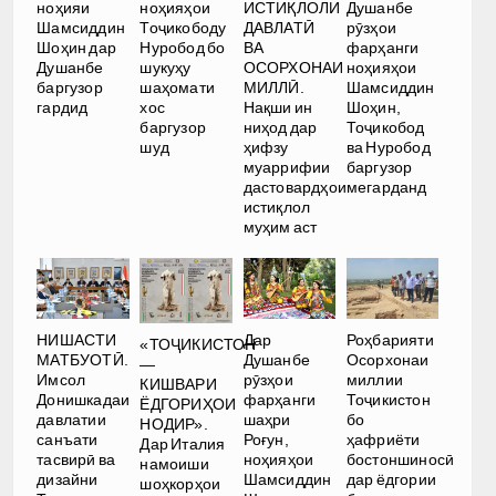
ИСТИҚЛОЛИ
ноҳияи
ноҳияҳои
Душанбе
ДАВЛАТӢ
Шамсиддин
Тоҷикободу
рӯзҳои
ВА
Шоҳин дар
Нуробод бо
фарҳанги
ОСОРХОНАИ
Душанбе
шукуҳу
ноҳияҳои
МИЛЛӢ.
баргузор
шаҳомати
Шамсиддин
Нақши ин
гардид
хос
Шоҳин,
ниҳод дар
баргузор
Тоҷикобод
ҳифзу
шуд
ва Нуробод
муаррифии
баргузор
дастовардҳои
мегарданд
истиқлол
муҳим аст
НИШАСТИ
Дар
Роҳбарияти
«ТОҶИКИСТОН
МАТБУОТӢ.
Душанбе
Осорхонаи
—
Имсол
рӯзҳои
миллии
КИШВАРИ
Донишкадаи
фарҳанги
Тоҷикистон
ЁДГОРИҲОИ
давлатии
шаҳри
бо
НОДИР».
санъати
Роғун,
ҳафриёти
Дар Италия
тасвирӣ ва
ноҳияҳои
бостоншиносӣ
намоиши
дизайни
Шамсиддин
дар ёдгории
шоҳкорҳои