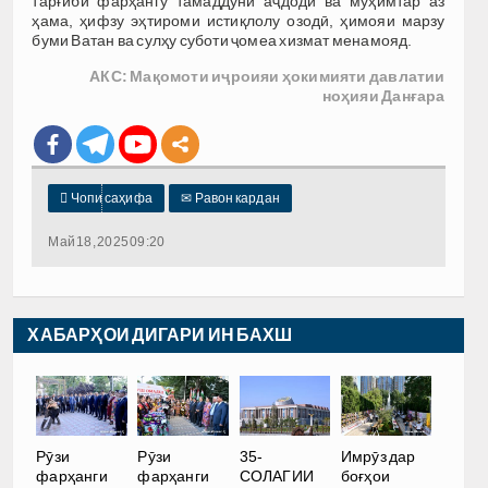
тарғиби фарҳангу тамаддуни аҷдодӣ ва муҳимтар аз
ҳама, ҳифзу эҳтироми истиқлолу озодӣ, ҳимояи марзу
буми Ватан ва сулҳу суботи ҷомеа хизмат менамояд.
АКС: Мақомоти иҷроияи ҳокимияти давлатии
ноҳияи Данғара

Чопи саҳифа
✉
Равон кардан
Май 18, 2025 09:20
ХАБАРҲОИ ДИГАРИ ИН БАХШ
35-
Рӯзи
Рӯзи
Имрӯз дар
СОЛАГИИ
фарҳанги
фарҳанги
боғҳои