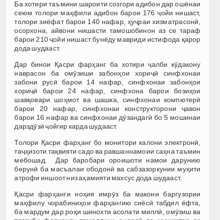
Ба хотири таъмини шароити созгори адибон дар ошёнаи
сеюм толори маҳфили адибон барои 176 ҷойи нишаст,
толори зиёфат барои 140 нафар, ҳуҷраи хизматрасонӣ,
осорхона, айвони нишасти тамошобинон аз се тараф
барои 210 ҷойи нишаст бунёду мавриди истифода қарор
дода шудааст.
Дар бинои Қасри фарҳанг ба хотири ҷалби кӯдакону
наврасон ба омӯзиши забонҳои хориҷӣ синфхонаи
забони русӣ барои 14 нафар, синфхонаи забонҳои
хориҷӣ барои 24 нафар, синфхона барои бозиҳои
шавқовари шоҳмот ва шашка, синфхонаи компютерӣ
барои 20 нафар, синфхонаи конструкторони ҷавон
барои 16 нафар ва синфхонаи дӯзандагӣ бо 5 мошинаи
дарздӯзӣ ҷойгир карда шудааст.
Толори Қасри фарҳанг бо монитори калони электронӣ,
таҷҳизоти тақвияти садо ва равшаннамоии саҳна таъмин
мебошад. Дар баробари ороишоти намои дарунию
берунӣ ба масъалаи ободонӣ ва сабзазоркунии муҳити
атрофи иншоот низ аҳамияти махсус дода шудааст.
Қасри фарҳанги ноҳия имрӯз ба макони баргузории
маҳфилу чорабиниҳои фарҳангию сиёсӣ табдил ёфта,
ба мардум дар роҳи шинохти асолати миллӣ, омӯзиш ва