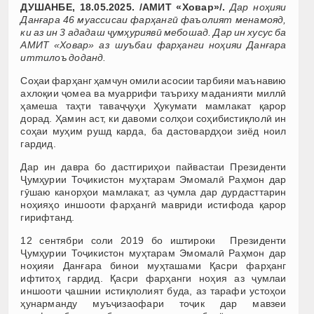
ДУШАНБЕ, 18.05.2025. /АМИТ «Ховар»/.
Дар ноҳияи
Данғара 46 муассисаи фарҳангӣ фаъолият менамояд,
ки аз ин 3 ададаш ҷумҳуриявӣ мебошад. Дар ин хусус ба
АМИТ «Ховар» аз шуъбаи фарҳанги ноҳияи Данғара
иттилоъ доданд.
Соҳаи фарҳанг ҳамчун омили асосии тарбияи маънавию
ахлоқии ҷомеа ва муаррифи таъриху маданияти миллӣ
ҳамеша таҳти таваҷҷуҳи Ҳукумати мамлакат қарор
дорад. Ҳамин аст, ки давоми солҳои соҳибистиқлолӣ ин
соҳаи муҳим рушд карда, ба дастовардҳои зиёд ноил
гардид.
Дар ин давра бо дастгириҳои пайвастаи Президенти
Ҷумҳурии Тоҷикистон муҳтарам Эмомалӣ Раҳмон дар
гӯшаю канорҳои мамлакат, аз ҷумла дар дурдасттарин
ноҳияҳо иншооти фарҳангӣ мавриди истифода қарор
гирифтанд.
12 сентябри соли 2019 бо иштироки Президенти
Ҷумҳурии Тоҷикистон муҳтарам Эмомалӣ Раҳмон дар
ноҳияи Данғара бинои муҳташами Қасри фарҳанг
ифтитоҳ гардид. Қасри фарҳанги ноҳия аз ҷумлаи
иншооти ҷашнии истиқлолият буда, аз тарафи устоҳои
ҳунарманду муъҷизаофари тоҷик дар мавзеи