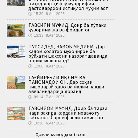
ниҳод дар ҳифзу муаррифии
дастовардҳои истиқлол муҳим аст
🕔
15:39, 8.Авг 2026
ТАВСИЯИ МУФИД. Доир ба пӯпаки
ҷуворимакка ва фоидаи он
🕔
13:33, 8.Авг 2026
ПУРСИДЕД, ҶАВОБ МЕДИҲЕМ. Дар
кадом ҳолатҳо муҳоҷирон ба
рӯйхати шахсони назоратшаванда
ворид мешаванд?
🕔
12:00, 8.Авг 2026
ТАҒЙИРЁБИИ ИҚЛИМ ВА
ПАЙОМАДҲОИ ОН. Дар соҳаи
кишоварзӣ ҳаво ва иқлим нақши
аввалиндараҷа доранд
🕔
09:14, 7.Авг 2026
ТАВСИЯҲОИ МУФИД. Доир ба тарзи
нави захира кардани меваҷоту
сабзавот барои фасли зимистон
🕔
10:36, 6.Авг 2026
Ҳамаи маводҳои бахш