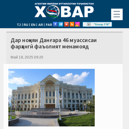
☰
|
|
|
|
"Ховар FM"
TJ
RU
EN
AR
FAR
Дар ноҳияи Данғара 46 муассисаи
фарҳангӣ фаъолият менамояд
Май 18, 2025 09:20