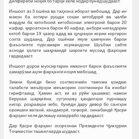
дилфиреби ноҳия бо тарҳи хеле нодир бунёд шудааст.
Иншоот аз 3 ошёна ва таҳхона иборат мебошад. Дар ин
макон ба хотири рушди соҳаи китобдорӣ ва ҷалби
мардум ба китобхонӣ китобхонаи электронӣ барои 20
нафар, қироатхона барои 40 нафар, анбори нигаҳдории
китоб барои 19 ҳазор адад ва ҳуҷраҳои кории коргарон
сохта шудаанд. Дар ошёнаи якум ҳамчунин барои
фаъолияти пурсамари кормандони Шуъбаи сабти
асноди ҳолати шаҳрвандӣ шароити мусоид фароҳам
гардидааст.
Иншоот дорои муосиртарин имконот барои фаъолияти
ҳамарӯзаи аҳли фарҳанги ноҳия мебошад.
Зимни бунёди бино сохтмончиён тамоми қоидаю
талаботи меъёрҳои меъморию сохтмониро ба инобат
гирифтаанд. Ҳамин аст, ки аз рӯйи ҳашамат, намои
берунаи шарқиёна, сутунҳову қандилҳои пурнақшу
нигор, роҳравҳои зебо, бунёди дару девор бо сангҳои
ороишии ватанӣ, кандакорӣ, гаҷкорӣ, оинабандӣ Қасри
фарҳанг хеле дилкашу назаррабо гардидааст.
Дар Қасри фарҳанг осорхонаи Президенти Ҷумҳурии
Тоҷикистон ташкил карда шудааст.