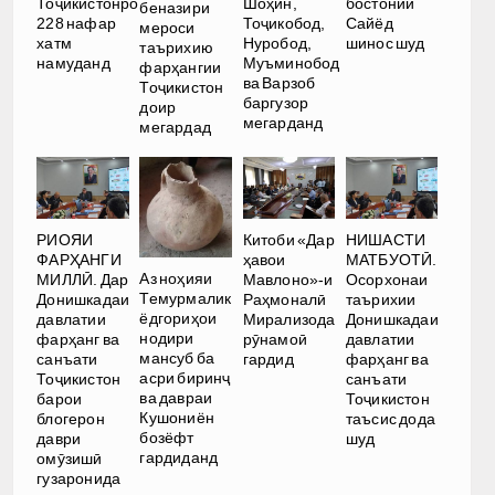
Тоҷикистонро
Шоҳин,
бостонии
беназири
228 нафар
Тоҷикобод,
Сайёд
мероси
хатм
Нуробод,
шинос шуд
таърихию
намуданд
Муъминобод
фарҳангии
ва Варзоб
Тоҷикистон
баргузор
доир
мегарданд
мегардад
РИОЯИ
Китоби «Дар
НИШАСТИ
ФАРҲАНГИ
ҳавои
МАТБУОТӢ.
Аз ноҳияи
МИЛЛӢ. Дар
Мавлоно»-и
Осорхонаи
Темурмалик
Донишкадаи
Раҳмоналӣ
таърихии
ёдгориҳои
давлатии
Мирализода
Донишкадаи
нодири
фарҳанг ва
рӯнамоӣ
давлатии
мансуб ба
санъати
гардид
фарҳанг ва
асри биринҷ
Тоҷикистон
санъати
ва давраи
барои
Тоҷикистон
Кушониён
блогерон
таъсис дода
бозёфт
даври
шуд
гардиданд
омӯзишӣ
гузаронида