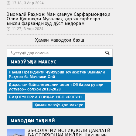
🕔
17:18, 3.Апр 2024
Эмомалӣ Раҳмон: Ман ҳамчун Сарфармондеҳи
Олии Қувваҳои Мусаллаҳ ҳар як сарбозро
мисли фарзанди худ дӯст медорам
🕔
11:27, 3.Апр 2024
Ҳамаи маводҳои бахш
МАВЗӮЪҲОИ МАХСУС
Паёми Президенти Ҷумҳурии Тоҷикистон Эмомалӣ
Раҳмон ба Маҷлиси Олӣ
Даҳсолаи байналмилалии амал «Об барои рушди
устувор» солҳои 2018-2028
БАҲОГУЗОРИИ ЛОИҲАИ НБО «РОҒУН»
Ҳамаи мавзӯъҳои махсус
МАВОДҲОИ ТАҲЛИЛӢ
35-СОЛАГИИ ИСТИҚЛОЛИ ДАВЛАТӢ
ВА ОСОРХОНАИ МИЛЛӢ. Нақши ин