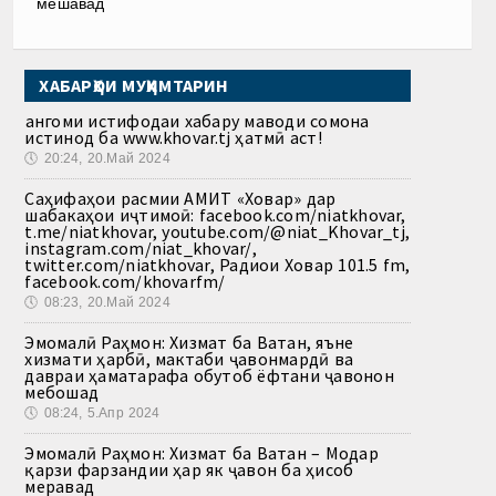
мешавад
ХАБАРҲОИ МУҲИМТАРИН
Ҳангоми истифодаи хабару маводи сомона
истинод ба www.khovar.tj ҳатмӣ аст!
🕔
20:24, 20.Май 2024
Саҳифаҳои расмии АМИТ «Ховар» дар
шабакаҳои иҷтимоӣ: facebook.com/niatkhovar,
t.me/niatkhovar, youtube.com/@niat_Khovar_tj,
instagram.com/niat_khovar/,
twitter.com/niatkhovar, Радиои Ховар 101.5 fm,
facebook.com/khovarfm/
🕔
08:23, 20.Май 2024
Эмомалӣ Раҳмон: Хизмат ба Ватан, яъне
хизмати ҳарбӣ, мактаби ҷавонмардӣ ва
давраи ҳаматарафа обутоб ёфтани ҷавонон
мебошад
🕔
08:24, 5.Апр 2024
Эмомалӣ Раҳмон: Хизмат ба Ватан – Модар
қарзи фарзандии ҳар як ҷавон ба ҳисоб
меравад