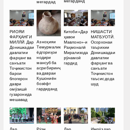
мегарданд
мегардад
РИОЯИ
Китоби «Дар
НИШАСТИ
ФАРҲАНГИ
ҳавои
МАТБУОТӢ.
Аз ноҳияи
МИЛЛӢ. Дар
Мавлоно»-и
Осорхонаи
Темурмалик
Донишкадаи
Раҳмоналӣ
таърихии
ёдгориҳои
давлатии
Мирализода
Донишкадаи
нодири
фарҳанг ва
рӯнамоӣ
давлатии
мансуб ба
санъати
гардид
фарҳанг ва
асри биринҷ
Тоҷикистон
санъати
ва давраи
барои
Тоҷикистон
Кушониён
блогерон
таъсис дода
бозёфт
даври
шуд
гардиданд
омӯзишӣ
гузаронида
мешавад
Дар
Рӯзи
Дар
Имрӯз дар