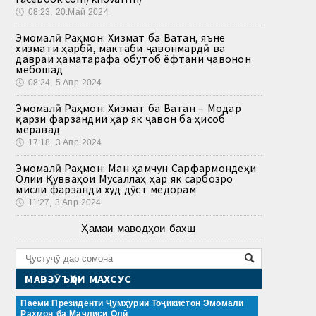
🕔
08:23, 20.Май 2024
Эмомалӣ Раҳмон: Хизмат ба Ватан, яъне
хизмати ҳарбӣ, мактаби ҷавонмардӣ ва
давраи ҳаматарафа обутоб ёфтани ҷавонон
мебошад
🕔
08:24, 5.Апр 2024
Эмомалӣ Раҳмон: Хизмат ба Ватан – Модар
қарзи фарзандии ҳар як ҷавон ба ҳисоб
меравад
🕔
17:18, 3.Апр 2024
Эмомалӣ Раҳмон: Ман ҳамчун Сарфармондеҳи
Олии Қувваҳои Мусаллаҳ ҳар як сарбозро
мисли фарзанди худ дӯст медорам
🕔
11:27, 3.Апр 2024
Ҳамаи маводҳои бахш
МАВЗӮЪҲОИ МАХСУС
Паёми Президенти Ҷумҳурии Тоҷикистон Эмомалӣ
Раҳмон ба Маҷлиси Олӣ