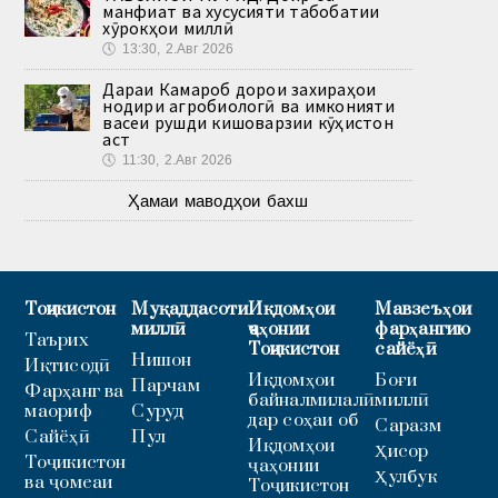
манфиат ва хусусияти табобатии
хӯрокҳои миллӣ
🕔
13:30, 2.Авг 2026
Дараи Камароб дорои захираҳои
нодири агробиологӣ ва имконияти
васеи рушди кишоварзии кӯҳистон
аст
🕔
11:30, 2.Авг 2026
Ҳамаи маводҳои бахш
Тоҷикистон
Муқаддасоти
Иқдомҳои
Мавзеъҳои
миллӣ
ҷаҳонии
фарҳангию
Таърих
Тоҷикистон
сайёҳӣ
Нишон
Иқтисодӣ
Иқдомҳои
Боғи
Парчам
Фарҳанг ва
байналмилалӣ
миллӣ
маориф
Суруд
дар соҳаи об
Саразм
Сайёҳӣ
Пул
Иқдомҳои
Ҳисор
Тоҷикистон
ҷаҳонии
Ҳулбук
ва ҷомеаи
Тоҷикистон