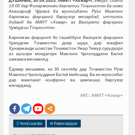
ДУШАНБЕ, 30.09.2025. /АМИТ «Ховар»/.
Имрӯз, соати
18:00 дар Филармонияи давлатии Тоҷикистон ба номи
Акашариф Ҷӯраев ба муносибати Рӯзи Мавлоно
барномаи фарҳангӣ баргузор мегардад, иттилоъ
доданд ба АМИТ «Ховар» аз Вазорати фарҳанги
Ҷумҳурии Тоҷикистон.
Барномаи фарҳангӣ бо ташаббуси Вазорати фарҳанги
Ҷумҳурии Тоҷикистон доир шуда, дар маҳфил
Ҳунарманди шоистаи Тоҷикистон Умар Темур сурудҳоро
аз ашъори мондагори Мавлоно Ҷалолуддини Балхӣ
замзама менамояд.
Ёдовар мешавем, ки 30 сентябр дар Тоҷикистон Рӯзи
Мавлоно Ҷалолуддини Балхӣ мебошад. Ба ин муносибат
дар мамлакат конфронс ва ҳамоишҳо баргузор
мегарданд.
АКС: АМИТ
«Ховар»

Чопи саҳифа
✉
Равон кардан