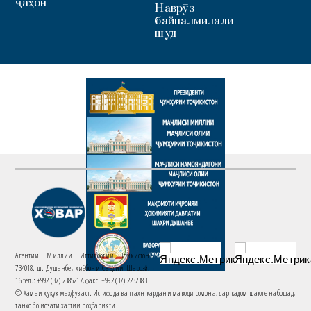
ҷаҳон
Наврӯз
байналмилалӣ
шуд
Агентии Миллии Иттилоотии Тоҷикистон
734018. ш. Душанбе, хиёбони Саъдии Шерозӣ,
16 тел.: +992 (37) 2385217, факс: +992 (37) 2232383
© Ҳамаи ҳуқуқ маҳфуз аст. Истифода ва паҳн кардани маводи сомона, дар кадом шакле набошад,
танҳо бо иҷозати хаттии роҳбарияти