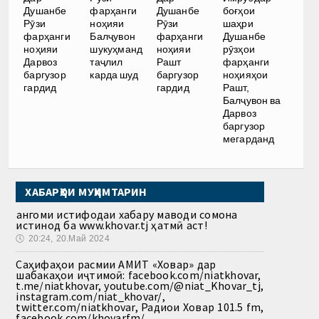
Душанбе
фарҳанги
Душанбе
боғҳои
Рӯзи
ноҳияи
Рӯзи
шаҳри
фарҳанги
Балҷувон
фарҳанги
Душанбе
ноҳияи
шукуҳманд
ноҳияи
рӯзҳои
Дарвоз
таҷлил
Рашт
фарҳанги
баргузор
карда шуд
баргузор
ноҳияҳои
гардид
гардид
Рашт,
Балҷувон ва
Дарвоз
баргузор
мегарданд
ХАБАРҲОИ МУҲИМТАРИН
Ҳангоми истифодаи хабару маводи сомона
истинод ба www.khovar.tj ҳатмӣ аст!
🕔
20:24, 20.Май 2024
Саҳифаҳои расмии АМИТ «Ховар» дар
шабакаҳои иҷтимоӣ: facebook.com/niatkhovar,
t.me/niatkhovar, youtube.com/@niat_Khovar_tj,
instagram.com/niat_khovar/,
twitter.com/niatkhovar, Радиои Ховар 101.5 fm,
facebook.com/khovarfm/