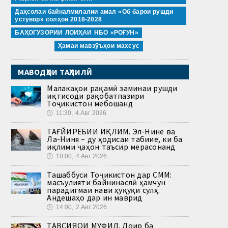
Даҳсолаи байналмилалии амал «Об барои рушди
устувор» солҳои 2018-2028
БАҲОГУЗОРИИ ЛОИҲАИ НБО «РОҒУН»
Ҳамаи мавзӯъҳои махсус
МАВОДҲОИ ТАҲЛИЛӢ
Малакаҳои рақамӣ заминаи рушди
иқтисоди рақобатпазири
Тоҷикистон мебошанд
🕔
11:30, 4.Авг 2026
ТАҒЙИРЁБИИ ИҚЛИМ. Эл-Нинё ва
Ла-Ниня – ду ҳодисаи табиие, ки ба
иқлими ҷаҳон таъсир мерасонанд
🕔
10:00, 4.Авг 2026
Ташаббуси Тоҷикистон дар СММ:
масъулияти байнинаслӣ ҳамчун
парадигмаи нави ҳуқуқи сулҳ.
Андешаҳо дар ин маврид
🕔
14:00, 2.Авг 2026
ТАВСИЯҲОИ МУФИД. Доир ба