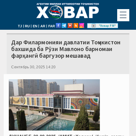
☰
|
|
|
|
"Ховар FM"
TJ
RU
EN
AR
FAR
Дар Филармонияи давлатии Тоҷикистон
бахшида ба Рӯзи Мавлоно барномаи
фарҳангӣ баргузор мешавад
Сентябрь 30, 2025 14:20