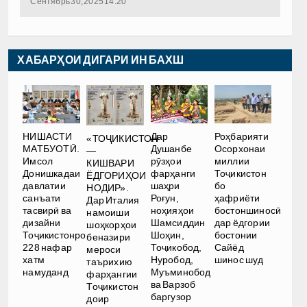
Сентябрь 30, 2025 14:20
ХАБАРҲОИ ДИГАРИ ИН БАХШ
НИШАСТИ
Дар
Роҳбарияти
«ТОҶИКИСТОН
МАТБУОТӢ.
Душанбе
Осорхонаи
—
Имсол
рӯзҳои
миллии
КИШВАРИ
Донишкадаи
фарҳанги
Тоҷикистон
ЁДГОРИҲОИ
давлатии
шаҳри
бо
НОДИР».
санъати
Роғун,
ҳафриёти
Дар Италия
тасвирӣ ва
ноҳияҳои
бостоншиносӣ
намоиши
дизайни
Шамсиддин
дар ёдгории
шоҳкорҳои
Тоҷикистонро
Шоҳин,
бостонии
беназири
228 нафар
Тоҷикобод,
Сайёд
мероси
хатм
Нуробод,
шинос шуд
таърихию
намуданд
Муъминобод
фарҳангии
ва Варзоб
Тоҷикистон
баргузор
доир