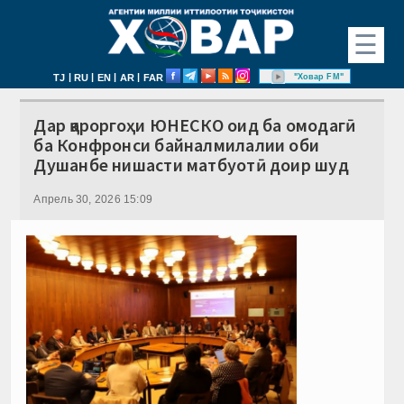
☰
|
|
|
|
"Ховар FM"
TJ
RU
EN
AR
FAR
Дар қароргоҳи ЮНЕСКО оид ба омодагӣ
ба Конфронси байналмилалии оби
Душанбе нишасти матбуотӣ доир шуд
Апрель 30, 2026 15:09