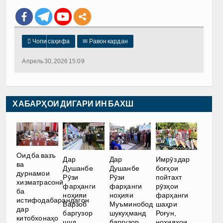

Чопи саҳифа
✉
Равон кардан
Апрель 30, 2026 15:09
ХАБАРҲОИ ДИГАРИ ИН БАХШ
Оид ба вазъ
Дар
Дар
Имрӯз дар
ва
Душанбе
Душанбе
боғҳои
дурнамои
Рӯзи
Рӯзи
пойтахт
хизматрасонӣ
фарҳанги
фарҳанги
рӯзҳои
ба
ноҳияи
ноҳияи
фарҳанги
истифодабарандагон
Варзоб
Муъминобод
шаҳри
дар
баргузор
шукуҳманд
Роғун,
китобхонаҳо
шуд
баргузор
ноҳияҳои