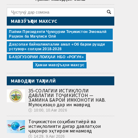
МАВЗӮЪҲОИ МАХСУС
Паёми Президенти Ҷумҳурии Тоҷикистон Эмомалӣ
Раҳмон ба Маҷлиси Олӣ
Даҳсолаи байналмилалии амал «Об барои рушди
устувор» солҳои 2018-2028
БАҲОГУЗОРИИ ЛОИҲАИ НБО «РОҒУН»
Ҳамаи мавзӯъҳои махсус
МАВОДҲОИ ТАҲЛИЛӢ
35-СОЛАГИИ ИСТИҚЛОЛИ
ДАВЛАТИИ ТОҶИКИСТОН —
ЗАМИНА БАРОИ ИМКОНОТИ НАВ.
Мулоҳизаҳо дар ин маврид
🕔
10:00, 10.Авг 2026
Тоҷикистон соҳибихтиёрӣ ва
истиқлолияти дигар давлатҳои
ҷаҳонро эҳтиром менамояд
🕔
14:29, 9.Авг 2026