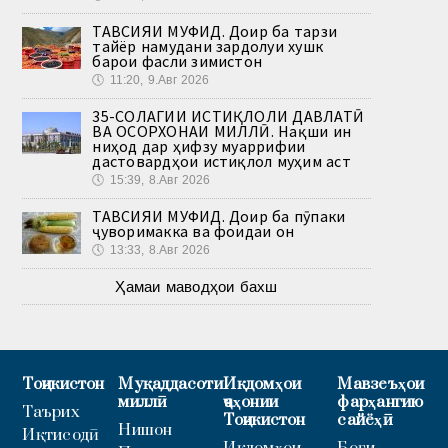
ТАВСИЯИ МУФИД. Доир ба тарзи
тайёр намудани зардолуи хушк
барои фасли зимистон
🕔
11:20, 9.Авг 2026
35-СОЛАГИИ ИСТИҚЛОЛИ ДАВЛАТӢ
ВА ОСОРХОНАИ МИЛЛӢ. Нақши ин
ниҳод дар ҳифзу муаррифии
дастовардҳои истиқлол муҳим аст
🕔
15:39, 8.Авг 2026
ТАВСИЯИ МУФИД. Доир ба пӯпаки
ҷуворимакка ва фоидаи он
🕔
13:33, 8.Авг 2026
Ҳамаи маводҳои бахш
Тоҷикистон
Муқаддасоти
Иқдомҳои
Мавзеъҳои
миллӣ
ҷаҳонии
фарҳангию
Таърих
Тоҷикистон
сайёҳӣ
Нишон
Иқтисодӣ
Иқдомҳои
Боғи