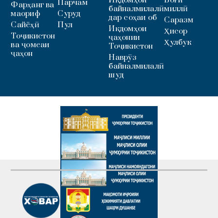
Парчам
Фарҳанг ва
байналмилалӣ
миллӣ
маориф
Суруд
дар соҳаи об
Саразм
Сайёҳӣ
Пул
Иқдомҳои
Ҳисор
Тоҷикистон
ҷаҳонии
Ҳулбук
ва ҷомеаи
Тоҷикистон
ҷаҳон
Наврӯз
байналмилалӣ
шуд