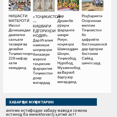
НИШАСТИ
Дар
Роҳбарияти
«ТОҶИКИСТОН
МАТБУОТӢ.
Душанбе
Осорхонаи
—
Имсол
рӯзҳои
миллии
КИШВАРИ
Донишкадаи
фарҳанги
Тоҷикистон
ЁДГОРИҲОИ
давлатии
шаҳри
бо
НОДИР».
санъати
Роғун,
ҳафриёти
Дар Италия
тасвирӣ ва
ноҳияҳои
бостоншиносӣ
намоиши
дизайни
Шамсиддин
дар ёдгории
шоҳкорҳои
Тоҷикистонро
Шоҳин,
бостонии
беназири
228 нафар
Тоҷикобод,
Сайёд
мероси
хатм
Нуробод,
шинос шуд
таърихию
намуданд
Муъминобод
фарҳангии
ва Варзоб
Тоҷикистон
баргузор
доир
мегарданд
мегардад
ХАБАРҲОИ МУҲИМТАРИН
Ҳангоми истифодаи хабару маводи сомона
истинод ба www.khovar.tj ҳатмӣ аст!