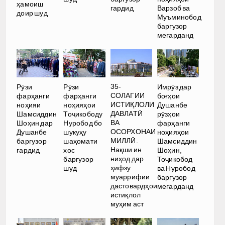
ҳамоиш
гардид
Варзоб ва
доир шуд
Муъминобод
баргузор
мегарданд
35-
Рӯзи
Рӯзи
Имрӯз дар
СОЛАГИИ
фарҳанги
фарҳанги
боғҳои
ИСТИҚЛОЛИ
ноҳияи
ноҳияҳои
Душанбе
ДАВЛАТӢ
Шамсиддин
Тоҷикободу
рӯзҳои
ВА
Шоҳин дар
Нуробод бо
фарҳанги
ОСОРХОНАИ
Душанбе
шукуҳу
ноҳияҳои
МИЛЛӢ.
баргузор
шаҳомати
Шамсиддин
Нақши ин
гардид
хос
Шоҳин,
ниҳод дар
баргузор
Тоҷикобод
ҳифзу
шуд
ва Нуробод
муаррифии
баргузор
дастовардҳои
мегарданд
истиқлол
муҳим аст