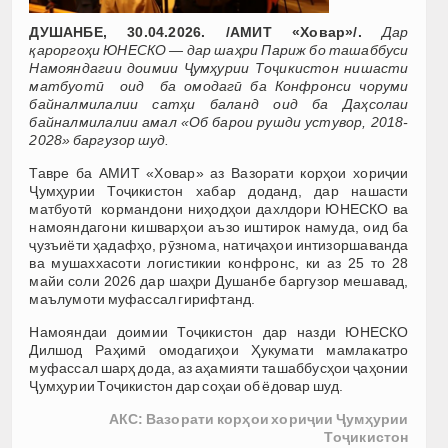
ДУШАНБЕ, 30.04.2026. /АМИТ «Ховар»/.
Дар
қароргоҳи ЮНЕСКО — дар шаҳри Париж бо ташаббуси
Намояндагии доимии Ҷумҳурии Тоҷикистон нишасти
матбуотӣ оид ба омодагӣ ба Конфронси чоруми
байналмилалии сатҳи баланд оид ба Даҳсолаи
байналмилалии амал «Об барои рушди устувор, 2018-
2028» баргузор шуд.
Тавре ба АМИТ «Ховар» аз Вазорати корҳои хориҷии
Ҷумҳурии Тоҷикистон хабар доданд, дар нашасти
матбуотӣ кормандони ниҳодҳои дахлдори ЮНЕСКО ва
намояндагони кишварҳои аъзо иштирок намуда, оид ба
ҷузъиёти ҳадафҳо, рӯзнома, натиҷаҳои интизоршаванда
ва мушаххасоти логистикии конфронс, ки аз 25 то 28
майи соли 2026 дар шаҳри Душанбе баргузор мешавад,
маълумоти муфассал гирифтанд.
Намояндаи доимии Тоҷикистон дар назди ЮНЕСКО
Дилшод Раҳимӣ омодагиҳои Ҳукумати мамлакатро
муфассал шарҳ дода, аз аҳамияти ташаббусҳои ҷаҳонии
Ҷумҳурии Тоҷикистон дар соҳаи об ёдовар шуд.
АКС: Вазорати корҳои хориҷии Ҷумҳурии
Тоҷикистон