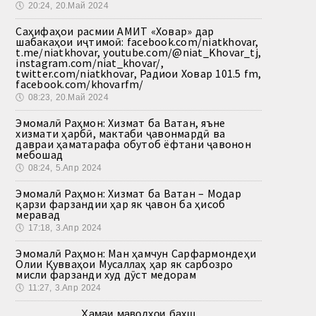
🕔
20:24, 20.Май 2024
Саҳифаҳои расмии АМИТ «Ховар» дар
шабакаҳои иҷтимоӣ: facebook.com/niatkhovar,
t.me/niatkhovar, youtube.com/@niat_Khovar_tj,
instagram.com/niat_khovar/,
twitter.com/niatkhovar, Радиои Ховар 101.5 fm,
facebook.com/khovarfm/
🕔
08:23, 20.Май 2024
Эмомалӣ Раҳмон: Хизмат ба Ватан, яъне
хизмати ҳарбӣ, мактаби ҷавонмардӣ ва
давраи ҳаматарафа обутоб ёфтани ҷавонон
мебошад
🕔
08:24, 5.Апр 2024
Эмомалӣ Раҳмон: Хизмат ба Ватан – Модар
қарзи фарзандии ҳар як ҷавон ба ҳисоб
меравад
🕔
17:18, 3.Апр 2024
Эмомалӣ Раҳмон: Ман ҳамчун Сарфармондеҳи
Олии Қувваҳои Мусаллаҳ ҳар як сарбозро
мисли фарзанди худ дӯст медорам
🕔
11:27, 3.Апр 2024
Ҳамаи маводҳои бахш