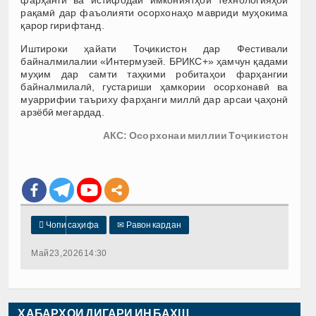
рақамӣ дар фаъолияти осорхонаҳо мавриди муҳокима
қарор гирифтанд.
Иштироки ҳайати Тоҷикистон дар Фестивали
байналмилалии «Интермузей. БРИКС+» ҳамчун қадами
муҳим дар самти таҳкими робитаҳои фарҳангии
байналмилалӣ, густариши ҳамкории осорхонавӣ ва
муаррифии таъриху фарҳанги миллӣ дар арсаи ҷаҳонӣ
арзёбӣ мегардад.
АКС: Осорхонаи миллии Тоҷикистон

Чопи саҳифа
✉
Равон кардан
Май 23, 2026 14:30
ХАБАРҲОИ ДИГАРИ ИН БАХШ