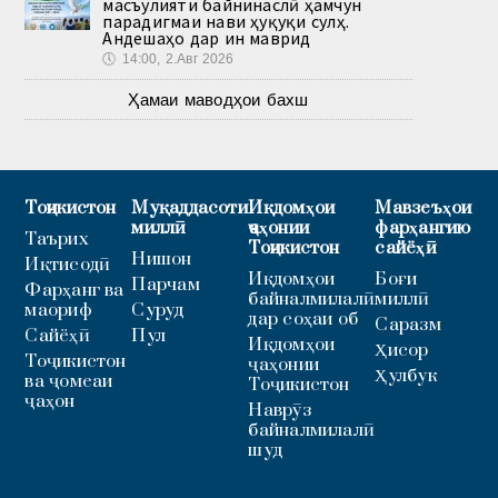
масъулияти байнинаслӣ ҳамчун
парадигмаи нави ҳуқуқи сулҳ.
Андешаҳо дар ин маврид
🕔
14:00, 2.Авг 2026
Ҳамаи маводҳои бахш
Тоҷикистон
Муқаддасоти
Иқдомҳои
Мавзеъҳои
миллӣ
ҷаҳонии
фарҳангию
Таърих
Тоҷикистон
сайёҳӣ
Нишон
Иқтисодӣ
Иқдомҳои
Боғи
Парчам
Фарҳанг ва
байналмилалӣ
миллӣ
маориф
Суруд
дар соҳаи об
Саразм
Сайёҳӣ
Пул
Иқдомҳои
Ҳисор
Тоҷикистон
ҷаҳонии
Ҳулбук
ва ҷомеаи
Тоҷикистон
ҷаҳон
Наврӯз
байналмилалӣ
шуд