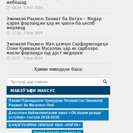
мебошад
🕔
08:24, 5.Апр 2024
Эмомалӣ Раҳмон: Хизмат ба Ватан – Модар
қарзи фарзандии ҳар як ҷавон ба ҳисоб
меравад
🕔
17:18, 3.Апр 2024
Эмомалӣ Раҳмон: Ман ҳамчун Сарфармондеҳи
Олии Қувваҳои Мусаллаҳ ҳар як сарбозро
мисли фарзанди худ дӯст медорам
🕔
11:27, 3.Апр 2024
Ҳамаи маводҳои бахш
МАВЗӮЪҲОИ МАХСУС
Паёми Президенти Ҷумҳурии Тоҷикистон Эмомалӣ
Раҳмон ба Маҷлиси Олӣ
Даҳсолаи байналмилалии амал «Об барои рушди
устувор» солҳои 2018-2028
БАҲОГУЗОРИИ ЛОИҲАИ НБО «РОҒУН»
Ҳамаи мавзӯъҳои махсус