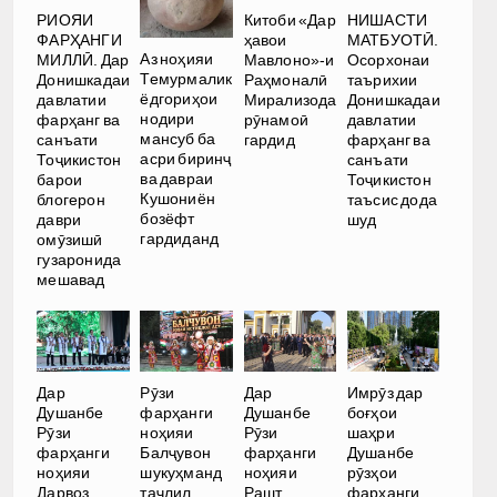
РИОЯИ
Китоби «Дар
НИШАСТИ
ФАРҲАНГИ
ҳавои
МАТБУОТӢ.
Аз ноҳияи
МИЛЛӢ. Дар
Мавлоно»-и
Осорхонаи
Темурмалик
Донишкадаи
Раҳмоналӣ
таърихии
ёдгориҳои
давлатии
Мирализода
Донишкадаи
нодири
фарҳанг ва
рӯнамоӣ
давлатии
мансуб ба
санъати
гардид
фарҳанг ва
асри биринҷ
Тоҷикистон
санъати
ва давраи
барои
Тоҷикистон
Кушониён
блогерон
таъсис дода
бозёфт
даври
шуд
гардиданд
омӯзишӣ
гузаронида
мешавад
Дар
Рӯзи
Дар
Имрӯз дар
Душанбе
фарҳанги
Душанбе
боғҳои
Рӯзи
ноҳияи
Рӯзи
шаҳри
фарҳанги
Балҷувон
фарҳанги
Душанбе
ноҳияи
шукуҳманд
ноҳияи
рӯзҳои
Дарвоз
таҷлил
Рашт
фарҳанги