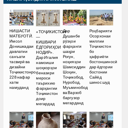
НИШАСТИ
Дар
Роҳбарияти
«ТОҶИКИСТОН
МАТБУОТӢ.
Душанбе
Осорхонаи
—
Имсол
рӯзҳои
миллии
КИШВАРИ
Донишкадаи
фарҳанги
Тоҷикистон
ЁДГОРИҲОИ
давлатии
шаҳри
бо
НОДИР».
санъати
Роғун,
ҳафриёти
Дар Италия
тасвирӣ ва
ноҳияҳои
бостоншиносӣ
намоиши
дизайни
Шамсиддин
дар ёдгории
шоҳкорҳои
Тоҷикистонро
Шоҳин,
бостонии
беназири
228 нафар
Тоҷикобод,
Сайёд
мероси
хатм
Нуробод,
шинос шуд
таърихию
намуданд
Муъминобод
фарҳангии
ва Варзоб
Тоҷикистон
баргузор
доир
мегарданд
мегардад