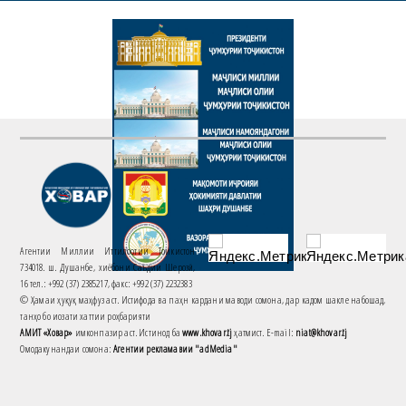
Агентии Миллии Иттилоотии Тоҷикистон
734018. ш. Душанбе, хиёбони Саъдии Шерозӣ,
16 тел.: +992 (37) 2385217, факс: +992 (37) 2232383
© Ҳамаи ҳуқуқ маҳфуз аст. Истифода ва паҳн кардани маводи сомона, дар кадом шакле набошад,
танҳо бо иҷозати хаттии роҳбарияти
АМИТ «Ховар»
имконпазир аст. Истинод ба
www.khovar.tj
ҳатмист. E-mail:
niat@khovar.tj
Омодакунандаи сомона:
Агентии рекламавии "adMedia"