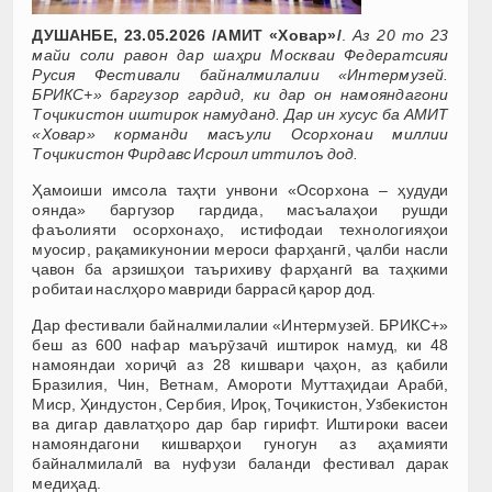
ДУШАНБЕ, 23.05.2026 /АМИТ «Ховар»/
.
Аз 20 то 23
майи соли равон дар шаҳри Москваи Федератсияи
Русия Фестивали байналмилалии «Интермузей.
БРИКС+» баргузор гардид, ки дар он намояндагони
Тоҷикистон иштирок намуданд. Дар ин хусус ба АМИТ
«Ховар» корманди масъули Осорхонаи миллии
Тоҷикистон Фирдавс Исроил иттилоъ дод.
Ҳамоиши имсола таҳти унвони «Осорхона – ҳудуди
оянда» баргузор гардида, масъалаҳои рушди
фаъолияти осорхонаҳо, истифодаи технологияҳои
муосир, рақамикунонии мероси фарҳангӣ, ҷалби насли
ҷавон ба арзишҳои таърихиву фарҳангӣ ва таҳкими
робитаи наслҳоро мавриди баррасӣ қарор дод.
Дар фестивали байналмилалии «Интермузей. БРИКС+»
беш аз 600 нафар маърӯзачӣ иштирок намуд, ки 48
намояндаи хориҷӣ аз 28 кишвари ҷаҳон, аз қабили
Бразилия, Чин, Ветнам, Амороти Муттаҳидаи Арабӣ,
Миср, Ҳиндустон, Сербия, Ироқ, Тоҷикистон, Узбекистон
ва дигар давлатҳоро дар бар гирифт. Иштироки васеи
намояндагони кишварҳои гуногун аз аҳамияти
байналмилалӣ ва нуфузи баланди фестивал дарак
медиҳад.