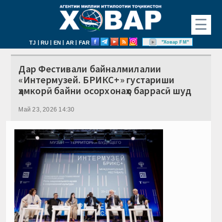
☰
|
|
|
|
"Ховар FM"
TJ
RU
EN
AR
FAR
Дар Фестивали байналмилалии
«Интермузей. БРИКС+» густариши
ҳамкорӣ байни осорхонаҳо баррасӣ шуд
Май 23, 2026 14:30