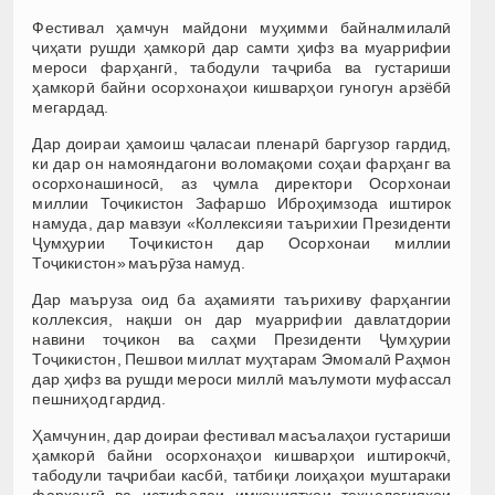
Фестивал ҳамчун майдони муҳимми байналмилалӣ
ҷиҳати рушди ҳамкорӣ дар самти ҳифз ва муаррифии
мероси фарҳангӣ, табодули таҷриба ва густариши
ҳамкорӣ байни осорхонаҳои кишварҳои гуногун арзёбӣ
мегардад.
Дар доираи ҳамоиш ҷаласаи пленарӣ баргузор гардид,
ки дар он намояндагони воломақоми соҳаи фарҳанг ва
осорхонашиносӣ, аз ҷумла директори Осорхонаи
миллии Тоҷикистон Зафаршо Иброҳимзода иштирок
намуда, дар мавзуи «Коллексияи таърихии Президенти
Ҷумҳурии Тоҷикистон дар Осорхонаи миллии
Тоҷикистон» маърӯза намуд.
Дар маъруза оид ба аҳамияти таърихиву фарҳангии
коллексия, нақши он дар муаррифии давлатдории
навини тоҷикон ва саҳми Президенти Ҷумҳурии
Тоҷикистон, Пешвои миллат муҳтарам Эмомалӣ Раҳмон
дар ҳифз ва рушди мероси миллӣ маълумоти муфассал
пешниҳод гардид.
Ҳамчунин, дар доираи фестивал масъалаҳои густариши
ҳамкорӣ байни осорхонаҳои кишварҳои иштирокчӣ,
табодули таҷрибаи касбӣ, татбиқи лоиҳаҳои муштараки
фарҳангӣ ва истифодаи имкониятҳои технологияҳои