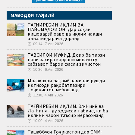
МАВОДҲОИ ТАҲЛИЛӢ
ТАҒЙИРЁБИИ ИҚЛИМ ВА
ПАЙОМАДҲОИ ОН. Дар соҳаи
кишоварзӣ ҳаво ва иқлим нақши
аввалиндараҷа доранд
🕔
09:14, 7.Авг 2026
ТАВСИЯҲОИ МУФИД. Доир ба тарзи
нави захира кардани меваҷоту
сабзавот барои фасли зимистон
🕔
10:36, 6.Авг 2026
Малакаҳои рақамӣ заминаи рушди
иқтисоди рақобатпазири
Тоҷикистон мебошанд
🕔
11:30, 4.Авг 2026
ТАҒЙИРЁБИИ ИҚЛИМ. Эл-Нинё ва
Ла-Ниня – ду ҳодисаи табиие, ки ба
иқлими ҷаҳон таъсир мерасонанд
🕔
10:00, 4.Авг 2026
Ташаббуси Тоҷикистон дар СММ: