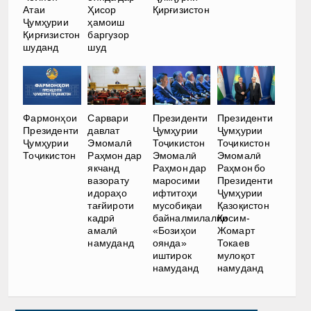
Атаи
Ҳисор
Қирғизистон
Ҷумҳурии
ҳамоиш
Қирғизистон
баргузор
шуданд
шуд
Фармонҳои
Сарвари
Президенти
Президенти
Президенти
давлат
Ҷумҳурии
Ҷумҳурии
Ҷумҳурии
Эмомалӣ
Тоҷикистон
Тоҷикистон
Тоҷикистон
Раҳмон дар
Эмомалӣ
Эмомалӣ
якчанд
Раҳмон дар
Раҳмон бо
вазорату
маросими
Президенти
идораҳо
ифтитоҳи
Ҷумҳурии
тағйироти
мусобиқаи
Қазоқистон
кадрӣ
байналмилалии
Қосим-
амалӣ
«Бозиҳои
Жомарт
намуданд
оянда»
Токаев
иштирок
мулоқот
намуданд
намуданд