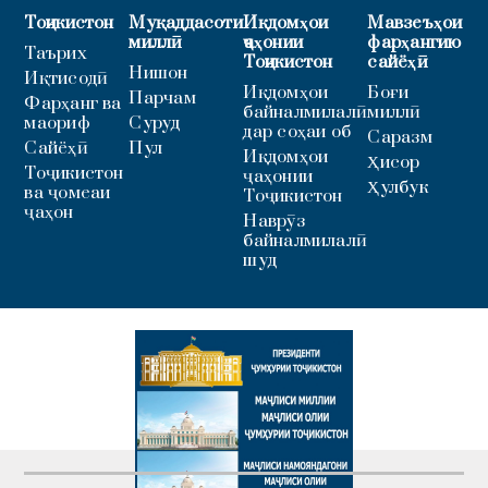
Тоҷикистон
Муқаддасоти
Иқдомҳои
Мавзеъҳои
миллӣ
ҷаҳонии
фарҳангию
Таърих
Тоҷикистон
сайёҳӣ
Нишон
Иқтисодӣ
Иқдомҳои
Боғи
Парчам
Фарҳанг ва
байналмилалӣ
миллӣ
маориф
Суруд
дар соҳаи об
Саразм
Сайёҳӣ
Пул
Иқдомҳои
Ҳисор
Тоҷикистон
ҷаҳонии
Ҳулбук
ва ҷомеаи
Тоҷикистон
ҷаҳон
Наврӯз
байналмилалӣ
шуд