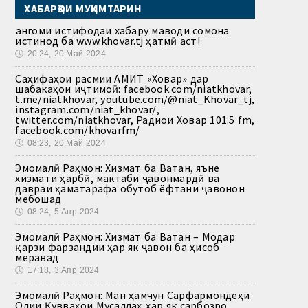
ХАБАРҲОИ МУҲИМТАРИН
Ҳангоми истифодаи хабару маводи сомона
истинод ба www.khovar.tj ҳатмӣ аст!
🕔
20:24, 20.Май 2024
Саҳифаҳои расмии АМИТ «Ховар» дар
шабакаҳои иҷтимоӣ: facebook.com/niatkhovar,
t.me/niatkhovar, youtube.com/@niat_Khovar_tj,
instagram.com/niat_khovar/,
twitter.com/niatkhovar, Радиои Ховар 101.5 fm,
facebook.com/khovarfm/
🕔
08:23, 20.Май 2024
Эмомалӣ Раҳмон: Хизмат ба Ватан, яъне
хизмати ҳарбӣ, мактаби ҷавонмардӣ ва
давраи ҳаматарафа обутоб ёфтани ҷавонон
мебошад
🕔
08:24, 5.Апр 2024
Эмомалӣ Раҳмон: Хизмат ба Ватан – Модар
қарзи фарзандии ҳар як ҷавон ба ҳисоб
меравад
🕔
17:18, 3.Апр 2024
Эмомалӣ Раҳмон: Ман ҳамчун Сарфармондеҳи
Олии Қувваҳои Мусаллаҳ ҳар як сарбозро