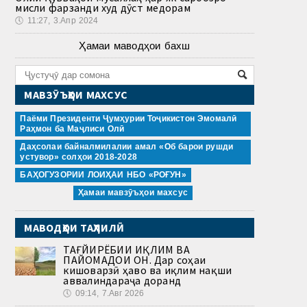
мисли фарзанди худ дӯст медорам
🕔
11:27, 3.Апр 2024
Ҳамаи маводҳои бахш
МАВЗӮЪҲОИ МАХСУС
Паёми Президенти Ҷумҳурии Тоҷикистон Эмомалӣ
Раҳмон ба Маҷлиси Олӣ
Даҳсолаи байналмилалии амал «Об барои рушди
устувор» солҳои 2018-2028
БАҲОГУЗОРИИ ЛОИҲАИ НБО «РОҒУН»
Ҳамаи мавзӯъҳои махсус
МАВОДҲОИ ТАҲЛИЛӢ
ТАҒЙИРЁБИИ ИҚЛИМ ВА
ПАЙОМАДҲОИ ОН. Дар соҳаи
кишоварзӣ ҳаво ва иқлим нақши
аввалиндараҷа доранд
🕔
09:14, 7.Авг 2026