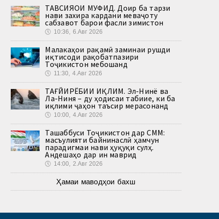
ТАВСИЯҲОИ МУФИД. Доир ба тарзи
нави захира кардани меваҷоту
сабзавот барои фасли зимистон
🕔
10:36, 6.Авг 2026
Малакаҳои рақамӣ заминаи рушди
иқтисоди рақобатпазири
Тоҷикистон мебошанд
🕔
11:30, 4.Авг 2026
ТАҒЙИРЁБИИ ИҚЛИМ. Эл-Нинё ва
Ла-Ниня – ду ҳодисаи табиие, ки ба
иқлими ҷаҳон таъсир мерасонанд
🕔
10:00, 4.Авг 2026
Ташаббуси Тоҷикистон дар СММ:
масъулияти байнинаслӣ ҳамчун
парадигмаи нави ҳуқуқи сулҳ.
Андешаҳо дар ин маврид
🕔
14:00, 2.Авг 2026
Ҳамаи маводҳои бахш