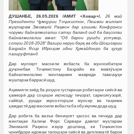
ДУШАНБЕ, 26.05.2026 /АМИТ «Ховар»/.
26 май
Президенти Ҷумҳурии Тоҷикистон, Пешвои миллат
муҳтарам Эмомалӣ Раҳмон дар ҳошияи Конфронси
чоруми байналмилалии сатҳи баланд оид ба даҳсолаи
байналмилалии амал: “Об барои рушди устувор,
солҳои 2018-2028” Вазири неруи барқ ва оби Шоҳигарии
Баҳрайн Ясир Иброҳим ибни Ҳумайдонро ба ҳузур
пазируфтанд.
Дар мулоқот масоили вобаста ба муносибатҳои
дуҷонибаи Тоҷикистону Баҳрайн ва мавзӯъҳои
байналмилалию минтақавии мавриди таваҷҷуҳи
муштарак баррасӣ шуд.
Аҳамияти зиёд ба роҳҳои густариши робитаҳои сиёсӣ ва
ҳамкорӣ дар соҳаҳои иқтисоду тиҷорат, сармоягузорӣ,
сайёҳӣ, рушди зерсохторҳои муосир ва таҳкими
ҳамдастӣ дар масоили вобаста ба обу иқлим дода шуд.
Дар робита ба вазъи бениҳоят ҳассос ва печида дар
минтақаи Халиҷи Форс Сарвари давлат муҳтарам
Эмомалӣ Раҳмон изҳор доштанд, ки Тоҷикистон
ҷонибдори идомаи талошҳои сиёсӣ ва дипломатӣ барои