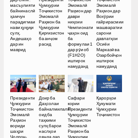
масъулияти
Ҷумҳурии
Эмомалӣ
Эмомалӣ
байнинаслӣ
Тоҷикистон
Раҳмон дар
Раҳмон дар
ҳамчун
Эмомалӣ
даври
Вохӯрии
парадигмаи
Раҳмон ба
ниҳоии
ғайрирасмии
нави ҳуқуқи
Ҷумҳурии
Чемпионати
машваратии
сулҳ.
Қирғизистон
ҷаҳон оид
сарони
Андешаҳо
ба анҷом
ба
давлатҳои
дар ин
расид
формулаи 1
Осиёи
маврид
дар рӯи об
Марказӣ ва
(F1H2O)
Озарбойҷон
иштирок
иштирок
намуданд
намуданд
Президенти
Доир ба
Сафари
Қарорҳои
Ҷумҳурии
Даҳсолаи
кории
Ҳукумати
Тоҷикистон
байналмилалӣ
Президенти
Ҷумҳурии
Эмомалӣ
оид ба
Ҷумҳурии
Тоҷикистон
Раҳмон
таҳкими
Тоҷикистон
вориди
сулҳ барои
Эмомалӣ
шаҳри
наслҳои
Раҳмон ба
Чолпон-
оянда дар
Ҷумҳурии