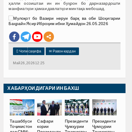
ҳалли осоиштаи ин ин буҳрон бо дарназардошти
манфиатҳои ҳамаи давлатҳои минтақа мебошад.

Чопи саҳифа
✉
Равон кардан
Май 26, 2026 12:25
ХАБАРҲОИ ДИГАРИ ИН БАХШ
Ташаббуси
Сафари
Президенти
Президенти
Тоҷикистон
кории
Ҷумҳурии
Ҷумҳурии
дар СММ:
Президенти
Тоҷикистон
Тоҷикистон