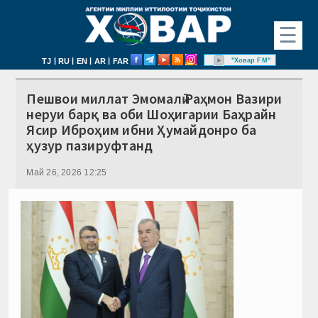
☰
|
|
|
|
"Ховар FM"
TJ
RU
EN
AR
FAR
Пешвои миллат Эмомалӣ Раҳмон Вазири
неруи барқ ва оби Шоҳигарии Баҳрайн
Ясир Иброҳим ибни Ҳумайдонро ба
ҳузур пазируфтанд
Май 26, 2026 12:25