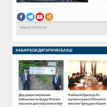
Июнь 14, 2026 16:30
ХАБАРҲОИ ДИГАРИ ИН БАХШ
Дар даври омӯзишии
Файзалӣ Идизода бо
байналмилалӣ дар Италия
муовини раиси Маҷлиси
масоили дипломатияи илмӣ
миллии Ҷумҳурии Корея