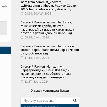
instagram.com/niat_khovar/,
twitter.com/niatkhovar, Радиои Ховар
гонӣ
101.5 fm, facebook.com/khovarfm/
🕔
08:23, 20.Май 2024
Эмомалӣ Раҳмон: Хизмат ба Ватан,
яъне хизмати ҳарбӣ, мактаби
ҷавонмардӣ ва давраи ҳаматарафа
обутоб ёфтани ҷавонон мебошад
🕔
08:24, 5.Апр 2024
Эмомалӣ Раҳмон: Хизмат ба Ватан –
Модар қарзи фарзандии ҳар як ҷавон
ба ҳисоб меравад
🕔
17:18, 3.Апр 2024
Эмомалӣ Раҳмон: Ман ҳамчун
Сарфармондеҳи Олии Қувваҳои
Мусаллаҳ ҳар як сарбозро мисли
фарзанди худ дӯст медорам
🕔
11:27, 3.Апр 2024
Ҳамаи маводҳои бахш