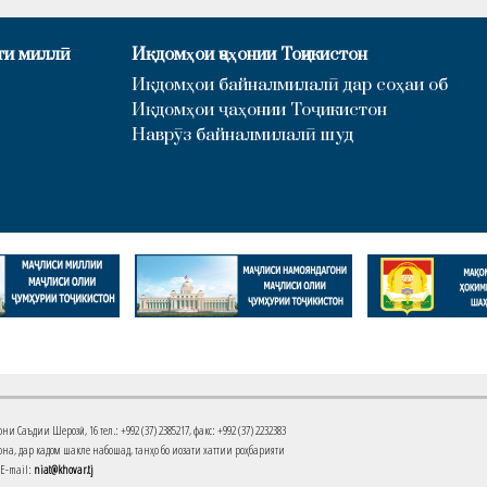
ти миллӣ
Иқдомҳои ҷаҳонии Тоҷикистон
Иқдомҳои байналмилалӣ дар соҳаи об
Иқдомҳои ҷаҳонии Тоҷикистон
Наврӯз байналмилалӣ шуд
Саъдии Шерозӣ, 16 тел.: +992 (37) 2385217, факс: +992 (37) 2232383
на, дар кадом шакле набошад, танҳо бо иҷозати хаттии роҳбарияти
 E-mail:
niat@khovar.tj