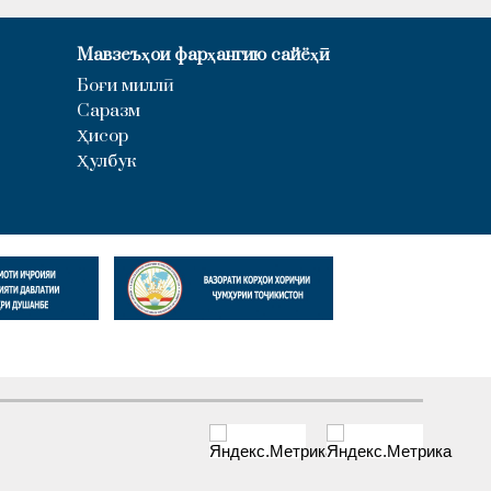
Мавзеъҳои фарҳангию сайёҳӣ
Боғи миллӣ
Саразм
Ҳисор
Ҳулбук