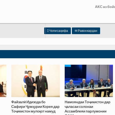
АКС аз бой

Чопи саҳифа
✉
Равон кардан
Файзалӣ Идизода бо
Намояндаи Тоҷикистон дар
Сафири Ҷумҳурии Корея дар
ҷаласаи солонаи
Тоҷикистон мулоқот намуд
Ассамблеяи парлумонии