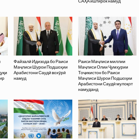
САҲА иштирок намуд
и
Файзалӣ Идизода бо Раиси
Раиси Маҷлиси миллии
Маҷлиси Шурои Подшоҳии
Маҷлиси Олии Ҷумҳурии
қуқи
Арабистони Саудӣ вохӯрӣ
Тоҷикистон бо Раиси
ир
намуд
Маҷлиси Шурои Подшоҳии
Арабистони Саудӣ мулоқот
намуданд