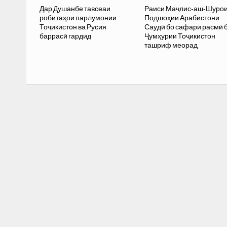
Дар Душанбе тавсеаи
Раиси Маҷлис-аш-Шуро
робитаҳои парлумонии
Подшоҳии Арабистони
Тоҷикистон ва Русия
Саудӣ бо сафари расмӣ 
баррасӣ гардид
Ҷумҳурии Тоҷикистон
ташриф меорад