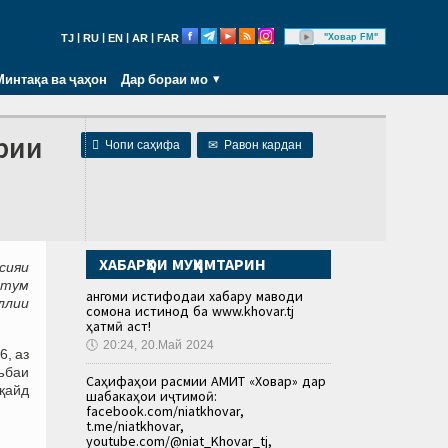
|
|
|
|
"Ховар FM"
TJ
RU
EN
AR
FAR
Минтақа ва ҷаҳон
Дар бораи мо
рии

Чопи саҳифа
✉
Равон кардан
ХАБАРҲОИ МУҲИМТАРИН
осияи
фтум
Ҳангоми истифодаи хабару маводи
ллии
сомона истинод ба www.khovar.tj
ҳатмӣ аст!
🕔
20:24, 20.Май 2024
, аз
уъбаи
Саҳифаҳои расмии АМИТ «Ховар» дар
қайд
шабакаҳои иҷтимоӣ:
facebook.com/niatkhovar,
t.me/niatkhovar,
youtube.com/@niat_Khovar_tj,