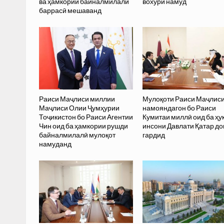
ва ҳамкории байналмилалӣ
вохӯрӣ намуд
баррасӣ мешаванд
Раиси Маҷлиси миллии
Мулоқоти Раиси Маҷлис
Маҷлиси Олии Ҷумҳурии
намояндагон бо Раиси
Тоҷикистон бо Раиси Агентии
Кумитаи миллӣ оид ба ҳу
Чин оид ба ҳамкории рушди
инсони Давлати Қатар до
байналмилалӣ мулоқот
гардид
намуданд