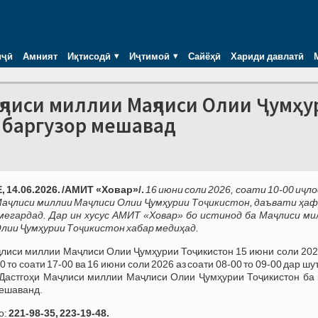
иҷӣ
Амният
Иқтисодӣ
Иҷтимоӣ
Сайёҳӣ
Хариди давлатӣ
ҷлиси миллии Маҷлиси Олии Ҷумҳу
м баргузор мешавад
14.06.2026. /АМИТ «Ховар»/.
16 июни соли 2026, соати 10-00 иҷл
аҷлиси миллии Маҷлиси Олии Ҷумҳурии Тоҷикистон, даъвати ҳа
мегардад. Дар ин хусус АМИТ «Ховар» бо истинод ба Маҷлиси ми
лии Ҷумҳурии Тоҷикистон хабар медиҳад.
лиси миллии Маҷлиси Олии Ҷумҳурии Тоҷикистон 15 июни соли 2026
0 то соати 17-00 ва 16 июни соли 2026 аз соати 08-00 то 09-00 дар ш
Дастгоҳи Маҷлиси миллии Маҷлиси Олии Ҷумҳурии Тоҷикистон ба 
ешаванд.
о:
221-98-35, 223-19-48.