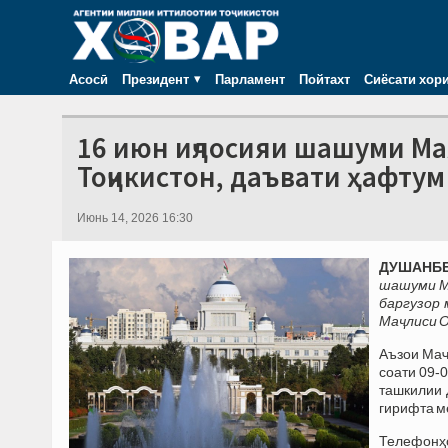
Асосӣ
Президент
Парламент
Пойтахт
Сиёсати хор
16 июн иҷлосияи шашуми Ма
Тоҷикистон, даъвати ҳафту
Июнь 14, 2026 16:30
ДУШАНБЕ, 
шашуми М
баргузор 
Маҷлиси О
Аъзои Маҷ
соати 09-0
ташкилии 
гирифта м
Телефонҳ