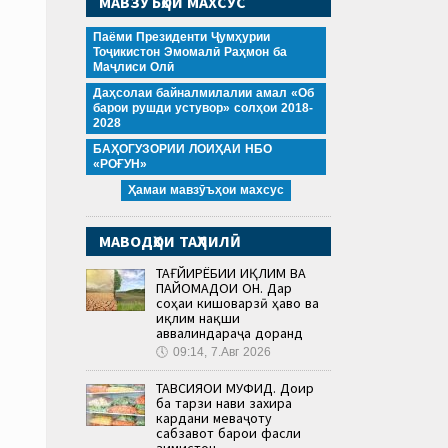
МАВЗӮЪҲОИ МАХСУС
Паёми Президенти Ҷумҳурии
Тоҷикистон Эмомалӣ Раҳмон ба
Маҷлиси Олӣ
Даҳсолаи байналмилалии амал «Об
барои рушди устувор» солҳои 2018-
2028
БАҲОГУЗОРИИ ЛОИҲАИ НБО
«РОҒУН»
Ҳамаи мавзӯъҳои махсус
МАВОДҲОИ ТАҲЛИЛӢ
ТАҒЙИРЁБИИ ИҚЛИМ ВА
ПАЙОМАДҲОИ ОН. Дар
соҳаи кишоварзӣ ҳаво ва
иқлим нақши
аввалиндараҷа доранд
🕔
09:14, 7.Авг 2026
ТАВСИЯҲОИ МУФИД. Доир
ба тарзи нави захира
кардани меваҷоту
сабзавот барои фасли
зимистон