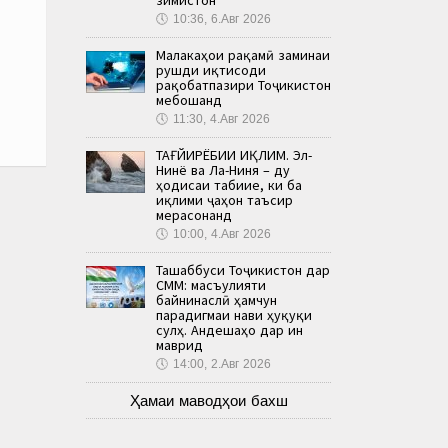
🕔
10:36, 6.Авг 2026
Малакаҳои рақамӣ заминаи
рушди иқтисоди
рақобатпазири Тоҷикистон
мебошанд
🕔
11:30, 4.Авг 2026
ТАҒЙИРЁБИИ ИҚЛИМ. Эл-
Нинё ва Ла-Ниня – ду
ҳодисаи табиие, ки ба
иқлими ҷаҳон таъсир
мерасонанд
🕔
10:00, 4.Авг 2026
Ташаббуси Тоҷикистон дар
СММ: масъулияти
байнинаслӣ ҳамчун
парадигмаи нави ҳуқуқи
сулҳ. Андешаҳо дар ин
маврид
🕔
14:00, 2.Авг 2026
Ҳамаи маводҳои бахш