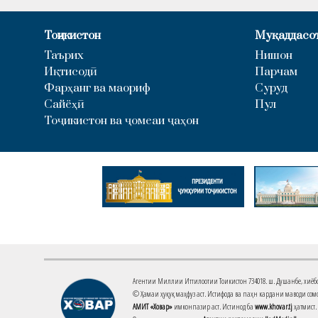
Тоҷикистон
Муқаддасо
Таърих
Нишон
Иқтисодӣ
Парчам
Фарҳанг ва маориф
Суруд
Сайёҳӣ
Пул
Тоҷикистон ва ҷомеаи ҷаҳон
Агентии Миллии Иттилоотии Тоҷикистон 734018. ш. Душанбе, хиёбони 
© Ҳамаи ҳуқуқ маҳфуз аст. Истифода ва паҳн кардани маводи сомо
АМИТ «Ховар»
имконпазир аст. Истинод ба
www.khovar.tj
ҳатмист.