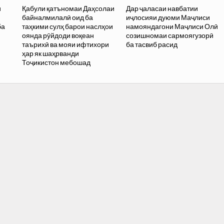
и
Қабули қатъномаи Даҳсолаи
Дар ҷаласаи навбатии
байналмилалӣ оид ба
иҷлосияи дуюми Маҷлиси
ба
таҳкими сулҳ барои наслҳои
намояндагони Маҷлиси Олӣ
оянда рӯйдоди воқеан
созишномаи сармоягузорӣ
таърихӣ ва мояи ифтихори
ба тасвиб расид
ҳар як шаҳрванди
Тоҷикистон мебошад