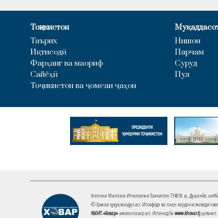
Тоҷикистон
Муқаддасо
Таърих
Нишон
Иқтисодӣ
Парчам
Фарҳанг ва маориф
Суруд
Сайёҳӣ
Пул
Тоҷикистон ва ҷомеаи ҷаҳон
Агентии Миллии Иттилоотии Тоҷикистон 734018. ш. Душанбе, хиёбони 
© Ҳамаи ҳуқуқ маҳфуз аст. Истифода ва паҳн кардани маводи сомо
АМИТ «Ховар»
имконпазир аст. Истинод ба
www.khovar.tj
ҳатмист.