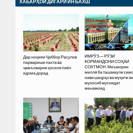
ХАБАРҲОИ ДИГАРИ ИН БАХШ
ИМРӮЗ — РӮЗИ
Дар ноҳияи Ҷаббор Расулов
КОРМАНДОНИ СОҲАИ
парвариши пахта ва
СОХТМОН. Меъмории
ҷамъоварии ҳосили пиёз
миллӣ ба ташаккули сим
идома дорад
нави шаҳрҳо ва муҳити з
муносиб мусоидат
менамояд