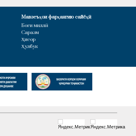
Мавзеъҳои фарҳангию сайёҳӣ
Боғи миллӣ
Саразм
Ҳисор
Ҳулбук