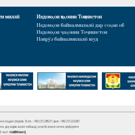
ти миллӣ
Иқдомҳои ҷаҳонии Тоҷикистон
Иқдомҳои байналмилалӣ дар соҳаи об
Иқдомҳои ҷаҳонии Тоҷикистон
Наврӯз байналмилалӣ шуд
Саъдии Шерозӣ, 16 тел.: +992 (37) 2385217, факс: +992 (37) 2232383
на, дар кадом шакле набошад, танҳо бо иҷозати хаттии роҳбарияти
 E-mail:
niat@khovar.tj