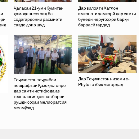
Ҷаласаи 21-уми Кумитаи
Дар вилояти Хатлон
ъи
ҳамоҳангсоз оид ба
имконоти ҳамкорӣ дар самти
орӣ
содагардонии расмиёти
бунёди неругоҳҳои барқӣ
дид
савдо доир шуд
баррасӣ гардид
Дар Тоҷикистон низоми e-
Тоҷикистон таҷрибаи
Phyto татбиқ мегардад
пешрафтаи Қазоқистонро
дар самти истифода аз
технологияҳои нав барои
рушди соҳаи мелиоратсия
меомӯзад
»