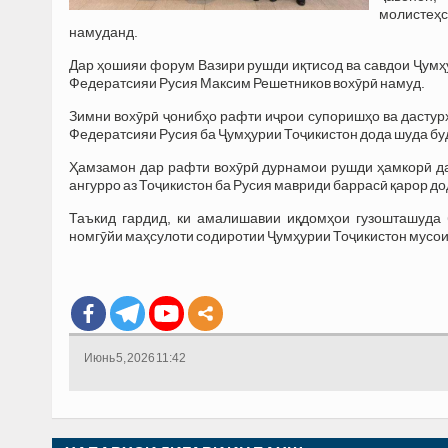
молистеҳс
намуданд.
Дар ҳошияи форум Вазири рушди иқтисод ва савдои Ҷумҳ
Федератсияи Русия Максим Решетников вохӯрӣ намуд.
Зимни вохӯрӣ ҷонибҳо рафти иҷрои супоришҳо ва дастур
Федератсияи Русия ба Ҷумҳурии Тоҷикистон дода шуда бу
Ҳамзамон дар рафти вохӯрӣ дурнамои рушди ҳамкорӣ дар 
ангурро аз Тоҷикистон ба Русия мавриди баррасӣ қарор до
Таъкид гардид, ки амалишавии иқдомҳои гузошташуда 
номгӯйи маҳсулоти содиротии Ҷумҳурии Тоҷикистон мусо
Июнь 5, 2026 11:42