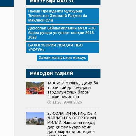
МАВЗӮЪҲОИ МАХСУС
Паёми Президенти Ҷумҳурии
Тоҷикистон Эмомалӣ Раҳмон ба
Маҷлиси Олӣ
Даҳсолаи байналмилалии амал «Об
барои рушди устувор» солҳои 2018-
2028
БАҲОГУЗОРИИ ЛОИҲАИ НБО
«РОҒУН»
Ҳамаи мавзӯъҳои махсус
МАВОДҲОИ ТАҲЛИЛӢ
ТАВСИЯИ МУФИД. Доир ба
тарзи тайёр намудани
зардолуи хушк барои
фасли зимистон
🕔
11:20, 9.Авг 2026
35-СОЛАГИИ ИСТИҚЛОЛИ
ДАВЛАТӢ ВА ОСОРХОНАИ
МИЛЛӢ. Нақши ин ниҳод
дар ҳифзу муаррифии
дастовардҳои истиқлол
муҳим аст