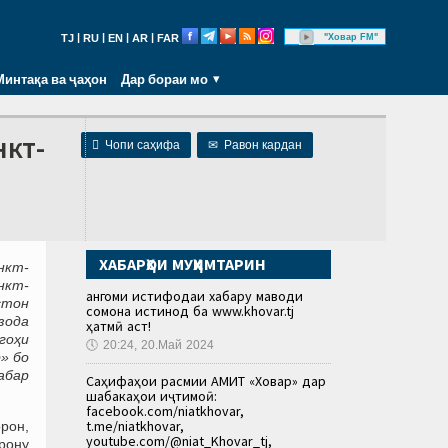
|
|
|
|
"Ховар FM"
TJ
RU
EN
AR
FAR
Минтақа ва ҷаҳон
Дар бораи мо
нкт-

Чопи саҳифа
✉
Равон кардан
ХАБАРҲОИ МУҲИМТАРИН
нкт-
нкт-
Ҳангоми истифодаи хабару маводи
стон
сомона истинод ба www.khovar.tj
зода
ҳатмӣ аст!
гоҳи
🕔
20:24, 20.Май 2024
» бо
абар
Саҳифаҳои расмии АМИТ «Ховар» дар
шабакаҳои иҷтимоӣ:
facebook.com/niatkhovar,
t.me/niatkhovar,
орон,
youtube.com/@niat_Khovar_tj,
рону