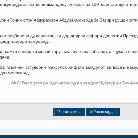
олкунандагон ва донишмандону олимон аз 130 давлати дунё ишт
урии Тоҷикистон Абдураҳмон Абдураҳмонзода бо Вазири рушди иқти
ҳои роҳбарони ду давлатро, ки дар доираи сафари давлатии Прези
данд, пайгирӣ намуданд.
самти содироти меваи тару тоза, хушк ва сабзавот, аз ҷумла сод
данд.
ба таъмини устувории маҳсулот, сифати маҳсулот ва васеъ наму
идат менамояд.
АКС:
Вазорати рушди иқтисод ва савдои Ҷумҳурии Тоҷики

Чопи саҳифа
✉
Равон кардан