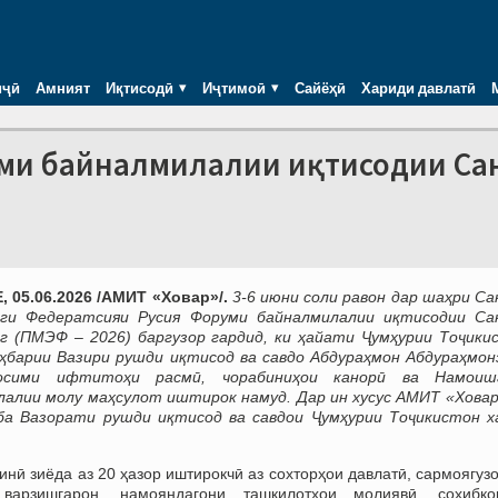
иҷӣ
Амният
Иқтисодӣ
Иҷтимоӣ
Сайёҳӣ
Хариди давлатӣ
уми байналмилалии иқтисодии Са
 05.06.2026 /АМИТ «Ховар»/.
3-6 июни соли равон дар шаҳри Са
ги Федератсияи Русия Форуми байналмилалии иқтисодии Са
г (ПМЭФ – 2026) баргузор гардид, ки ҳайати Ҷумҳурии Тоҷики
ҳбарии Вазири рушди иқтисод ва савдо Абдураҳмон Абдураҳмон
осими ифтитоҳи расмӣ, чорабиниҳои канорӣ ва Намоиш
лалии молу маҳсулот иштирок намуд. Дар ин хусус АМИТ
«Ховар
ба Вазорати рушди иқтисод ва савдои Ҷумҳурии Тоҷикистон х
инӣ зиёда аз 20 ҳазор иштирокчӣ аз сохторҳои давлатӣ, сармоягуз
 варзишгарон, намояндагони ташкилотҳои молиявӣ, соҳибко