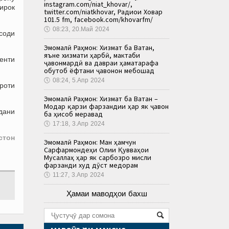
instagram.com/niat_khovar/,
ирок
twitter.com/niatkhovar, Радиои Ховар
101.5 fm, facebook.com/khovarfm/
🕔
08:23, 20.Май 2024
соди
Эмомалӣ Раҳмон: Хизмат ба Ватан,
яъне хизмати ҳарбӣ, мактаби
денти
ҷавонмардӣ ва давраи ҳаматарафа
обутоб ёфтани ҷавонон мебошад
🕔
08:24, 5.Апр 2024
ироти
Эмомалӣ Раҳмон: Хизмат ба Ватан –
Модар қарзи фарзандии ҳар як ҷавон
дани
ба ҳисоб меравад
🕔
17:18, 3.Апр 2024
стон
Эмомалӣ Раҳмон: Ман ҳамчун
Сарфармондеҳи Олии Қувваҳои
Мусаллаҳ ҳар як сарбозро мисли
фарзанди худ дӯст медорам
🕔
11:27, 3.Апр 2024
Ҳамаи маводҳои бахш