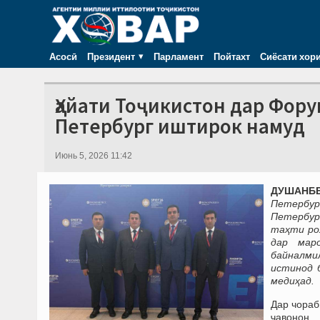
Асосӣ
Президент
Парламент
Пойтахт
Сиёсати хор
Ҳайати Тоҷикистон дар Фор
Петербург иштирок намуд
Июнь 5, 2026 11:42
ДУШАНБЕ,
Петербур
Петербур
таҳти ро
дар мар
байналми
истинод 
меди
ҳад.
Дар чораб
ҷавонон,