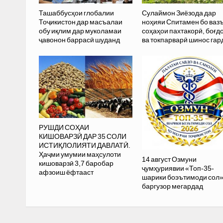
Ташаббусҳои глобалии
Сулаймон Зиёзода дар
Тоҷикистон дар масъалаи
ноҳияи Спитамен бо ваз
обу иқлим дар муколамаи
соҳаҳои пахтакорӣ, боғд
ҷавонон баррасӣ шуданд
ва токпарварӣ шинос гар
РУШДИ СОҲАИ
КИШОВАРЗӢ ДАР 35 СОЛИ
ИСТИҚЛОЛИЯТИ ДАВЛАТӢ.
Ҳаҷми умумии маҳсулоти
14 август Озмуни
кишоварзӣ 3,7 баробар
ҷумҳуриявии «Топ-35-
афзоиш ёфтааст
шарики боэътимоди сол
баргузор мегардад