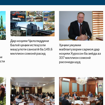
Дар ноҳияи Ҷалолиддини
Ҳаҷми умумии
Балхӣ ҳаҷми истеҳсоли
маблағгузории сармоя дар
маҳсулоти саноатӣ ба 149,6
ноҳияи Хуросон ба зиёда аз
миллион сомонӣ расид
ои
337 миллион сомонӣ
исти
расонида шуд