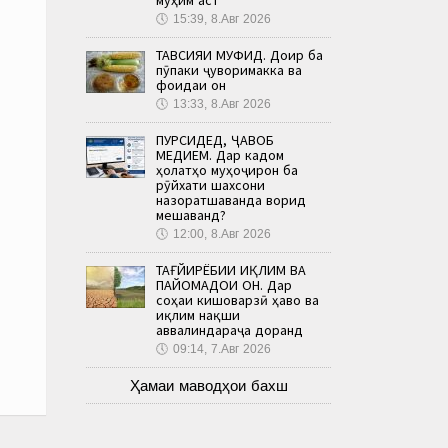
🕔
15:39, 8.Авг 2026
ТАВСИЯИ МУФИД. Доир ба
пӯпаки ҷуворимакка ва
фоидаи он
🕔
13:33, 8.Авг 2026
ПУРСИДЕД, ҶАВОБ
МЕДИҲЕМ. Дар кадом
ҳолатҳо муҳоҷирон ба
рӯйхати шахсони
назоратшаванда ворид
мешаванд?
🕔
12:00, 8.Авг 2026
ТАҒЙИРЁБИИ ИҚЛИМ ВА
ПАЙОМАДҲОИ ОН. Дар
соҳаи кишоварзӣ ҳаво ва
иқлим нақши
аввалиндараҷа доранд
🕔
09:14, 7.Авг 2026
Ҳамаи маводҳои бахш