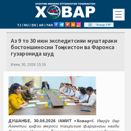
☰
|
|
|
|
"Ховар FM"
TJ
RU
EN
AR
FAR
Аз 9 то 30 июн экспедитсияи муштараки
бостоншиносии Тоҷикистон ва Фаронса
гузаронида шуд
Июнь 30, 2026 15:16
ДУШАНБЕ, 30.06.2026 /АМИТ «Ховар»/.
Имрӯз дар
Агентии ҳифзи мероси таърихию фарҳангии назди