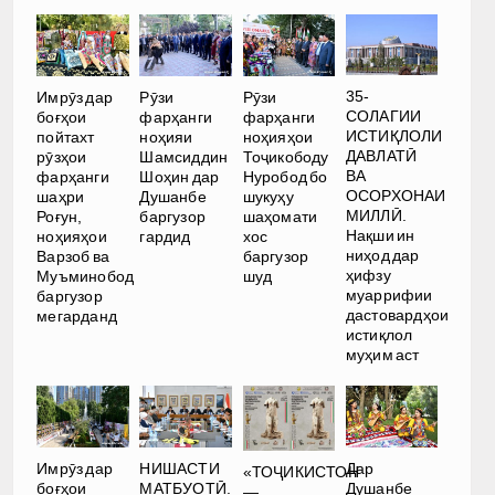
35-
Имрӯз дар
Рӯзи
Рӯзи
СОЛАГИИ
боғҳои
фарҳанги
фарҳанги
ИСТИҚЛОЛИ
пойтахт
ноҳияи
ноҳияҳои
ДАВЛАТӢ
рӯзҳои
Шамсиддин
Тоҷикободу
ВА
фарҳанги
Шоҳин дар
Нуробод бо
ОСОРХОНАИ
шаҳри
Душанбе
шукуҳу
МИЛЛӢ.
Роғун,
баргузор
шаҳомати
Нақши ин
ноҳияҳои
гардид
хос
ниҳод дар
Варзоб ва
баргузор
ҳифзу
Муъминобод
шуд
муаррифии
баргузор
дастовардҳои
мегарданд
истиқлол
муҳим аст
Имрӯз дар
НИШАСТИ
Дар
«ТОҶИКИСТОН
боғҳои
МАТБУОТӢ.
Душанбе
—