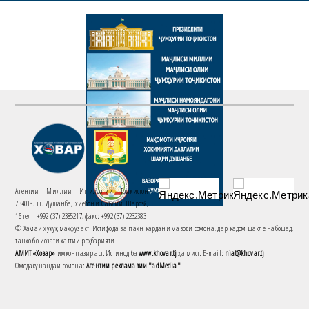
Агентии Миллии Иттилоотии Тоҷикистон
734018. ш. Душанбе, хиёбони Саъдии Шерозӣ,
16 тел.: +992 (37) 2385217, факс: +992 (37) 2232383
© Ҳамаи ҳуқуқ маҳфуз аст. Истифода ва паҳн кардани маводи сомона, дар кадом шакле набошад,
танҳо бо иҷозати хаттии роҳбарияти
АМИТ «Ховар»
имконпазир аст. Истинод ба
www.khovar.tj
ҳатмист. E-mail:
niat@khovar.tj
Омодакунандаи сомона:
Агентии рекламавии "adMedia"