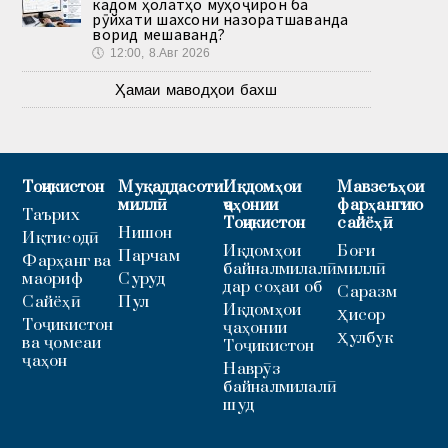
кадом ҳолатҳо муҳоҷирон ба
рӯйхати шахсони назоратшаванда
ворид мешаванд?
🕔
12:00, 8.Авг 2026
Ҳамаи маводҳои бахш
Тоҷикистон
Муқаддасоти
Иқдомҳои
Мавзеъҳои
миллӣ
ҷаҳонии
фарҳангию
Таърих
Тоҷикистон
сайёҳӣ
Нишон
Иқтисодӣ
Иқдомҳои
Боғи
Парчам
Фарҳанг ва
байналмилалӣ
миллӣ
маориф
Суруд
дар соҳаи об
Саразм
Сайёҳӣ
Пул
Иқдомҳои
Ҳисор
Тоҷикистон
ҷаҳонии
Ҳулбук
ва ҷомеаи
Тоҷикистон
ҷаҳон
Наврӯз
байналмилалӣ
шуд