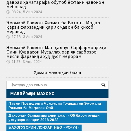
давраи ҳаматарафа обутоб ёфтани ҷавонон
мебошад
🕔
08:24, 5.Апр 2024
Эмомалӣ Раҳмон: Хизмат ба Ватан – Модар
қарзи фарзандии ҳар як ҷавон ба ҳисоб
меравад
🕔
17:18, 3.Апр 2024
Эмомалӣ Раҳмон: Ман ҳамчун Сарфармондеҳи
Олии Қувваҳои Мусаллаҳ ҳар як сарбозро
мисли фарзанди худ дӯст медорам
🕔
11:27, 3.Апр 2024
Ҳамаи маводҳои бахш
МАВЗӮЪҲОИ МАХСУС
Паёми Президенти Ҷумҳурии Тоҷикистон Эмомалӣ
Раҳмон ба Маҷлиси Олӣ
Даҳсолаи байналмилалии амал «Об барои рушди
устувор» солҳои 2018-2028
БАҲОГУЗОРИИ ЛОИҲАИ НБО «РОҒУН»