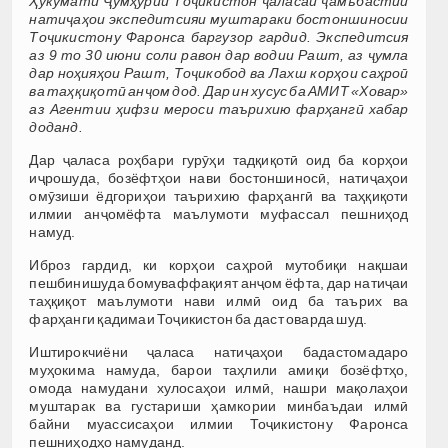
Ҳукумати Ҷумҳурии Тоҷикистон ҷаласаи ҷамъбастии
натиҷаҳои экспедитсияи муштараки бостоншиносии
Тоҷикистону Фаронса баргузор гардид. Экспедитсия
аз 9 то 30 июни соли равон дар водии Рашт, аз ҷумла
дар ноҳияҳои Рашт, Тоҷикобод ва Лахш корҳои саҳроӣ
ва таҳқиқотӣ анҷом дод. Дар ин хусус ба АМИТ «Ховар»
аз Агентии ҳифзи мероси таърихию фарҳангӣ хабар
доданд.
Дар ҷаласа роҳбари гурӯҳи тадқиқотӣ оид ба корҳои
иҷрошуда, бозёфтҳои нави бостоншиносӣ, натиҷаҳои
омӯзиши ёдгориҳои таърихию фарҳангӣ ва таҳқиқоти
илмии анҷомёфта маълумоти муфассал пешниҳод
намуд.
Иброз гардид, ки корҳои саҳроӣ мутобиқи нақшаи
пешбинишуда бомуваффақият анҷом ёфта, дар натиҷаи
таҳқиқот маълумоти нави илмӣ оид ба таърих ва
фарҳанги қадимаи Тоҷикистон ба даст оварда шуд.
Иштирокчиёни ҷаласа натиҷаҳои бадастомадаро
муҳокима намуда, барои таҳлили амиқи бозёфтҳо,
омода намудани хулосаҳои илмӣ, нашри мақолаҳои
муштарак ва густариши ҳамкории минбаъдаи илмӣ
байни муассисаҳои илмии Тоҷикистону Фаронса
пешниҳодҳо намуданд.