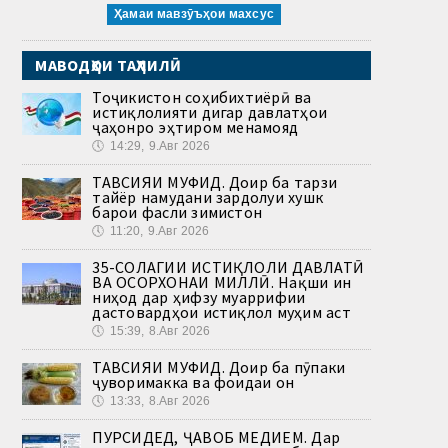
Ҳамаи мавзӯъҳои махсус
МАВОДҲОИ ТАҲЛИЛӢ
Тоҷикистон соҳибихтиёрӣ ва
истиқлолияти дигар давлатҳои
ҷаҳонро эҳтиром менамояд
🕔
14:29, 9.Авг 2026
ТАВСИЯИ МУФИД. Доир ба тарзи
тайёр намудани зардолуи хушк
барои фасли зимистон
🕔
11:20, 9.Авг 2026
35-СОЛАГИИ ИСТИҚЛОЛИ ДАВЛАТӢ
ВА ОСОРХОНАИ МИЛЛӢ. Нақши ин
ниҳод дар ҳифзу муаррифии
дастовардҳои истиқлол муҳим аст
🕔
15:39, 8.Авг 2026
ТАВСИЯИ МУФИД. Доир ба пӯпаки
ҷуворимакка ва фоидаи он
🕔
13:33, 8.Авг 2026
ПУРСИДЕД, ҶАВОБ МЕДИҲЕМ. Дар