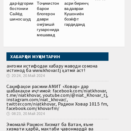
асри биринҷ
дар ёдгории
Тоҷикистон
ва давраи
бостонии
барои
Кушониён
Сайёд
блогерон
бозёфт
шинос шуд
даври
гардиданд
омӯзишӣ
гузаронида
мешавад
ХАБАРҲОИ МУҲИМТАРИН
Ҳангоми истифодаи хабару маводи сомона
истинод ба www.khovar.tj ҳатмӣ аст!
🕔
20:24, 20.Май 2024
Саҳифаҳои расмии АМИТ «Ховар» дар
шабакаҳои иҷтимоӣ: facebook.com/niatkhovar,
t.me/niatkhovar, youtube.com/@niat_Khovar_tj,
instagram.com/niat_khovar/,
twitter.com/niatkhovar, Радиои Ховар 101.5 fm,
facebook.com/khovarfm/
🕔
08:23, 20.Май 2024
Эмомалӣ Раҳмон: Хизмат ба Ватан, яъне
хизмати ҳарбӣ, мактаби ҷавонмардӣ ва