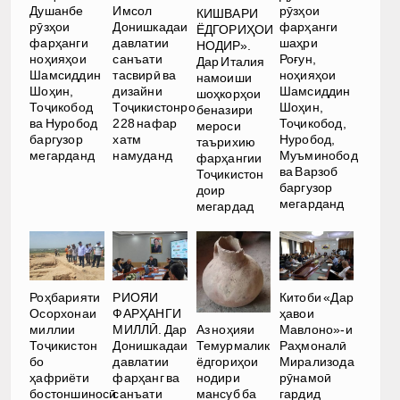
Душанбе
Имсол
рӯзҳои
КИШВАРИ
рӯзҳои
Донишкадаи
фарҳанги
ЁДГОРИҲОИ
фарҳанги
давлатии
шаҳри
НОДИР».
ноҳияҳои
санъати
Роғун,
Дар Италия
Шамсиддин
тасвирӣ ва
ноҳияҳои
намоиши
Шоҳин,
дизайни
Шамсиддин
шоҳкорҳои
Тоҷикобод
Тоҷикистонро
Шоҳин,
беназири
ва Нуробод
228 нафар
Тоҷикобод,
мероси
баргузор
хатм
Нуробод,
таърихию
мегарданд
намуданд
Муъминобод
фарҳангии
ва Варзоб
Тоҷикистон
баргузор
доир
мегарданд
мегардад
Роҳбарияти
РИОЯИ
Китоби «Дар
Осорхонаи
ФАРҲАНГИ
ҳавои
Аз ноҳияи
миллии
МИЛЛӢ. Дар
Мавлоно»-и
Темурмалик
Тоҷикистон
Донишкадаи
Раҳмоналӣ
ёдгориҳои
бо
давлатии
Мирализода
нодири
ҳафриёти
фарҳанг ва
рӯнамоӣ
мансуб ба
бостоншиносӣ
санъати
гардид