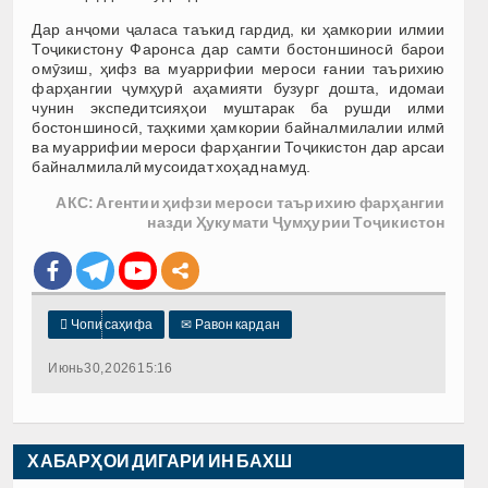
Дар анҷоми ҷаласа таъкид гардид, ки ҳамкории илмии
Тоҷикистону Фаронса дар самти бостоншиносӣ барои
омӯзиш, ҳифз ва муаррифии мероси ғании таърихию
фарҳангии ҷумҳурӣ аҳамияти бузург дошта, идомаи
чунин экспедитсияҳои муштарак ба рушди илми
бостоншиносӣ, таҳкими ҳамкории байналмилалии илмӣ
ва муаррифии мероси фарҳангии Тоҷикистон дар арсаи
байналмилалӣ мусоидат хоҳад намуд.
АКС: Агентии ҳифзи мероси таърихию фарҳангии
назди Ҳукумати Ҷумҳурии Тоҷикистон

Чопи саҳифа
✉
Равон кардан
Июнь 30, 2026 15:16
ХАБАРҲОИ ДИГАРИ ИН БАХШ