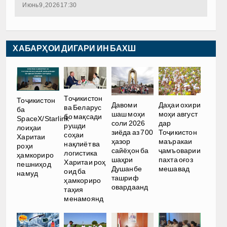
Июнь 9, 2026 17:30
ХАБАРҲОИ ДИГАРИ ИН БАХШ
Тоҷикистон
Тоҷикистон
Давоми
Даҳаи охири
ва Беларус
ба
шаш моҳи
моҳи август
бо мақсади
SpaceX/Starlink
соли 2026
дар
рушди
лоиҳаи
зиёда аз 700
Тоҷикистон
соҳаи
Харитаи
ҳазор
маъракаи
нақлиёт ва
роҳи
сайёҳон ба
ҷамъоварии
логистика
ҳамкориро
шаҳри
пахта оғоз
Харитаи роҳ
пешниҳод
Душанбе
мешавад
оид ба
намуд
ташриф
ҳамкориро
овардаанд
таҳия
менамоянд