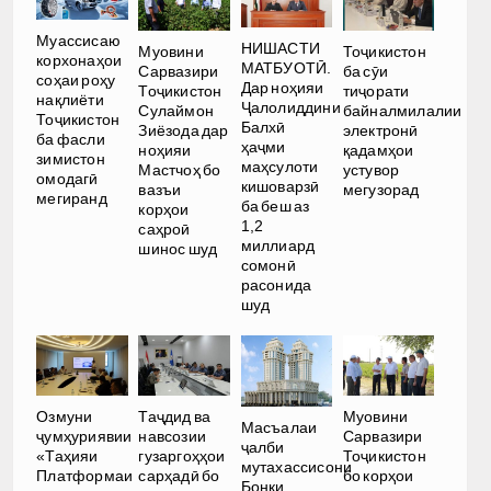
Муассисаю
НИШАСТИ
Тоҷикистон
Муовини
корхонаҳои
МАТБУОТӢ.
ба сӯи
Сарвазири
соҳаи роҳу
Дар ноҳияи
тиҷорати
Тоҷикистон
нақлиёти
Ҷалолиддини
байналмилалии
Сулаймон
Тоҷикистон
Балхӣ
электронӣ
Зиёзода дар
ба фасли
ҳаҷми
қадамҳои
ноҳияи
зимистон
маҳсулоти
устувор
Мастчоҳ бо
омодагӣ
кишоварзӣ
мегузорад
вазъи
мегиранд
ба беш аз
корҳои
1,2
саҳроӣ
миллиард
шинос шуд
сомонӣ
расонида
шуд
Озмуни
Таҷдид ва
Муовини
Масъалаи
ҷумҳуриявии
навсозии
Сарвазири
ҷалби
«Таҳияи
гузаргоҳҳои
Тоҷикистон
мутахассисони
Платформаи
сарҳадӣ бо
бо корҳои
Бонки