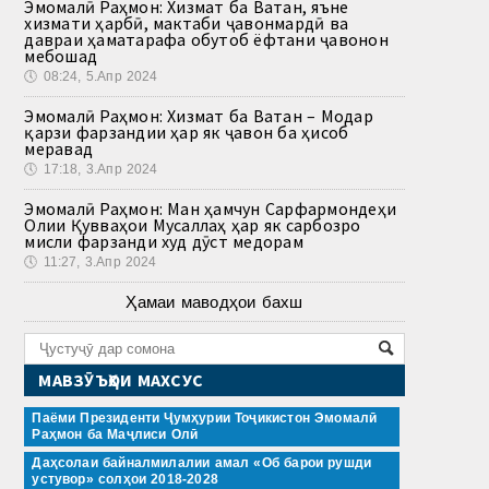
Эмомалӣ Раҳмон: Хизмат ба Ватан, яъне
хизмати ҳарбӣ, мактаби ҷавонмардӣ ва
давраи ҳаматарафа обутоб ёфтани ҷавонон
мебошад
🕔
08:24, 5.Апр 2024
Эмомалӣ Раҳмон: Хизмат ба Ватан – Модар
қарзи фарзандии ҳар як ҷавон ба ҳисоб
меравад
🕔
17:18, 3.Апр 2024
Эмомалӣ Раҳмон: Ман ҳамчун Сарфармондеҳи
Олии Қувваҳои Мусаллаҳ ҳар як сарбозро
мисли фарзанди худ дӯст медорам
🕔
11:27, 3.Апр 2024
Ҳамаи маводҳои бахш
МАВЗӮЪҲОИ МАХСУС
Паёми Президенти Ҷумҳурии Тоҷикистон Эмомалӣ
Раҳмон ба Маҷлиси Олӣ
Даҳсолаи байналмилалии амал «Об барои рушди
устувор» солҳои 2018-2028