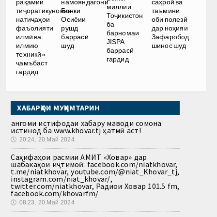
рақамии
намояндагони
саҳроӣ ва
миллии
тиҷоратикунонии
Бонки
таъмини
Тоҷикистон
натиҷаҳои
Осиёии
оби полезӣ
ба
фаъолияти
рушд
дар ноҳияи
барномаи
илмӣ ва
баррасӣ
Зафаробод
JISPA
илмию
шуд
шинос шуд
баррасӣ
техникӣ»
гардид
ҷамъбаст
гардид
ХАБАРҲОИ МУҲИМТАРИН
Ҳангоми истифодаи хабару маводи сомона
истинод ба www.khovar.tj ҳатмӣ аст!
🕔
20:24, 20.Май 2024
Саҳифаҳои расмии АМИТ «Ховар» дар
шабакаҳои иҷтимоӣ: facebook.com/niatkhovar,
t.me/niatkhovar, youtube.com/@niat_Khovar_tj,
instagram.com/niat_khovar/,
twitter.com/niatkhovar, Радиои Ховар 101.5 fm,
facebook.com/khovarfm/
🕔
08:23, 20.Май 2024