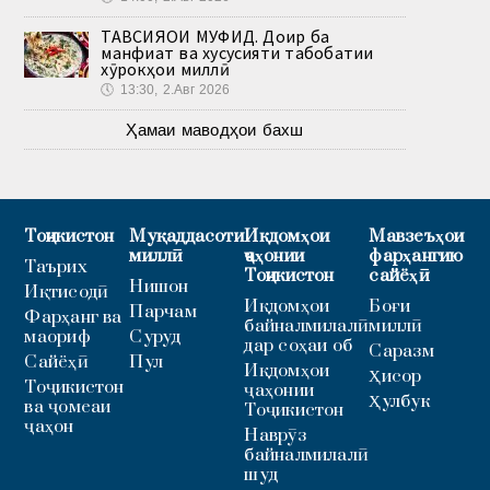
ТАВСИЯҲОИ МУФИД. Доир ба
манфиат ва хусусияти табобатии
хӯрокҳои миллӣ
🕔
13:30, 2.Авг 2026
Ҳамаи маводҳои бахш
Тоҷикистон
Муқаддасоти
Иқдомҳои
Мавзеъҳои
миллӣ
ҷаҳонии
фарҳангию
Таърих
Тоҷикистон
сайёҳӣ
Нишон
Иқтисодӣ
Иқдомҳои
Боғи
Парчам
Фарҳанг ва
байналмилалӣ
миллӣ
маориф
Суруд
дар соҳаи об
Саразм
Сайёҳӣ
Пул
Иқдомҳои
Ҳисор
Тоҷикистон
ҷаҳонии
Ҳулбук
ва ҷомеаи
Тоҷикистон
ҷаҳон
Наврӯз
байналмилалӣ
шуд