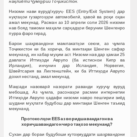
нақлиёти Ҷумҳурии Тоҷикистон.
Низоми нави вуруд/хуруҷ- EES (Entry/Exit System) дар
нуқтаҳои гузаргоҳҳои автомобилӣ, ҳавоӣ ва роҳи оҳан
амал мекунад. Расман аз 10 апрели соли 2026 низоми
нав бояд тамоми маҳали сарҳадҳои берунии Шенгенро
пурра фаро гирад.
Барои шаҳрвандони мамлакатҳои сеюм, аз ҷумла
Тоҷикистон ки ба хориҷа, ба минтақаи Шенген сафар
мекунанд, ин хабар муҳим аст. Низоми нав дар ҳамаи 25
давлати Иттиҳоди Аврупо (ба истиснои Кипр ва
Ирландия), инчунин дар Исландия, Норвегия,
Швейтсария ва Лихтенштейн, ки ба Иттиҳоди Аврупо
дохил нестанд, амал мекунад.
Мақсади навоварӣ назорати раванди хуруҷу вуруд
мебошад. Аз ҷумла, расонаҳои расмии интернетии
Иттиҳоди Аврупо ҳадафи низоми навро пешгирии зиёд
шудани муҳлати будубош дар минтақаи Шенген таъкид
мекунанд.
Протоколҳои EES аз воридшавандагон ва
хориҷшавандагон чиро тақозо мекунанд?
Сухан дар бораи будубоши кутоҳмуддати шаҳрвандони