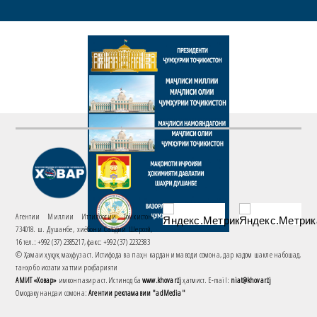
Агентии Миллии Иттилоотии Тоҷикистон
734018. ш. Душанбе, хиёбони Саъдии Шерозӣ,
16 тел.: +992 (37) 2385217, факс: +992 (37) 2232383
© Ҳамаи ҳуқуқ маҳфуз аст. Истифода ва паҳн кардани маводи сомона, дар кадом шакле набошад,
танҳо бо иҷозати хаттии роҳбарияти
АМИТ «Ховар»
имконпазир аст. Истинод ба
www.khovar.tj
ҳатмист. E-mail:
niat@khovar.tj
Омодакунандаи сомона:
Агентии рекламавии "adMedia"