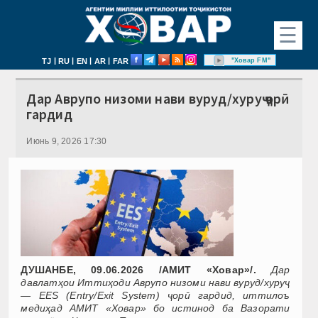
☰
|
|
|
|
"Ховар FM"
TJ
RU
EN
AR
FAR
Дар Аврупо низоми нави вуруд/хуруҷ ҷорӣ
гардид
Июнь 9, 2026 17:30
ДУШАНБЕ, 09.06.2026 /АМИТ «Ховар»/.
Дар
давлатҳои Иттиҳоди Аврупо низоми нави вуруд/хуруҷ
— EES (Entry/Exit System) ҷорӣ гардид, иттилоъ
медиҳад АМИТ «Ховар» бо истинод ба Вазорати