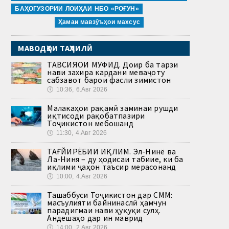
БАҲОГУЗОРИИ ЛОИҲАИ НБО «РОҒУН»
Ҳамаи мавзӯъҳои махсус
МАВОДҲОИ ТАҲЛИЛӢ
ТАВСИЯҲОИ МУФИД. Доир ба тарзи
нави захира кардани меваҷоту
сабзавот барои фасли зимистон
🕔
10:36, 6.Авг 2026
Малакаҳои рақамӣ заминаи рушди
иқтисоди рақобатпазири
Тоҷикистон мебошанд
🕔
11:30, 4.Авг 2026
ТАҒЙИРЁБИИ ИҚЛИМ. Эл-Нинё ва
Ла-Ниня – ду ҳодисаи табиие, ки ба
иқлими ҷаҳон таъсир мерасонанд
🕔
10:00, 4.Авг 2026
Ташаббуси Тоҷикистон дар СММ:
масъулияти байнинаслӣ ҳамчун
парадигмаи нави ҳуқуқи сулҳ.
Андешаҳо дар ин маврид
🕔
14:00, 2.Авг 2026