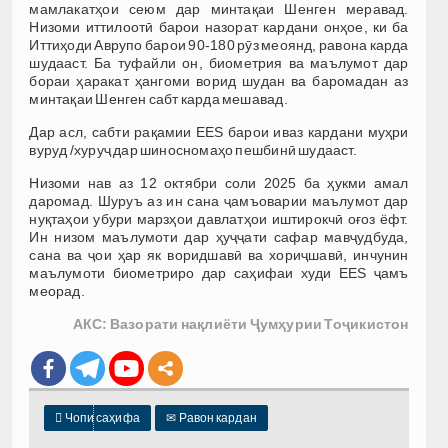
мамлакатҳои сеюм дар минтақаи Шенген меравад.
Низоми иттилоотӣ барои назорат кардани онҳое, ки ба
Иттиҳоди Аврупо барои 90-180 рӯз меоянд, равона карда
шудааст. Ба туфайли он, биометрия ва маълумот дар
бораи ҳаракат ҳангоми ворид шудан ва баромадан аз
минтақаи Шенген сабт карда мешавад.
Дар асл, сабти рақамии EES барои иваз кардани муҳри
вуруд /хуруҷ дар шиносномаҳо пешбинӣ шудааст.
Низоми нав аз 12 октябри соли 2025 ба ҳукми амал
даромад. Шуруъ аз ин сана ҷамъоварии маълумот дар
нуқтаҳои убури марзҳои давлатҳои иштирокчӣ оғоз ёфт.
Ин низом маълумоти дар ҳуҷҷати сафар мавҷудбуда,
сана ва ҷои ҳар як воридшавӣ ва хориҷшавӣ, инчунин
маълумоти биометриро дар саҳифаи худи EES ҷамъ
меорад.
АКС: Вазорати нақлиёти Ҷумҳурии Тоҷикистон

Чопи саҳифа
✉
Равон кардан