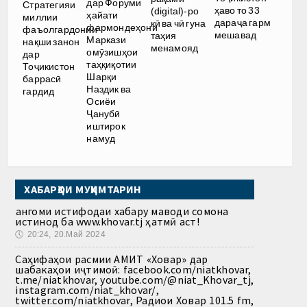
дар Форуми
Стратегияи
ҳаво то 33
(digital)-ро
ҳайати
миллии
дараҷа гарм
кӣ ва чӣ гуна
фармондеҳони
фаъолгардонии
мешавад
таҳия
Маркази
нақши занон
менамояд
омӯзишҳои
дар
таҳқиқотии
Тоҷикистон
Шарқи
баррасӣ
Наздик ва
гардид
Осиёи
Ҷанубӣ
иштирок
намуд
ХАБАРҲОИ МУҲИМТАРИН
Ҳангоми истифодаи хабару маводи сомона
истинод ба www.khovar.tj ҳатмӣ аст!
🕔
20:24, 20.Май 2024
Саҳифаҳои расмии АМИТ «Ховар» дар
шабакаҳои иҷтимоӣ: facebook.com/niatkhovar,
t.me/niatkhovar, youtube.com/@niat_Khovar_tj,
instagram.com/niat_khovar/,
twitter.com/niatkhovar, Радиои Ховар 101.5 fm,