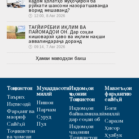
кадом ҳолатҳо муҳоҷирон ба
рӯйхати шахсони назоратшаванда
ворид мешаванд?
🕔
12:00, 8.Авг 2026
ТАҒЙИРЁБИИ ИҚЛИМ ВА
ПАЙОМАДҲОИ ОН. Дар соҳаи
кишоварзӣ ҳаво ва иқлим нақши
аввалиндараҷа доранд
🕔
09:14, 7.Авг 2026
Ҳамаи маводҳои бахш
Тоҷикистон
Муқаддасоти
Иқдомҳои
Мавзеъҳои
миллӣ
ҷаҳонии
фарҳангию
Таърих
Тоҷикистон
сайёҳӣ
Нишон
Иқтисодӣ
Иқдомҳои
Боғи
Парчам
Фарҳанг ва
байналмилалӣ
миллӣ
маориф
Суруд
дар соҳаи об
Саразм
Сайёҳӣ
Пул
Иқдомҳои
Ҳисор
Тоҷикистон
ҷаҳонии
Ҳулбук
ва ҷомеаи
Тоҷикистон