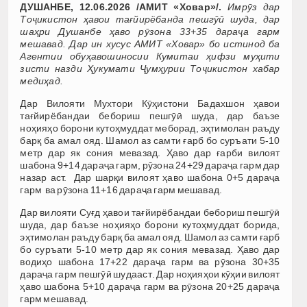
ДУШАНБЕ, 12.06.2026 /АМИТ «Ховар»/.
Имрӯз дар
Тоҷикистон ҳавои тағйирёбанда пешг
ӯӣ шуда, дар
шаҳри Душанбе ҳаво
рӯзона 33+35 дараҷа гарм
мешавад. Дар ин хусус АМИТ «Ховар» бо истинод ба
Агентии обуҳавошиносии Кумитаи ҳифзи муҳити
зисти назди Ҳукумати Ҷумҳурии Тоҷикистон хабар
медиҳад.
Дар
Вилояти Мухтори Кӯҳистони Бадахшон ҳавои
тағйирёбандаи бебориш пешгӯӣ шуда, дар баъзе
ноҳияҳо борони кутоҳмуддат меборад, эҳтимолан раъду
барқ ба амал ояд. Шамол аз самти ғарб бо суръати 5-10
метр дар як сония мевазад. Ҳаво дар ғарби вилоят
шабона 9+14 дараҷа гарм, рӯзона 24+29 дараҷа гарм дар
назар аст. Дар шарқи вилоят ҳ
аво шабона 0+5 дараҷа
гарм ва
рӯзона 11+16 дараҷа гарм мешавад.
Дар вилояти Суғд ҳавои тағйирёбандаи бебориш пешгӯӣ
шуда, дар баъзе ноҳияҳо борони кутоҳмуддат борида,
эҳтимолан раъду барқ ба амал ояд. Шамол аз самти ғарб
бо суръати 5-10 метр дар як сония мевазад. Ҳаво дар
води
ҳо шабона 17+22 дараҷа гарм ва
рӯзона 30+35
дараҷа гарм пешгӯӣ шудааст
. Дар ноҳияҳои кӯҳии вилоят
ҳаво
шабона 5+10 дараҷа гарм ва рӯзона 20+25 дараҷа
гарм мешавад.