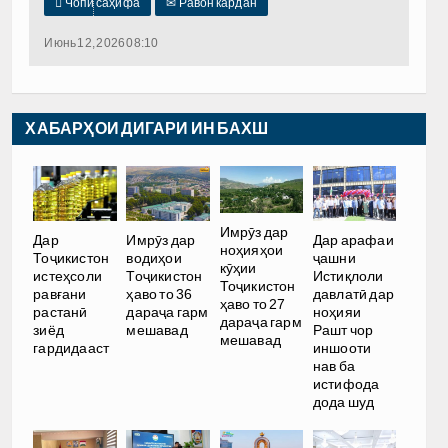

Чопи саҳифа
✉
Равон кардан
Июнь 12, 2026 08:10
ХАБАРҲОИ ДИГАРИ ИН БАХШ
Имрӯз дар
Дар
Имрӯз дар
Дар арафаи
ноҳияҳои
Тоҷикистон
водиҳои
ҷашни
кӯҳии
истеҳсоли
Тоҷикистон
Истиқлоли
Тоҷикистон
равғани
ҳаво то 36
давлатӣ дар
ҳаво то 27
растанӣ
дараҷа гарм
ноҳияи
дараҷа гарм
зиёд
мешавад
Рашт чор
мешавад
гардидааст
иншооти
нав ба
истифода
дода шуд