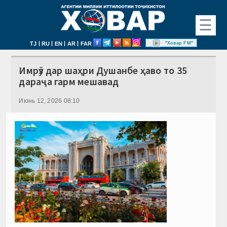
☰
|
|
|
|
"Ховар FM"
TJ
RU
EN
AR
FAR
Имрӯз дар шаҳри Душанбе ҳаво то 35
дараҷа гарм мешавад
Июнь 12, 2026 08:10