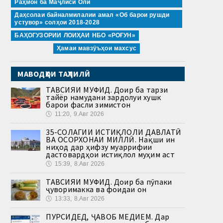
Раҳмон ба Маҷлиси Олӣ
Даҳсолаи байналмилалии амал «Об барои рушди
устувор» солҳои 2018-2028
БАҲОГУЗОРИИ ЛОИҲАИ НБО «РОҒУН»
Ҳамаи мавзӯъҳои махсус
МАВОДҲОИ ТАҲЛИЛӢ
ТАВСИЯИ МУФИД. Доир ба тарзи
тайёр намудани зардолуи хушк
барои фасли зимистон
🕔
11:20, 9.Авг 2026
35-СОЛАГИИ ИСТИҚЛОЛИ ДАВЛАТӢ
ВА ОСОРХОНАИ МИЛЛӢ. Нақши ин
ниҳод дар ҳифзу муаррифии
дастовардҳои истиқлол муҳим аст
🕔
15:39, 8.Авг 2026
ТАВСИЯИ МУФИД. Доир ба пӯпаки
ҷуворимакка ва фоидаи он
🕔
13:33, 8.Авг 2026
ПУРСИДЕД, ҶАВОБ МЕДИҲЕМ. Дар