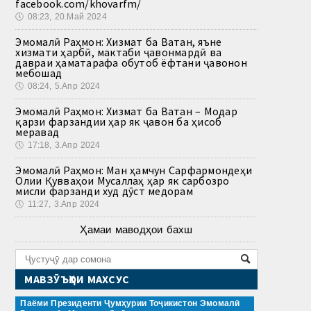
facebook.com/khovarfm/
🕔
08:23, 20.Май 2024
Эмомалӣ Раҳмон: Хизмат ба Ватан, яъне
хизмати ҳарбӣ, мактаби ҷавонмардӣ ва
давраи ҳаматарафа обутоб ёфтани ҷавонон
мебошад
🕔
08:24, 5.Апр 2024
Эмомалӣ Раҳмон: Хизмат ба Ватан – Модар
қарзи фарзандии ҳар як ҷавон ба ҳисоб
меравад
🕔
17:18, 3.Апр 2024
Эмомалӣ Раҳмон: Ман ҳамчун Сарфармондеҳи
Олии Қувваҳои Мусаллаҳ ҳар як сарбозро
мисли фарзанди худ дӯст медорам
🕔
11:27, 3.Апр 2024
Ҳамаи маводҳои бахш
МАВЗӮЪҲОИ МАХСУС
Паёми Президенти Ҷумҳурии Тоҷикистон Эмомалӣ