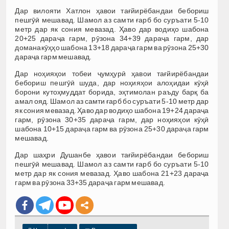
Дар вилояти Хатлон ҳавои тағйирёбандаи бебориш
пешгӯӣ мешавад. Шамол аз самти ғарб б
о суръати 5-10
метр дар як сония мевазад. Ҳаво дар водиҳо шабона
20+25 дараҷа гарм, рӯзона 34+39 дараҷа гарм, дар
доманакӯҳҳо шабона 13+18 дараҷа гарм ва рӯзона 25+30
дараҷа гарм мешавад.
Дар ноҳияҳои тобеи ҷумҳурӣ ҳавои тағйирёбандаи
бебориш пешгӯӣ шуда, дар ноҳияҳои алоҳидаи кӯҳӣ
борони кутоҳмуддат борида, эҳтимолан раъду барқ ба
амал ояд. Шамол аз самти ғарб бо суръати 5-10 метр дар
як сония мевазад. Ҳаво дар водиҳо шабона 19+24 дараҷа
гарм, рӯзона 30+35 дараҷа гарм, дар ноҳияҳои кӯҳӣ
шабона 10+15 дараҷа гарм ва рӯзона 25+30 дараҷа гарм
мешавад.
Дар шаҳри Душанбе ҳавои тағйирё
бандаи бебориш
пешгӯӣ мешавад.
Шамол аз самти ғарб бо суръати 5-10
метр дар як сония мевазад. Ҳаво шабона 21
+23 дараҷа
гарм ва рӯзона 33+35
дараҷа гарм мешавад.