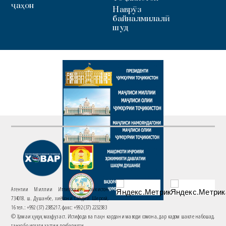
ҷаҳон
Наврӯз
байналмилалӣ
шуд
Агентии Миллии Иттилоотии Тоҷикистон
734018. ш. Душанбе, хиёбони Саъдии Шерозӣ,
16 тел.: +992 (37) 2385217, факс: +992 (37) 2232383
© Ҳамаи ҳуқуқ маҳфуз аст. Истифода ва паҳн кардани маводи сомона, дар кадом шакле набошад,
танҳо бо иҷозати хаттии роҳбарияти