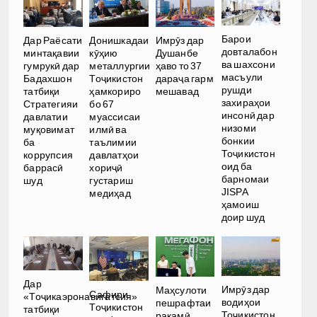
Барои
Дар Раёсати
Донишкадаи
Имрӯз дар
довталабон
минтақавии
кӯҳию
Душанбе
ва шахсони
гумрукӣ дар
металлургии
ҳаво то 37
масъули
Бадахшон
Тоҷикистон
дараҷа гарм
рушди
татбиқи
ҳамкориро
мешавад
захираҳои
Стратегияи
бо 67
инсонӣ дар
давлатии
муассисаи
низоми
муқовимат
илмӣ ва
бонкии
ба
таълимии
Тоҷикистон
коррупсия
давлатҳои
оид ба
баррасӣ
хориҷӣ
барномаи
шуд
густариш
JISPA
медиҳад
ҳамоиш
доир шуд
Дар
Имрӯз дар
Маҳсулоти
Сафири
«Тоҷикаэронавигатсия»
водиҳои
пешрафтаи
Тоҷикистон
татбиқи
Тоҷикистон
рақамӣ