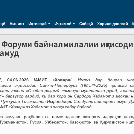
иҷӣ
Амният
Иқтисодӣ
Иҷтимоӣ
Сайёҳӣ
Хариди давлатӣ
р Форуми байналмилалии иқтисод
намуд
, 04.06.2026 /АМИТ «Ховар»/.
Имрӯз дар доираи Фо
лалии иқтисодии Санкт-Петербург (ПМЭФ-2026) ҷаласаи с
аҳти унвони «Ояндаи рақамӣ: самтҳои муштараки рушд, чолишҳ
л» баргузор гардид, ки дар кори он Сардори Хадамоти алоқаи н
 Ҷумҳурии Тоҷикистон Исфандиёри Саъдулло иштирок намуд. Да
АМИТ «Ховар» аз Хадамоти алоқа хабар доданд.
са инчунин роҳбарон ва намояндагони вазорату идораҳои дахл
Туркманистон, Русия, Узбекистон, Қазоқистон ва Қирғизистон ишт