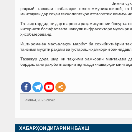
Зимни су
рақамӣ, тавсеаи шабакаҳои телекоммуникатсионӣ, тат
минтақавӣ дар соҳаи технологияҳои иттилоотию коммуник
Таъкид гардид, ки дар шароити рақамикунонии босуръати
интернети босифат ва ташаккули инфрасохтори муосири а
ҳисоб мераванд.
Иштирокчиён масъалаҳои марбут ба соҳибихтиёрии тех
танзими муҳити рақамӣ ва густариши ҳамкории байнидавл
Тазаккур дода шуд, ки таҳкими ҳамкории минтақавӣ д
бардоштани рақобатпазирии иқтисоди кишварҳои минтақа 
Июнь 4, 2026 20:42
ХАБАРҲОИ ДИГАРИ ИН БАХШ