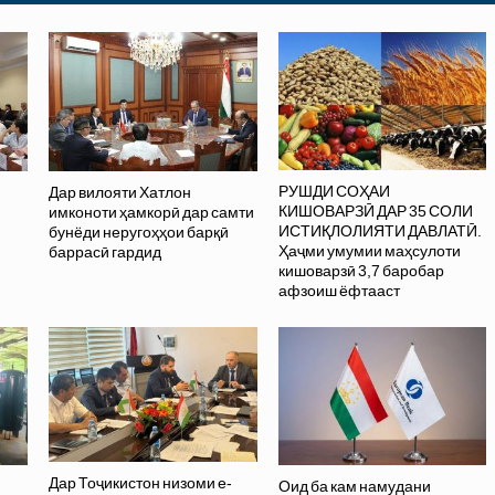
РУШДИ СОҲАИ
Дар вилояти Хатлон
КИШОВАРЗӢ ДАР 35 СОЛИ
имконоти ҳамкорӣ дар самти
ИСТИҚЛОЛИЯТИ ДАВЛАТӢ.
бунёди неругоҳҳои барқӣ
Ҳаҷми умумии маҳсулоти
баррасӣ гардид
кишоварзӣ 3,7 баробар
афзоиш ёфтааст
Дар Тоҷикистон низоми e-
Оид ба кам намудани