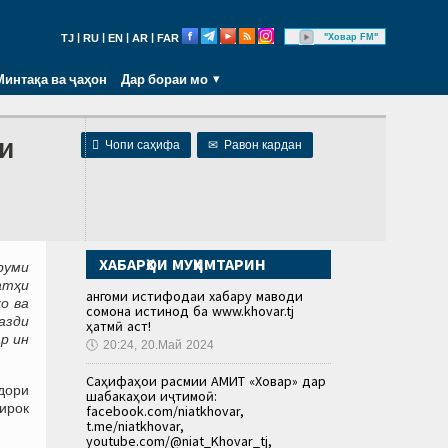
|
|
|
|
"Ховар FM"
TJ
RU
EN
AR
FAR
Минтақа ва ҷаҳон
Дар бораи мо
ии

Чопи саҳифа
✉
Равон кардан
ХАБАРҲОИ МУҲИМТАРИН
руми
атҳи
Ҳангоми истифодаи хабару маводи
о ва
сомона истинод ба www.khovar.tj
азди
ҳатмӣ аст!
р ин
🕔
20:24, 20.Май 2024
Саҳифаҳои расмии АМИТ «Ховар» дар
дори
шабакаҳои иҷтимоӣ:
ирок
facebook.com/niatkhovar,
t.me/niatkhovar,
youtube.com/@niat_Khovar_tj,