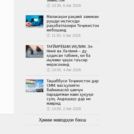
🕔
10:36, 6.Авг 2026
Малакаҳои рақамӣ заминаи
рушди иқтисоди
рақобатпазири Тоҷикистон
мебошанд
🕔
11:30, 4.Авг 2026
ТАҒЙИРЁБИИ ИҚЛИМ. Эл-
Нинё ва Ла-Ниня – ду
ҳодисаи табиие, ки ба
иқлими ҷаҳон таъсир
мерасонанд
🕔
10:00, 4.Авг 2026
Ташаббуси Тоҷикистон дар
СММ: масъулияти
байнинаслӣ ҳамчун
парадигмаи нави ҳуқуқи
сулҳ. Андешаҳо дар ин
маврид
🕔
14:00, 2.Авг 2026
Ҳамаи маводҳои бахш