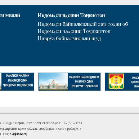
ти миллӣ
Иқдомҳои ҷаҳонии Тоҷикистон
Иқдомҳои байналмилалӣ дар соҳаи об
Иқдомҳои ҷаҳонии Тоҷикистон
Наврӯз байналмилалӣ шуд
Саъдии Шерозӣ, 16 тел.: +992 (37) 2385217, факс: +992 (37) 2232383
на, дар кадом шакле набошад, танҳо бо иҷозати хаттии роҳбарияти
 E-mail:
niat@khovar.tj