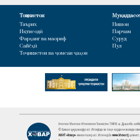
Тоҷикистон
Муқаддасо
Таърих
Нишон
Иқтисодӣ
Парчам
Фарҳанг ва маориф
Суруд
Сайёҳӣ
Пул
Тоҷикистон ва ҷомеаи ҷаҳон
Агентии Миллии Иттилоотии Тоҷикистон 734018. ш. Душанбе, хиёбони 
© Ҳамаи ҳуқуқ маҳфуз аст. Истифода ва паҳн кардани маводи сомо
АМИТ «Ховар»
имконпазир аст. Истинод ба
www.khovar.tj
ҳатмист.