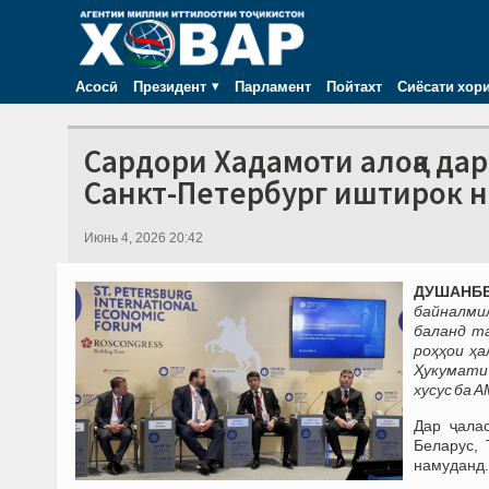
Асосӣ
Президент
Парламент
Пойтахт
Сиёсати хор
Сардори Хадамоти алоқа да
Санкт-Петербург иштирок 
Июнь 4, 2026 20:42
ДУШАНБЕ
байналми
баланд т
роҳҳои ҳа
Ҳукумати
хусус ба 
Дар ҷала
Беларус, 
намуданд.