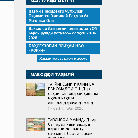
МАВЗӮЪҲОИ МАХСУС
Паёми Президенти Ҷумҳурии
Тоҷикистон Эмомалӣ Раҳмон ба
Маҷлиси Олӣ
Даҳсолаи байналмилалии амал «Об
барои рушди устувор» солҳои 2018-
2028
БАҲОГУЗОРИИ ЛОИҲАИ НБО
«РОҒУН»
Ҳамаи мавзӯъҳои махсус
МАВОДҲОИ ТАҲЛИЛӢ
ТАҒЙИРЁБИИ ИҚЛИМ ВА
ПАЙОМАДҲОИ ОН. Дар
соҳаи кишоварзӣ ҳаво ва
иқлим нақши
аввалиндараҷа доранд
🕔
09:14, 7.Авг 2026
ТАВСИЯҲОИ МУФИД. Доир
ба тарзи нави захира
кардани меваҷоту
сабзавот барои фасли
зимистон