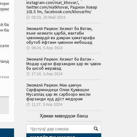
instagram.com/niat_khovar/,
тори
twitter.com/niatkhovar, Радиои Ховар
ории
101.5 fm, facebook.com/khovarfm/
🕔
08:23, 20.Май 2024
сӣ ба
Эмомалӣ Раҳмон: Хизмат ба Ватан,
он ба
яъне хизмати ҳарбӣ, мактаби
ҷавонмардӣ ва давраи ҳаматарафа
обутоб ёфтани ҷавонон мебошад
сати
🕔
08:24, 5.Апр 2024
Эмомалӣ Раҳмон: Хизмат ба Ватан –
ланд
Модар қарзи фарзандии ҳар як ҷавон
ба ҳисоб меравад
🕔
17:18, 3.Апр 2024
стон
Эмомалӣ Раҳмон: Ман ҳамчун
Сарфармондеҳи Олии Қувваҳои
Мусаллаҳ ҳар як сарбозро мисли
фарзанди худ дӯст медорам
🕔
11:27, 3.Апр 2024
Ҳамаи маводҳои бахш