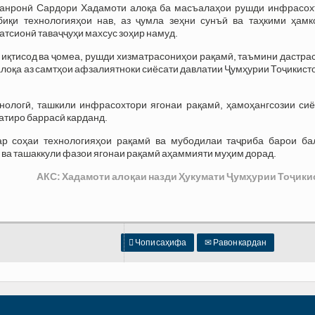
ханронӣ Сардори Хадамоти алоқа ба масъалаҳои рушди инфрасох
биқи технологияҳои нав, аз ҷумла зеҳни сунъӣ ва таҳкими ҳамк
атсионӣ таваҷҷуҳи махсус зоҳир намуд.
 иқтисод ва ҷомеа, рушди хизматрасониҳои рақамӣ, таъмини дастра
лоқа аз самтҳои афзалиятноки сиёсати давлатии Ҷумҳурии Тоҷикист
нологӣ, ташкили инфрасохтори ягонаи рақамӣ, ҳамоҳангсозии сиё
атиро баррасӣ карданд.
ар соҳаи технологияҳои рақамӣ ва мубодилаи таҷриба барои ба
ва ташаккули фазои ягонаи рақамӣ аҳаммияти муҳим дорад.
АКС: Хадамоти алоқаи назди Ҳукумати Ҷумҳурии Тоҷики

Чопи саҳифа
✉
Равон кардан