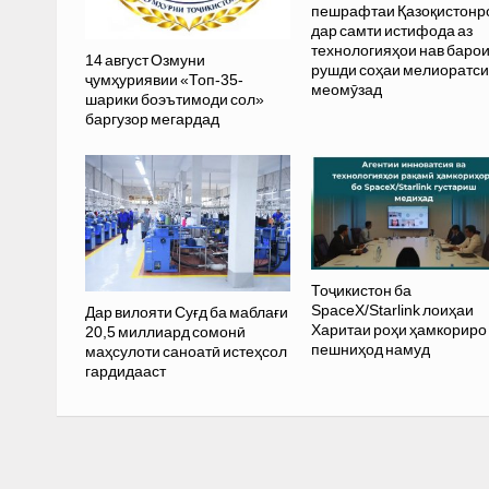
пешрафтаи Қазоқистонр
дар самти истифода аз
технологияҳои нав баро
14 август Озмуни
рушди соҳаи мелиоратс
ҷумҳуриявии «Топ-35-
меомӯзад
шарики боэътимоди сол»
баргузор мегардад
Тоҷикистон ба
SpaceX/Starlink лоиҳаи
Дар вилояти Суғд ба маблағи
Харитаи роҳи ҳамкориро
20,5 миллиард сомонӣ
пешниҳод намуд
маҳсулоти саноатӣ истеҳсол
гардидааст