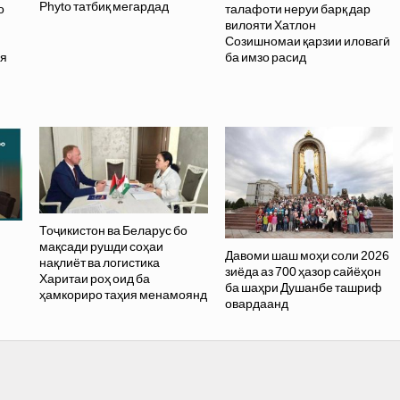
Phyto татбиқ мегардад
о
талафоти неруи барқ дар
вилояти Хатлон
и
Созишномаи қарзии иловагӣ
ия
ба имзо расид
Тоҷикистон ва Беларус бо
мақсади рушди соҳаи
Давоми шаш моҳи соли 2026
нақлиёт ва логистика
зиёда аз 700 ҳазор сайёҳон
Харитаи роҳ оид ба
ба шаҳри Душанбе ташриф
ҳамкориро таҳия менамоянд
овардаанд