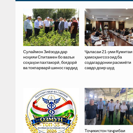
Сулаймон Зиёзода дар
Ҷаласаи 21-уми Кумитаи
ноҳияи Спитамен бо вазъи
ҳамоҳангсоз оид ба
соҳаҳои пахтакорӣ, боғдорӣ
содагардонии расмиёти
ва токпарварӣ шинос гардид
савдо доир шуд
Тоҷикистон таҷрибаи