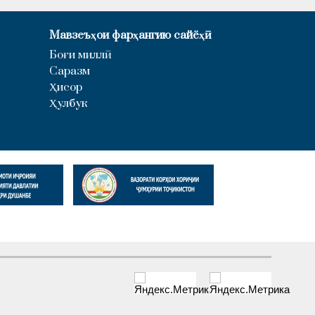
Мавзеъҳои фарҳангию сайёҳӣ
Боғи миллӣ
Саразм
Ҳисор
Ҳулбук