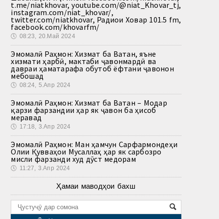
t.me/niatkhovar, youtube.com/@niat_Khovar_tj,
instagram.com/niat_khovar/,
twitter.com/niatkhovar, Радиои Ховар 101.5 fm,
facebook.com/khovarfm/
🕔
08:23, 20.Май 2024
Эмомалӣ Раҳмон: Хизмат ба Ватан, яъне
хизмати ҳарбӣ, мактаби ҷавонмардӣ ва
давраи ҳаматарафа обутоб ёфтани ҷавонон
мебошад
🕔
08:24, 5.Апр 2024
Эмомалӣ Раҳмон: Хизмат ба Ватан – Модар
қарзи фарзандии ҳар як ҷавон ба ҳисоб
меравад
🕔
17:18, 3.Апр 2024
Эмомалӣ Раҳмон: Ман ҳамчун Сарфармондеҳи
Олии Қувваҳои Мусаллаҳ ҳар як сарбозро
мисли фарзанди худ дӯст медорам
🕔
11:27, 3.Апр 2024
Ҳамаи маводҳои бахш