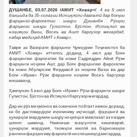
ДУШАНБЕ, 03.07.2026 /АМИТ «Ховар»/
.
4 ва 5 июл
бахшида ба 35-солагии Истиқлоли давлатӣ дар боғҳои
фарҳангӣ-фароғатии шаҳри Душанбе Рӯзҳои
фарҳанги шаҳри Гулистон, Бӯстон, Истиқлол ва
ноҳияҳои Вахш, Восеъ ва Ашт баргузор мегардад,
хабар медиҳад АМИТ «Ховар».
Тавре аз Вазорати фарҳанги Ҷумҳурии Тоҷикистон ба
АМИТ «Ховар» иттилоъ доданд, 4 июл дар Боғи
фарҳангию фароғатии ба номи Садриддин Айнӣ Рӯзи
фарҳанги ноҳияи Ашт, дар Боғи фарҳангию фароғатии
ба номи Абулқосим Фирдавсӣ аз ноҳияи Вахш ва дар
Боғи «Ирам» Рӯзи фарҳанги ноҳияи Восеъ баргузор
мешаванд.
Ҳамчунин 5 июл дар Боғи «Ирам» Рӯзи фарҳанги шаҳри
Гулистон, Бӯстон ва Истиқлол баргузор мегардад.
Дар ин рӯз меҳмонон ва сокинони пойтахт имкон доранд,
ки бо дастовардҳои иҷтимоиву иқтисодӣ, фарҳангӣ ва
ҳунарҳои мардумии шаҳру ноҳияҳои мамлакат аз наздик
шинос шаванд. Намоиши маҳсулоти кишоварзӣ,
ҳунарҳои мардумӣ, таомҳои миллӣ ва барномаҳои
рангини фарҳангиву фароғатӣ низ пешниҳод мегардад.