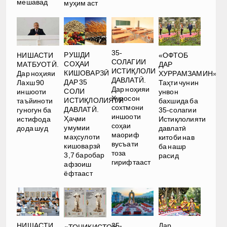
мешавад
муҳим аст
35-
РУШДИ
НИШАСТИ
«ОФТОБ
СОЛАГИИ
СОҲАИ
МАТБУОТӢ.
ДАР
ИСТИҚЛОЛИ
КИШОВАРЗӢ
Дар ноҳияи
ХУРРАМЗАМИН».
ДАВЛАТӢ.
ДАР 35
Лахш 90
Таҳти чунин
Дар ноҳияи
СОЛИ
иншооти
унвон
Хуросон
ИСТИҚЛОЛИЯТИ
таъйиноти
бахшида ба
сохтмони
ДАВЛАТӢ.
гуногун ба
35-солагии
иншооти
Ҳаҷми
истифода
Истиқлолияти
соҳаи
умумии
дода шуд
давлатӣ
маориф
маҳсулоти
китоби нав
вусъати
кишоварзӣ
ба нашр
тоза
3,7 баробар
расид
гирифтааст
афзоиш
ёфтааст
НИШАСТИ
35-
Дар
«ТОҶИКИСТОН