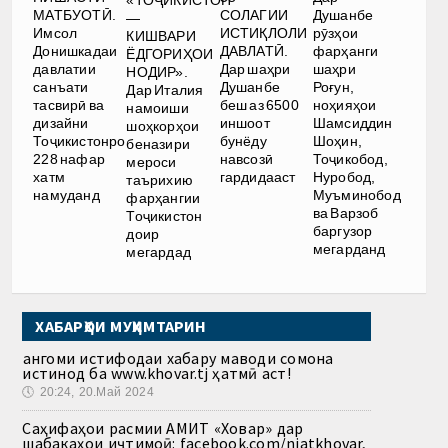
МАТБУОТӢ.
СОЛАГИИ
Душанбе
—
Имсол
ИСТИҚЛОЛИ
рӯзҳои
КИШВАРИ
Донишкадаи
ДАВЛАТӢ.
фарҳанги
ЁДГОРИҲОИ
давлатии
Дар шаҳри
шаҳри
НОДИР».
санъати
Душанбе
Роғун,
Дар Италия
тасвирӣ ва
беш аз 6500
ноҳияҳои
намоиши
дизайни
иншоот
Шамсиддин
шоҳкорҳои
Тоҷикистонро
бунёду
Шоҳин,
беназири
228 нафар
навсозӣ
Тоҷикобод,
мероси
хатм
гардидааст
Нуробод,
таърихию
намуданд
Муъминобод
фарҳангии
ва Варзоб
Тоҷикистон
баргузор
доир
мегарданд
мегардад
ХАБАРҲОИ МУҲИМТАРИН
Ҳангоми истифодаи хабару маводи сомона
истинод ба www.khovar.tj ҳатмӣ аст!
🕔
20:24, 20.Май 2024
Саҳифаҳои расмии АМИТ «Ховар» дар
шабакаҳои иҷтимоӣ: facebook.com/niatkhovar,