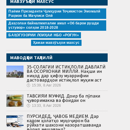
МАВЗӮЪҲОИ МАХСУС
Паёми Президенти Ҷумҳурии Тоҷикистон Эмомалӣ
Раҳмон ба Маҷлиси Олӣ
Даҳсолаи байналмилалии амал «Об барои рушди
устувор» солҳои 2018-2028
БАҲОГУЗОРИИ ЛОИҲАИ НБО «РОҒУН»
Ҳамаи мавзӯъҳои махсус
МАВОДҲОИ ТАҲЛИЛӢ
35-СОЛАГИИ ИСТИҚЛОЛИ ДАВЛАТӢ
ВА ОСОРХОНАИ МИЛЛӢ. Нақши ин
ниҳод дар ҳифзу муаррифии
дастовардҳои истиқлол муҳим аст
🕔
15:39, 8.Авг 2026
ТАВСИЯИ МУФИД. Доир ба пӯпаки
ҷуворимакка ва фоидаи он
🕔
13:33, 8.Авг 2026
ПУРСИДЕД, ҶАВОБ МЕДИҲЕМ. Дар
кадом ҳолатҳо муҳоҷирон ба
рӯйхати шахсони назоратшаванда
ворид мешаванд?