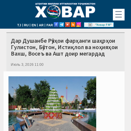
☰
|
|
|
|
"Ховар FM"
TJ
RU
EN
AR
FAR
Дар Душанбе Рӯзҳои фарҳанги шаҳрҳои
Гулистон, Бӯстон, Истиқлол ва ноҳияҳои
Вахш, Восеъ ва Ашт доир мегардад
Июль 3, 2026 11:00