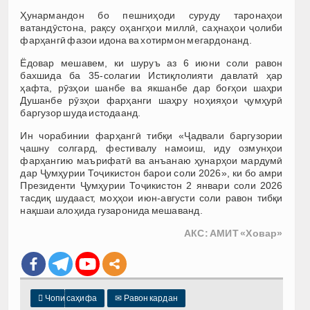
Ҳунармандон бо пешниҳоди суруду таронаҳои
ватандӯстона, рақсу оҳангҳои миллӣ, саҳнаҳои ҷолиби
фарҳангӣ фазои идона ва хотирмон мегардонанд.
Ёдовар мешавем, ки шуруъ аз 6 июни соли равон
бахшида ба 35-солагии Истиқлолияти давлатӣ ҳар
ҳафта, рӯзҳои шанбе ва якшанбе дар боғҳои шаҳри
Душанбе рӯзҳои фарҳанги шаҳру ноҳияҳои ҷумҳурӣ
баргузор шуда истодаанд.
Ин чорабинии фарҳангӣ тибқи «Ҷадвали баргузории
ҷашну солгард, фестивалу намоиш, иду озмунҳои
фарҳангию маърифатӣ ва анъанаю ҳунарҳои мардумӣ
дар Ҷумҳурии Тоҷикистон барои соли 2026», ки бо амри
Президенти Ҷумҳурии Тоҷикистон 2 январи соли 2026
тасдиқ шудааст, моҳҳои июн-августи соли равон тибқи
нақшаи алоҳида гузаронида мешаванд.
АКС: АМИТ «Ховар»

Чопи саҳифа
✉
Равон кардан