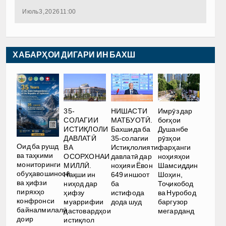
Июль 3, 2026 11:00
ХАБАРҲОИ ДИГАРИ ИН БАХШ
35-
НИШАСТИ
Имрӯз дар
СОЛАГИИ
МАТБУОТӢ.
боғҳои
ИСТИҚЛОЛИ
Бахшида ба
Душанбе
ДАВЛАТӢ
35-солагии
рӯзҳои
Оид ба рушд
ВА
Истиқлолияти
фарҳанги
ва таҳкими
ОСОРХОНАИ
давлатӣ дар
ноҳияҳои
мониторинги
МИЛЛӢ.
ноҳияи Ёвон
Шамсиддин
обуҳавошиносӣ
Нақши ин
649 иншоот
Шоҳин,
ва ҳифзи
ниҳод дар
ба
Тоҷикобод
пиряхҳо
ҳифзу
истифода
ва Нуробод
конфронси
муаррифии
дода шуд
баргузор
байналмилалӣ
дастовардҳои
мегарданд
доир
истиқлол