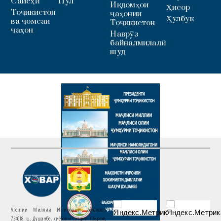
Сайёҳӣ
Пул
Иқдомҳои
Ҳисор
Тоҷикистон
ҷаҳонии
Ҳулбук
ва ҷомеаи
Тоҷикистон
ҷаҳон
Наврӯз
байналмилалӣ
шуд
Агентии Миллии Иттилоотии Тоҷикистон
734018. ш. Душанбе, хиёбони Саъдии Шерозӣ,