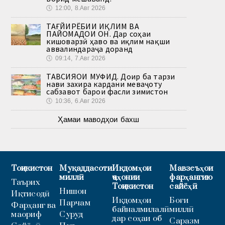
🕔
12:00, 8.Авг 2026
ТАҒЙИРЁБИИ ИҚЛИМ ВА
ПАЙОМАДҲОИ ОН. Дар соҳаи
кишоварзӣ ҳаво ва иқлим нақши
аввалиндараҷа доранд
🕔
09:14, 7.Авг 2026
ТАВСИЯҲОИ МУФИД. Доир ба тарзи
нави захира кардани меваҷоту
сабзавот барои фасли зимистон
🕔
10:36, 6.Авг 2026
Ҳамаи маводҳои бахш
Тоҷикистон
Муқаддасоти
Иқдомҳои
Мавзеъҳои
миллӣ
ҷаҳонии
фарҳангию
Таърих
Тоҷикистон
сайёҳӣ
Нишон
Иқтисодӣ
Иқдомҳои
Боғи
Парчам
Фарҳанг ва
байналмилалӣ
миллӣ
маориф
Суруд
дар соҳаи об
Саразм