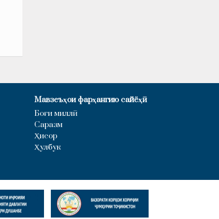
Мавзеъҳои фарҳангию сайёҳӣ
Боғи миллӣ
Саразм
Ҳисор
Ҳулбук