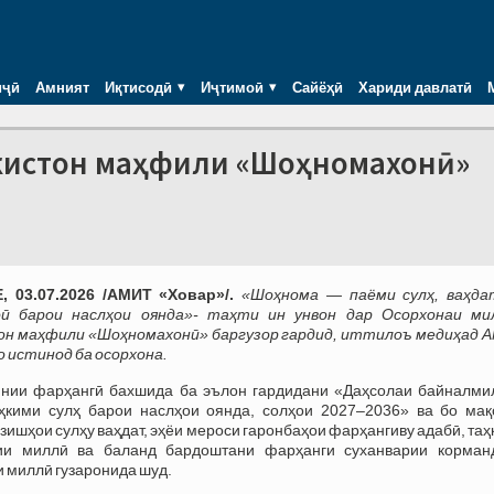
иҷӣ
Амният
Иқтисодӣ
Иҷтимоӣ
Сайёҳӣ
Хариди давлатӣ
икистон маҳфили «Шоҳномахонӣ»
 03.07.2026 /АМИТ «Ховар»/.
«Шоҳнома — паёми сулҳ, ваҳда
оӣ барои наслҳои оянда»- таҳти ин унвон дар Осорхонаи ми
он маҳфили «Шоҳномахонӣ» баргузор гардид, иттилоъ медиҳад 
о истинод ба осорхона.
инии фарҳангӣ бахшида ба эълон гардидани «Даҳсолаи байналми
ҳкими сулҳ барои наслҳои оянда, солҳои 2027–2036» ва бо мақ
рзишҳои сулҳу ваҳдат, эҳёи мероси гаронбаҳои фарҳангиву адабӣ, та
ии миллӣ ва баланд бардоштани фарҳанги суханварии корман
 миллӣ гузаронида шуд.