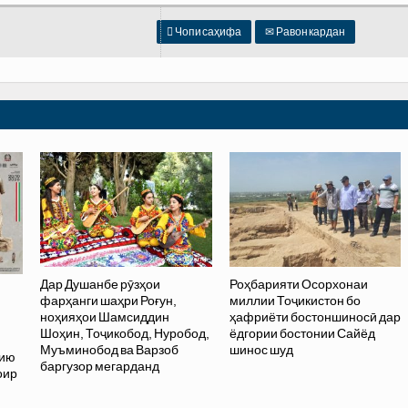

Чопи саҳифа
✉
Равон кардан
Дар Душанбе рӯзҳои
Роҳбарияти Осорхонаи
фарҳанги шаҳри Роғун,
миллии Тоҷикистон бо
ноҳияҳои Шамсиддин
ҳафриёти бостоншиносӣ дар
Шоҳин, Тоҷикобод, Нуробод,
ёдгории бостонии Сайёд
Муъминобод ва Варзоб
шинос шуд
хию
баргузор мегарданд
оир