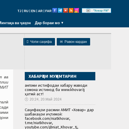
|
|
|
|
"Ховар FM"
TJ
RU
EN
AR
FAR
Минтақа ва ҷаҳон
Дар бораи мо

Чопи саҳифа
✉
Равон кардан
ХАБАРҲОИ МУҲИМТАРИН
т ва
ллии
Ҳангоми истифодаи хабару маводи
АМИТ
сомона истинод ба www.khovar.tj
ҳатмӣ аст!
🕔
20:24, 20.Май 2024
лалӣ
сади
Саҳифаҳои расмии АМИТ «Ховар» дар
ҳкими
шабакаҳои иҷтимоӣ:
дони
facebook.com/niatkhovar,
t.me/niatkhovar,
youtube.com/@niat_Khovar_tj,