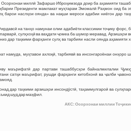
 Осорхонаи миллӣ Зафаршо Иброҳимзода доир ба аҳамияти ташаб
оҳбарии Президенти мамлакат муҳтарам Эмомалӣ Раҳмон оид ба э
лҳ барои наслҳои оянда» ва нақши мероси адабии ниёгон дар таҳ
ирдавсӣ на танҳо намунаи олии адабиёти классикии тоҷику форс, 
парварӣ, сулҳхоҳӣ ва ваҳдати ҷомеа ба шумор меравад. Арзишҳои 
 низ дар таҳкими фарҳанги сулҳ ва тарбияи насли оянда аҳамияти 
ат намуда, муҳтавои ахлоқӣ, тарбиявӣ ва инсонгароёнаи онҳоро ш
гиву маърифатӣ дар партави ташаббусҳои байналмилалии Ҷумҳ
штани сатҳи маърифат, рушди фарҳанги китобхонӣ ва ҷалби ҷавоно
намояд.
над дар таҳкими арзишҳои инсондӯстӣ, таҳаммулгароӣ ва сулҳпар
аъкид шуд дар маҳфил.
АКС: Осорхонаи миллии Тоҷики