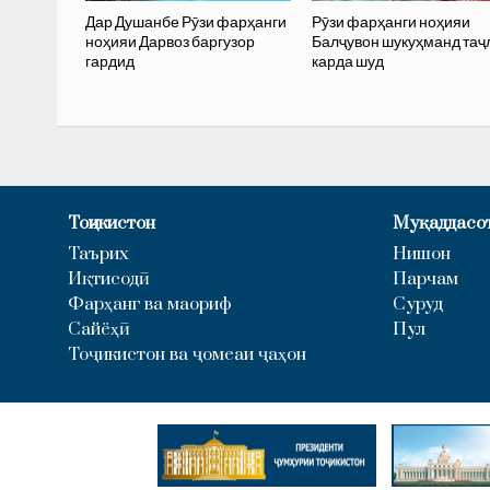
Дар Душанбе Рӯзи фарҳанги
Рӯзи фарҳанги ноҳияи
ноҳияи Дарвоз баргузор
Балҷувон шукуҳманд таҷ
гардид
карда шуд
Тоҷикистон
Муқаддасо
Таърих
Нишон
Иқтисодӣ
Парчам
Фарҳанг ва маориф
Суруд
Сайёҳӣ
Пул
Тоҷикистон ва ҷомеаи ҷаҳон