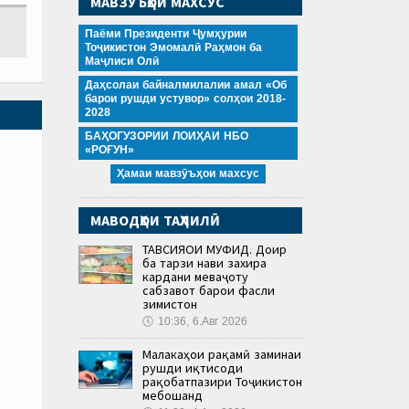
МАВЗӮЪҲОИ МАХСУС
Паёми Президенти Ҷумҳурии
Тоҷикистон Эмомалӣ Раҳмон ба
Маҷлиси Олӣ
Даҳсолаи байналмилалии амал «Об
барои рушди устувор» солҳои 2018-
2028
БАҲОГУЗОРИИ ЛОИҲАИ НБО
«РОҒУН»
Ҳамаи мавзӯъҳои махсус
МАВОДҲОИ ТАҲЛИЛӢ
ТАВСИЯҲОИ МУФИД. Доир
ба тарзи нави захира
кардани меваҷоту
сабзавот барои фасли
зимистон
🕔
10:36, 6.Авг 2026
Малакаҳои рақамӣ заминаи
рушди иқтисоди
рақобатпазири Тоҷикистон
мебошанд