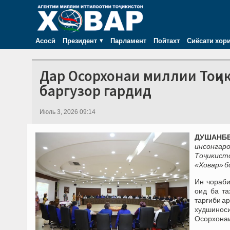
Асосӣ
Президент
Парламент
Пойтахт
Сиёсати хор
Дар Осорхонаи миллии Тоҷ
баргузор гардид
Июль 3, 2026 09:14
ДУШАНБЕ,
инсонгар
Тоҷикист
«Ховар» б
Ин чораб
оид ба та
тарғиби а
худшинос
Осорхонаи