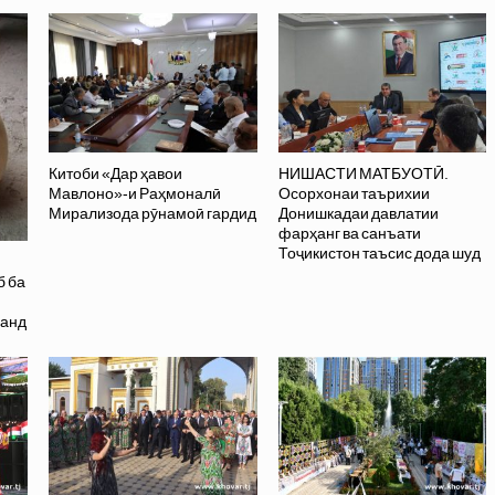
Китоби «Дар ҳавои
НИШАСТИ МАТБУОТӢ.
Мавлоно»-и Раҳмоналӣ
Осорхонаи таърихии
Мирализода рӯнамоӣ гардид
Донишкадаи давлатии
фарҳанг ва санъати
Тоҷикистон таъсис дода шуд
б ба
данд