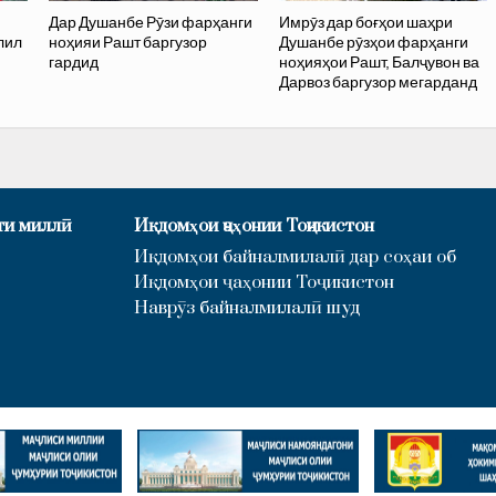
Дар Душанбе Рӯзи фарҳанги
Имрӯз дар боғҳои шаҳри
лил
ноҳияи Рашт баргузор
Душанбе рӯзҳои фарҳанги
гардид
ноҳияҳои Рашт, Балҷувон ва
Дарвоз баргузор мегарданд
ти миллӣ
Иқдомҳои ҷаҳонии Тоҷикистон
Иқдомҳои байналмилалӣ дар соҳаи об
Иқдомҳои ҷаҳонии Тоҷикистон
Наврӯз байналмилалӣ шуд