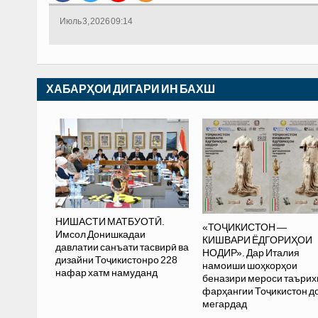
Июль 3, 2026 09:14
ХАБАРҲОИ ДИГАРИ ИН БАХШ
НИШАСТИ МАТБУОТӢ.
«ТОҶИКИСТОН —
Имсол Донишкадаи
КИШВАРИ ЁДГОРИҲОИ
давлатии санъати тасвирӣ ва
НОДИР». Дар Италия
дизайни Тоҷикистонро 228
намоиши шоҳкорҳои
нафар хатм намуданд
беназири мероси таъри
фарҳангии Тоҷикистон д
мегардад