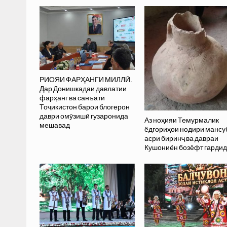
РИОЯИ ФАРҲАНГИ МИЛЛӢ.
Дар Донишкадаи давлатии
фарҳанг ва санъати
Тоҷикистон барои блогерон
даври омӯзишӣ гузаронида
Аз ноҳияи Темурмалик
мешавад
ёдгориҳои нодири мансу
асри биринҷ ва давраи
Кушониён бозёфт гарди