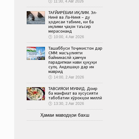
🕔
11:30, 4.Авг 2026
ТАҒЙИРЁБИИ ИҚЛИМ. Эл-
Нинё ва Ла-Ниня – ду
ҳодисаи табиие, ки ба
иқлими ҷаҳон таъсир
мерасонанд
🕔
10:00, 4.Авг 2026
Ташаббуси Тоҷикистон дар
СММ: масъулияти
байнинаслӣ ҳамчун
парадигмаи нави ҳуқуқи
сулҳ. Андешаҳо дар ин
маврид
🕔
14:00, 2.Авг 2026
ТАВСИЯҲОИ МУФИД. Доир
ба манфиат ва хусусияти
табобатии хӯрокҳои миллӣ
🕔
13:30, 2.Авг 2026
Ҳамаи маводҳои бахш