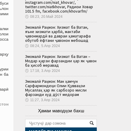
instagram.com/niat_khovar/,
буси
twitter.com/niatkhovar, Радиои Ховар
ълон
101.5 fm, facebook.com/khovarfm/
кими
🕔
08:23, 20.Май 2024
Эмомалӣ Раҳмон: Хизмат ба Ватан,
балки
яъне хизмати ҳарбӣ, мактаби
волои
ҷавонмардӣ ва давраи ҳаматарафа
хосса
обутоб ёфтани ҷавонон мебошад
🕔
08:24, 5.Апр 2024
арҳу
Эмомалӣ Раҳмон: Хизмат ба Ватан –
Модар қарзи фарзандии ҳар як ҷавон
ба ҳисоб меравад
урии
🕔
17:18, 3.Апр 2024
н ба
Эмомалӣ Раҳмон: Ман ҳамчун
Сарфармондеҳи Олии Қувваҳои
варӣ
Мусаллаҳ ҳар як сарбозро мисли
фарзанди худ дӯст медорам
🕔
11:27, 3.Апр 2024
стон
Ҳамаи маводҳои бахш