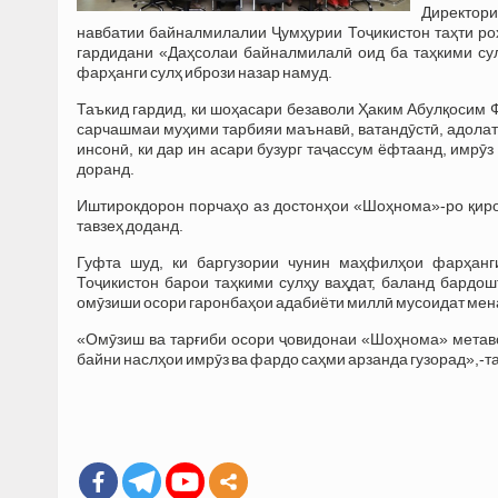
Директори
навбатии байналмилалии Ҷумҳурии Тоҷикистон таҳти р
гардидани «Даҳсолаи байналмилалӣ оид ба таҳкими су
фарҳанги сулҳ ибрози назар намуд.
Таъкид гардид, ки шоҳасари безаволи Ҳаким Абулқосим Ф
сарчашмаи муҳими тарбияи маънавӣ, ватандӯстӣ, адолат
инсонӣ, ки дар ин асари бузург таҷассум ёфтаанд, имрӯз
доранд.
Иштирокдорон порчаҳо аз достонҳои «Шоҳнома»-ро қиро
тавзеҳ доданд.
Гуфта шуд, ки баргузории чунин маҳфилҳои фарҳан
Тоҷикистон барои таҳкими сулҳу ваҳдат, баланд бардо
омӯзиши осори гаронбаҳои адабиёти миллӣ мусоидат ме
«Омӯзиш ва тарғиби осори ҷовидонаи «Шоҳнома» метаво
байни наслҳои имрӯз ва фардо саҳми арзанда гузорад»,-т