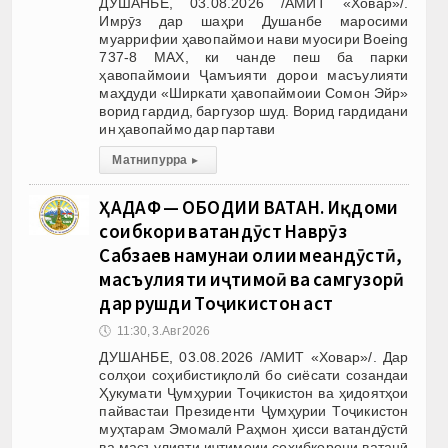
ДУШАНБЕ, 03.08.2026 /АМИТ «Ховар»/.
Имрӯз дар шаҳри Душанбе маросими
муаррифии ҳавопаймои нави муосири Boeing
737-8 MAX, ки чанде пеш ба парки
ҳавопаймоии Ҷамъияти дорои масъулияти
маҳдуди «Ширкати ҳавопаймоии Сомон Эйр»
ворид гардид, баргузор шуд. Ворид гардидани
ин ҳавопаймо дар партави
Матни пурра
▸
ҲАДАФ — ОБОДИИ ВАТАН. Иқдоми
соҳибкори ватандӯст Наврӯз
Сабзаев намунаи олии меҳандӯстӣ,
масъулияти иҷтимоӣ ва саҳмгузорӣ
дар рушди Тоҷикистон аст
🕔
11:30, 3.Авг 2026
ДУШАНБЕ, 03.08.2026 /АМИТ «Ховар»/. Дар
солҳои соҳибистиқлолӣ бо сиёсати созандаи
Ҳукумати Ҷумҳурии Тоҷикистон ва ҳидоятҳои
пайвастаи Президенти Ҷумҳурии Тоҷикистон
муҳтарам Эмомалӣ Раҳмон ҳисси ватандӯстӣ
ва масъулияти иҷтимоии соҳибкорони ватанӣ