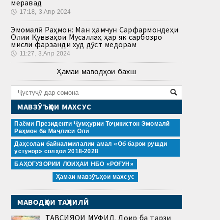
меравад
🕔
17:18, 3.Апр 2024
Эмомалӣ Раҳмон: Ман ҳамчун Сарфармондеҳи
Олии Қувваҳои Мусаллаҳ ҳар як сарбозро
мисли фарзанди худ дӯст медорам
🕔
11:27, 3.Апр 2024
Ҳамаи маводҳои бахш
МАВЗӮЪҲОИ МАХСУС
Паёми Президенти Ҷумҳурии Тоҷикистон Эмомалӣ
Раҳмон ба Маҷлиси Олӣ
Даҳсолаи байналмилалии амал «Об барои рушди
устувор» солҳои 2018-2028
БАҲОГУЗОРИИ ЛОИҲАИ НБО «РОҒУН»
Ҳамаи мавзӯъҳои махсус
МАВОДҲОИ ТАҲЛИЛӢ
ТАВСИЯҲОИ МУФИД. Доир ба тарзи