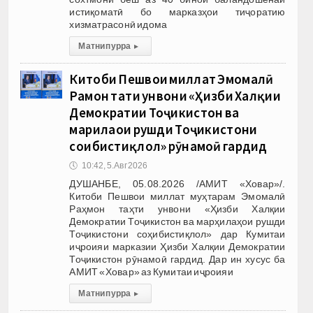
истиқоматӣ бо марказҳои тиҷоратию
хизматрасонӣ идома
Матни пурра
▸
Китоби Пешвои миллат Эмомалӣ
Раҳмон таҳти унвони «Ҳизби Халқии
Демократии Тоҷикистон ва
марҳилаҳои рушди Тоҷикистони
соҳибистиқлол» рӯнамоӣ гардид
🕔
10:42, 5.Авг 2026
ДУШАНБЕ, 05.08.2026 /АМИТ «Ховар»/.
Китоби Пешвои миллат муҳтарам Эмомалӣ
Раҳмон таҳти унвони «Ҳизби Халқии
Демократии Тоҷикистон ва марҳилаҳои рушди
Тоҷикистони соҳибистиқлол» дар Кумитаи
иҷроияи марказии Ҳизби Халқии Демократии
Тоҷикистон рӯнамоӣ гардид. Дар ин хусус ба
АМИТ «Ховар» аз Кумитаи иҷроияи
Матни пурра
▸