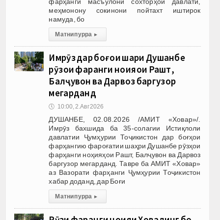
фарҳангӣ масъулони сохторҳои давлатӣ,
меҳмонону сокинони пойтахт иштирок
намуда, бо
Матни пурра
▸
Имрӯз дар боғҳои шаҳри Душанбе
рӯзҳои фарҳанги ноҳияҳои Рашт,
Балҷувон ва Дарвоз баргузор
мегарданд
🕔
10:00, 2.Авг 2026
ДУШАНБЕ, 02.08.2026 /АМИТ «Ховар»/.
Имрӯз бахшида ба 35-солагии Истиқлоли
давлатии Ҷумҳурии Тоҷикистон дар боғҳои
фарҳангию фароғатии шаҳри Душанбе рӯзҳои
фарҳанги ноҳияҳои Рашт, Балҷувон ва Дарвоз
баргузор мегарданд. Тавре ба АМИТ «Ховар»
аз Вазорати фарҳанги Ҷумҳурии Тоҷикистон
хабар доданд, дар Боғи
Матни пурра
▸
Рӯзи фарҳанги ноҳияи Ховалинг бо