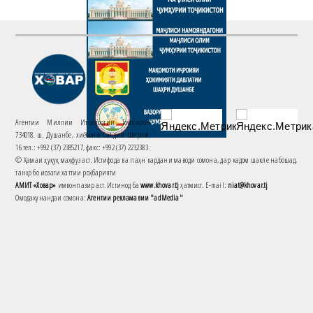
Агентии Миллии Иттилоотии Тоҷикистон
734018. ш. Душанбе, хиёбони Саъдии Шерозӣ,
16 тел.: +992 (37) 2385217, факс: +992 (37) 2232383
© Ҳамаи ҳуқуқ маҳфуз аст. Истифода ва паҳн кардани маводи сомона, дар кадом шакле набошад,
танҳо бо иҷозати хаттии роҳбарияти
АМИТ «Ховар»
имконпазир аст. Истинод ба
www.khovar.tj
ҳатмист. E-mail:
niat@khovar.tj
Омодакунандаи сомона:
Агентии рекламавии "adMedia"