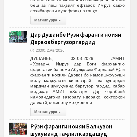
беш аз пеш тақвият ёфтааст. Имрӯз садҳо
соҳибкорони муваффақ на танҳо
Матни пурра
▸
Дар Душанбе Рӯзи фарҳанги ноҳияи
Дарвоз баргузор гардид
🕔
23:00, 2.Авг 2026
ДУШАНБЕ, 02.08.2026 /АМИТ
«Ховар»/. Имрӯз дар Боғи фарҳангию
фароғатии ба номи Абулқосим Фирдавсӣ Рӯзи
фарҳанги ноҳияи Дарвоз бо намоиш-фурӯши
молу маҳсулоти кишоварзӣ ва ҳунарҳои
мардумӣ шукуҳманд баргузор гардид, хабар
медиҳад АМИТ «Ховар». Дар чорабинӣ
намояндагони вазорату идораҳо, сохторҳои
давлатӣ, сокинону меҳмонони
Матни пурра
▸
Рӯзи фарҳанги ноҳияи Балҷувон
шукуҳманд таҷлил карда шуд