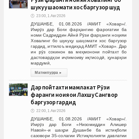
шукуҳу шаҳомати хос баргузор шуд
🕔
23:00, 1.Авг 2026
ДУШАНБЕ, 01.08.2026 /АМИТ «Ховар»/.
Имрӯз дар Боғи фарҳангию фароғатии ба
номи Садриддин Айнӣ Рӯзи фарҳанги ноҳияи
Ховалинг бо шукуҳу шаҳомати хос баргузор
гардид, иттилоъ медиҳад АМИТ «Ховар». Дар
ин рӯз сокинон ва меҳмонони пойтахт бо
дастовардҳои иҷтимоиву иқтисодӣ, ҳунарҳои
мардумӣ,
Матни пурра
▸
Дар пойтахти мамлакат Рӯзи
фарҳанги ноҳияҳои Лахшу Сангвор
баргузор гардид
🕔
22:00, 1.Авг 2026
ДУШАНБЕ, 01.08.2026 /АМИТ «Ховар»/.
Имрӯз дар Боғи «Низомиддин Алишер
Навоӣ»-и шаҳри Душанбе ба истиқболи
сазовори 35-солагии Истиқлолияти давлатии