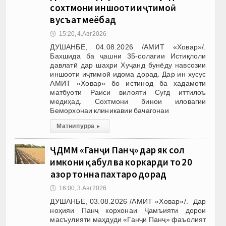
сохтмони иншооти иҷтимоӣ
вусъат меёбад
🕔
15:20, 4.Авг 2026
ДУШАНБЕ, 04.08.2026 /АМИТ «Ховар»/.
Бахшида ба ҷашни 35-солагии Истиқлоли
давлатӣ дар шаҳри Хуҷанд бунёду навсозии
иншооти иҷтимоӣ идома дорад. Дар ин хусус
АМИТ «Ховар» бо истинод ба хадамоти
матбуоти Раиси вилояти Суғд иттилоъ
медиҳад. Сохтмони бинои иловагии
Беморхонаи клиникавии бачагонаи
Матни пурра
▸
ҶДММ «Ганҷи Панҷ» дар як сол
имкони қабул ва коркарди то 20
ҳазор тонна пахтаро дорад
🕔
16:00, 3.Авг 2026
ДУШАНБЕ, 03.08.2026 /АМИТ «Ховар»/. Дар
ноҳияи Панҷ корхонаи Ҷамъияти дорои
масъулияти маҳдуди «Ганҷи Панҷ» фаъолият