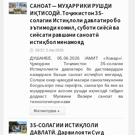
САНОАТ — МУҲАРРИКИ РУШДИ
ИҚТИСОДӢ. Тоҷикистон 35-
солагии Истиқлоли давлатиро бо
эътимоди комил, суботи сиёсӣ ва
сиёсати равшани саноатӣ
истиқбол менамояд
🕔
09:57, 5.Авг 2026
ДУШАНБЕ, 05.06.2026 /АМИТ «Ховар»/.
Ҷумҳурии Тоҷикистон 35-солагии
Истиқлолияти давлатиро бо дастовардҳои
назарраси бахши саноат истиқбол мегирад.
Солҳои охир ҷумҳурӣ масири саноатикунонии
босуръатро пеш гирифта, саноатро ба яке аз
муҳаррикҳои асосии рушди иқтисодӣ табдил
додааст. Муовини Вазири саноат ва
технологияҳои нави
Матни пурра
▸
35-СОЛАГИИ ИСТИҚЛОЛИ
ДАВЛАТӢ. Дар вилояти Суғд