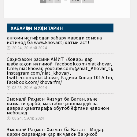
ХАБАРҲОИ МУҲИМТАРИН
Ҳангоми истифодаи хабару маводи сомона
истинод ба www.khovar.tj ҳатмӣ аст!
🕔
20:24, 20.Май 2024
Саҳифаҳои расмии АМИТ «Ховар» дар
шабакаҳои иҷтимоӣ: facebook.com/niatkhovar,
t.me/niatkhovar, youtube.com/@niat_Khovar_tj,
instagram.com/niat_khovar/,
twitter.com/niatkhovar, Радиои Ховар 101.5 fm,
facebook.com/khovarfm/
🕔
08:23, 20.Май 2024
Эмомалӣ Раҳмон: Хизмат ба Ватан, яъне
хизмати ҳарбӣ, мактаби ҷавонмардӣ ва
давраи ҳаматарафа обутоб ёфтани ҷавонон
мебошад
🕔
08:24, 5.Апр 2024
Эмомалӣ Раҳмон: Хизмат ба Ватан – Модар
қарзи фарзандии ҳар як ҷавон ба ҳисоб