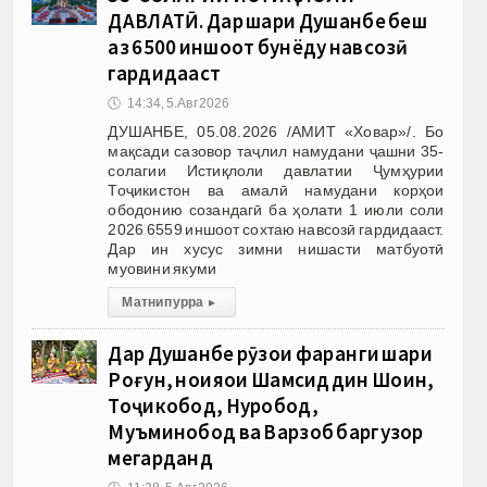
ДАВЛАТӢ. Дар шаҳри Душанбе беш
аз 6500 иншоот бунёду навсозӣ
гардидааст
🕔
14:34, 5.Авг 2026
ДУШАНБЕ, 05.08.2026 /АМИТ «Ховар»/. Бо
мақсади сазовор таҷлил намудани ҷашни 35-
солагии Истиқлоли давлатии Ҷумҳурии
Тоҷикистон ва амалӣ намудани корҳои
ободонию созандагӣ ба ҳолати 1 июли соли
2026 6559 иншоот сохтаю навсозӣ гардидааст.
Дар ин хусус зимни нишасти матбуотӣ
муовини якуми
Матни пурра
▸
Дар Душанбе рӯзҳои фарҳанги шаҳри
Роғун, ноҳияҳои Шамсиддин Шоҳин,
Тоҷикобод, Нуробод,
Муъминобод ва Варзоб баргузор
мегарданд