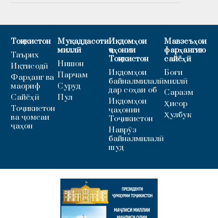
Тоҷикистон
Муқаддасоти
Иқдомҳои
Мавзеъҳои
миллӣ
ҷаҳонии
фарҳангию
Таърих
Тоҷикистон
сайёҳӣ
Нишон
Иқтисодӣ
Иқдомҳои
Боғи
Парчам
Фарҳанг ва
байналмилалӣ
миллӣ
маориф
Суруд
дар соҳаи об
Саразм
Сайёҳӣ
Пул
Иқдомҳои
Ҳисор
Тоҷикистон
ҷаҳонии
Ҳулбук
ва ҷомеаи
Тоҷикистон
ҷаҳон
Наврӯз
байналмилалӣ
шуд