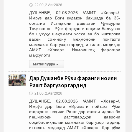
🕔
22:00, 2.Авг 2026
ДУШАНБЕ, 02.08.2026 /АМИТ «Ховар»/.
Имрӯз дар Боғи кӯдакон бахшида ба 35-
солагии Истиқлоли давлатии Ҷумҳурии
Тоҷикистон Рӯзи фарҳанги ноҳияи Балҷувон
бо шукуҳу шаҳомати хосса ва бо иштироки
васеи сокинону меҳмонони пойтахти
мамлакат баргузор гардид, иттилоъ медиҳад
АМИТ «Ховар». Намоишгоҳ фарогири
маҳсулоти
Матни пурра
▸
Дар Душанбе Рӯзи фарҳанги ноҳияи
Рашт баргузор гардид
🕔
21:00, 2.Авг 2026
ДУШАНБЕ, 02.08.2026 /АМИТ «Ховар»/.
Имрӯз дар Боғи «Ирам»-и пойтахт Рӯзи
фарҳанги ноҳияи Рашт дар фазои идона бо
пешниҳоди дастовардҳои даврони
соҳибистиқлолии мамлакат баргузор гардид,
иттилоъ медиҳад АМИТ «Ховар». Дар рӯзи