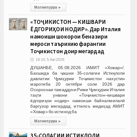
Матни пурра
▸
«ТОҶИКИСТОН — КИШВАРИ
ЁДГОРИҲОИ НОДИР». Дар Италия
намоиши шоҳкорҳои беназири
мероси таърихию фарҳангии
Тоҷикистон доир мегардад
🕔
16:10, 5.Авг 2026
ДУШАНБЕ, 05.08.2026 /АМИТ «Ховар»/.
Бахшида ба ҷашни 35-солагии Истиқлоли
давлатии Ҷумҳурии Тоҷикистон нахустин
маротиба 20 октябри соли 2026 дар
Осорхонаи тамаддуни Рими Ҷумҳурии Италия
таҳти унвони «Тоҷикистон–кишвари
ёдгориҳои нодир» намоиши байналмилалӣ
баргузор мегардад, иттилоъ медиҳад АМИТ
«Ховар» бо истинод ба
Матни пурра
▸
35-СОЛАГИИ ИСТИҚЛОЛИ