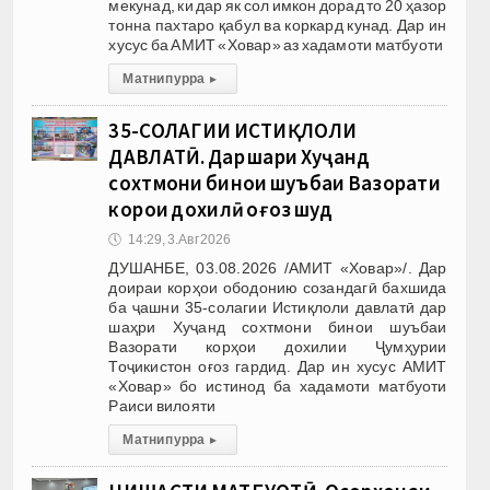
мекунад, ки дар як сол имкон дорад то 20 ҳазор
тонна пахтаро қабул ва коркард кунад. Дар ин
хусус ба АМИТ «Ховар» аз хадамоти матбуоти
Матни пурра
▸
35-СОЛАГИИ ИСТИҚЛОЛИ
ДАВЛАТӢ. Дар шаҳри Хуҷанд
сохтмони бинои шуъбаи Вазорати
корҳои дохилӣ оғоз шуд
🕔
14:29, 3.Авг 2026
ДУШАНБЕ, 03.08.2026 /АМИТ «Ховар»/. Дар
доираи корҳои ободонию созандагӣ бахшида
ба ҷашни 35-солагии Истиқлоли давлатӣ дар
шаҳри Хуҷанд сохтмони бинои шуъбаи
Вазорати корҳои дохилии Ҷумҳурии
Тоҷикистон оғоз гардид. Дар ин хусус АМИТ
«Ховар» бо истинод ба хадамоти матбуоти
Раиси вилояти
Матни пурра
▸