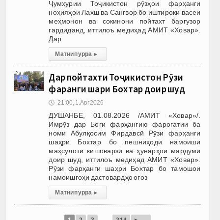
Ҷумҳурии Тоҷикистон рӯзҳои фарҳанги
ноҳияҳои Лахш ва Сангвор бо иштироки васеи
меҳмонон ва сокинони пойтахт баргузор
гардиданд, иттилоъ медиҳад АМИТ «Ховар».
Дар
Матни пурра
▸
Дар пойтахти Тоҷикистон Рӯзи
фарҳанги шаҳри Бохтар доир шуд
🕔
21:00, 1.Авг 2026
ДУШАНБЕ, 01.08.2026 /АМИТ «Ховар»/.
Имрӯз дар Боғи фарҳангию фароғатии ба
номи Абулқосим Фирдавсӣ Рӯзи фарҳанги
шаҳри Бохтар бо пешниҳоди намоиши
маҳсулоти кишоварзӣ ва ҳунарҳои мардумӣ
доир шуд, иттилоъ медиҳад АМИТ «Ховар».
Рӯзи фарҳанги шаҳри Бохтар бо тамошои
намоишгоҳи дастовардҳо оғоз
Матни пурра
▸
▸
1
2
3
…
214