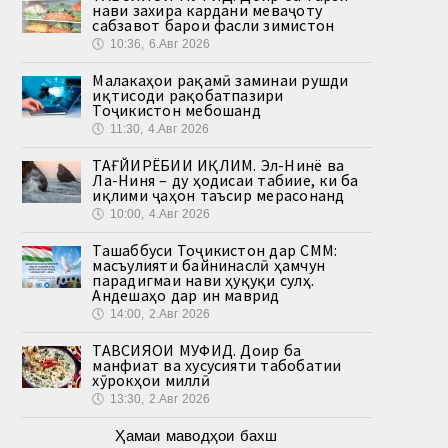
нави захира кардани меваҷоту
сабзавот барои фасли зимистон
🕔
10:36, 6.Авг 2026
Малакаҳои рақамӣ заминаи рушди
иқтисоди рақобатпазири
Тоҷикистон мебошанд
🕔
11:30, 4.Авг 2026
ТАҒЙИРЁБИИ ИҚЛИМ. Эл-Нинё ва
Ла-Ниня – ду ҳодисаи табиие, ки ба
иқлими ҷаҳон таъсир мерасонанд
🕔
10:00, 4.Авг 2026
Ташаббуси Тоҷикистон дар СММ:
масъулияти байнинаслӣ ҳамчун
парадигмаи нави ҳуқуқи сулҳ.
Андешаҳо дар ин маврид
🕔
14:00, 2.Авг 2026
ТАВСИЯҲОИ МУФИД. Доир ба
манфиат ва хусусияти табобатии
хӯрокҳои миллӣ
🕔
13:30, 2.Авг 2026
Ҳамаи маводҳои бахш