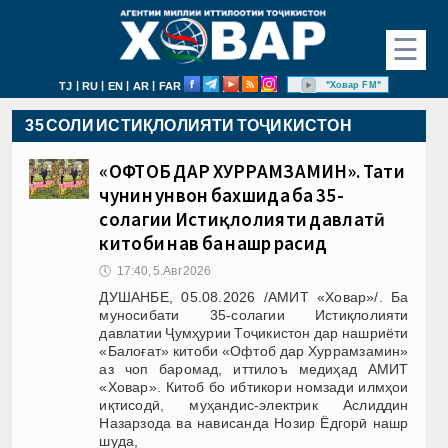
☰
|
|
|
|
"Ховар FM"
TJ
RU
EN
AR
FAR
35 СОЛИ ИСТИҚЛОЛИЯТИ ТОҶИКИСТОН
«ОФТОБ ДАР ХУРРАМЗАМИН». Таҳти
чунин унвон бахшида ба 35-
солагии Истиқлолияти давлатӣ
китоби нав ба нашр расид
🕔
17:40, 5.Авг 2026
ДУШАНБЕ, 05.08.2026 /АМИТ «Ховар»/. Ба
муносибати 35-солагии Истиқлолияти
давлатии Ҷумҳурии Тоҷикистон дар нашриёти
«Балоғат» китоби «Офтоб дар Хуррамзамин»
аз чоп баромад, иттилоъ медиҳад АМИТ
«Ховар». Китоб бо ибтикори номзади илмҳои
иқтисодӣ, муҳандис-электрик Аслиддин
Назарзода ва нависанда Нозир Ёдгорӣ нашр
шуда,