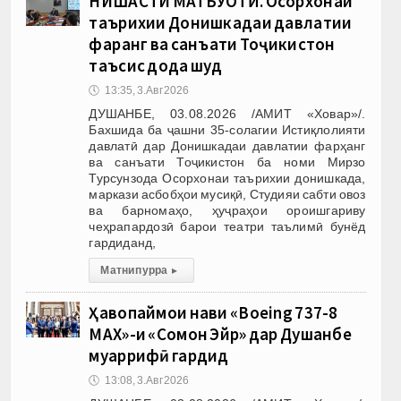
НИШАСТИ МАТБУОТӢ. Осорхонаи
таърихии Донишкадаи давлатии
фарҳанг ва санъати Тоҷикистон
таъсис дода шуд
🕔
13:35, 3.Авг 2026
ДУШАНБЕ, 03.08.2026 /АМИТ «Ховар»/.
Бахшида ба ҷашни 35-солагии Истиқлолияти
давлатӣ дар Донишкадаи давлатии фарҳанг
ва санъати Тоҷикистон ба номи Мирзо
Турсунзода Осорхонаи таърихии донишкада,
маркази асбобҳои мусиқӣ, Студияи сабти овоз
ва барномаҳо, ҳуҷраҳои ороишгариву
чеҳрапардозӣ барои театри таълимӣ бунёд
гардиданд,
Матни пурра
▸
Ҳавопаймои нави «Boeing 737-8
MAX»-и «Сомон Эйр» дар Душанбе
муаррифӣ гардид
🕔
13:08, 3.Авг 2026