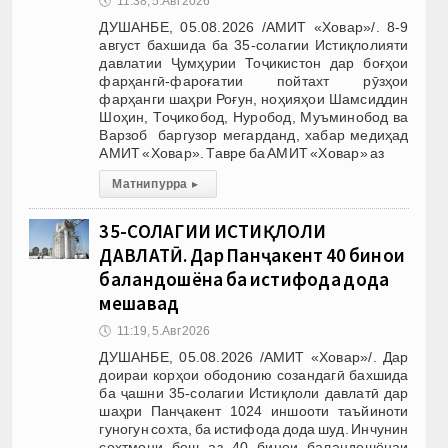
🕔
11:38, 5.Авг 2026
ДУШАНБЕ, 05.08.2026 /АМИТ «Ховар»/. 8-9
август бахшида ба 35-солагии Истиқлолияти
давлатии Ҷумҳурии Тоҷикистон дар боғҳои
фарҳангӣ-фароғатии пойтахт рӯзҳои
фарҳанги шаҳри Роғун, ноҳияҳои Шамсиддин
Шоҳин, Тоҷикобод, Нуробод, Муъминобод ва
Варзоб баргузор мегарданд, хабар медиҳад
АМИТ «Ховар». Тавре ба АМИТ «Ховар» аз
Матни пурра
▸
35-СОЛАГИИ ИСТИҚЛОЛИ
ДАВЛАТӢ. Дар Панҷакент 40 бинои
баландошёна ба истифода дода
мешавад
🕔
11:19, 5.Авг 2026
ДУШАНБЕ, 05.08.2026 /АМИТ «Ховар»/. Дар
доираи корҳои ободонию созандагӣ бахшида
ба ҷашни 35-солагии Истиқлоли давлатӣ дар
шаҳри Панҷакент 1024 иншооти таъйиноти
гуногун сохта, ба истифода дода шуд. Инчунин
сохтмони беш аз 40 бинои баландошёнаи